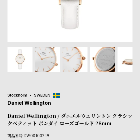
登
録
#Tags
リ
ッ
プ
バ
ル
チ
ッ
ク
ア
Stockholm
SWEDEN
ッ
Daniel Wellington
プ
ル
Daniel Wellington / ダニエルウェリントン クラシッ
ウ
クペティット ボンダイ ローズゴールド 28mm
ォ
ッ
商品番号
DW00100249
チ