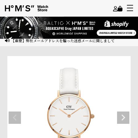
よ
う
こ
【重要】弊社メールアドレスを騙った迷惑メールに関しまして
そ
ゲ
ス
ト
様
ロ
グ
イ
ン
会
員