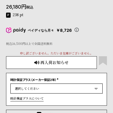
コ
26,180
税込
ー
ニ
238
pt
ッ
シ
ュ
￥8,726
ペイディなら月々
ヴ
ィ
ヴ
税込16,500円以上で全国送料無料
ィ
申し訳ございません。ただいま在庫がございません。
ア
ン
再入荷お知らせ
ウ
エ
ス
ト
時計保証プラス（メーカー保証2年）
(
ウ
必
ッ
須
)
ド
時計保証プラスについて
ク
ロ
ノ