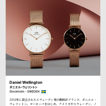
受
雑
注
誌
販
掲
売
載
モ
商
デ
品
ル
衣
セ
装
ー
貸
ル
出
情
報
Daniel Wellington
ダニエル・ウェリントン
Stockholm - SWEDEN
N
A
2011年に設立されたスウェーデン発の腕時計ブランド、ダニエル・
e
b
ウェリントン。ヨーロッパをはじめ、アメリカやスウェーデン、ノ