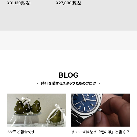
l
ペティット メルローズ ロー
シェフィールド ローズゴール
¥
31,130
(税込)
¥
27,830
(税込)
ズゴールド 32mm
ド/ホワイト 20mm
e
シ
返
ョ
品
ッ
に
ピ
つ
ン
い
グ
て
BLOG
ガ
時計を愛するスタッフたちのブログ
イ
ド
時
刻
計
印
保
サ
証
ー
83º'" ご報告です！
リューズはなぜ「竜の頭」と書く？