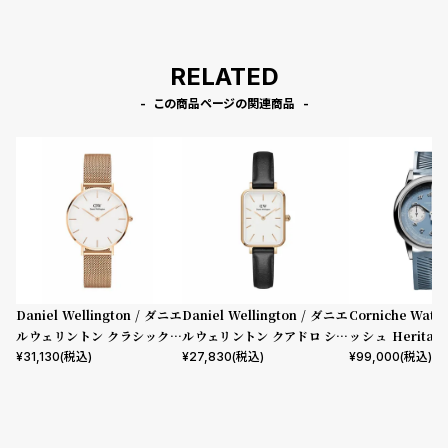
RELATED
この商品ページの関連商品
Daniel Wellington / ダニエ
Daniel Wellington / ダニエ
Corniche Watc
ルウェリントン クラシックペ
ルウェリントン クアドロ シェ
ッシュ Heritage
ティット メルローズ ローズゴ
フィールド ローズゴールド/ホ
aph Visage 
¥
31,130
(税込)
¥
27,830
(税込)
¥
99,000
(税込)
ールド 32mm
ワイト 20mm