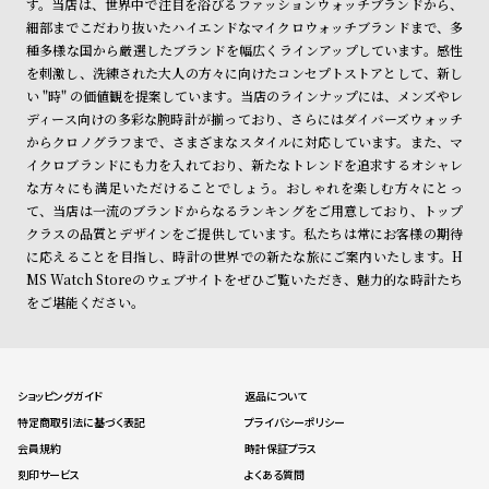
す。当店は、世界中で注目を浴びるファッションウォッチブランドから、
細部までこだわり抜いたハイエンドなマイクロウォッチブランドまで、多
種多様な国から厳選したブランドを幅広くラインアップしています。感性
を刺激し、洗練された大人の方々に向けたコンセプトストアとして、新し
い "時" の価値観を提案しています。当店のラインナップには、メンズやレ
ディース向けの多彩な腕時計が揃っており、さらにはダイバーズウォッチ
からクロノグラフまで、さまざまなスタイルに対応しています。また、マ
イクロブランドにも力を入れており、新たなトレンドを追求するオシャレ
な方々にも満足いただけることでしょう。おしゃれを楽しむ方々にとっ
て、当店は一流のブランドからなるランキングをご用意しており、トップ
クラスの品質とデザインをご提供しています。私たちは常にお客様の期待
に応えることを目指し、時計の世界での新たな旅にご案内いたします。H
MS Watch Storeのウェブサイトをぜひご覧いただき、魅力的な時計たち
をご堪能ください。
ショッピングガイド
返品について
特定商取引法に基づく表記
プライバシーポリシー
会員規約
時計保証プラス
刻印サービス
よくある質問