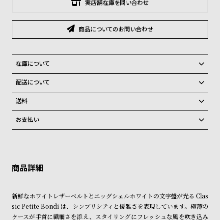
グ
実店舗在庫を問い合わせ
ラ
フ
商品についてのお問い合わせ
全
世
て
界
在庫について
の
の
全国の系列店と在庫を共有しているため、在庫切れの場合がございま
配送について
商
腕
す。
ご注文商品のお届け日数は在庫状況により異なり、
品
時
送料
計
弊社物流センターからの発送
配送料：550円（全国一律）
お支払い
税込16,500円以上で全国送料無料
系列店舗から取り寄せ後に発送
ブ
クレジットカード、Amazon Pay、PayPay、コンビニ後払い、代金引
ラ
換、銀行振込
上記のいずれかでの発送となります。
※限定品・受注販売商品・予約商品はクレジットカード、銀行振込のみ
ン
発送日の確定はご注文確認後となります。場合によってはお届け日時の
ご利用頂けます。
ご希望に沿えない場合もございますので予めご了承くださいませ。
ド
一
ショッピングガイド
詳しくは下記のページをご覧くださいませ。
新鮮なホワイトレザーベルトとエッグシェルホワイトの文字盤が光る Clas
覧
※ご予約商品・受注商品は、記載のお届け予定での発送となります。
sic Petite Bondi は、シンプリシティと優雅さを表現しています。極薄の
ラ
メ
ケースが手首に繊細さを添え、スタイリングにフレッシュな風を吹き込み
商品の発送に関しまして