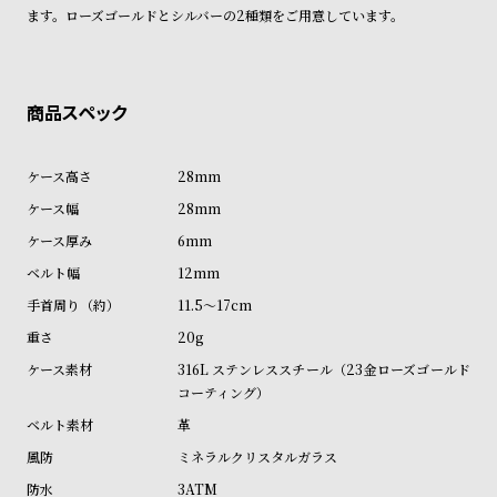
ン
ン
ます。ローズゴールドとシルバーの2種類をご用意しています。
キ
ズ
ン
腕
グ
時
計
レ
キ
28mm
デ
ッ
28mm
ィ
ズ
6mm
ー
腕
12mm
ス
時
11.5～17cm
腕
計
20g
時
316L ステンレススチール（23金ローズゴールド
計
コーティング）
替
ア
革
え
ッ
ミネラルクリスタルガラス
ベ
プ
3ATM