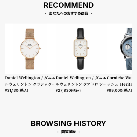
RECOMMEND
あなたへのおすすめ商品
Daniel Wellington / ダニエ
Daniel Wellington / ダニエ
Corniche Watc
ルウェリントン クラシックペ
ルウェリントン クアドロ シェ
ッシュ Heritage
ティット メルローズ ローズゴ
フィールド ローズゴールド/ホ
aph Visage 
¥
31,130
(税込)
¥
27,830
(税込)
¥
99,000
(税込)
ールド 32mm
ワイト 20mm
BROWSING HISTORY
閲覧履歴