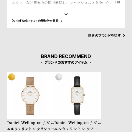
w
o
ルウェーなど世界中の国で展開し、ファッショニスタを中心に世界
で常に話題を集めています。シンプルで大きな文字盤に、薄いケー
s
u
ス、好みに応じて付け替えられる豊富なカラーのレザーやNATO タ
t
イプベルトというトレンドスタイルを築き、ファッションウォッチ
Daniel Wellington の腕時計を見る
界に革命をもたらしました。スウェーデンにおけるシンプルでタイ
B
S
ムレスなデザインとイギリスの伝統的で紳士的なスタイルの融合
が、高級感を演出し、ミニマリズムが時代を超えて愛されるデザイ
l
h
世界のブランドを探す
ンであることを証明しています。
o
o
g
p
BRAND RECOMMEND
l
ブランドのおすすめアイテム
i
s
t
#
P
e
o
Daniel Wellington / ダニ
Daniel Wellington / ダニ
p
エルウェリントン クラシック
エルウェリントン クアドロ