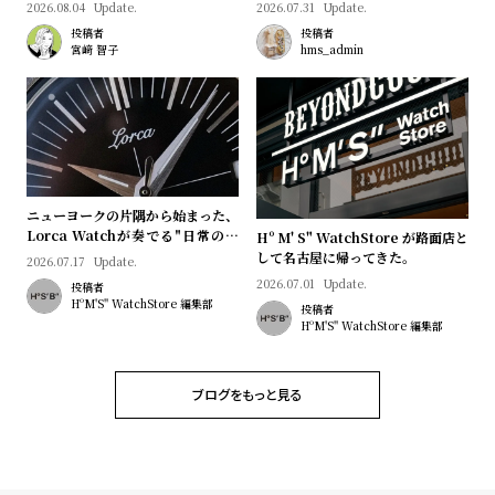
プ
ビ
2026.08.04
Update.
2026.07.31
Update.
ラ
ス
投稿者
投稿者
宮﨑 智子
hms_admin
ス
よ
お
く
問
あ
い
る
合
ニューヨークの片隅から始まった、
質
わ
Lorca Watchが奏でる"日常のロ
Hº M' S" WatchStore が路面店と
問
せ
マン"｜Brand Picks #08
して名古屋に帰ってきた。
2026.07.17
Update.
2026.07.01
Update.
投稿者
HºM'S" WatchStore 編集部
投稿者
HºM'S" WatchStore 編集部
ブログをもっと見る