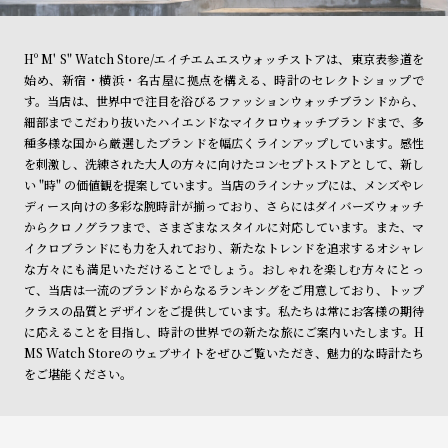
Hº M' S" Watch Store/エイチエムエスウォッチストアは、東京表参道を
始め、新宿・横浜・名古屋に拠点を構える、時計のセレクトショップで
す。当店は、世界中で注目を浴びるファッションウォッチブランドから、
細部までこだわり抜いたハイエンドなマイクロウォッチブランドまで、多
種多様な国から厳選したブランドを幅広くラインアップしています。感性
を刺激し、洗練された大人の方々に向けたコンセプトストアとして、新し
い "時" の価値観を提案しています。当店のラインナップには、メンズやレ
ディース向けの多彩な腕時計が揃っており、さらにはダイバーズウォッチ
からクロノグラフまで、さまざまなスタイルに対応しています。また、マ
イクロブランドにも力を入れており、新たなトレンドを追求するオシャレ
な方々にも満足いただけることでしょう。おしゃれを楽しむ方々にとっ
て、当店は一流のブランドからなるランキングをご用意しており、トップ
クラスの品質とデザインをご提供しています。私たちは常にお客様の期待
に応えることを目指し、時計の世界での新たな旅にご案内いたします。H
MS Watch Storeのウェブサイトをぜひご覧いただき、魅力的な時計たち
をご堪能ください。