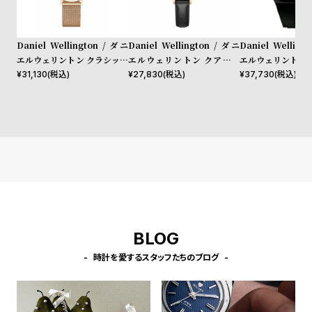
l
e
Daniel Wellington / ダニ
Daniel Wellington / ダニ
Daniel Welling
シ
返
エルウェリントン クラシック
エルウェリントン クアドロ
エルウェリントン 
ペティット メルローズ ロー
シェフィールド ローズゴール
40mm Apple wa
¥
31,130
(税込)
¥
27,830
(税込)
¥
37,730
(税込)
ョ
品
ズゴールド 32mm
ド/ホワイト 20mm
ルウォッチ ケース
ッ
に
ピ
つ
ン
い
グ
て
ガ
イ
ド
BLOG
時
刻
計
印
時計を愛するスタッフたちのブログ
保
サ
証
ー