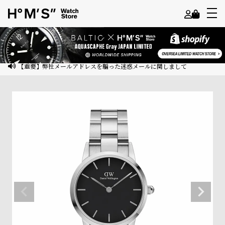
よ
う
こ
【重要】弊社メールアドレスを騙った迷惑メールに関しまして
そ
ゲ
ス
ト
様
ロ
グ
イ
ン
会
員