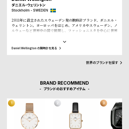
w
o
ダニエル・ウェリントン
s
u
Stockholm - SWEDEN
t
2011年に設立されたスウェーデン発の腕時計ブランド、ダニエル・
ウェリントン。ヨーロッパをはじめ、アメリカやスウェーデン、ノ
B
S
ルウェーなど世界中の国で展開し、ファッショニスタを中心に世界
l
h
で常に話題を集めています。シンプルで大きな文字盤に、薄いケー
ス、好みに応じて付け替えられる豊富なカラーのレザーやNATO タ
o
o
イプベルトというトレンドスタイルを築き、ファッションウォッチ
Daniel Wellington の腕時計を見る
g
p
界に革命をもたらしました。スウェーデンにおけるシンプルでタイ
ムレスなデザインとイギリスの伝統的で紳士的なスタイルの融合
l
が、高級感を演出し、ミニマリズムが時代を超えて愛されるデザイ
世界のブランドを探す
i
ンであることを証明しています。
s
t
BRAND RECOMMEND
ブランドのおすすめアイテム
#
P
e
o
p