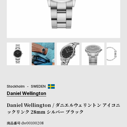
登
録
#Tags
リ
ッ
プ
バ
ル
チ
ッ
ク
ア
Stockholm
SWEDEN
ッ
Daniel Wellington
プ
ル
Daniel Wellington / ダニエルウェリントン アイコニ
ウ
ックリンク 28mm シルバー ブラック
ォ
ッ
商品番号
dw00100208
チ