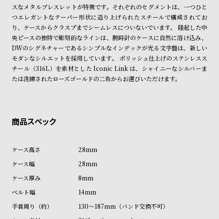
ン
ン
スなメタルブレスレットが特徴です。それぞれのセグメントは、一つひと
つエレガントなテーパー形状に造り上げられたスチールで構成されてお
キ
ズ
り、ケースからクラスプまでシームレスについないでいます。 隆起した中
ン
腕
央ピースの独特で彫刻的なラインは、腕時計のケースに自然に溶け込み、
グ
時
DWのシグネチャーであるシンプルなインデックが光る文字盤は、新しい
モダンなシルエットを採用しています。 ポリッシュ仕上げのステンレスス
計
チール（316L）を素材とした Iconic Link は、シャイニーなシルバーま
レ
キ
たは洗練されたローズゴールドの二色からお選びいただけます。
デ
ッ
ィ
ズ
ー
腕
ス
時
腕
計
28mm
時
28mm
計
8mm
替
ア
14mm
え
ッ
130～187mm（バンド交換不可）
ベ
プ