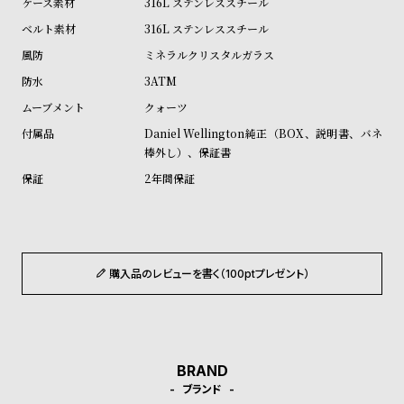
316L ステンレススチール
ル
ル
316L ステンレススチール
ト
ウ
ミネラルクリスタルガラス
ォ
3ATM
ッ
クォーツ
チ
Daniel Wellington純正（BOX、説明書、バネ
バ
棒外し）、保証書
ン
2年間保証
ド
そ
限
の
定
他
/
購入品のレビューを書く（100ptプレゼント）
の
別
商
注
品
モ
デ
BRAND
ル
ブランド