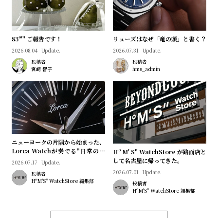
プ
ビ
ラ
ス
ス
83º'" ご報告です！
リューズはなぜ「竜の頭」と書く？
よ
お
2026.08.04
Update.
2026.07.31
Update.
く
問
投稿者
投稿者
あ
い
宮﨑 智子
hms_admin
る
合
質
わ
問
せ
ニューヨークの片隅から始まった、
Lorca Watchが奏でる"日常のロ
Hº M' S" WatchStore が路面店と
マン"｜Brand Picks #08
して名古屋に帰ってきた。
2026.07.17
Update.
2026.07.01
Update.
投稿者
HºM'S" WatchStore 編集部
投稿者
HºM'S" WatchStore 編集部