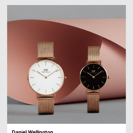
受
雑
注
誌
販
掲
売
載
モ
商
デ
品
ル
衣
セ
装
ー
貸
ル
出
情
報
N
A
e
b
Daniel Wellington