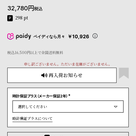
コ
32,780
税込
ー
ニ
298
pt
ッ
シ
ュ
￥10,926
ペイディなら月々
ヴ
ィ
ヴ
税込16,500円以上で全国送料無料
ィ
申し訳ございません。ただいま在庫がございません。
ア
ン
再入荷お知らせ
ウ
エ
ス
ト
時計保証プラス（メーカー保証2年）
(
ウ
必
ッ
須
)
ド
時計保証プラスについて
ク
ロ
ノ