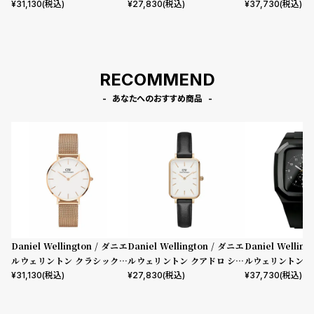
ティット メルローズ ローズゴ
フィールド ローズゴールド/ホ
mm Apple wa
¥
31,130
(税込)
¥
27,830
(税込)
¥
37,730
(税込)
ールド 32mm
ワイト 20mm
ウォッチ ケース 
RECOMMEND
あなたへのおすすめ商品
Daniel Wellington / ダニエ
Daniel Wellington / ダニエ
Daniel Wellin
ルウェリントン クラシックペ
ルウェリントン クアドロ シェ
ルウェリントン ス
ティット メルローズ ローズゴ
フィールド ローズゴールド/ホ
mm Apple wa
¥
31,130
(税込)
¥
27,830
(税込)
¥
37,730
(税込)
ールド 32mm
ワイト 20mm
ウォッチ ケース 