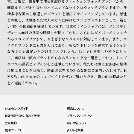
す。当店は、世界中で注目を浴びるファッションウォッチブランドから、
細部までこだわり抜いたハイエンドなマイクロウォッチブランドまで、多
種多様な国から厳選したブランドを幅広くラインアップしています。感性
を刺激し、洗練された大人の方々に向けたコンセプトストアとして、新し
い "時" の価値観を提案しています。当店のラインナップには、メンズやレ
ディース向けの多彩な腕時計が揃っており、さらにはダイバーズウォッチ
からクロノグラフまで、さまざまなスタイルに対応しています。また、マ
イクロブランドにも力を入れており、新たなトレンドを追求するオシャレ
な方々にも満足いただけることでしょう。おしゃれを楽しむ方々にとっ
て、当店は一流のブランドからなるランキングをご用意しており、トップ
クラスの品質とデザインをご提供しています。私たちは常にお客様の期待
に応えることを目指し、時計の世界での新たな旅にご案内いたします。H
MS Watch Storeのウェブサイトをぜひご覧いただき、魅力的な時計たち
をご堪能ください。
ショッピングガイド
返品について
特定商取引法に基づく表記
プライバシーポリシー
会員規約
時計保証プラス
刻印サービス
よくある質問