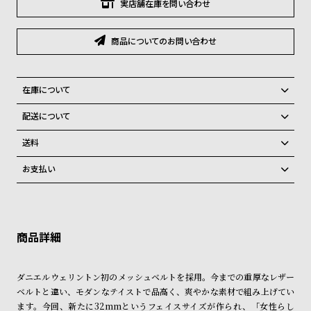
グ
実店舗在庫を問い合わせ
ラ
フ
商品についてのお問い合わせ
全
世
て
界
在庫について
の
の
全国の系列店と在庫を共有しているため、在庫切れの場合がございま
配送について
商
腕
す。
ご注文商品のお届け日数は在庫状況により異なり、
品
時
送料
計
弊社物流センターからの発送
配送料：550円（全国一律）
お支払い
税込16,500円以上で全国送料無料
系列店舗から取り寄せ後に発送
ブ
クレジットカード、Amazon Pay、PayPay、コンビニ後払い、代金引
ラ
換、銀行振込
上記のいずれかでの発送となります。
※限定品・受注販売商品・予約商品はクレジットカード、銀行振込のみ
ン
発送日の確定はご注文確認後となります。場合によってはお届け日時の
ご利用頂けます。
ご希望に沿えない場合もございますので予めご了承くださいませ。
ド
一
ショッピングガイド
詳しくは下記のページをご覧くださいませ。
ダニエルウェリントン初のメッシュベルトを採用。今までの重厚なレザー
覧
※ご予約商品・受注商品は、記載のお届け予定での発送となります。
ベルトと違い、モダンなテイストで品高く、爽やかな素材で組み上げてい
ラ
メ
ます。今回、新たに32mmというフェイスサイズが作られ、「女性らし
商品の発送に関しまして