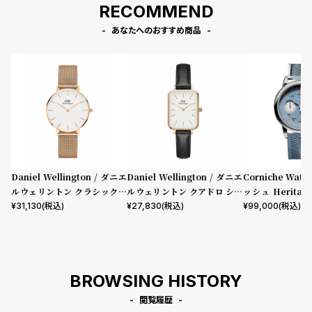
RECOMMEND
あなたへのおすすめ商品
Daniel Wellington / ダニエ
Daniel Wellington / ダニエ
Corniche Watc
ルウェリントン クラシックペ
ルウェリントン クアドロ シェ
ッシュ Heritage
ティット メルローズ ローズゴ
フィールド ローズゴールド/ホ
aph Visage 
¥
31,130
(税込)
¥
27,830
(税込)
¥
99,000
(税込)
ールド 32mm
ワイト 20mm
BROWSING HISTORY
閲覧履歴