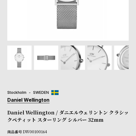
登
録
#Tags
リ
ッ
プ
バ
ル
チ
ッ
ク
ア
Stockholm
SWEDEN
ッ
Daniel Wellington
プ
ル
Daniel Wellington / ダニエルウェリントン クラシッ
ウ
クペティット スターリング シルバー 32mm
ォ
ッ
商品番号
DW00100164
チ