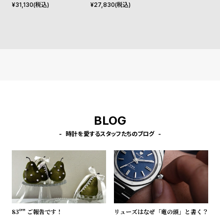
l
ペティット メルローズ ロー
シェフィールド ローズゴール
¥
31,130
(税込)
¥
27,830
(税込)
ズゴールド 32mm
ド/ホワイト 20mm
e
シ
返
ョ
品
ッ
に
ピ
つ
ン
い
グ
て
BLOG
ガ
時計を愛するスタッフたちのブログ
イ
ド
時
刻
計
印
保
サ
証
ー
83º'" ご報告です！
リューズはなぜ「竜の頭」と書く？