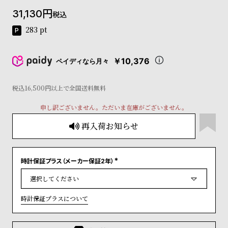
コ
31,130
税込
ー
ニ
283
pt
ッ
シ
ュ
￥10,376
ペイディなら月々
ヴ
ィ
ヴ
税込16,500円以上で全国送料無料
ィ
申し訳ございません。ただいま在庫がございません。
ア
ン
再入荷お知らせ
ウ
エ
ス
ト
時計保証プラス（メーカー保証2年）
(
ウ
必
ッ
須
)
ド
時計保証プラスについて
ク
ロ
ノ