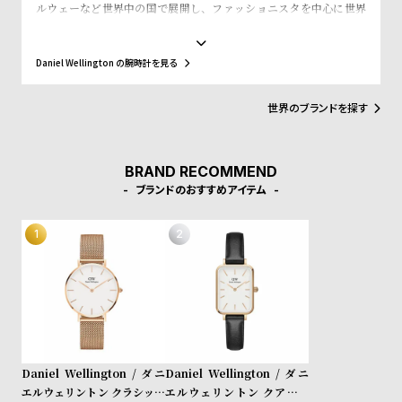
w
o
ルウェーなど世界中の国で展開し、ファッショニスタを中心に世界
で常に話題を集めています。シンプルで大きな文字盤に、薄いケー
s
u
ス、好みに応じて付け替えられる豊富なカラーのレザーやNATO タ
t
イプベルトというトレンドスタイルを築き、ファッションウォッチ
Daniel Wellington の腕時計を見る
界に革命をもたらしました。スウェーデンにおけるシンプルでタイ
B
S
ムレスなデザインとイギリスの伝統的で紳士的なスタイルの融合
が、高級感を演出し、ミニマリズムが時代を超えて愛されるデザイ
l
h
世界のブランドを探す
ンであることを証明しています。
o
o
g
p
BRAND RECOMMEND
l
ブランドのおすすめアイテム
i
s
t
#
P
e
o
Daniel Wellington / ダニ
Daniel Wellington / ダニ
p
エルウェリントン クラシック
エルウェリントン クアドロ