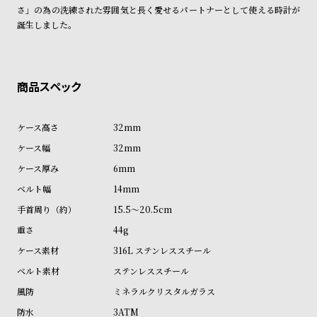
ン
ン
さ」の為の洗練された雰囲気と長く愛せるパートナーとして使える時計が
誕生しました。
キ
ズ
ン
腕
グ
時
計
レ
キ
デ
ッ
32mm
ィ
ズ
32mm
ー
腕
6mm
ス
時
14mm
腕
計
15.5～20.5cm
時
44g
計
316L ステンレススチール
替
ア
ステンレススチール
え
ッ
ミネラルクリスタルガラス
ベ
プ
3ATM