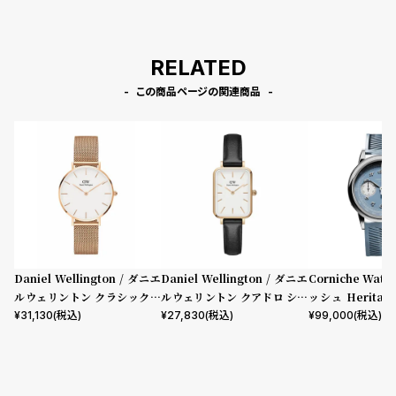
RELATED
この商品ページの関連商品
Daniel Wellington / ダニエ
Daniel Wellington / ダニエ
Corniche Watc
ルウェリントン クラシックペ
ルウェリントン クアドロ シェ
ッシュ Heritage
ティット メルローズ ローズゴ
フィールド ローズゴールド/ホ
aph Visage 
¥
31,130
(税込)
¥
27,830
(税込)
¥
99,000
(税込)
ールド 32mm
ワイト 20mm