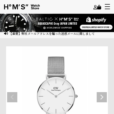
よ
う
こ
【重要】弊社メールアドレスを騙った迷惑メールに関しまして
そ
ゲ
ス
ト
様
ロ
グ
イ
ン
会
員