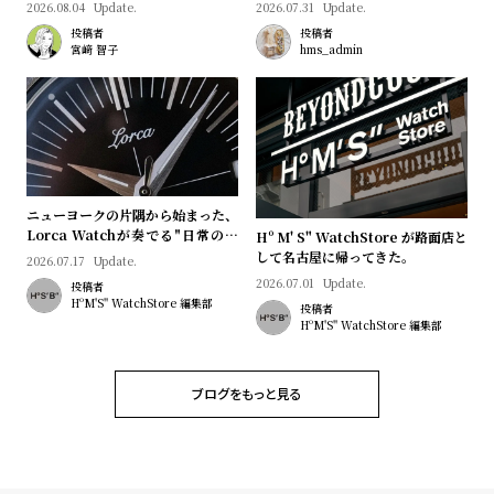
プ
ビ
2026.08.04
Update.
2026.07.31
Update.
ラ
ス
投稿者
投稿者
宮﨑 智子
hms_admin
ス
よ
お
く
問
あ
い
る
合
ニューヨークの片隅から始まった、
質
わ
Lorca Watchが奏でる"日常のロ
Hº M' S" WatchStore が路面店と
問
せ
マン"｜Brand Picks #08
して名古屋に帰ってきた。
2026.07.17
Update.
2026.07.01
Update.
投稿者
HºM'S" WatchStore 編集部
投稿者
HºM'S" WatchStore 編集部
ブログをもっと見る