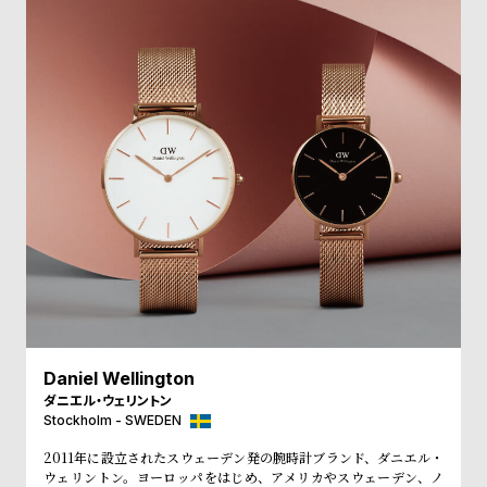
受
雑
注
誌
販
掲
売
載
モ
商
デ
品
ル
衣
セ
装
ー
貸
ル
出
情
報
Daniel Wellington
ダニエル・ウェリントン
Stockholm - SWEDEN
N
A
2011年に設立されたスウェーデン発の腕時計ブランド、ダニエル・
e
b
ウェリントン。ヨーロッパをはじめ、アメリカやスウェーデン、ノ