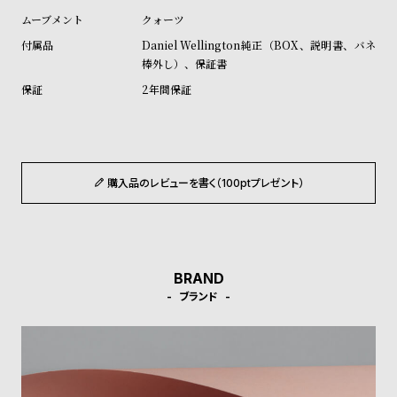
ル
ル
クォーツ
ト
ウ
Daniel Wellington純正（BOX、説明書、バネ
ォ
棒外し）、保証書
ッ
2年間保証
チ
バ
ン
ド
購入品のレビューを書く（100ptプレゼント）
そ
限
の
定
他
/
BRAND
の
別
ブランド
商
注
品
モ
デ
ル