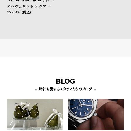
l
エルウェリントン クアドロ
e
シェフィールド ローズゴール
¥
27,830
(税込)
ド/ホワイト 20mm
シ
返
ョ
品
ッ
に
ピ
つ
ン
い
グ
て
ガ
BLOG
イ
時計を愛するスタッフたちのブログ
ド
時
刻
計
印
保
サ
証
ー