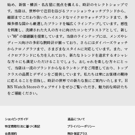
始め、新宿・横浜・名古屋に拠点を構える、時計のセレクトショップで
す。当店は、世界中で注目を浴びるファッションウォッチブランドから、
細部までこだわり抜いたハイエンドなマイクロウォッチブランドまで、多
種多様な国から厳選したブランドを幅広くラインアップしています。感性
を刺激し、洗練された大人の方々に向けたコンセプトストアとして、新し
い "時" の価値観を提案しています。当店のラインナップには、メンズやレ
ディース向けの多彩な腕時計が揃っており、さらにはダイバーズウォッチ
からクロノグラフまで、さまざまなスタイルに対応しています。また、マ
イクロブランドにも力を入れており、新たなトレンドを追求するオシャレ
な方々にも満足いただけることでしょう。おしゃれを楽しむ方々にとっ
て、当店は一流のブランドからなるランキングをご用意しており、トップ
クラスの品質とデザインをご提供しています。私たちは常にお客様の期待
に応えることを目指し、時計の世界での新たな旅にご案内いたします。H
MS Watch Storeのウェブサイトをぜひご覧いただき、魅力的な時計たち
をご堪能ください。
ショッピングガイド
返品について
特定商取引法に基づく表記
プライバシーポリシー
会員規約
時計保証プラス