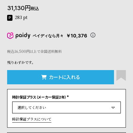
コ
31,130
税込
ー
ニ
283
pt
ッ
シ
ュ
￥10,376
ペイディなら月々
ヴ
ィ
ヴ
税込16,500円以上で全国送料無料
ィ
残りわずかです。
ア
ン
ウ
カートに入れる
エ
ス
ト
時計保証プラス（メーカー保証2年）
ウ
(
ッ
必
須
ド
)
ク
時計保証プラスについて
ロ
ノ