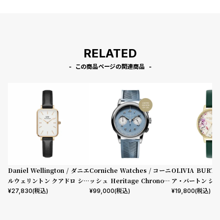
RELATED
この商品ページの関連商品
Daniel Wellington / ダニエ
Corniche Watches / コーニ
OLIVIA BURT
ルウェリントン クアドロ シェ
ッシュ Heritage Chronogr
ア・バートン シグ
フィールド ローズゴールド/ホ
aph Visage ステンレス
mm イラストレ
¥
27,830
(税込)
¥
99,000
(税込)
¥
19,800
(税込)
ワイト 20mm
ーラル フォレス
ザー