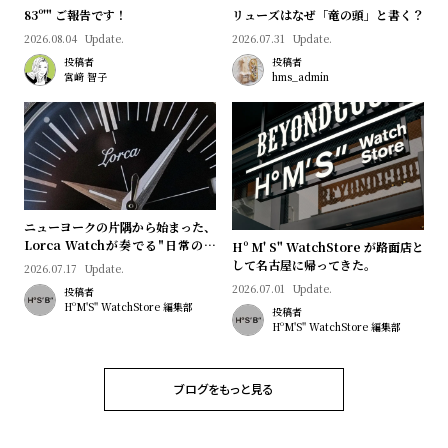
プ
ビ
83º'" ご報告です！
リューズはなぜ「竜の頭」と書く？
ラ
ス
2026.08.04
Update.
2026.07.31
Update.
ス
投稿者
投稿者
宮﨑 智子
hms_admin
よ
お
く
問
あ
い
る
合
質
わ
問
せ
ニューヨークの片隅から始まった、
Lorca Watchが奏でる"日常のロ
Hº M' S" WatchStore が路面店と
マン"｜Brand Picks #08
して名古屋に帰ってきた。
2026.07.17
Update.
2026.07.01
Update.
投稿者
HºM'S" WatchStore 編集部
投稿者
HºM'S" WatchStore 編集部
ブログをもっと見る