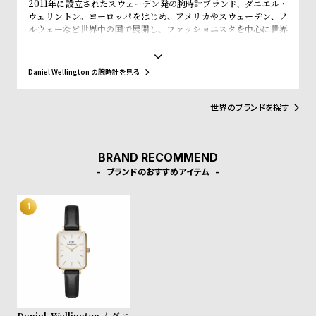
2011年に設立されたスウェーデン発の腕時計ブランド、ダニエル・
w
o
ウェリントン。ヨーロッパをはじめ、アメリカやスウェーデン、ノ
s
u
ルウェーなど世界中の国で展開し、ファッショニスタを中心に世界
で常に話題を集めています。シンプルで大きな文字盤に、薄いケー
t
ス、好みに応じて付け替えられる豊富なカラーのレザーやNATO タ
B
S
イプベルトというトレンドスタイルを築き、ファッションウォッチ
Daniel Wellington の腕時計を見る
界に革命をもたらしました。スウェーデンにおけるシンプルでタイ
l
h
ムレスなデザインとイギリスの伝統的で紳士的なスタイルの融合
o
o
が、高級感を演出し、ミニマリズムが時代を超えて愛されるデザイ
世界のブランドを探す
ンであることを証明しています。
g
p
l
BRAND RECOMMEND
i
ブランドのおすすめアイテム
s
t
#
P
e
o
p
Daniel Wellington / ダニ