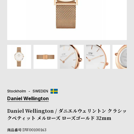
登
録
#Tags
リ
ッ
プ
バ
ル
チ
ッ
ク
ア
Stockholm
SWEDEN
ッ
Daniel Wellington
プ
ル
Daniel Wellington / ダニエルウェリントン クラシッ
ウ
クペティット メルローズ ローズゴールド 32mm
ォ
ッ
商品番号
DW00100163
チ