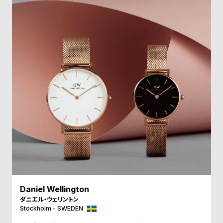
受
雑
注
誌
販
掲
売
載
モ
商
デ
品
ル
衣
セ
装
ー
貸
ル
出
情
報
Daniel Wellington
N
A
ダニエル・ウェリントン
Stockholm - SWEDEN
e
b