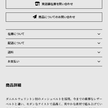
グ
実店舗在庫を問い合わせ
ラ
フ
商品についてのお問い合わせ
全
世
て
界
在庫について
の
の
全国の系列店と在庫を共有しているため、在庫切れの場合がございま
商
腕
配送について
す。
品
時
ご注文商品のお届け日数は在庫状況により異なり、
送料
計
弊社物流センターからの発送
配送料：550円（全国一律）
お支払い
ブ
税込16,500円以上で全国送料無料
系列店舗から取り寄せ後に発送
クレジットカード、Amazon Pay、PayPay、コンビニ後払い、代金引
ラ
換、銀行振込
上記のいずれかでの発送となります。
ン
※限定品・受注販売商品・予約商品はクレジットカード、銀行振込のみ
発送日の確定はご注文確認後となります。場合によってはお届け日時の
ド
ご利用頂けます。
ご希望に沿えない場合もございますので予めご了承くださいませ。
一
ショッピングガイド
詳しくは下記のページをご覧くださいませ。
覧
ダニエルウェリントン初のメッシュベルトを採用。今までの重厚なレザー
※ご予約商品・受注商品は、記載のお届け予定での発送となります。
ラ
メ
ベルトと違い、モダンなテイストで品高く、爽やかな素材で組み上げてい