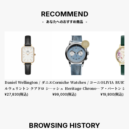
RECOMMEND
あなたへのおすすめ商品
Daniel Wellington / ダニエ
Corniche Watches / コーニ
OLIVIA BURT
ルウェリントン クアドロ シェ
ッシュ Heritage Chronogr
ア・バートン シグ
フィールド ローズゴールド/ホ
aph Visage ステンレス
mm イラストレ
¥
27,830
(税込)
¥
99,000
(税込)
¥
19,800
(税込)
ワイト 20mm
ーラル フォレス
ザー
BROWSING HISTORY