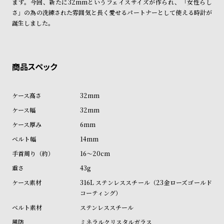
ます。今回、新たに32mmというフェイスサイズが作られ、「女性らし
商品の発送に関しまして
ン
ン
さ」の為の洗練された雰囲気と長く愛せるパートナーとして使える時計が
キ
ズ
誕生しました。
ン
腕
グ
時
計
レ
キ
デ
ッ
32mm
ィ
ズ
32mm
ー
腕
6mm
ス
時
14mm
腕
計
16～20cm
時
43g
計
316L ステンレススチール（23金ローズゴールド
替
ア
コーティング）
え
ッ
ステンレススチール
ベ
プ
ミネラルクリスタルガラス