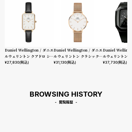
Daniel Wellington / ダニエ
Daniel Wellington / ダニエ
Daniel Wellin
ルウェリントン クアドロ シェ
ルウェリントン クラシックペ
ルウェリントン ス
フィールド ローズゴールド/ホ
ティット メルローズ ローズゴ
mm Apple wa
¥
27,830
(税込)
¥
31,130
(税込)
¥
37,730
(税込)
ワイト 20mm
ールド 32mm
ウォッチ ケース 
BROWSING HISTORY
閲覧履歴