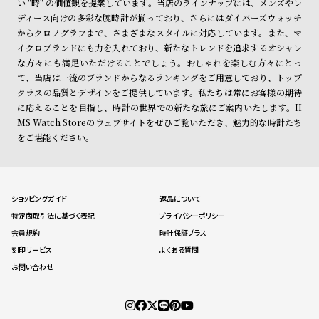
い "時" の価値観を提案しています。当店のラインナップには、メンズやレ
ディース向けの多彩な腕時計が揃っており、さらにはダイバーズウォッチ
からクロノグラフまで、さまざまなスタイルに対応しています。また、マ
イクロブランドにも力を入れており、新たなトレンドを追求するオシャレ
な方々にも満足いただけることでしょう。おしゃれを楽しむ方々にとっ
て、当店は一流のブランドからなるランキングをご用意しており、トップ
クラスの品質とデザインをご提供しています。私たちは常にお客様の期待
に応えることを目指し、時計の世界での新たな旅にご案内いたします。H
MS Watch Storeのウェブサイトをぜひご覧いただき、魅力的な時計たち
をご堪能ください。
ショッピングガイド
返品について
特定商取引法に基づく表記
プライバシーポリシー
会員規約
時計保証プラス
刻印サービス
よくある質問
お問い合わせ