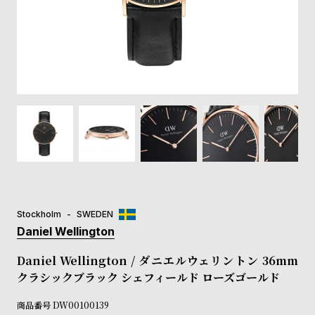
登
録
#Tags
リ
ッ
プ
バ
ル
チ
ッ
ク
ア
Stockholm
SWEDEN
ッ
Daniel Wellington
プ
ル
Daniel Wellington / ダニエルウェリントン 36mm
ウ
クラシックブラック シェフィールド ローズゴールド
ォ
ッ
商品番号
DW00100139
チ