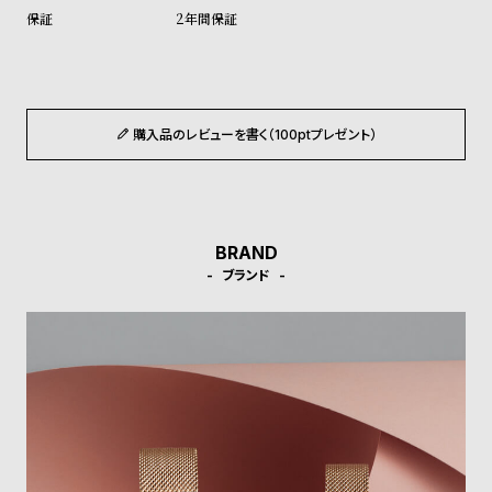
ル
ル
2年間保証
ト
ウ
ォ
ッ
チ
購入品のレビューを書く（100ptプレゼント）
バ
ン
ド
BRAND
そ
限
ブランド
の
定
他
/
の
別
商
注
品
モ
デ
ル