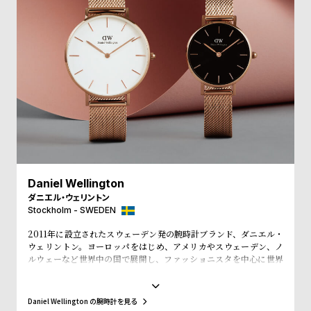
受
雑
注
誌
販
掲
売
載
モ
商
デ
品
ル
衣
セ
装
ー
貸
ル
Daniel Wellington
ダニエル・ウェリントン
出
Stockholm - SWEDEN
情
2011年に設立されたスウェーデン発の腕時計ブランド、ダニエル・
報
ウェリントン。ヨーロッパをはじめ、アメリカやスウェーデン、ノ
ルウェーなど世界中の国で展開し、ファッショニスタを中心に世界
で常に話題を集めています。シンプルで大きな文字盤に、薄いケー
N
A
ス、好みに応じて付け替えられる豊富なカラーのレザーやNATO タ
e
b
イプベルトというトレンドスタイルを築き、ファッションウォッチ
Daniel Wellington の腕時計を見る
界に革命をもたらしました。スウェーデンにおけるシンプルでタイ