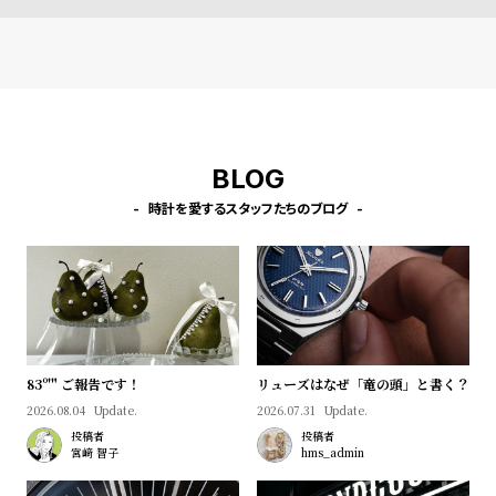
l
e
シ
返
ョ
品
ッ
に
BLOG
ピ
つ
時計を愛するスタッフたちのブログ
ン
い
グ
て
ガ
イ
ド
時
刻
83º'" ご報告です！
リューズはなぜ「竜の頭」と書く？
計
印
2026.08.04
Update.
2026.07.31
Update.
保
サ
投稿者
投稿者
宮﨑 智子
hms_admin
証
ー