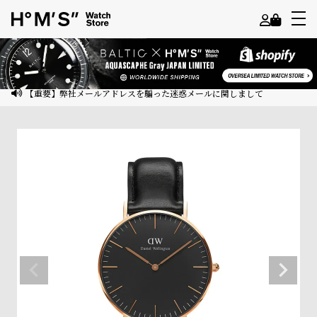
よ
う
こ
【重要】弊社メールアドレスを騙った迷惑メールに関しまして
そ
ゲ
ス
ト
様
ロ
グ
イ
ン
会
員