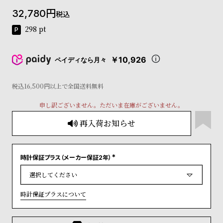
コ
32,780
税込
ー
ニ
298
pt
ッ
シ
ュ
￥10,926
ペイディなら月々
ヴ
ィ
ヴ
税込16,500円以上で全国送料無料
ィ
申し訳ございません。ただいま在庫がございません。
ア
ン
再入荷お知らせ
ウ
エ
ス
ト
時計保証プラス（メーカー保証2年）
(
ウ
必
ッ
須
)
ド
時計保証プラスについて
ク
ロ
ノ