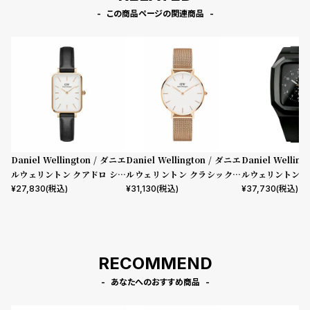
この商品ページの関連商品
Daniel Wellington / ダニエ
Daniel Wellington / ダニエ
Daniel Wellin
ルウェリントン クアドロ シェ
ルウェリントン クラシックペ
ルウェリントン ス
フィールド ローズゴールド/ホ
ティット メルローズ ローズゴ
mm Apple wa
¥
27,830
(税込)
¥
31,130
(税込)
¥
37,730
(税込)
ワイト 20mm
ールド 32mm
ウォッチ ケース 
RECOMMEND
あなたへのおすすめ商品