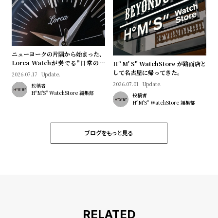
プ
ビ
ラ
ス
ス
よ
お
ニューヨークの片隅から始まった、
く
問
Lorca Watchが奏でる"日常のロ
Hº M' S" WatchStore が路面店と
あ
い
マン"｜Brand Picks #08
して名古屋に帰ってきた。
2026.07.17
Update.
る
合
2026.07.01
Update.
投稿者
HºM'S" WatchStore 編集部
投稿者
質
わ
HºM'S" WatchStore 編集部
問
せ
ブログをもっと見る
RELATED