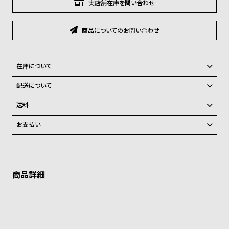
グ
実店舗在庫を問い合わせ
ラ
フ
商品についてのお問い合わせ
全
世
て
界
在庫について
の
の
全国の系列店と在庫を共有しているため、在庫切れの場合がございま
配送について
商
腕
す。
ご注文商品のお届け日数は在庫状況により異なり、
品
時
送料
計
弊社物流センターからの発送
配送料：550円（全国一律）
お支払い
税込16,500円以上で全国送料無料
系列店舗から取り寄せ後に発送
ブ
クレジットカード、Amazon Pay、PayPay、コンビニ後払い、代金引
ラ
換、銀行振込
上記のいずれかでの発送となります。
※限定品・受注販売商品・予約商品はクレジットカード、銀行振込のみ
ン
発送日の確定はご注文確認後となります。場合によってはお届け日時の
ご利用頂けます。
ご希望に沿えない場合もございますので予めご了承くださいませ。
ド
一
ショッピングガイド
詳しくは下記のページをご覧くださいませ。
覧
※ご予約商品・受注商品は、記載のお届け予定での発送となります。
ラ
メ
商品の発送に関しまして