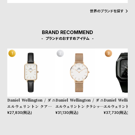
w
o
ムレスなデザインとイギリスの伝統的で紳士的なスタイルの融合
が、高級感を演出し、ミニマリズムが時代を超えて愛されるデザイ
s
u
世界のブランドを探す
ンであることを証明しています。
t
B
S
BRAND RECOMMEND
l
h
ブランドのおすすめアイテム
o
o
g
p
l
i
s
t
#
Daniel Wellington / ダニ
Daniel Wellington / ダニ
Daniel Welling
P
エルウェリントン クアドロ
エルウェリントン クラシック
エルウェリントン 
e
シェフィールド ローズゴール
ペティット メルローズ ロー
40mm Apple wa
¥
27,830
(税込)
¥
31,130
(税込)
¥
37,730
(税込)
ド/ホワイト 20mm
ズゴールド 32mm
ルウォッチ ケース
o
p