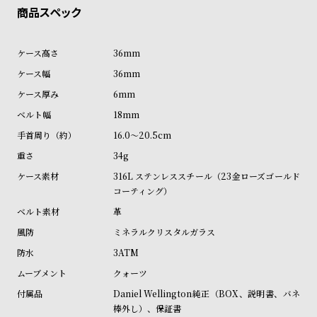
ン
ン
キ
ズ
ン
腕
36mm
グ
時
36mm
計
6mm
レ
キ
18mm
デ
ッ
16.0～20.5cm
ィ
ズ
34g
ー
腕
316L ステンレススチール（23金ローズゴールド
ス
時
コーティング）
腕
計
革
時
ミネラルクリスタルガラス
計
3ATM
替
ア
クォーツ
え
ッ
Daniel Wellington純正（BOX、説明書、バネ
ベ
プ
棒外し）、保証書