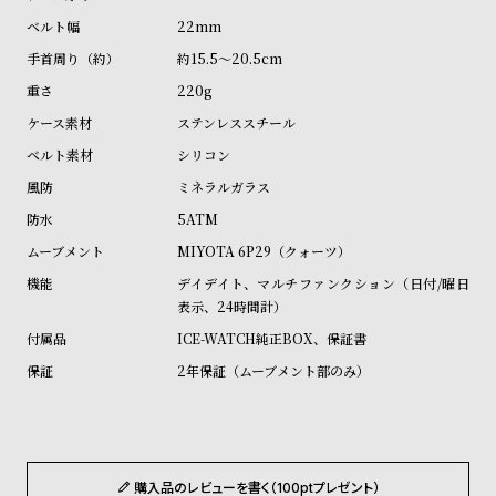
ル
ル
22mm
ト
ウ
約15.5～20.5cm
ォ
220g
ッ
ステンレススチール
チ
シリコン
バ
ミネラルガラス
ン
5ATM
ド
MIYOTA 6P29（クォーツ）
そ
限
デイデイト、マルチファンクション（日付/曜日
の
定
表示、24時間計）
他
/
ICE-WATCH純正BOX、保証書
の
別
2年保証（ムーブメント部のみ）
商
注
品
モ
デ
ル
購入品のレビューを書く（100ptプレゼント）