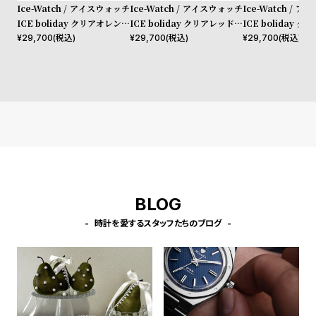
w
o
Ice-Watch / アイスウォッチ
Ice-Watch / アイスウォッチ
Ice-Watch / 
ICE boliday クリアオレンジ
ICE boliday クリアレッドス
ICE boliday 
s
u
スケル プラスチック ミディ
ケル プラスチック ミディア
ケル プラスチック
¥
29,700
(税込)
¥
29,700
(税込)
¥
29,700
(税込)
t
アム MT
ム MT
ム MT
B
S
l
h
o
o
g
p
l
i
s
BLOG
t
#
時計を愛するスタッフたちのブログ
P
e
o
p