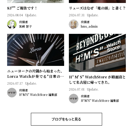
l
83º'" ご報告です！
リューズはなぜ「竜の頭」と書く？
e
2026.08.04
Update.
2026.07.31
Update.
投稿者
投稿者
シ
返
宮﨑 智子
hms_admin
ョ
品
ッ
に
ピ
つ
ン
い
グ
て
ニューヨークの片隅から始まった、
ガ
Lorca Watchが奏でる"日常のロ
Hº M' S" WatchStore が路面店と
マン"｜Brand Picks #08
して名古屋に帰ってきた。
イ
2026.07.17
Update.
2026.07.01
Update.
投稿者
ド
HºM'S" WatchStore 編集部
投稿者
時
刻
HºM'S" WatchStore 編集部
計
印
保
サ
ブログをもっと見る
証
ー