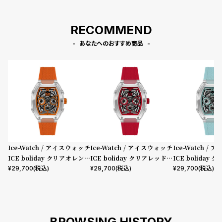
RECOMMEND
あなたへのおすすめ商品
Ice-Watch / アイスウォッチ
Ice-Watch / アイスウォッチ
Ice-Watch /
ICE boliday クリアオレンジ
ICE boliday クリアレッドス
ICE boliday
スケル プラスチック ミディア
ケル プラスチック ミディアム
ケル プラスチッ
¥
29,700
(税込)
¥
29,700
(税込)
¥
29,700
(税込)
ム MT
MT
MT
BROWSING HISTORY