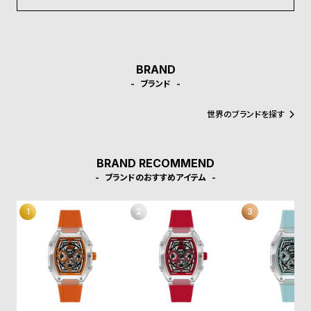
受
雑
注
誌
販
掲
売
載
BRAND
モ
商
ブランド
デ
品
世界のブランドを探す
ル
衣
セ
装
ー
BRAND RECOMMEND
ブランドのおすすめアイテム
貸
ル
出
情
報
N
A
e
b