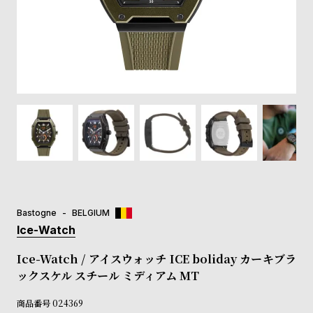
登
録
#Tags
リ
ッ
プ
バ
ル
チ
ッ
ク
ア
Bastogne
BELGIUM
ッ
Ice-Watch
プ
ル
Ice-Watch / アイスウォッチ ICE boliday カーキブラ
ウ
ックスケル スチール ミディアム MT
ォ
ッ
商品番号
024369
チ