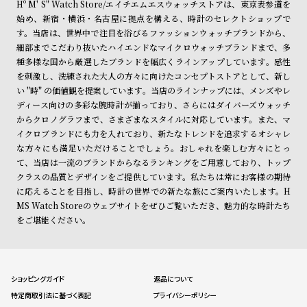
Hº M' S" Watch Store/エイチエムエスウォッチストアは、東京表参道を
始め、新宿・横浜・名古屋に拠点を構える、時計のセレクトショップで
す。当店は、世界中で注目を浴びるファッションウォッチブランドから、
細部までこだわり抜いたハイエンドなマイクロウォッチブランドまで、多
種多様な国から厳選したブランドを幅広くラインアップしています。感性
を刺激し、洗練された大人の方々に向けたコンセプトストアとして、新し
い "時" の価値観を提案しています。当店のラインナップには、メンズやレ
ディース向けの多彩な腕時計が揃っており、さらにはダイバーズウォッチ
からクロノグラフまで、さまざまなスタイルに対応しています。また、マ
イクロブランドにも力を入れており、新たなトレンドを追求するオシャレ
な方々にも満足いただけることでしょう。おしゃれを楽しむ方々にとっ
て、当店は一流のブランドからなるランキングをご用意しており、トップ
クラスの品質とデザインをご提供しています。私たちは常にお客様の期待
に応えることを目指し、時計の世界での新たな旅にご案内いたします。H
MS Watch Storeのウェブサイトをぜひご覧いただき、魅力的な時計たち
をご堪能ください。
ショッピングガイド
返品について
特定商取引法に基づく表記
プライバシーポリシー