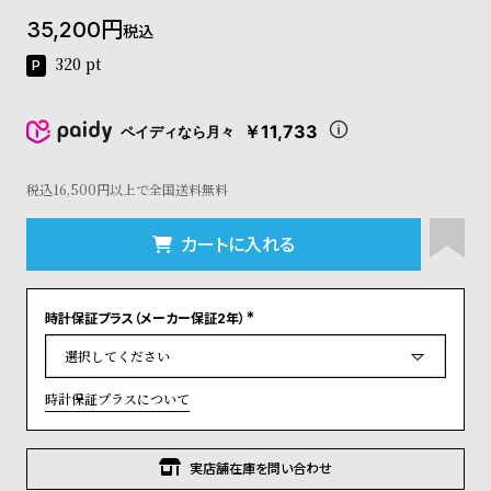
コ
35,200
税込
ー
ニ
320
pt
ッ
シ
ュ
￥11,733
ペイディなら月々
ヴ
ィ
ヴ
税込16,500円以上で全国送料無料
ィ
ア
カートに入れる
ン
ウ
エ
時計保証プラス（メーカー保証2年）
ス
(
ト
必
須
ウ
)
ッ
時計保証プラスについて
ド
ク
ロ
実店舗在庫を問い合わせ
ノ