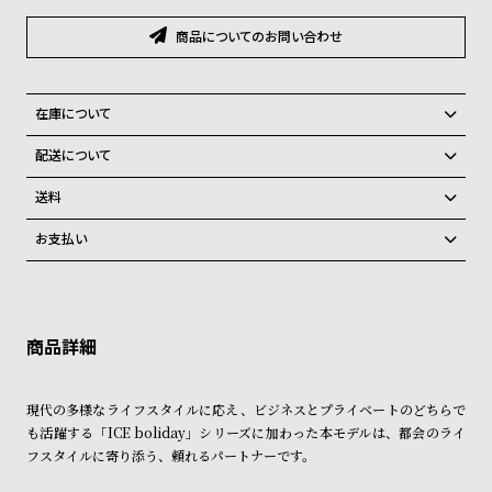
グ
ラ
商品についてのお問い合わせ
フ
全
世
在庫について
て
界
全国の系列店と在庫を共有しているため、在庫切れの場合がございま
配送について
の
の
す。
ご注文商品のお届け日数は在庫状況により異なり、
在庫切れの場合、キャンセルをさせて頂きます。
商
腕
送料
品
時
弊社物流センターからの発送
配送料：550円（全国一律）
お支払い
税込16,500円以上で全国送料無料
系列店舗から取り寄せ後に発送
計
クレジットカード、Amazon Pay、PayPay、コンビニ後払い、代金引
ブ
換、銀行振込
上記のいずれかでの発送となります。
ラ
※限定品・受注販売商品・予約商品はクレジットカード、銀行振込のみ
発送日の確定はご注文確認後となります。場合によってはお届け日時の
ご利用頂けます。
ご希望に沿えない場合もございますので予めご了承くださいませ。
ン
ド
ショッピングガイド
詳しくは下記のページをご覧くださいませ。
現代の多様なライフスタイルに応え、ビジネスとプライベートのどちらで
一
※ご予約商品・受注商品は、記載のお届け予定での発送となります。
も活躍する「ICE boliday」シリーズに加わった本モデルは、都会のライ
覧
フスタイルに寄り添う、頼れるパートナーです。
商品の発送に関しまして
ラ
メ