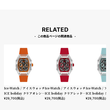
プ
ビ
ラ
ス
ス
よ
お
く
問
RELATED
あ
い
この商品ページの関連商品
る
合
質
わ
問
せ
Ice-Watch / アイスウォッチ
Ice-Watch / アイスウォッチ
Ice-Watch /
ICE boliday クリアオレンジ
ICE boliday クリアレッドス
ICE boliday
スケル プラスチック ミディア
ケル プラスチック ミディアム
ケル プラスチッ
¥
29,700
(税込)
¥
29,700
(税込)
¥
29,700
(税込)
ム MT
MT
MT