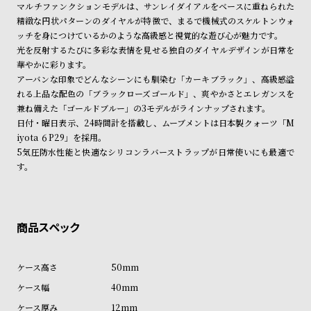
マルチファンクションモデルは、サンレイダイアルをベースに重ねられた
ン
ン
精緻な円状パターンのダイヤルが特徴で、まるで機械式のスケルトンウォ
キ
ズ
ッチを身につけているかのような高級感と視覚的な遊び心が魅力です。
ン
腕
光を反射するたびに多彩な表情を見せる独自のダイヤルデザインが日常を
華やかに彩ります。
グ
時
アーバンな印象でどんなシーンにも馴染む「カーキブラック」、高級感溢
計
れる上品な配色の「ブラックローズゴールド」、爽やかさとエレガンスを
レ
キ
兼ね備えた「ゴールドブルー」の3モデルがラインナップされます。
日付・曜日表示、24時間計を搭載し、ムーブメントは日本製クォーツ「M
デ
ッ
iyota ６P29」を採用。
ィ
ズ
5気圧防水性能と快適なシリコンラバーストラップが日常使いにも最適で
ー
腕
す。
ス
時
腕
計
時
計
替
ア
50mm
え
ッ
40mm
ベ
プ
12mm