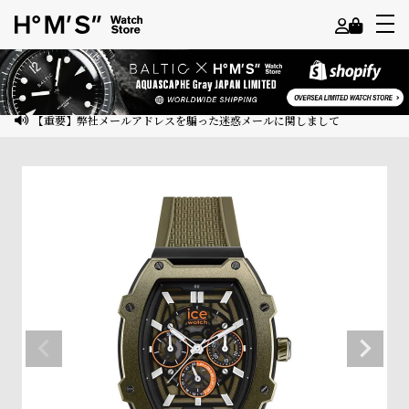
よ
う
こ
【重要】弊社メールアドレスを騙った迷惑メールに関しまして
そ
ゲ
ス
ト
様
ロ
グ
イ
ン
会
員