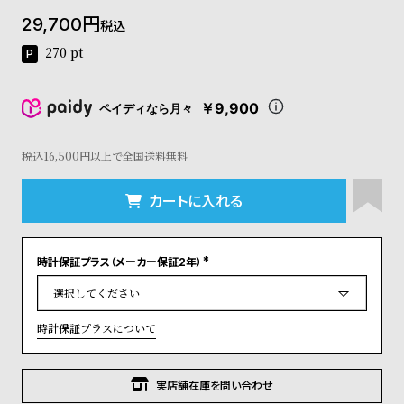
コ
29,700
税込
ー
ニ
270
pt
ッ
シ
ュ
￥9,900
ペイディなら月々
ヴ
ィ
ヴ
税込16,500円以上で全国送料無料
ィ
ア
カートに入れる
ン
ウ
エ
時計保証プラス（メーカー保証2年）
ス
(
ト
必
須
ウ
)
ッ
時計保証プラスについて
ド
ク
ロ
実店舗在庫を問い合わせ
ノ