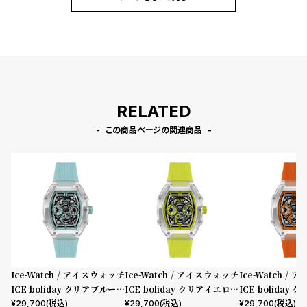
プ
ビ
ラ
ス
ス
よ
お
く
問
あ
い
RELATED
る
合
この商品ページの関連商品
質
わ
問
せ
Ice-Watch / アイスウォッチ
Ice-Watch / アイスウォッチ
Ice-Watch /
ICE boliday クリアブルース
ICE boliday クリアイエロー
ICE boliday
ケル プラスチック ミディアム
スケル プラスチック ミディア
スケル プラスチ
¥
29,700
(税込)
¥
29,700
(税込)
¥
29,700
(税込)