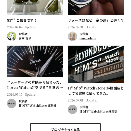
l
e
83º'" ご報告です！
リューズはなぜ「竜の頭」と書く？
シ
返
2026.08.04
Update.
2026.07.31
Update.
ョ
品
投稿者
投稿者
宮﨑 智子
hms_admin
ッ
に
ピ
つ
ン
い
グ
て
ガ
ニューヨークの片隅から始まった、
イ
Lorca Watchが奏でる"日常のロ
Hº M' S" WatchStore が路面店と
ド
マン"｜Brand Picks #08
して名古屋に帰ってきた。
2026.07.17
Update.
時
刻
2026.07.01
Update.
投稿者
HºM'S" WatchStore 編集部
計
印
投稿者
HºM'S" WatchStore 編集部
保
サ
証
ー
ブログをもっと見る