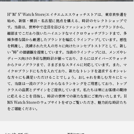
Hº M' S" Watch Store/エイチエムエスウォッチストアは、東京表参道を
始め、新宿・横浜・名古屋に拠点を構える、時計のセレクトショップで
す。当店は、世界中で注目を浴びるファッションウォッチブランドから、
細部までこだわり抜いたハイエンドなマイクロウォッチブランドまで、多
種多様な国から厳選したブランドを幅広くラインアップしています。感性
を刺激し、洗練された大人の方々に向けたコンセプトストアとして、新し
い "時" の価値観を提案しています。当店のラインナップには、メンズやレ
ディース向けの多彩な腕時計が揃っており、さらにはダイバーズウォッチ
からクロノグラフまで、さまざまなスタイルに対応しています。また、マ
イクロブランドにも力を入れており、新たなトレンドを追求するオシャレ
な方々にも満足いただけることでしょう。おしゃれを楽しむ方々にとっ
て、当店は一流のブランドからなるランキングをご用意しており、トップ
クラスの品質とデザインをご提供しています。私たちは常にお客様の期待
に応えることを目指し、時計の世界での新たな旅にご案内いたします。H
MS Watch Storeのウェブサイトをぜひご覧いただき、魅力的な時計たち
をご堪能ください。