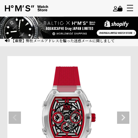
よ
う
こ
【重要】弊社メールアドレスを騙った迷惑メールに関しまして
そ
ゲ
ス
ト
様
ロ
グ
イ
ン
会
員