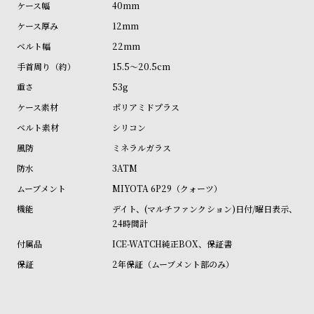
40mm
ル
ル
12mm
ト
ウ
ォ
22mm
ッ
15.5～20.5cm
チ
53g
バ
ポリアミドプラス
ン
シリコン
ド
ミネラルガラス
そ
限
3ATM
の
定
MIYOTA 6P29（クォーツ）
他
/
デイト、(マルチファンクション)日付/曜日表示、
の
別
24時間計
商
注
ICE-WATCH純正BOX、保証書
品
モ
2年保証（ムーブメント部のみ）
デ
ル