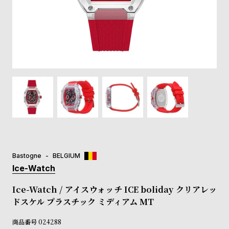
登
録
#Tags
リ
ッ
プ
バ
ル
チ
ッ
ク
ア
Bastogne
BELGIUM
ッ
Ice-Watch
プ
ル
Ice-Watch / アイスウォッチ ICE boliday クリアレッ
ウ
ドスケル プラスチック ミディアム MT
ォ
ッ
商品番号
024288
チ