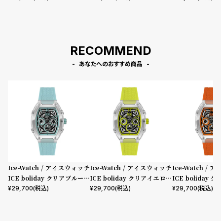
MT
ム MT
ム MT
RECOMMEND
あなたへのおすすめ商品
Ice-Watch / アイスウォッチ
Ice-Watch / アイスウォッチ
Ice-Watch /
ICE boliday クリアブルース
ICE boliday クリアイエロー
ICE boliday
ケル プラスチック ミディアム
スケル プラスチック ミディア
スケル プラスチ
¥
29,700
(税込)
¥
29,700
(税込)
¥
29,700
(税込)
MT
ム MT
ム MT