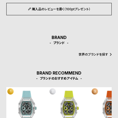
受
雑
購入品のレビューを書く（100ptプレゼント）
注
誌
販
掲
売
載
モ
商
BRAND
デ
品
ブランド
ル
衣
セ
世界のブランドを探す
装
ー
貸
ル
BRAND RECOMMEND
出
ブランドのおすすめアイテム
情
報
N
A
e
b