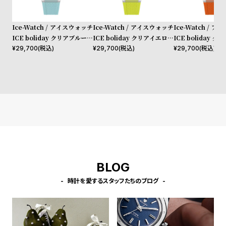
w
o
s
u
Ice-Watch / アイスウォッチ
Ice-Watch / アイスウォッチ
Ice-Watch / 
t
ICE boliday クリアブルース
ICE boliday クリアイエロー
ICE boliday 
B
S
ケル プラスチック ミディア
スケル プラスチック ミディ
スケル プラスチッ
¥
29,700
(税込)
¥
29,700
(税込)
¥
29,700
(税込)
ム MT
アム MT
アム MT
l
h
o
o
g
p
l
i
s
t
#
BLOG
P
時計を愛するスタッフたちのブログ
e
o
p