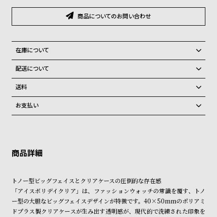
グ
ラ
商品についてのお問い合わせ
フ
全
世
在庫について
て
界
全国の系列店と在庫を共有しているため、在庫切れの場合がございま
配送について
の
の
す。
ご注文商品のお届け日数は在庫状況により異なり、
在庫切れの場合、キャンセルをさせて頂きます。
商
腕
送料
品
時
弊社物流センターからの発送
配送料：550円（全国一律）
お支払い
税込16,500円以上で全国送料無料
系列店舗から取り寄せ後に発送
計
クレジットカード、Amazon Pay、PayPay、コンビニ後払い、代金引
ブ
換、銀行振込
上記のいずれかでの発送となります。
ラ
※限定品・受注販売商品・予約商品はクレジットカード、銀行振込のみ
発送日の確定はご注文確認後となります。場合によってはお届け日時の
ご利用頂けます。
ご希望に沿えない場合もございますので予めご了承くださいませ。
ン
ド
ショッピングガイド
詳しくは下記のページをご覧くださいませ。
トノー型ビッグフェイスとクリアケースの圧倒的な存在感
一
※ご予約商品・受注商品は、記載のお届け予定での発送となります。
「アイスボリデイクリア」は、ファッションウォッチの常識を覆す、トノ
覧
ー型の大胆なビッグフェイスデザインが特徴です。40×50mmのポリアミ
商品の発送に関しまして
ラ
メ
ドプラス製クリアケースが生み出す透明感が、現代的で洗練された印象を