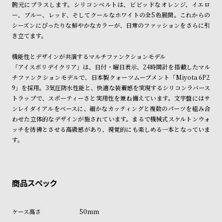
腕元にプラスします。シリコンベルトは、ビビッドなオレンジ、イエロ
ン
ン
ー、ブルー、レッド、そしてクールなホワイトの全5色展開。これからの
キ
ズ
シーズンにぴったりな鮮やかなカラーが、日常のファッションをさらに引
ン
腕
き立てます。
グ
時
機能性とデザインが共演するマルチファンクションモデル
計
「アイスボリデイクリア」は、日付・曜日表示、24時間計を搭載したマル
レ
キ
チファンクションモデルで、日本製クォーツムーブメント「Miyota 6P2
9」を採用。3気圧防水性能と、快適な装着感を実現するシリコンラバース
デ
ッ
トラップで、スポーティーさと実用性を兼ね備えています。文字盤にはサ
ィ
ズ
ンレイダイアルをベースに、細かなカッティングと複数のパーツを組み合
ー
腕
わせた立体的なデザインが施されています。まるで機械式スケルトンウォ
ッチを彷彿とさせる高級感があり、視覚的にも楽しめる一本となっていま
ス
時
す。
腕
計
時
計
替
ア
え
ッ
50mm
ベ
プ