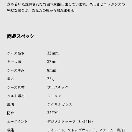
ン
ン
落ち着いた洗練された雰囲気を醸し出しています。楽しさとエレガンスの
完璧な融合が、あなたの腕から離れません！
キ
ズ
ン
腕
グ
時
計
レ
キ
デ
ッ
32mm
ィ
ズ
32mm
ー
腕
8mm
ス
時
26g
腕
計
プラスチック
時
シリコン
計
アクリルガラス
替
ア
3ATM
え
ッ
デジタルクォーツ（CR1616）
ベ
プ
デイデイト、ストップウォッチ、アラーム、月/日