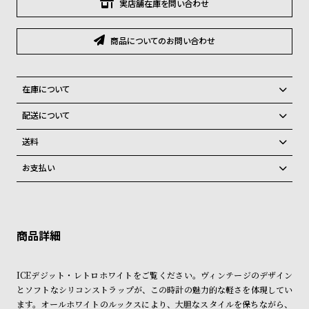
グ
実店舗在庫を問い合わせ
ラ
フ
商品についてのお問い合わせ
全
世
て
界
在庫について
の
の
全国の系列店と在庫を共有しているため、在庫切れの場合がございま
配送について
商
腕
す。
ご注文商品のお届け日数は在庫状況により異なり、
在庫切れの場合、キャンセルをさせて頂きます。
品
時
送料
計
弊社物流センターからの発送
配送料：550円（全国一律）
お支払い
税込16,500円以上で全国送料無料
系列店舗から取り寄せ後に発送
ブ
クレジットカード、Amazon Pay、PayPay、コンビニ後払い、代金引
ラ
換、銀行振込
上記のいずれかでの発送となります。
※限定品・受注販売商品・予約商品はクレジットカード、銀行振込のみ
ン
発送日の確定はご注文確認後となります。場合によってはお届け日時の
ご利用頂けます。
ご希望に沿えない場合もございますので予めご了承くださいませ。
ド
一
ショッピングガイド
詳しくは下記のページをご覧くださいませ。
ICEデジット・レトロホワイトをご覧ください。ヴィンテージのデザイン
覧
※ご予約商品・受注商品は、記載のお届け予定での発送となります。
とソフトなシリコンストラップが、この時計の魅力的な軽さを体現してい
ラ
メ
ます。オールホワイトのルックスにより、大胆なスタイルを保ちながら、
商品の発送に関しまして