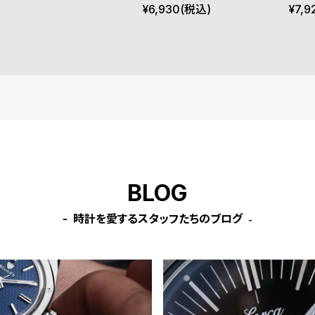
ブルー Clear Small
イトピ
¥
6,930
(税込)
¥
7,9
BLOG
時計を愛するスタッフたちのブログ