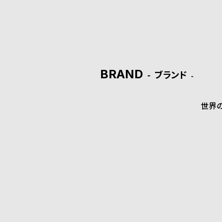
ド
時
刻
計
印
BRAND
保
サ
ブランド
証
ー
世界
プ
ビ
ラ
ス
ス
よ
お
く
問
あ
い