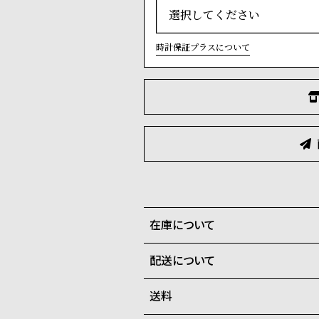
時計保証プラスについて
在庫について
配送について
全国の系列店と在庫を共有して
在庫切れの場合、キャンセルを
送料
ご注文商品のお届け日数は在庫