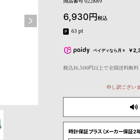
商品番号
022889
6,930
税込
63
pt
￥2,
ペイディなら月々
税込16,500円以上で全国送料無料
申し訳ござい
時計保証プラス（メーカー保証2年