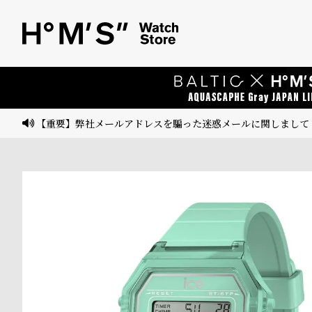
ベ
プ
ル
ル
ト
ウ
ォ
ッ
【重要】弊社メールアドレスを騙った迷惑メールに関しまして
チ
バ
ン
ド
そ
限
の
定
他
/