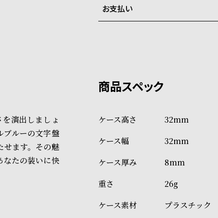
お支払い
弊社物流センターからの発送
配送料：550円（全国一律）
系列店舗から取り寄せ後に発
税込16,500円以上で全国送料無
クレジットカード、Amazon P
上記のいずれかでの発送となり
※限定品・受注販売商品・予約
発送日の確定はご注文確認後と
ショッピングガイド
場合もございますので予めご了
詳しくは下記のページをご覧く
さを演出しましょ
32mm
※ご予約商品・受注商品は、記
ルブルーの文字盤
32mm
商品の発送に関しまして
たせます。その魅
あなたの装いに快
8mm
26g
プラスチック