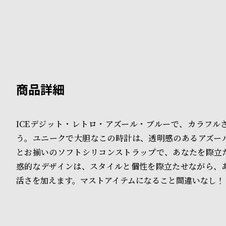
B
S
l
h
o
o
g
p
l
i
ICEデジット・レトロ・アズール・ブルーで、カラフル
s
う。ユニークで大胆なこの時計は、透明感のあるアズー
t
とお揃いのソフトシリコンストラップで、あなたを際立
惑的なデザインは、スタイルと個性を際立たせながら、
#
活さを加えます。マストアイテムになること間違いなし！
P
e