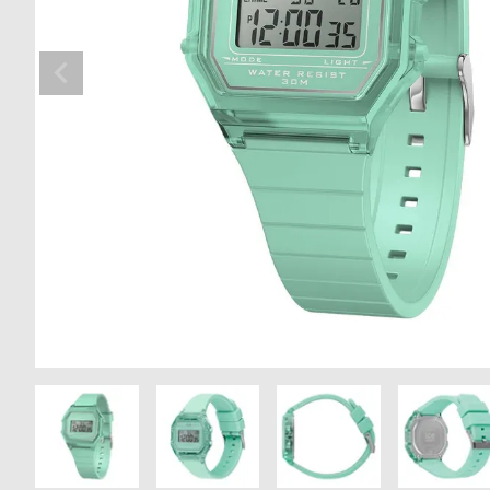
の
別
商
注
品
モ
デ
ル
受
雑
注
誌
販
掲
売
載
モ
商
デ
品
ル