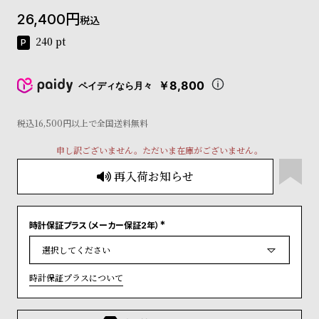
コ
26,400
税込
ー
ニ
240
pt
ッ
シ
ュ
￥8,800
ペイディなら月々
ヴ
ィ
ヴ
税込16,500円以上で全国送料無料
ィ
申し訳ございません。ただいま在庫がございません。
ア
ン
再入荷お知らせ
ウ
エ
ス
ト
時計保証プラス（メーカー保証2年）
(
ウ
必
ッ
須
)
ド
時計保証プラスについて
ク
ロ
ノ