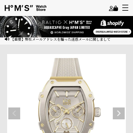
よ
う
こ
【重要】弊社メールアドレスを騙った迷惑メールに関しまして
そ
ゲ
ス
ト
様
ロ
グ
イ
ン
会
員