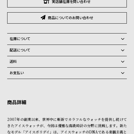
グ
実店舗在庫を問い合わせ
ラ
フ
商品についてのお問い合わせ
全
世
て
界
在庫について
の
の
全国の系列店と在庫を共有しているため、在庫切れの場合がございま
配送について
商
腕
す。
ご注文商品のお届け日数は在庫状況により異なり、
在庫切れの場合、キャンセルをさせて頂きます。
品
時
送料
計
弊社物流センターからの発送
配送料：550円（全国一律）
お支払い
税込16,500円以上で全国送料無料
系列店舗から取り寄せ後に発送
ブ
クレジットカード、Amazon Pay、PayPay、コンビニ後払い、代金引
ラ
換、銀行振込
上記のいずれかでの発送となります。
※限定品・受注販売商品・予約商品はクレジットカード、銀行振込のみ
ン
発送日の確定はご注文確認後となります。場合によってはお届け日時の
ご利用頂けます。
ご希望に沿えない場合もございますので予めご了承くださいませ。
ド
一
ショッピングガイド
詳しくは下記のページをご覧くださいませ。
2007年の創業以来、世界中に斬新でカラフルなウォッチを提供し続けて
覧
※ご予約商品・受注商品は、記載のお届け予定での発送となります。
きたアイスウォッチが、今回は優雅な高級時計の分野に挑戦します。新た
ラ
メ
なモデル「アイスボリデイ」は、アイスウォッチのDNAである楽観主義と
商品の発送に関しまして