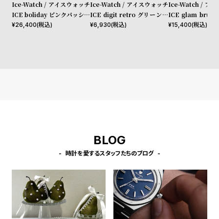
w
o
Ice-Watch / アイスウォッチ
Ice-Watch / アイスウォッチ
Ice-Watch / 
ICE boliday ピンクパッショ
ICE digit retro グリーンラ
ICE glam brus
s
u
ン Alu Small
イム Clear Small
ンドスキンスモー
¥
26,400
(税込)
¥
6,930
(税込)
¥
15,400
(税込)
t
B
S
l
h
o
o
g
p
l
i
s
BLOG
t
#
時計を愛するスタッフたちのブログ
P
e
o
p