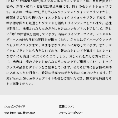
Hº M' S" Watch Store/エイチエムエスウォッチストアは、東京表参道を
始め、新宿・横浜・名古屋に拠点を構える、時計のセレクトショップで
す。当店は、世界中で注目を浴びるファッションウォッチブランドから、
細部までこだわり抜いたハイエンドなマイクロウォッチブランドまで、多
種多様な国から厳選したブランドを幅広くラインアップしています。感性
を刺激し、洗練された大人の方々に向けたコンセプトストアとして、新し
い "時" の価値観を提案しています。当店のラインナップには、メンズやレ
ディース向けの多彩な腕時計が揃っており、さらにはダイバーズウォッチ
からクロノグラフまで、さまざまなスタイルに対応しています。また、マ
イクロブランドにも力を入れており、新たなトレンドを追求するオシャレ
な方々にも満足いただけることでしょう。おしゃれを楽しむ方々にとっ
て、当店は一流のブランドからなるランキングをご用意しており、トップ
クラスの品質とデザインをご提供しています。私たちは常にお客様の期待
に応えることを目指し、時計の世界での新たな旅にご案内いたします。H
MS Watch Storeのウェブサイトをぜひご覧いただき、魅力的な時計たち
をご堪能ください。
ショッピングガイド
返品について
特定商取引法に基づく表記
プライバシーポリシー