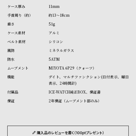
ル
ル
11mm
ト
ウ
約13～18cm
ォ
51g
ッ
アルミ
チ
シリコン
バ
ミネラルガラス
ン
5ATM
ド
MIYOTA 6P29（クォーツ）
そ
限
デイト、マルチファンクション(日付表示、曜日
の
定
表示、24時間計)
他
/
ICE-WATCH純正BOX、保証書
の
別
2年保証（ムーブメント部のみ）
商
注
品
モ
デ
ル
購入品のレビューを書く（100ptプレゼント）