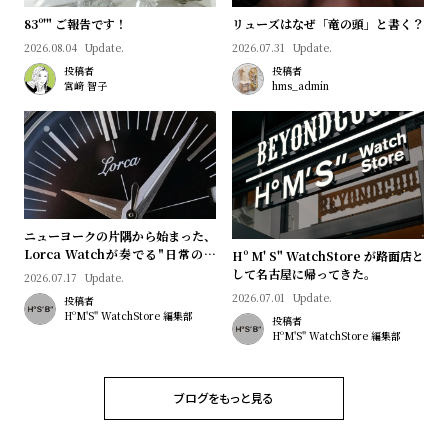
l
83º'" ご報告です！
リューズはなぜ「竜の頭」と書く？
e
2026.08.04
Update.
2026.07.31
Update.
投稿者
投稿者
シ
返
宮﨑 智子
hms_admin
ョ
品
ッ
に
ピ
つ
ン
い
グ
て
ニューヨークの片隅から始まった、
ガ
Lorca Watchが奏でる"日常のロ
Hº M' S" WatchStore が路面店と
マン"｜Brand Picks #08
して名古屋に帰ってきた。
2026.07.17
Update.
イ
2026.07.01
Update.
投稿者
ド
HºM'S" WatchStore 編集部
投稿者
HºM'S" WatchStore 編集部
時
刻
計
印
保
サ
ブログをもっと見る
証
ー