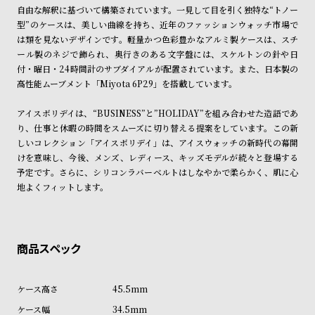
ン
ン
自由な解釈に基づいて構築されています。一見して目を引く独特な“トノー
型”のケースは、美しい曲線を持ち、近年のファッションウォッチ市場で
キ
ズ
は類を見ないデザインです。軽量かつ色彩豊かなアルミ製ケースは、スチ
ン
腕
ール製のネジで飾られ、奥行きのある文字盤には、スケルトンの針や日
グ
時
付・曜日・24時間計のサブダイアルが配置されています。また、日本製の
高性能ムーブメント「Miyota 6P29」を搭載しています。
計
レ
キ
アイスボリデイは、“BUSINESS”と”HOLIDAY”を組み合わせた造語であ
デ
ッ
り、仕事と休暇の時間をスムーズに切り替える提案をしています。この新
しいコレクション「アイスボリデイ」は、アイスウォッチの新時代の幕開
ィ
ズ
けを意味し、今後、メンズ、レディース、キッズモデルが続々と登場する
ー
腕
予定です。さらに、シリコンラバーベルトはしなやかで柔らかく、肌に心
ス
時
地よくフィットします。
腕
計
時
計
替
ア
え
ッ
45.5mm
ベ
プ
34.5mm