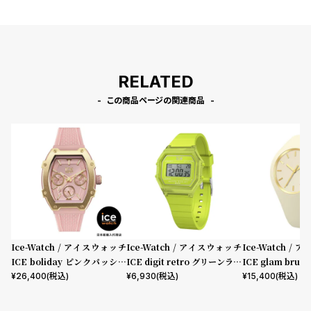
プ
ビ
ラ
ス
ス
よ
お
RELATED
く
問
あ
い
この商品ページの関連商品
る
合
質
わ
問
せ
Ice-Watch / アイスウォッチ
Ice-Watch / アイスウォッチ
Ice-Watch /
ICE boliday ピンクパッショ
ICE digit retro グリーンライ
ICE glam bru
ン Alu Small
ム Clear Small
ドスキンスモール
¥
26,400
(税込)
¥
6,930
(税込)
¥
15,400
(税込)