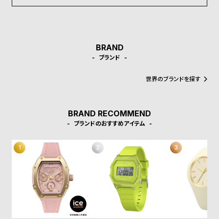
受
雑
注
誌
販
掲
売
載
BRAND
ブランド
モ
商
デ
品
世界のブランドを探す
ル
衣
セ
BRAND RECOMMEND
装
ー
ブランドのおすすめアイテム
貸
ル
出
情
報
N
A
e
b