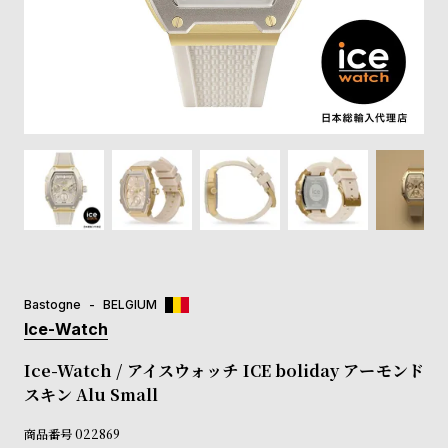
登
録
#Tags
リ
ッ
プ
バ
ル
チ
ッ
ク
ア
Bastogne
BELGIUM
ッ
Ice-Watch
プ
ル
Ice-Watch / アイスウォッチ ICE boliday アーモンド
ウ
スキン Alu Small
ォ
ッ
商品番号
022869
チ