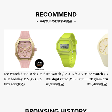
RECOMMEND
あなたへのおすすめ商品
Ice-Watch / アイスウォッチ
Ice-Watch / アイスウォッチ
Ice-Watch /
ICE boliday ピンクパッショ
ICE digit retro グリーンライ
ICE glam bru
ン Alu Small
ム Clear Small
ドスキンスモール
¥
26,400
(税込)
¥
6,930
(税込)
¥
15,400
(税込)
BROWSING HISTORY