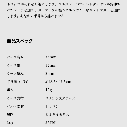
ン
ン
トラップがそれを可能にします。フルメタルのゴールドダイヤルが洗練さ
れたタッチを加え、ストラップの軽さとエレガントなコントラストを提供
キ
ズ
します。あなたの手首から離れません！
ン
腕
グ
時
計
レ
キ
デ
ッ
32mm
ィ
ズ
32mm
ー
腕
8mm
ス
時
約13.5～19.5cm
腕
計
45g
時
計
ステンレススチール
替
ア
シリコン
え
ッ
ミネラルガラス
ベ
プ
3ATM