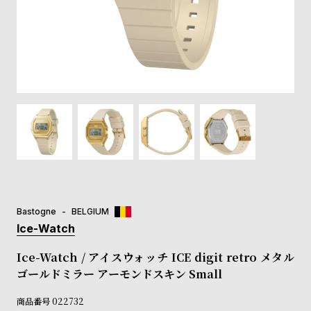
登
録
#Tags
リ
ッ
プ
バ
ル
チ
ッ
ク
ア
Bastogne
BELGIUM
ッ
Ice-Watch
プ
ル
Ice-Watch / アイスウォッチ ICE digit retro メタル
ウ
ゴールドミラー アーモンドスキン Small
ォ
ッ
商品番号
022732
チ