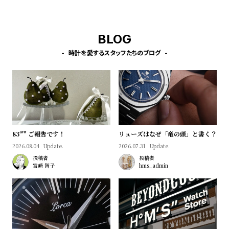
w
o
s
u
t
BLOG
B
S
時計を愛するスタッフたちのブログ
l
h
o
o
g
p
l
i
s
83º'" ご報告です！
リューズはなぜ「竜の頭」と書く？
t
2026.08.04
Update.
2026.07.31
Update.
投稿者
投稿者
#
宮﨑 智子
hms_admin
P
e
o
p