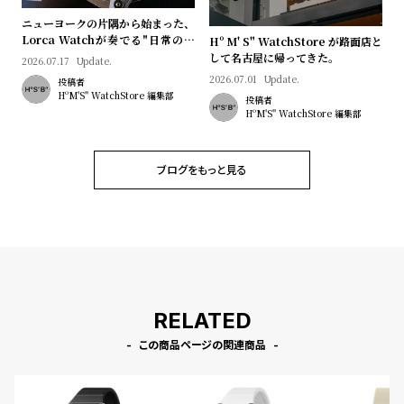
l
ニューヨークの片隅から始まった、
e
Lorca Watchが奏でる"日常のロ
Hº M' S" WatchStore が路面店と
マン"｜Brand Picks #08
して名古屋に帰ってきた。
2026.07.17
Update.
シ
返
2026.07.01
Update.
投稿者
HºM'S" WatchStore 編集部
投稿者
ョ
品
HºM'S" WatchStore 編集部
ッ
に
ピ
つ
ブログをもっと見る
ン
い
グ
て
ガ
イ
ド
時
刻
RELATED
計
印
この商品ページの関連商品
保
サ
証
ー