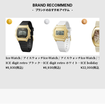
受
雑
BRAND RECOMMEND
注
誌
ブランドのおすすめアイテム
販
掲
売
載
モ
商
デ
品
ル
衣
セ
装
ー
Ice-Watch / アイスウォッチ
Ice-Watch / アイスウォッチ
Ice-Watch / 
貸
ル
ICE digit retro ブラックゴ
ICE digit retro ホワイトゴ
ICE boliday 
ールド スモール
ールド スモール
アーモンドスキン 
出
¥
6,930
(税込)
¥
6,930
(税込)
¥
22,000
(税込)
H+D
情
報
N
A
e
b