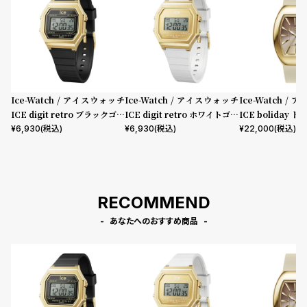
プ
ビ
ラ
ス
ス
よ
お
く
問
あ
い
Ice-Watch / アイスウォッチ
Ice-Watch / アイスウォッチ
Ice-Watch /
ICE digit retro ブラックゴー
ICE digit retro ホワイトゴー
ICE boliday 
る
合
ルド スモール
ルド スモール
ーモンドスキン ス
¥
6,930
(税込)
¥
6,930
(税込)
¥
22,000
(税込)
質
わ
D
問
せ
RECOMMEND
あなたへのおすすめ商品