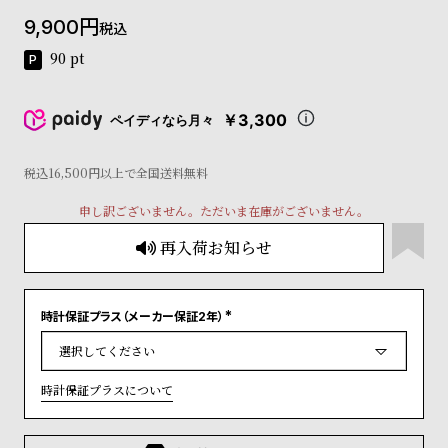
コ
9,900
税込
ー
ニ
90
pt
ッ
シ
ュ
￥3,300
ペイディなら月々
ヴ
ィ
ヴ
税込16,500円以上で全国送料無料
ィ
申し訳ございません。ただいま在庫がございません。
ア
ン
再入荷お知らせ
ウ
エ
ス
ト
時計保証プラス（メーカー保証2年）
(
ウ
必
ッ
須
)
ド
時計保証プラスについて
ク
ロ
ノ