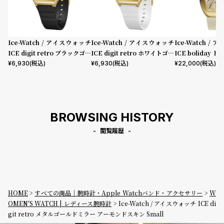
Ice-Watch / アイスウォッチ
Ice-Watch / アイスウォッチ
Ice-Watch /
ICE digit retro ブラックゴー
ICE digit retro ホワイトゴー
ICE boliday 
ルド スモール
ルド スモール
ーモンドスキン ス
¥
6,930
(税込)
¥
6,930
(税込)
¥
22,000
(税込)
D
BROWSING HISTORY
閲覧履歴
HOME
すべての商品｜腕時計・Apple Watchバンド・アクセサリー
W
OMEN'S WATCH | レディース腕時計
Ice-Watch / アイスウォッチ ICE di
git retro メタルゴールドミラー アーモンドスキン Small