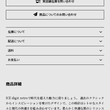
グ
実店舗在庫を問い合わせ
ラ
フ
商品についてのお問い合わせ
全
世
て
界
在庫について
の
の
全国の系列店と在庫を共有しているため、在庫切れの場合がございま
配送について
商
腕
す。
ご注文商品のお届け日数は在庫状況により異なり、
在庫切れの場合、キャンセルをさせて頂きます。
品
時
送料
計
弊社物流センターからの発送
配送料：550円（全国一律）
お支払い
税込16,500円以上で全国送料無料
系列店舗から取り寄せ後に発送
ブ
クレジットカード、Amazon Pay、PayPay、コンビニ後払い、代金引
ラ
換、銀行振込
上記のいずれかでの発送となります。
※限定品・受注販売商品・予約商品はクレジットカード、銀行振込のみ
ン
発送日の確定はご注文確認後となります。場合によってはお届け日時の
ご利用頂けます。
ご希望に沿えない場合もございますので予めご了承くださいませ。
ド
一
ショッピングガイド
詳しくは下記のページをご覧くださいませ。
ICE digit retroで時代を超えた魅力に浸りましょう。 過去のクラシック
覧
※ご予約商品・受注商品は、記載のお届け予定での発送となります。
からインスピレーションを受けたデザインで、この時計はレトロなスタイ
ラ
メ
ルと現代の快適さを組み合わせています。柔らかく快適な黒のシリコンス
商品の発送に関しまして