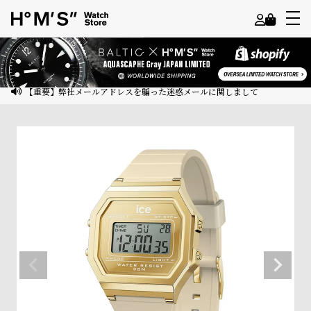
よ
う
こ
【重要】弊社メールアドレスを騙った迷惑メールに関しまして
そ
ゲ
ス
ト
様
ロ
グ
イ
ン
会
員