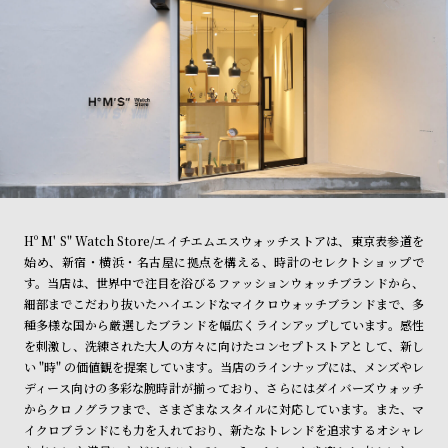
Hº M' S" Watch Store/エイチエムエスウォッチストアは、東京表参道を
始め、新宿・横浜・名古屋に拠点を構える、時計のセレクトショップで
す。当店は、世界中で注目を浴びるファッションウォッチブランドから、
細部までこだわり抜いたハイエンドなマイクロウォッチブランドまで、多
種多様な国から厳選したブランドを幅広くラインアップしています。感性
を刺激し、洗練された大人の方々に向けたコンセプトストアとして、新し
い "時" の価値観を提案しています。当店のラインナップには、メンズやレ
ディース向けの多彩な腕時計が揃っており、さらにはダイバーズウォッチ
からクロノグラフまで、さまざまなスタイルに対応しています。また、マ
イクロブランドにも力を入れており、新たなトレンドを追求するオシャレ