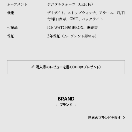
ル
ル
デジタルクォーツ（CR1616）
ト
ウ
デイデイト、ストップウォッチ、アラーム、月/日
付/曜日表示、GMT、バックライト
ォ
ICE-WATCH純正BOX、保証書
ッ
チ
2年保証（ムーブメント部のみ）
バ
ン
ド
購入品のレビューを書く（100ptプレゼント）
そ
限
の
定
他
/
の
別
BRAND
商
注
ブランド
品
モ
世界のブランドを探す
デ
ル