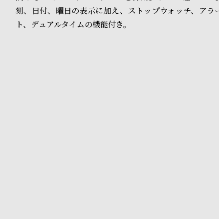
o
刻、日付、曜日の表示に加え、ストップウォッチ、アラ
p
ト、デュアルタイムの機能付き。
l
e
シ
返
ョ
品
ッ
に
ピ
つ
ン
い
グ
て
ガ
イ