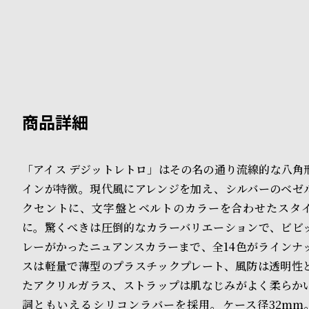
B
S
l
h
o
o
g
p
l
i
「アイス デジットレトロ」はその名の通り流線的な八角
s
インが特徴。現代風にアレンジを加え、シルバーのベゼ
t
クセントに、文字盤とベルトのカラーを合わせたスタ
に。驚くべきは圧倒的なカラーバリエーションで、ビビ
#
レーがかったニュアンスカラーまで、全14色がラインナ
P
スは軽量で薄型のプラスチックプレート、風防は透明性
e
たアクリルガラス、ストラップは肌なじみがよく柔らか
詞ともいえるシリコンラバーを採用。ケース径32mm