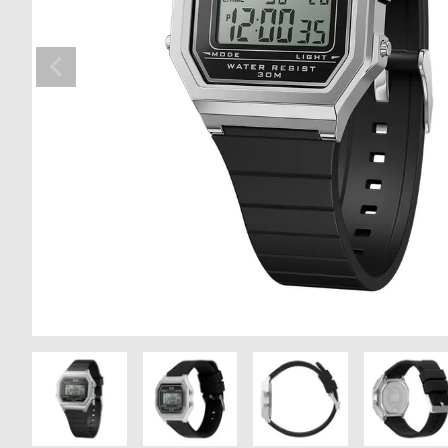
の
別
商
注
品
モ
デ
ル
受
雑
注
誌
販
掲
売
載
モ
商
デ
品
ル