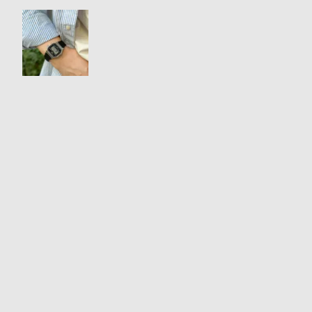
衣
セ
装
ー
貸
ル
出
情
報
N
A
e
b
w
o
s
u
t