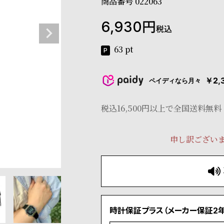
商品番号
022063
6,930
税込
63
pt
￥2,
ペイディなら月々
税込16,500円以上で全国送料無料
申し訳ござい
時計保証プラス（メーカー保証2年