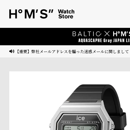
ベ
プ
ル
ル
ト
ウ
ォ
ッ
【重要】弊社メールアドレスを騙った迷惑メールに関しまして
チ
バ
ン
ド
そ
限
の
定
他
/