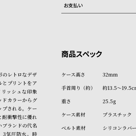
お支払い
弊社物流センターからの発送
配送料：550円（全国一律）
系列店舗から取り寄せ後に発
税込16,500円以上で全国送料無
クレジットカード、Amazon P
上記のいずれかでの発送となり
※限定品・受注販売商品・予約
発送日の確定はご注文確認後と
ショッピングガイド
場合もございますので予めご了
詳しくは下記のページをご覧く
形のレトロなデザ
32mm
※ご予約商品・受注商品は、記
ルとプリントをア
約13.5～19.5
商品の発送に関しまして
イリッシュな印象
ッドカラーからグ
25.5g
ップされる。ケー
プラスチック
と耐衝撃性に優れ
いブランドの代名
シリコンラバ
。3気圧防水。時