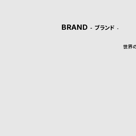
ド
時
刻
BRAND
ブランド
計
印
保
サ
世界
証
ー
プ
ビ
ラ
ス
ス
よ
お
く
問
あ
い