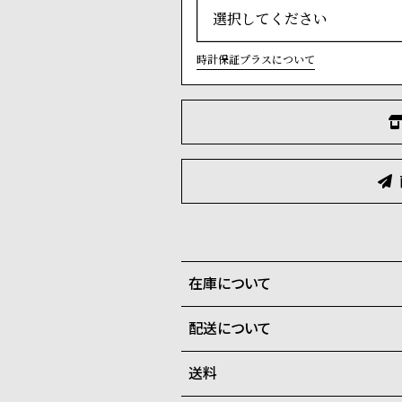
時計保証プラスについて
在庫について
配送について
全国の系列店と在庫を共有して
に勝手ながらキャンセルをさせ
送料
ご注文商品のお届け日数は在庫