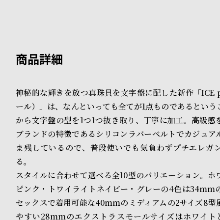
B
S
l
h
o
o
g
p
l
神秘的な輝きを放つ真珠貝を文字盤に配した新作「ICE pe
ール）」は、なんといっても全てが1点ものであるという
i
から文字盤の型を1つ1つ抜き取り、丁寧に加工。高級感
s
ブランドの特徴であるシリコンラバーベルトでカジュア
t
ま残しているので、普段使いでも気負わずプチエレガ
る。
#
スタイルに合わせて選べる全10型のバリエーション。ホ
P
ピンク・トワイライトネイビー・グレーの4色は34mm
セックスで着用可能な40mmのミディアムの2サイズ8型
e
やすい28mmのエクストラスモールサイズはホワイト