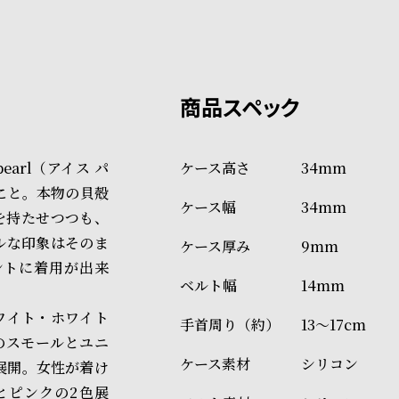
系列店舗から取り寄せ後に発
税込16,500円以上で全国送料無
クレジットカード、Amazon P
上記のいずれかでの発送となり
※限定品・受注販売商品・予約
発送日の確定はご注文確認後と
ショッピングガイド
場合もございますので予めご了
詳しくは下記のページをご覧く
arl（アイス パ
34mm
※ご予約商品・受注商品は、記
こと。本物の貝殻
34mm
商品の発送に関しまして
を持たせつつも、
ルな印象はそのま
9mm
ントに着用が出来
14mm
ワイト・ホワイト
13～17cm
のスモールとユニ
シリコン
展開。女性が着け
とピンクの2色展