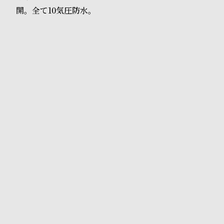
o
開。全て10気圧防水。
p
l
e
シ
返
ョ
品
ッ
に
ピ
つ
ン
い
グ
て
ガ
イ