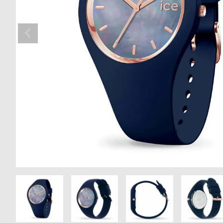
の
別
商
注
品
モ
デ
ル
受
雑
注
誌
販
掲
売
載
モ
商
デ
品
ル