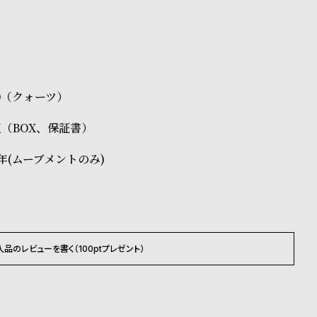
ス
30（クォーツ）
純正（BOX、保証書）
年(ムーブメントのみ)
入品のレビューを書く（100ptプレゼント）