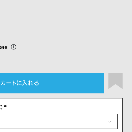
866
カートに入れる
）
(
必
須
)