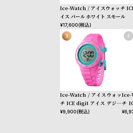
Ice-Watch / アイスウォッチ ICE
イス パール ホワイト スモール
¥
17,600
(税込)
Ice-Watch / アイスウォッ
Ice
チ ICE digit アイス デジッ
チ I
ト ピンクターコイズ（スモ
トゴ
¥
9,900
(税込)
¥
6,9
ール）