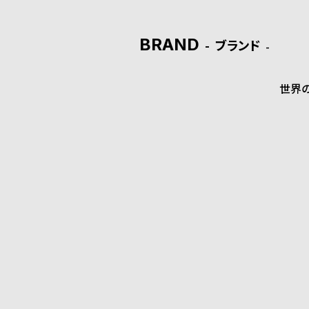
ド
BRAND
ブランド
時
刻
計
印
世界
保
サ
証
ー
プ
ビ
ラ
ス
ス
よ
お
く
問
あ
い