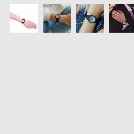
衣
セ
装
ー
貸
ル
出
情
報
N
A
e
b
w
o
s
u
t