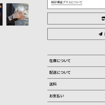
時計保証プラスについて
在庫について
配送について
全国の系列店と在庫を共有して
在庫切れの場合、キャンセルを
送料
ご注文商品のお届け日数は在庫
お支払い
弊社物流センターからの発送
配送料：550円（全国一律）