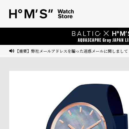
ベ
プ
ル
ル
ト
ウ
ォ
ッ
【重要】弊社メールアドレスを騙った迷惑メールに関しまして
チ
バ
ン
ド
そ
限
の
定
他
/