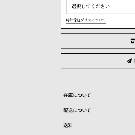
時計保証プラスについて
在庫について
配送について
全国の系列店と在庫を共有して
在庫切れの場合、キャンセルを
送料
ご注文商品のお届け日数は在庫