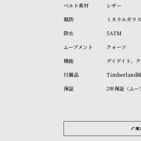
レザー
ミネラルガラ
5ATM
クォーツ
デイデイト、
Timberlan
2年保証（ムー
購