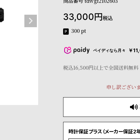
商品番号
tdwgf2102603
33,000
税込
300
pt
￥11
ペイディなら月々
税込16,500円以上で全国送料無料
申し訳ござい
時計保証プラス（メーカー保証2年