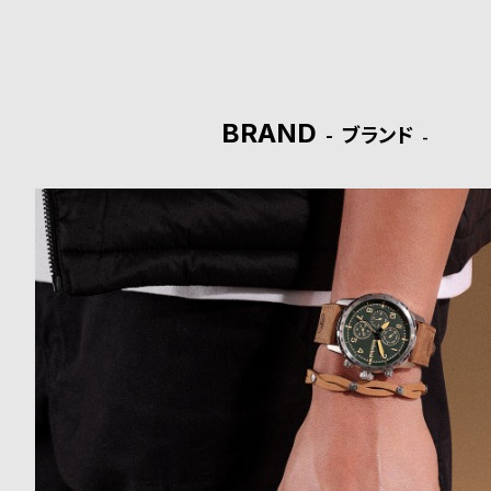
ド
時
刻
計
印
BRAND
ブランド
保
サ
証
ー
プ
ビ
ラ
ス
ス
よ
お
く
問
あ
い