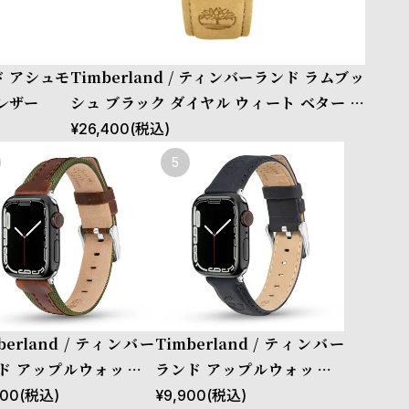
ンド アシュモ
Timberland / ティンバーランド ラムブッ
 レザー
シュ ブラック ダイヤル ウィート ベター レ
ザー
¥
26,400
(税込)
berland / ティンバー
Timberland / ティンバー
ド アップルウォッチ S
ランド アップルウォッチ S
ズ（ベルト幅20mm）
サイズ（ベルト幅20mm）
100
(税込)
¥
9,900
(税込)