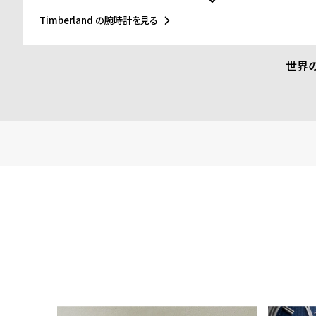
と深く結びつき、50年以上にわたり進化を続けてきました。近年
ィを推進し、リサイクル素材を使ったEarthkeepers®シリーズやR
Timberland の腕時計を見る
入、循環型デザイン、再生可能農業によるレザー調達など、環境
を積極的に進めています。今回のコレクションでも、責任ある素
が徹底されています。
世界