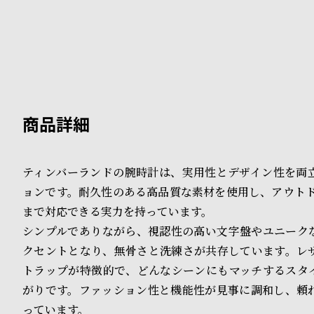
B
S
l
h
o
o
g
p
l
i
ティンバーランドの腕時計は、実用性とデザイン性を両
s
ョンです。耐久性のある高品質な素材を使用し、アウトド
t
まで対応できる実力を持っています。
シンプルでありながら、視認性の高い文字盤やユニーク
#
クセントとなり、無骨さと洗練さが共存しています。レ
P
トラップが特徴的で、どんなシーンにもマッチするスタ
e
がりです。ファッション性と機能性が見事に調和し、頼
っています。