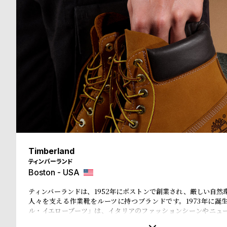
る
合
質
わ
問
せ
Timberland
ティンバーランド
Boston - USA
ティンバーランドは、1952年にボストンで創業され、厳しい自然
人々を支える作業靴をルーツに持つブランドです。1973年に誕
ル・イエローブーツ」は、イタリアのファッションシーンやニュ
ホップカルチャー、そして東京・原宿のストリート文化まで、世