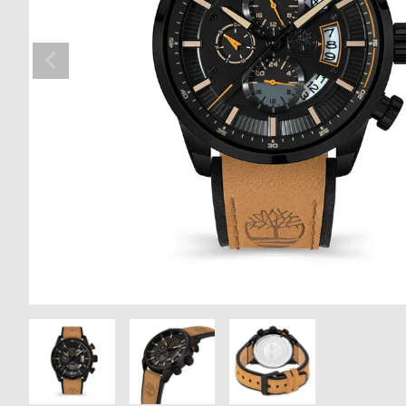
の
別
商
注
品
モ
デ
ル
受
雑
注
誌
販
掲
売
載
モ
商
デ
品
ル