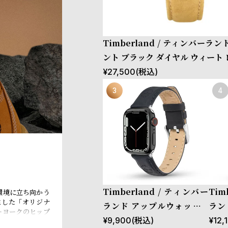
Timberland / ティンバーラ
ント ブラック ダイヤル ウィート
¥
27,500
(税込)
Timberland / ティンバー
Tim
環境に立ち向かう
生した「オリジナ
ランド アップルウォッチ L
ラン
ーヨークのヒップ
サイズ（ベルト幅22mm）
サイ
¥
9,900
(税込)
¥
12,
界中のカルチャー