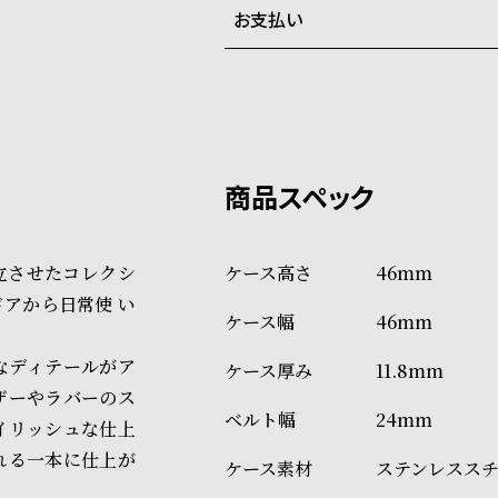
お支払い
弊社物流センターからの発送
配送料：550円（全国一律）
系列店舗から取り寄せ後に発
税込16,500円以上で全国送料無
クレジットカード、Amazon P
上記のいずれかでの発送となり
※限定品・受注販売商品・予約
発送日の確定はご注文確認後と
ショッピングガイド
場合もございますので予めご了
詳しくは下記のページをご覧く
立させたコレクシ
46mm
※ご予約商品・受注商品は、記
アから日常使 い
46mm
商品の発送に関しまして
なディテールがア
11.8mm
ザーやラバーのス
24mm
イリッシュな仕上
れる一本に仕上が
ステンレスス