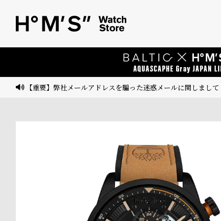
ベ
プ
ル
ル
ト
ウ
ォ
ッ
【重要】弊社メールアドレスを騙った迷惑メールに関しまして
チ
バ
ン
ド
そ
限
の
定
他
/