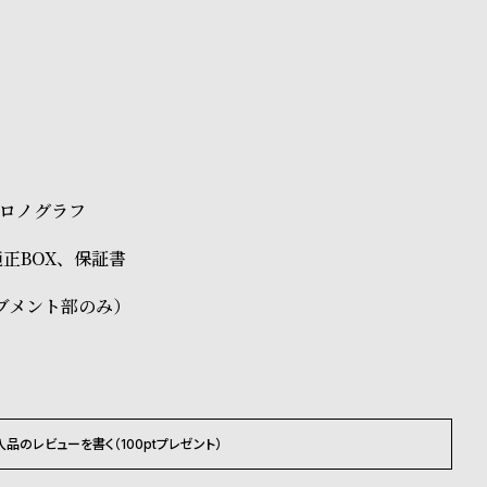
ス
クロノグラフ
d純正BOX、保証書
ブメント部のみ）
入品のレビューを書く（100ptプレゼント）