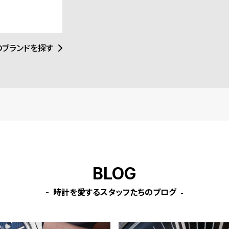
はサステナビリテ
バンド ストラップ ラカンド
バン
eBOTL技術の導
ン ブルー レザー ［対応ケー
リッ
配慮型の製品開発
材調達と環境配慮
ス：44mm、45mm、46m
応ケ
のブランドを探す
m、49mm、Ultra］
m、
es1
BLOG
時計を愛するスタッフたちのブログ