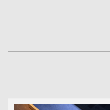
ド
時
刻
計
印
保
サ
証
ー
プ
ビ
ラ
ス
ス
よ
お
く
問
あ
い