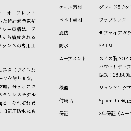
グレード5チタ
オ・オーフレット
ファブリック
関わった時計起業家ギ
アワー機構は、テ
サファイアガ
品から構成される
フランスの専用工
3ATM
スイス製 SOP
パワーリザーブ
自動巻き（デイトな
振動：28,800
ザーブを誇ります。
mラグ幅。分ディスク
ジャンピング
ステンレスモデル
SpaceOne
0gと、それぞれ異
、3気圧防水にも
2年保証（ムー