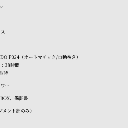
ン
ラス
RDO P024（オートマチック/自動巻き）
：38時間
回/時
アワー
純正BOX、保証書
ブメント部のみ）