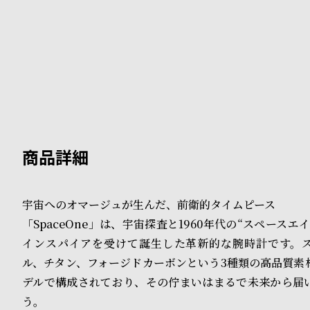
B
S
l
h
o
o
g
p
l
i
s
宇宙へのオマージュが生んだ、前衛的タイムピース
t
「SpaceOne」は、宇宙探査と1960年代の“スペースエ
#
インスパイアを受けて誕生した革新的な腕時計です。
P
ル、チタン、フォージドカーボンという3種類の高品質素
デルで構成されており、その佇まいはまるで未来から届
e
う。