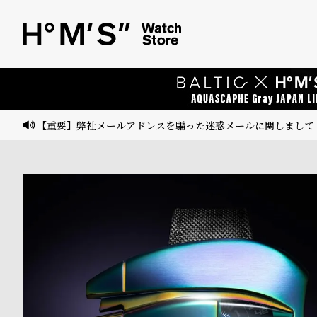
ベ
プ
ル
ル
ト
ウ
ォ
ッ
【重要】弊社メールアドレスを騙った迷惑メールに関しまして
チ
バ
ン
ド
そ
限
の
定
他
/