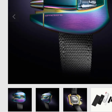
の
別
商
注
品
モ
デ
ル
受
雑
注
誌
販
掲
売
載
モ
商
デ
品
ル