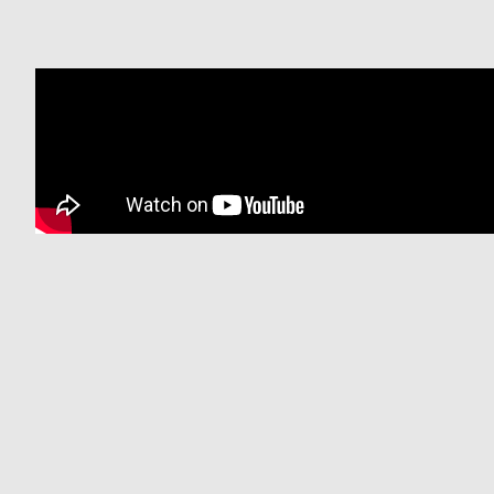
衣
セ
装
ー
貸
ル
出
情
報
N
A
e
b
w
o
s
u
t