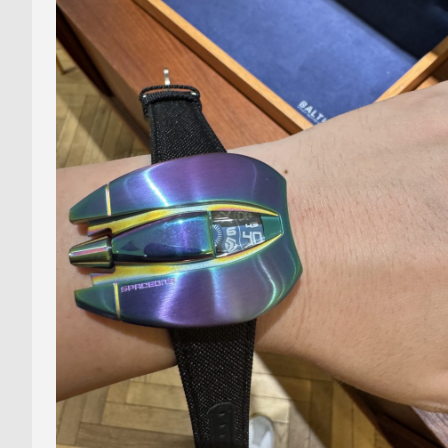
る
合
質
わ
問
せ