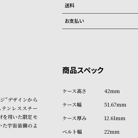
在庫切れの場合、キャンセルを
送料
ご注文商品のお届け日数は在庫
お支払い
弊社物流センターからの発送
配送料：550円（全国一律）
系列店舗から取り寄せ後に発
税込16,500円以上で全国送料無
クレジットカード、Amazon P
上記のいずれかでの発送となり
※限定品・受注販売商品・予約
発送日の確定はご注文確認後と
ショッピングガイド
場合もございますので予めご了
詳しくは下記のページをご覧く
42mm
※ご予約商品・受注商品は、記
イジ”デザインから
51.67mm
商品の発送に関しまして
ステンレススチー
材を用いた限定モ
12.61mm
いた宇宙装備のよ
22mm