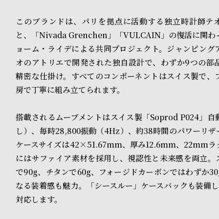
o
p
このブランドは、パリを拠点に活動する独立時計師テ
と、「Nivada Grenchen」「VULCAIN」の復活に
l
ョーム・ライデによる共同プロジェクト。ジャンピング
e
オのアトリエで開発された独自設計で、わずか9つの部
精密な仕掛け。すべてのコンポーネントはスイス製で、
シ
返
房で丁寧に組み立てられます。
ョ
品
搭載されるムーブメントはスイス製「Soprod P024」
ッ
に
し）、毎時28,800振動（4Hz）、約38時間のパワーリ
ピ
つ
ケースサイズは42×51.67mm、厚み12.6mm、22m
にはサファイア素材を採用し、視認性と未来感を両立。
ン
い
で90g、チタンで60g、フォージドカーボンではわずか3
グ
て
なる装着感も魅力。「シースルー」ケースバックも装備し
ガ
対応します。
イ