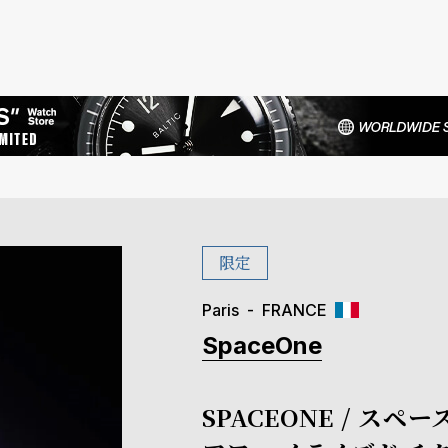
限定
Paris
FRANCE
SpaceOne
SPACEONE / ス