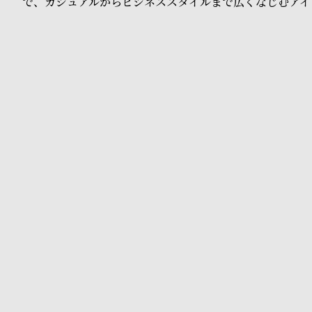
で、カジュアルからビジネススタイルまで広くなじむアイ
o
p
l
e
シ
返
ョ
品
ッ
に
ピ
つ
ン
い
グ
て
ガ
イ