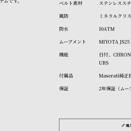
テムです。
ステンレスス
ミネラルクリ
10ATM
MIYOTA JS25
日付、CHRONOG
URS
Maserati純
2年保証（ムー
購