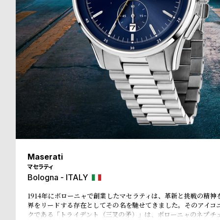
る
合
質
わ
問
せ
Maserati
マセラティ
Bologna - ITALY
1914年にボローニャで創業したマセラティは、革新と挑戦の精神
界をリードする存在としてその名を馳せてきました。そのアイコ
クである「トライデント（三叉の矛）」は、ボローニャのネプチ