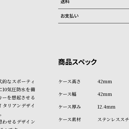
在庫切れの場合、キャンセルを
送料
ご注文商品のお届け日数は在庫
お支払い
弊社物流センターからの発送
配送料：550円（全国一律）
系列店舗から取り寄せ後に発
税込16,500円以上で全国送料無
クレジットカード、Amazon P
上記のいずれかでの発送となり
※限定品・受注販売商品・予約
発送日の確定はご注文確認後と
ショッピングガイド
場合もございますので予めご了
詳しくは下記のページをご覧く
、現代的なスポーティ
42mm
※ご予約商品・受注商品は、記
10気圧防水を備
42mm
商品の発送に関しまして
カーを想起させる
イタリアンデザイ
12.4mm
。
ステンレスス
思わせるデザイン