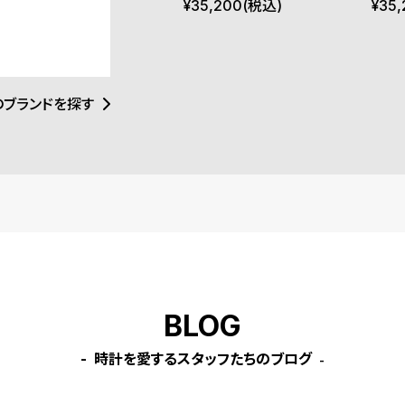
ー ガン ダイヤル シルバー
ダイ
¥
35,200
(税込)
¥
35,
の自由の精神は、
ランド理念である
ブレスレット
ット
のみならず、ウォ
インと力強さが絶
的な存在となって
のブランドを探す
BLOG
時計を愛するスタッフたちのブログ