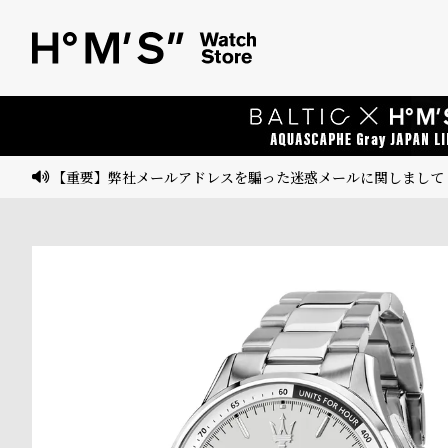
ベ
プ
ル
ル
ト
ウ
ォ
ッ
【重要】弊社メールアドレスを騙った迷惑メールに関しまして
チ
バ
ン
ド
そ
限
の
定
他
/