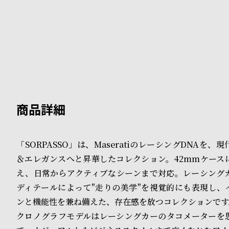
B
S
l
h
o
o
g
p
l
i
s
「SORPASSO」は、MaseratiのレーシングDNAを
t
＆エレガンスへと昇華したコレクション。42mmケースに
#
え、日常からアクティブなシーンまで対応。レーシング
ディテールによって"走りの美学"を視覚的にも表現し、
P
ンと機能性を兼ね備えた、存在感を放つコレクションです
e
クロノグラフモデルはレーシングカーのタコメーターを