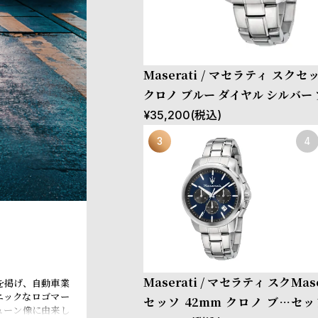
Maserati / マセラティ スクセ
クロノ ブルー ダイヤル シルバー
ト
¥
35,200
(税込)
Maserati / マセラティ スク
Mas
を掲げ、自動車業
ニックなロゴマー
セッソ 42mm クロノ ブル
セッ
ューン像に由来し