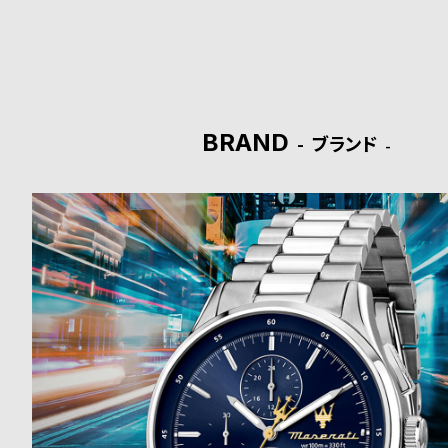
ド
時
刻
計
印
BRAND
ブランド
保
サ
証
ー
プ
ビ
ラ
ス
ス
よ
お
く
問
あ
い