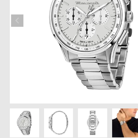
の
別
商
注
品
モ
デ
ル
受
雑
注
誌
販
掲
売
載
モ
商
デ
品
ル