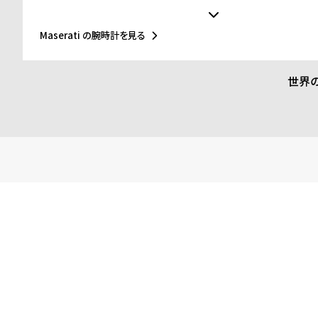
ます。ネプチューンが象徴する力と威厳、そして航海の神として
マセラティのブランド哲学に深く根付いており、マセラティのブ
「力強さ、情熱、優雅さ」を表現しています。この理念は自動車
Maserati の腕時計を見る
ッチやジュエリーコレクションにも色濃く反映され、精緻なデザ
妙に融合したアイテムの数々は、所有者に誇りを感じさせる象徴
います。
世界