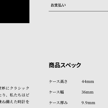
お支払い
弊社物流センターからの発送
配送料：550円（全国一律）
系列店舗から取り寄せ後に発
税込16,500円以上で全国送料無
クレジットカード、Amazon P
上記のいずれかでの発送となり
※限定品・受注販売商品・予約
発送日の確定はご注文確認後と
ショッピングガイド
場合もございますので予めご了
詳しくは下記のページをご覧く
※ご予約商品・受注商品は、記
商品の発送に関しまして
44mm
世界にクラシック
36mm
たり、私たちはピ
兼ね備えた時計を
9.9mm