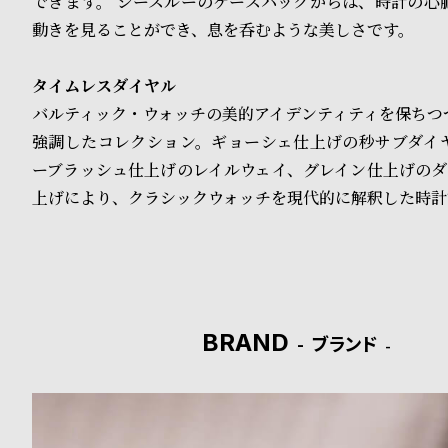
できます。 シースルーのケースバックからは、時計の心
る
合
動きを見ることができ、息を呑むような美しさです。
質
わ
問
せ
タイムレスダイヤル
バルティック・ウォッチの美的アイデンティティを保ちつ
強調したコレクション。ギョーシェ仕上げの秒サブダイ
ーブラッシュ仕上げのレイルウェイ、グレイン仕上げのダ
上げにより、クラシックウォッチを現代的に解釈した時計
BRAND
ブランド