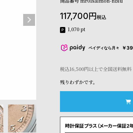
商品番号
mr01salmon-nblu
117,700
税込
1,070
pt
￥39
ペイディなら月々
税込16,500円以上で全国送料無料
残りわずかです。
時計保証プラス（メーカー保証2年