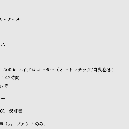
レススチール
ラス
 CAL5000a マイクロローター（オートマチック/自動巻き）
：42時間
回/時
ター
BOX、保証書
年（ムーブメントのみ）