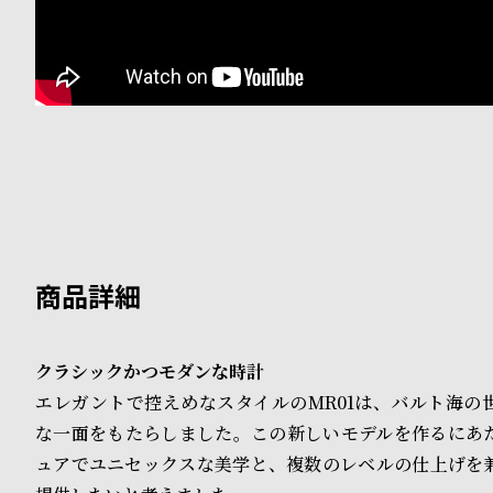
B
S
l
h
o
o
g
p
l
i
s
t
#
クラシックかつモダンな時計
エレガントで控えめなスタイルのMR01は、バルト海の
P
な一面をもたらしました。この新しいモデルを作るにあ
e
ュアでユニセックスな美学と、複数のレベルの仕上げを