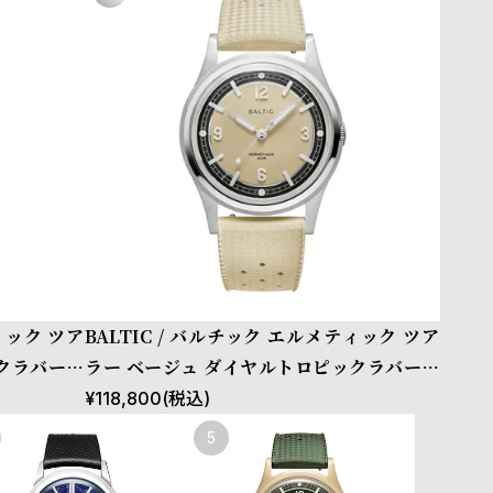
ィック ツア
BALTIC / バルチック エルメティック ツア
クラバーベ
ラー ベージュ ダイヤルトロピックラバーベ
ルト
¥
118,800
(税込)