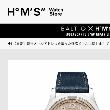
ベ
プ
ル
ル
ト
ウ
ォ
ッ
【重要】弊社メールアドレスを騙った迷惑メールに関しまして
チ
バ
ン
ド
そ
限
の
定
他
/