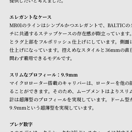
提供したいと考えました。
o
p
エレガントなケース
l
MR01のラインはシンプルかつエレガントで、BALTIC
チに共通するステップケースの存在感が際立っています
e
とラグ上部をフルポリッシュ仕上げにしています。側面
仕上げになっています。控えめなスタイルと36mmの直
シ
返
問わず着用できるモデルです。
ョ
品
スリムなプロフィール：9.9mm
ッ
に
マイクロローター搭載のキャリバーは、ローターを他の
ピ
つ
ることができます。そのため、ムーブメントはよりスリ
ン
い
計は超薄型のプロフィールを実現しています。ドーム型
9.9mmという超薄型を実現しています。
グ
て
ガ
ブレゲ数字
イ