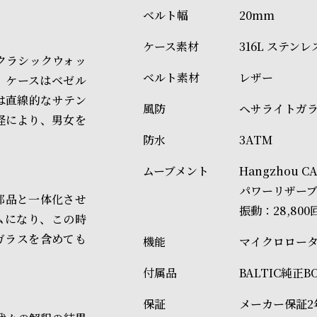
20mm
316L ステン
のクラシックウォッ
レザー
。ケースはベゼル
は直線的なサテン
ヘサライトガ
径により、男女を
3ATM
Hangzhou
パワーリザーブ
部品と一体化させ
振動：28,800
ムになり、この時
ガラスを含めても
マイクロロー
BALTIC純正
メーカー保証2