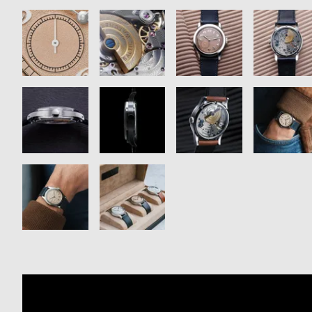
衣
セ
装
ー
貸
ル
出
情
報
N
A
e
b
w
o
s
u
t