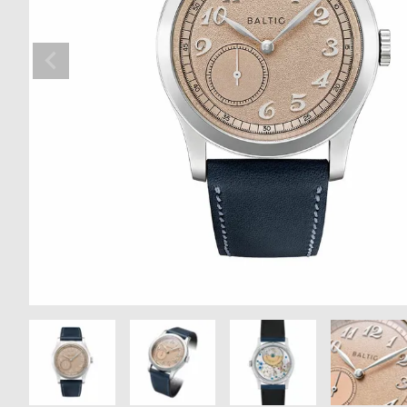
の
別
商
注
品
モ
デ
ル
受
雑
注
誌
販
掲
売
載
モ
商
デ
品
ル