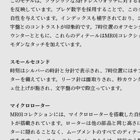
このモデルは、クラシックな3針ドレスウォッチに対する
を反映しています。ブレゲ数字を採用することで、この
ド
自性を与えています。インデックスも植字されており、
時
刻
字盤とのコントラストが印象的です。7時位置のオフセン
計
印
ウンターとともに、これらのディテールはMR01コレクシ
モダンなタッチを加えています。
保
サ
証
ー
スモールセコンド
プ
ビ
時刻はシルバーの時針と分針で表示され、7時位置にはサ
ターを備えています。リーフ針は面取りされ、秒カウン
ラ
ス
ェ仕上げが施され、文字盤の中で際立っています。
ス
マイクロローター
よ
お
MR01コレクションには、マイクロローターを搭載した自
く
問
トが搭載されています。ローターは他の部品と同じ高さ
あ
い
ターに隠れることなく、ムーブメントのすべてのディテ