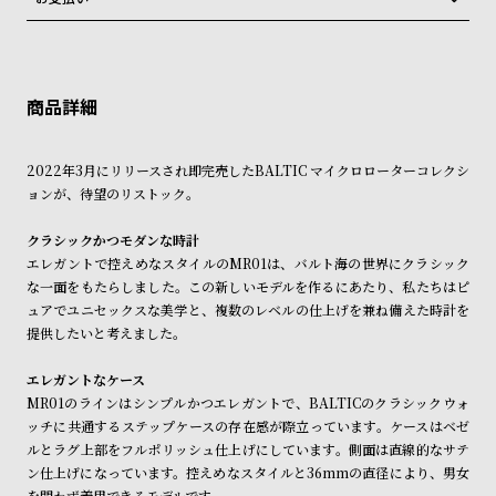
ン
ン
税込16,500円以上で全国送料無料
系列店舗から取り寄せ後に発送
クレジットカード、Amazon Pay、PayPay、コンビニ後払い、代金引
キ
ズ
換、銀行振込
上記のいずれかでの発送となります。
ン
腕
※限定品・受注販売商品・予約商品はクレジットカード、銀行振込のみ
発送日の確定はご注文確認後となります。場合によってはお届け日時の
ご利用頂けます。
グ
時
ご希望に沿えない場合もございますので予めご了承くださいませ。
計
ショッピングガイド
詳しくは下記のページをご覧くださいませ。
レ
キ
2022年3月にリリースされ即完売したBALTIC マイクロローターコレクシ
※ご予約商品・受注商品は、記載のお届け予定での発送となります。
ョンが、待望のリストック。
デ
ッ
商品の発送に関しまして
ィ
ズ
クラシックかつモダンな時計
ー
腕
エレガントで控えめなスタイルのMR01は、バルト海の世界にクラシック
な一面をもたらしました。この新しいモデルを作るにあたり、私たちはピ
ス
時
ュアでユニセックスな美学と、複数のレベルの仕上げを兼ね備えた時計を
腕
計
提供したいと考えました。
時
エレガントなケース
計
MR01のラインはシンプルかつエレガントで、BALTICのクラシックウォ
替
ア
ッチに共通するステップケースの存在感が際立っています。ケースはベゼ
え
ッ
ルとラグ上部をフルポリッシュ仕上げにしています。側面は直線的なサテ
ン仕上げになっています。控えめなスタイルと36mmの直径により、男女
ベ
プ
を問わず着用できるモデルです。