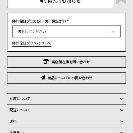
再入荷お知らせ
グ
ラ
フ
時計保証プラス（メーカー保証2年）
(
全
世
必
須
)
て
界
時計保証プラスについて
の
の
商
腕
品
時
実店舗在庫を問い合わせ
計
ブ
商品についてのお問い合わせ
ラ
ン
在庫について
ド
全国の系列店と在庫を共有しているため、在庫に限りがございます。在
配送について
一
庫切れの場合、誠に勝手ながらキャンセルをさせて頂きます。
ご注文商品のお届け日数は在庫状況により異なり、
覧
送料
ラ
メ
弊社物流センターからの発送
配送料：550円（全国一律）
お支払い