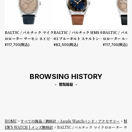
BALTIC / バルチック マイク
BALTIC / バルチック HMS 0
BALTIC / バ
ロローター サーモン ネイビー
03 ブルーギルト スケルトンバ
ロローター ルー
ブルー レザー
ック ライオン レザーベルト
ン / ブラックサ
¥
117,700
(税込)
¥
82,500
(税込)
¥
117,700
(税込)
ザー ストラップ MR
e Salmon
BROWSING HISTORY
閲覧履歴
HOME
すべての商品｜腕時計・Apple Watchバンド・アクセサリー
M
EN'S WATCH | メンズ腕時計
BALTIC / バルチック マイクロローター サ