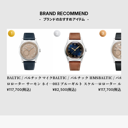
BRAND RECOMMEND
ブランドのおすすめアイテム
BALTIC / バルチック マイク
BALTIC / バルチック HMS
BALTIC / バル
ロローター サーモン ネイビ
003 ブルーギルト スケルト
ロローター ルーレ
ーブルー レザー
ンバック ライオン レザーベ
モン / ブラック
¥
117,700
(税込)
¥
82,500
(税込)
¥
117,700
(税込)
ルト
レザー ストラップ M
ette Salmon