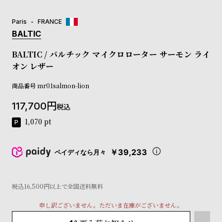
コ
ー
Paris
FRANCE
ニ
BALTIC
ッ
シ
BALTIC / バルチック マイクロローター サーモン ライ
ュ
オン レザー
ヴ
ィ
商品番号
ヴ
mr01salmon-lion
ィ
117,700
ア
税込
ン
1,070
pt
ウ
エ
ス
￥39,233
ペイディなら月々
ト
ウ
ッ
ド
税込16,500円以上で全国送料無料
ク
申し訳ございません。ただいま在庫がございません。
ロ
ノ