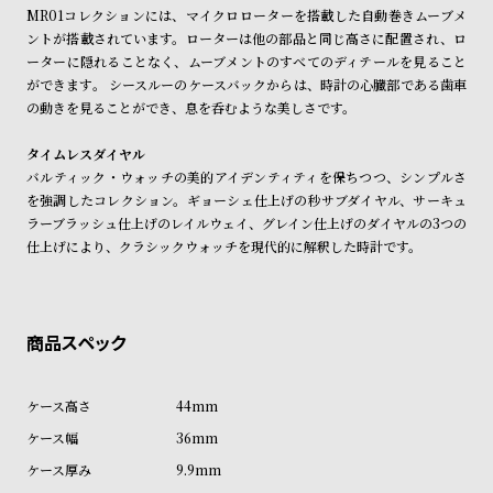
受
雑
MR01コレクションには、マイクロローターを搭載した自動巻きムーブメ
ントが搭載されています。ローターは他の部品と同じ高さに配置され、ロ
注
誌
ーターに隠れることなく、ムーブメントのすべてのディテールを見ること
販
掲
ができます。 シースルーのケースバックからは、時計の心臓部である歯車
売
載
の動きを見ることができ、息を呑むような美しさです。
モ
商
タイムレスダイヤル
デ
品
バルティック・ウォッチの美的アイデンティティを保ちつつ、シンプルさ
ル
を強調したコレクション。ギョーシェ仕上げの秒サブダイヤル、サーキュ
ラーブラッシュ仕上げのレイルウェイ、グレイン仕上げのダイヤルの3つの
衣
セ
仕上げにより、クラシックウォッチを現代的に解釈した時計です。
装
ー
貸
ル
出
情
報
44mm
N
A
36mm
e
b
9.9mm