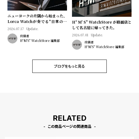
ニューヨークの片隅から始まった、
Lorca Watchが奏でる"日常のロ
Hº M' S" WatchStore が路面店と
マン"｜Brand Picks #08
して名古屋に帰ってきた。
2026.07.17
Update.
2026.07.01
Update.
投稿者
HºM'S" WatchStore 編集部
投稿者
HºM'S" WatchStore 編集部
ブログをもっと見る
RELATED
この商品ページの関連商品