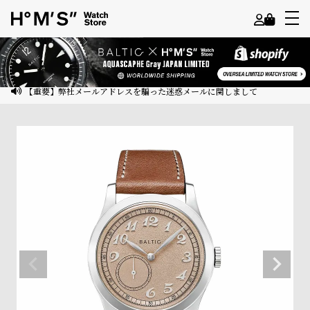
よ
う
こ
【重要】弊社メールアドレスを騙った迷惑メールに関しまして
そ
ゲ
ス
ト
様
ロ
グ
イ
ン
会
員