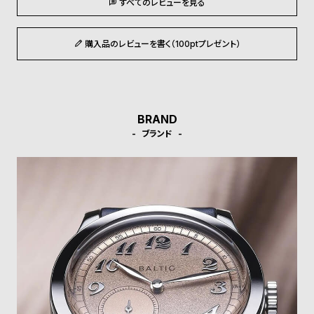
すべてのレビューを見る
l
e
購入品のレビューを書く（100ptプレゼント）
シ
返
ョ
品
ッ
に
BRAND
ピ
つ
ブランド
ン
い
グ
て
ガ
イ
ド
時
刻
計
印
保
サ
証
ー