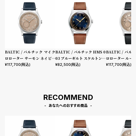
BALTIC / バルチック マイク
BALTIC / バルチック HMS 0
BALTIC / バ
ロローター サーモン ネイビー
03 ブルーギルト スケルトンバ
ロローター ルー
ブルー レザー
ック ライオン レザーベルト
ン / ブラックサ
¥
117,700
(税込)
¥
82,500
(税込)
¥
117,700
(税込)
ザー ストラップ MR
e Salmon
RECOMMEND
あなたへのおすすめ商品