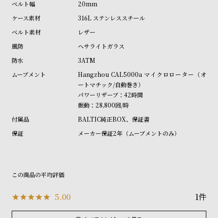
w
o
20mm
s
u
316L ステンレススチール
t
レザー
B
S
ヘサライトガラス
l
h
3ATM
o
o
Hangzhou CAL5000a マイクロローター（オ
g
p
ートマチック/自動巻き）
パワーリザーブ：42時間
l
振動：28,800回/時
i
BALTIC純正BOX、保証書
s
メーカー保証2年（ムーブメントのみ）
t
#
P
e
o
5.00
1
p