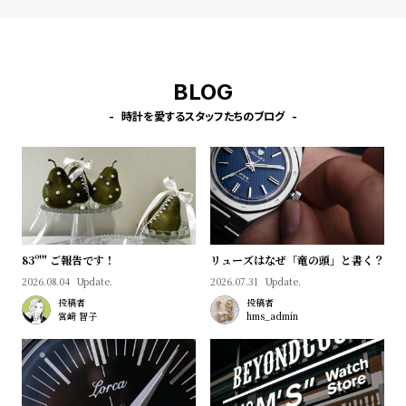
BLOG
時計を愛するスタッフたちのブログ
83º'" ご報告です！
リューズはなぜ「竜の頭」と書く？
2026.08.04
Update.
2026.07.31
Update.
投稿者
投稿者
宮﨑 智子
hms_admin