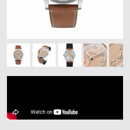
登
録
#Tags
リ
ッ
プ
バ
ル
チ
ッ
ク
ア
ッ
プ
ル
ウ
ォ
ッ
チ