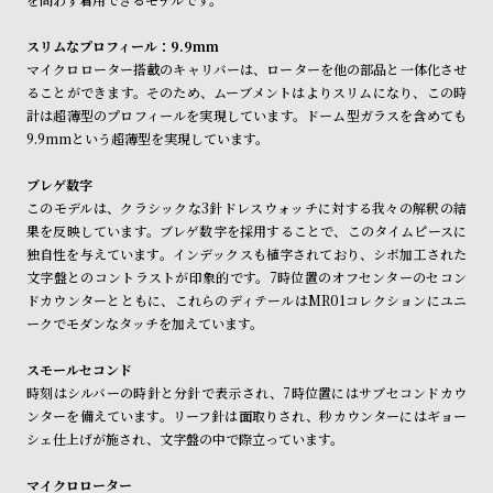
ル
ル
ト
ウ
スリムなプロフィール：9.9mm
マイクロローター搭載のキャリバーは、ローターを他の部品と一体化させ
ォ
ることができます。そのため、ムーブメントはよりスリムになり、この時
ッ
計は超薄型のプロフィールを実現しています。ドーム型ガラスを含めても
チ
9.9mmという超薄型を実現しています。
バ
ブレゲ数字
ン
このモデルは、クラシックな3針ドレスウォッチに対する我々の解釈の結
ド
果を反映しています。ブレゲ数字を採用することで、このタイムピースに
独自性を与えています。インデックスも植字されており、シボ加工された
そ
限
文字盤とのコントラストが印象的です。7時位置のオフセンターのセコン
の
定
ドカウンターとともに、これらのディテールはMR01コレクションにユニ
他
/
ークでモダンなタッチを加えています。
の
別
スモールセコンド
商
注
時刻はシルバーの時針と分針で表示され、7時位置にはサブセコンドカウ
品
モ
ンターを備えています。リーフ針は面取りされ、秒カウンターにはギョー
シェ仕上げが施され、文字盤の中で際立っています。
デ
ル
マイクロローター