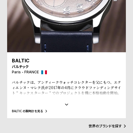
プ
ビ
ラ
ス
ス
よ
お
く
問
あ
い
る
合
質
わ
BALTIC
問
せ
バルチック
Paris - FRANCE
バルチックは、アンティークウォッチコレクターを父にもつ、エテ
ィエンヌ・マレク氏が2017年の4月にクラウドファンディングサイ
ト＂キックスターター＂でのプロジェクトを機に本格始動を開始。
プロジェクト開始直後から1300個を売り上げ、翌月発売した限定品
200個の時計も45分で完売させるほどの勢いだ。バルチックのコレ
クションは、マレク氏の父が残したアンティークコレクションから
BALTIC の腕時計を見る
インスピレーションを得ていることが特徴。ラインナップされてい
る時計はいずれも絶妙な雰囲気を醸し出し、アンティークと見紛う
ほどの完成度を誇る。
世界のブランドを探す