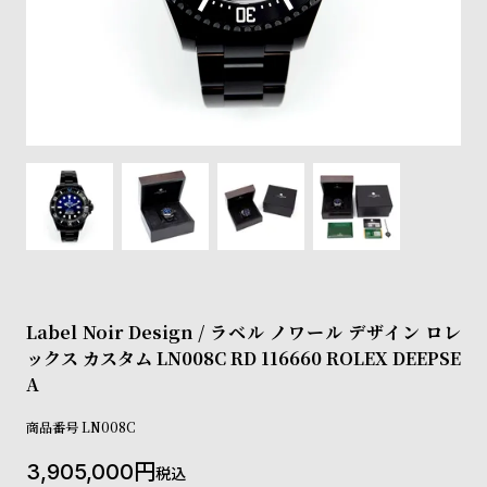
登
録
#Tags
リ
ッ
プ
バ
ル
チ
ッ
ク
ア
Label Noir Design / ラベル ノワール デザイン ロレ
ッ
ックス カスタム LN008C RD 116660 ROLEX DEEPSE
プ
A
ル
ウ
商品番号
LN008C
ォ
ッ
3,905,000
税込
チ