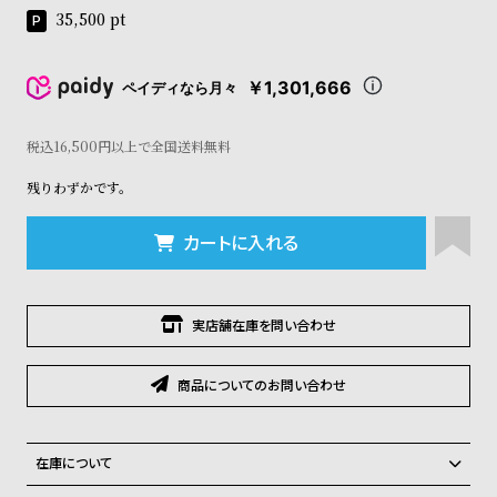
コ
35,500
pt
ー
ニ
ッ
￥1,301,666
ペイディなら月々
シ
ュ
税込16,500円以上で全国送料無料
ヴ
ィ
残りわずかです。
ヴ
ィ
ア
カートに入れる
ン
ウ
エ
ス
実店舗在庫を問い合わせ
ト
ウ
商品についてのお問い合わせ
ッ
ド
ク
ロ
在庫について
ノ
全国の系列店と在庫を共有しているため、在庫切れの場合がございま