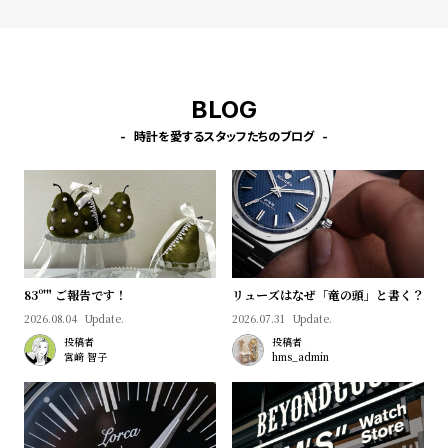
受
雑
注
誌
販
掲
売
載
BLOG
モ
商
時計を愛するスタッフたちのブログ
デ
品
ル
衣
セ
装
ー
貸
ル
出
83º'" ご報告です！
リューズはなぜ「竜の頭」と書く？
情
2026.08.04
Update.
2026.07.31
Update.
投稿者
投稿者
報
宮﨑 智子
hms_admin
N
A
e
b