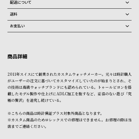
グ
配送について
す。
ラ
ご注文商品のお届け日数は在庫状況により異なり、
個数限定のためご注文後他店で品切れになった場合、誠に勝手ながらキ
フ
送料
ャンセルをさせて頂きます。
弊社物流センターからの発送
配送料：550円（全国一律）
お支払い
全
世
税込16,500円以上で全国送料無料
系列店舗から取り寄せ後に発送
クレジットカード、Amazon Pay、PayPay、コンビニ後払い、代金引
て
界
換、銀行振込
上記のいずれかでの発送となります。
の
の
※限定品・受注販売商品・予約商品はクレジットカード、銀行振込のみ
発送日の確定はご注文確認後となります。場合によってはお届け日時の
ご利用頂けます。
商
腕
ご希望に沿えない場合もございますので予めご了承くださいませ。
品
時
ショッピングガイド
詳しくは下記のページをご覧くださいませ。
計
2011年スイスにて創業されたカスタムウォッチメーカー。元々は時計職人
※ご予約商品・受注商品は、記載のお届け予定での発送となります。
がユーザーの注文に基づいてカスタマイズしていたのが始まりとされ、そ
ブ
の技術は高級ウォッチブランドにも認められている。トゥールビヨンを搭
商品の発送に関しまして
ラ
載したモデル製作や仕上げにADLC加工を施すなど、妥協のない遊び「究
ン
極の贅沢」を追究し続けている。
ド
※こちらの商品は時計保証プラス対象外商品となります。
一
※カスタム商品のためロレックスでの修理はできません。お修理の際は当
覧
店までご連絡ください。
ラ
メ