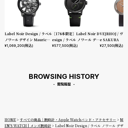
プ
ビ
ラ
ス
ス
よ
お
く
問
Label Noir Design / ラベル
［178本限定］Label Noir D
VEJRHOJ / ヴェ
ノワール デザイン Maurice L
esign / ラベル ノワール デザ
e SAKURA
あ
い
acroix x Label Noir Maste
イン ルイ・エラール×ラベル
¥
1,069,200
(税込)
¥
577,500
(税込)
¥
27,500
(税込)
る
合
rpiece Skeleton
ノワール ル・レギュレーター
質
わ
問
せ
BROWSING HISTORY
閲覧履歴
HOME
すべての商品｜腕時計・Apple Watchバンド・アクセサリー
M
EN'S WATCH | メンズ腕時計
Label Noir Design / ラベル ノワール デザ