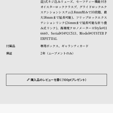
造)式ネジ込みリューズ、セーフティー機能付き
ル
ル
オイスターロッククラスプ、グライドロックエク
ト
ウ
ステンションシステム(1.8mm刻みで10段階、最
ォ
大18mmまで延長可能)、フリップロックエクス
テンションリンク(26mmまで延長可能な折り畳
ッ
み式リンク)、高精度クロノメーター※Style#11
チ
6660、Serial#3492C513、Model#OYSTER P
バ
ERPETUAL
ン
専用ボックス、ギャランティカード
ド
2年（ムーブメントのみ）
そ
限
の
定
他
/
の
別
購入品のレビューを書く（100ptプレゼント）
商
注
品
モ
デ
ル