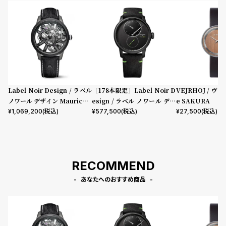
l
e
シ
返
ョ
品
ッ
に
ピ
つ
Label Noir Design / ラベル
［178本限定］Label Noir D
VEJRHOJ / ヴェ
ン
い
ノワール デザイン Maurice L
esign / ラベル ノワール デザ
e SAKURA
acroix x Label Noir Maste
イン ルイ・エラール×ラベル
¥
1,069,200
(税込)
¥
577,500
(税込)
¥
27,500
(税込)
グ
て
rpiece Skeleton
ノワール ル・レギュレーター
ガ
イ
ド
RECOMMEND
時
刻
あなたへのおすすめ商品
計
印
保
サ
証
ー