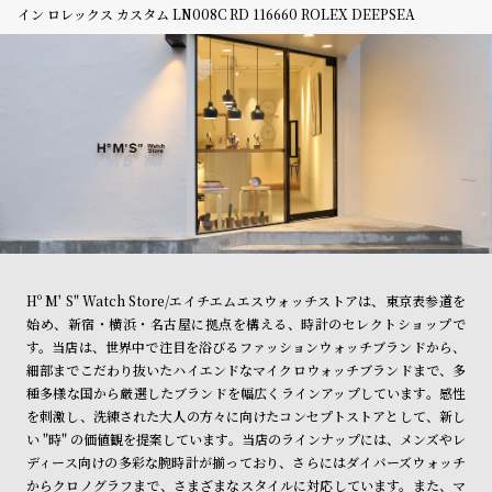
イン ロレックス カスタム LN008C RD 116660 ROLEX DEEPSEA
Hº M' S" Watch Store/エイチエムエスウォッチストアは、東京表参道を
始め、新宿・横浜・名古屋に拠点を構える、時計のセレクトショップで
す。当店は、世界中で注目を浴びるファッションウォッチブランドから、
細部までこだわり抜いたハイエンドなマイクロウォッチブランドまで、多
種多様な国から厳選したブランドを幅広くラインアップしています。感性
を刺激し、洗練された大人の方々に向けたコンセプトストアとして、新し
い "時" の価値観を提案しています。当店のラインナップには、メンズやレ
ディース向けの多彩な腕時計が揃っており、さらにはダイバーズウォッチ
からクロノグラフまで、さまざまなスタイルに対応しています。また、マ