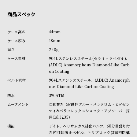
ン
ン
キ
ズ
ン
腕
グ
時
44mm
計
18mm
レ
キ
220g
デ
ッ
904Lステンレススチール(セラミックベゼル)、
ィ
ズ
(ADLC) Anamorphous Diamond-Like Carb
on Coating
ー
腕
ス
時
904Lステンレススチール、(ADLC) Anamorph
ous Diamond-Like Carbon Coating
腕
計
390ATM
時
自動巻き（耐磁性ブルー・パラクロム・ヒゲゼン
計
マイ&パラフレックスショック・アブソーバー採
替
ア
用Cal.3235）
え
ッ
デイト、ヘリウムガス排出バルブ、60分目盛り付
ベ
プ
き逆回転防止ベゼル、トリプロック(3重密閉構