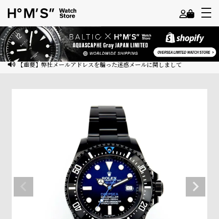
よ
う
こ
【重要】弊社メールアドレスを騙った迷惑メールに関しまして
そ
ゲ
ス
ト
様
ロ
グ
イ
ン
会
員