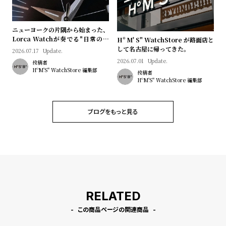
w
o
s
u
ニューヨークの片隅から始まった、
t
Lorca Watchが奏でる"日常のロ
Hº M' S" WatchStore が路面店と
B
S
マン"｜Brand Picks #08
して名古屋に帰ってきた。
2026.07.17
Update.
l
h
2026.07.01
Update.
投稿者
HºM'S" WatchStore 編集部
投稿者
o
o
HºM'S" WatchStore 編集部
g
p
l
ブログをもっと見る
i
s
t
#
P
e
RELATED
o
この商品ページの関連商品
p