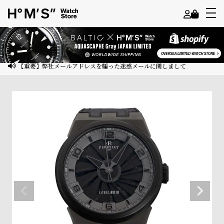
よ
う
こ
【重要】弊社メールアドレスを騙った迷惑メールに関しまして
そ
ゲ
ス
ト
様
ロ
グ
イ
ン
会
員