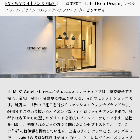
EN'S WATCH | メンズ腕時計
［50本限定］Label Noir Design / ラベル
ノワール デザイン ペルレ×ラベルノワール タービンエヴォ
Hº M' S" Watch Store/エイチエムエスウォッチストアは、東京表参道を
始め、新宿・横浜・名古屋に拠点を構える、時計のセレクトショップで
す。当店は、世界中で注目を浴びるファッションウォッチブランドから、
細部までこだわり抜いたハイエンドなマイクロウォッチブランドまで、多
種多様な国から厳選したブランドを幅広くラインアップしています。感性
を刺激し、洗練された大人の方々に向けたコンセプトストアとして、新し
い "時" の価値観を提案しています。当店のラインナップには、メンズやレ
ディース向けの多彩な腕時計が揃っており、さらにはダイバーズウォッチ