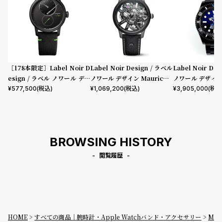
［178本限定］Label Noir D
Label Noir Design / ラベル
Label Noir De
esign / ラベル ノワール デザ
ノワール デザイン Maurice L
ノワール デザイ
イン ルイ・エラール×ラベル
acroix x Label Noir Maste
カスタム LN008C
¥
577,500
(税込)
¥
1,069,200
(税込)
¥
3,905,000
(税込
ノワール ル・レギュレーター
rpiece Skeleton
0 ROLEX DEEP
BROWSING HISTORY
閲覧履歴
HOME
すべての商品｜腕時計・Apple Watchバンド・アクセサリー
M