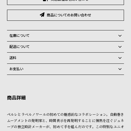
グ
ラ
フ
商品についてのお問い合わせ
全
世
て
界
在庫について
の
の
全国の系列店と在庫を共有しているため、在庫切れの場合、誠に勝手な
配送について
がらキャンセルをさせて頂きます。
商
腕
ご注文商品のお届け日数は在庫状況により異なり、
送料
品
時
弊社物流センターからの発送
配送料：550円（全国一律）
計
お支払い
税込16,500円以上で全国送料無料
系列店舗から取り寄せ後に発送
ブ
クレジットカード、Amazon Pay、PayPay、コンビニ後払い、代金引
換、銀行振込
ラ
上記のいずれかでの発送となります。
※限定品・受注販売商品・予約商品はクレジットカード、銀行振込のみ
発送日の確定はご注文確認後となります。場合によってはお届け日時の
ン
ご利用頂けます。
ご希望に沿えない場合もございますので予めご了承くださいませ。
ド
ショッピングガイド
一
詳しくは下記のページをご覧くださいませ。
ペルレとラベルノワールの初めての魅惑的なコラボレーション。自動巻き
※ご予約商品・受注商品は、記載のお届け予定での発送となります。
覧
ムーブメントの発明家と、時間表示を再発明することに情熱を注ぐジュネ
ラ
メ
ーブの独立時計メーカーが、初めて手を組んだのです。この特別なユニオ
商品の発送に関しまして