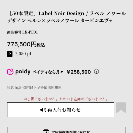
コ
ー
［50本限定］Label Noir Design / ラベル ノワール
ニ
デザイン ペルレ×ラベルノワール タービンエヴォ
ッ
シ
商品番号
LN-PE01
ュ
ヴ
775,500
税込
ィ
ヴ
7,050
pt
ィ
ア
ン
￥258,500
ペイディなら月々
ウ
エ
ス
税込16,500円以上で全国送料無料
ト
ウ
申し訳ございません。ただいま在庫がございません。
ッ
再入荷お知らせ
ド
ク
ロ
ノ
実店舗在庫を問い合わせ