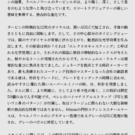
ンの結果、ラベルノワールのタービンエボは、より暗く、深く、そして息
ン
ン
をのむような空へと飛び立っています。スマートラグジュアリーの新しい
キ
ズ
意味を象徴する、独占的な進化です。
ン
腕
タービンの特徴的な12枚のダイヤルは、黒いADLCで加工され、手首の動
グ
時
きとともに自由に回転します。そして、その中心部分のダイビングビュー
計
では、銅のサブダイヤルが背景に浮かび上がり、魅惑的な光学効果を生み
レ
キ
出します。その秘密は何か？それは「エレクトロキャスティング」と呼ば
れる化学処理により、それぞれの部品に独自の神秘的なルックスが与えら
デ
ッ
れ、鮮やかなトーンが実現されたからです。エマニュエル・クルティは視
ィ
ズ
覚的な喜びに焦点を当てました。ジュネーブを拠点とする時計メーカーで
ー
腕
あり、最も洗練されたコーティング技術のマスターとなった会社の創設者
である彼は、秒針をブレードに、ブレードをインデックス時間に合わせ、
ス
時
読みやすさに優れた黒いスーパールミノバの時、分、秒針を用意しまし
腕
計
た。さらに黒く、より明確に、そしてより希少性が高く、この時計は限定
時
50個のみで入手可能です。ペレレのバイマテリアルストラップ（PUと黒
いワニ革のパターン）が付属し、色はソラージュに限られない大胆な新解
計
釈の独占的な特徴ではありません。44mmの円形ステンレススチールケー
替
ア
スは、ラベルノワールのシグネチャー処理であるグレーのADLC処理が施
え
ッ
され、グレーのベゼルに呼応しています。
ベ
プ
メカニズムに関しては、この時計は2019年にコレクションの10周年を記