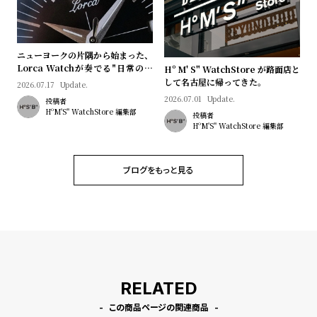
l
e
ニューヨークの片隅から始まった、
シ
返
Lorca Watchが奏でる"日常のロ
Hº M' S" WatchStore が路面店と
ョ
品
マン"｜Brand Picks #08
して名古屋に帰ってきた。
2026.07.17
Update.
2026.07.01
Update.
ッ
に
投稿者
HºM'S" WatchStore 編集部
投稿者
ピ
つ
HºM'S" WatchStore 編集部
ン
い
グ
て
ブログをもっと見る
ガ
イ
ド
時
刻
計
印
保
サ
RELATED
証
ー
この商品ページの関連商品