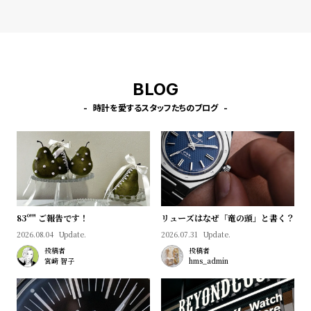
w
o
s
u
t
B
S
l
h
BLOG
o
o
時計を愛するスタッフたちのブログ
g
p
l
i
s
t
#
83º'" ご報告です！
リューズはなぜ「竜の頭」と書く？
2026.08.04
Update.
2026.07.31
Update.
P
投稿者
投稿者
e
宮﨑 智子
hms_admin
o
p