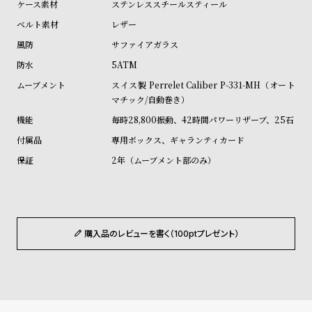
ステンレススチールスティール
受
雑
レザー
注
誌
サファイアガラス
販
掲
5ATM
売
載
モ
商
スイス製 Perrelet Caliber P-331-MH（オート
マチック/自動巻き）
デ
品
毎時28,800振動、42時間パワーリザーブ、25石
ル
専用ボックス、ギャランティカード
衣
セ
2年（ムーブメント部のみ）
装
ー
貸
ル
出
情
購入品のレビューを書く（100ptプレゼント）
報
N
A
e
b