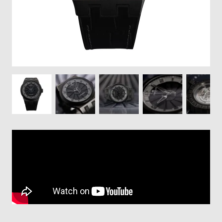
登
録
#Tags
リ
ッ
プ
バ
ル
チ
ッ
ク
ア
ッ
プ
ル
ウ
ォ
ッ
チ