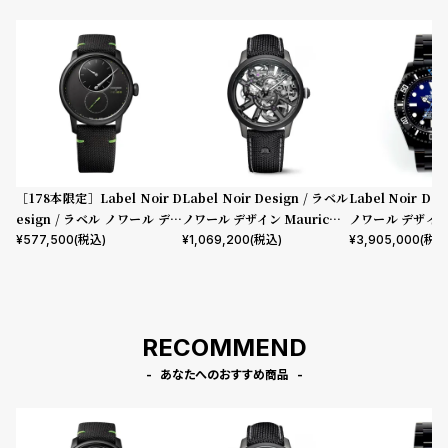
プ
ビ
ラ
ス
ス
よ
お
く
問
あ
い
る
合
［178本限定］Label Noir D
Label Noir Design / ラベル
Label Noir De
質
わ
esign / ラベル ノワール デザ
ノワール デザイン Maurice L
ノワール デザイ
問
せ
イン ルイ・エラール×ラベル
acroix x Label Noir Maste
カスタム LN008C
¥
577,500
(税込)
¥
1,069,200
(税込)
¥
3,905,000
(税込
ノワール ル・レギュレーター
rpiece Skeleton
0 ROLEX DEEP
RECOMMEND
あなたへのおすすめ商品