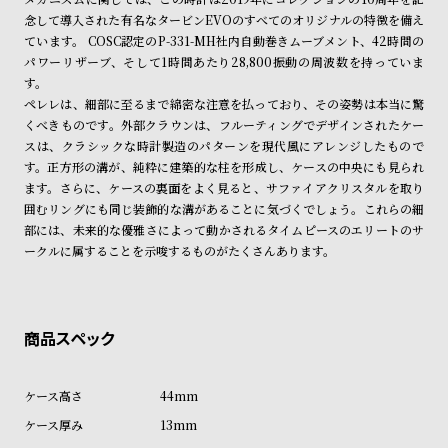
ル
ル
念して導入された有名なタービンEVOのすべてのオリジナルの特徴を備え
ト
ウ
ています。 COSC認定のP-331-MH社内自動巻きムーブメント、42時間の
パワーリザーブ、そして1時間あたり28,800振動の周波数を持っていま
ォ
す。
ッ
ペレレは、細部に至るまで綿密な注意を払っており、その姿勢は本当に驚
チ
くべきものです。外部クラウンは、フルーティングでデザインされたケー
スは、クラシックな時計製造のパターンを現代風にアレンジしたもので
バ
す。正方形の溝が、純粋に建築的な柱を形成し、ケースの中央にも見られ
ン
ます。さらに、ケースの裏面をよく見ると、サファイアクリスタルを取り
ド
囲むリングにも同じ装飾的な溝があることに気づくでしょう。これらの細
部には、未来的な優雅さによって動かされるタイムピースのエリートのサ
そ
限
ークルに属することを示唆するものがたくさんあります。
の
定
他
/
の
別
商
注
品
モ
44mm
デ
13mm
ル