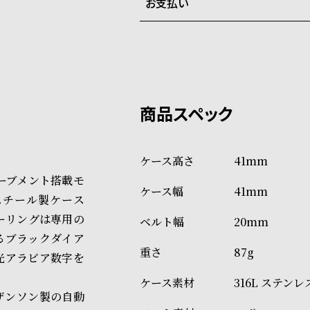
お支払い
弊社物流センターからの発送
配送料：550円（全国一律）
系列店舗から取り寄せ後に発
税込16,500円以上で全国送料無
クレジットカード、Amazon P
上記のいずれかでの発送となり
※限定品・受注販売商品・予約
発送日の確定はご注文確認後と
ショッピングガイド
場合もございますので予めご了
詳しくは下記のページをご覧く
41mm
※ご予約商品・受注商品は、記
ムーブメント搭載モ
41mm
商品の発送に関しまして
レススチール製ケース
ーリングは専用の
20mm
るブラックダイア
87g
光アラビア数字を
316L ステン
ザンソン製の自動