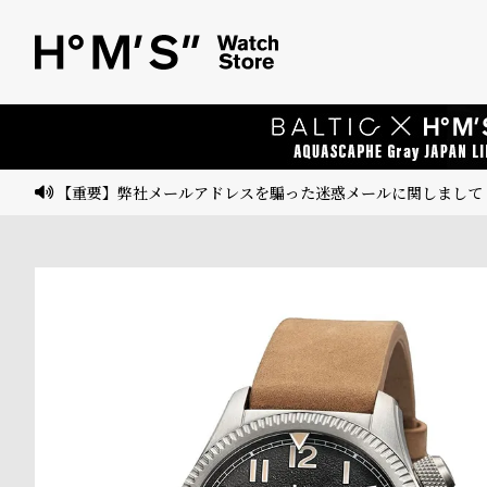
ベ
プ
ル
ル
ト
ウ
ォ
ッ
【重要】弊社メールアドレスを騙った迷惑メールに関しまして
チ
バ
ン
ド
そ
限
の
定
他
/