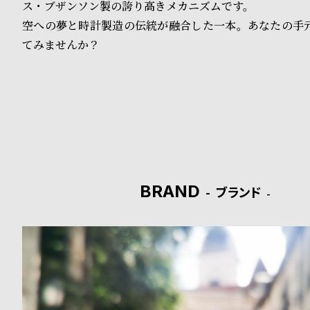
ス・ブザンソン製の誇り高きメカニズムです。
ド
空への夢と時計製造の伝統が融合した一本。あなたの手元
てみませんか？
時
刻
計
印
保
サ
証
ー
プ
ビ
ラ
ス
BRAND
ブランド
ス
よ
お
く
問
あ
い