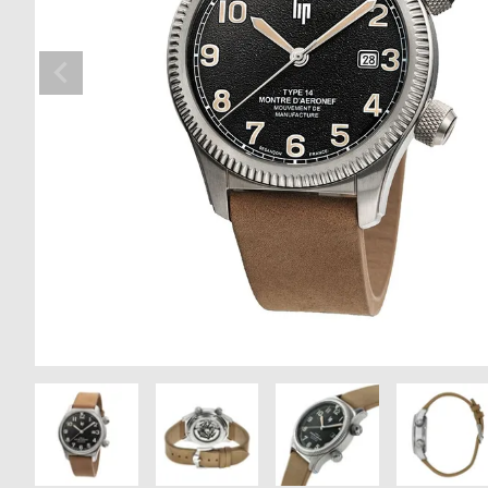
の
別
商
注
品
モ
デ
ル
受
雑
注
誌
販
掲
売
載
モ
商
デ
品
ル