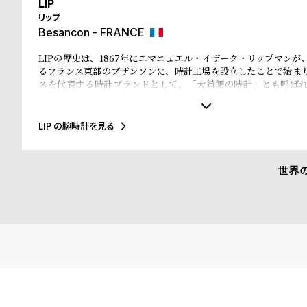
LIP
リップ
Besancon - FRANCE
LIPの歴史は、1867年にエマニュエル・イザーク・リップマンが
るフランス東部のブザンソンに、時計工場を設立したことで始ま
スを代表する時計ブランドとして、「大統領の時計」とも呼ば
ル・ド・ゴール元大統領、マクロン大統領に愛用され、英国のチ
米国のアイゼンハウワー元大統領、クリントン元大統領にも贈呈
に至るまで多くの著名人にも愛されています。
LIP の腕時計を見る
世界