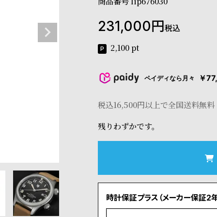
商品番号
lip676030
231,000
税込
2,100
pt
￥77
ペイディなら月々
税込16,500円以上で全国送料無料
残りわずかです。
時計保証プラス（メーカー保証2年