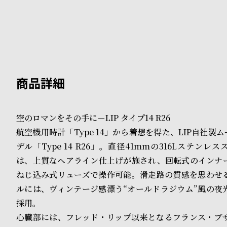
B
S
l
h
o
o
g
p
l
i
空のロマンをその手に－LIP タイプ14 R26
航空機用時計「Type 14」から着想を得た、LIP自社製
s
デル「Type 14 R26」。直径41mmの316Lステン
t
は、上質なヘアライン仕上げが施され、回転式のインナ
#
ねじ込み式リューズで操作可能。滑走路の質感を思わせ
ルには、ヴィンテージ感漂う“オールドラジウム”風の夜
P
採用。
e
心臓部には、フレッド・リップ以来となるフランス・ブ