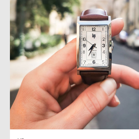
る
合
質
わ
問
せ