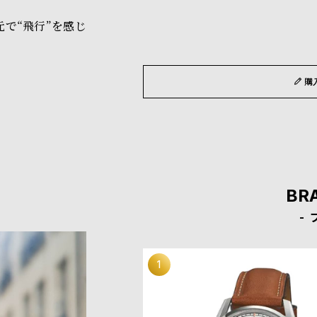
で“飛行”を感じ
購
BR