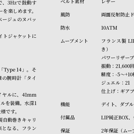
レザー
、3Hzで鼓動す
ーを楽しめます。
両面反射防止
ベージュのヌバッ
10ATM
イトジャケットに
フランス製 L
き）
パワーリザーブ
振動：21,600
ype 14」。そ
精度：-5～+10
様の腕時計「タイ
ジュエル：21
仕上げ：ギアブ
ヤルに、41mm
ルを装備。水深1
デイト、ダブ
仕様です。
LIP純正BOX
製自動巻きキャリ
来となる、フラン
2年保証（ムー