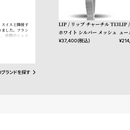
LIP / リップ チャーチル T13
LIP
、スイスと隣接す
りました。フラン
ホワイト シルバー メッシュ
ュー
れ、自国のシャル
ド 
¥
37,400
(税込)
¥
214
ャーチル元首相、
されるなど、現在
トラ
のブランドを探す