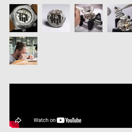
衣
セ
装
ー
貸
ル
出
情
報
N
A
e
b
w
o
s
u
t