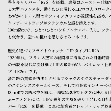
o
巻きキャリバー「R26」を搭載。裏蓋はシースルー仕様で
る大型バランスや、動くたびに現れるLIPロゴ入りロータ
p
わずかにドーム型のサファイアガラスが視認性を高め、
l
クレザーストラップがクラシカルな趣を添えます。
e
100m防水で、ひとつひとつシリアルナンバー入り。フラ
も似合う、空への憧れを感じさせる一本です。
シ
返
歴史が息づくフライトウォッチ－LIP タイプ14 R26
ョ
品
1930年代、フランス空軍の戦闘機に搭載された計器時計「T
ッ
に
の伝説を現代に受け継ぐLIPの最新作が、パイロット仕
プ14 R26」です。
ピ
つ
滑走路の質感を彷彿とさせるブラックのテクスチャーダイ
ン
い
のステンレススチールケース、そして回転式インナーベゼ
グ
て
00mまでの防水性を備え、過酷な環境でもタフに使える
ムーブメントには、LIPが長年の沈黙を破り開発した自社
ガ
バー「R26」を搭載。これは創業者フレッド・リップ以
イ