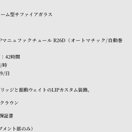
ドーム型サファイアガラス
IPマニュファクチュール R26D（オートマチック/自動巻
：42時間
回/時
秒/日
リッジと振動ウェイトのLIPカスタム装飾。
ルクラウン
、保証書
ブメント部のみ）