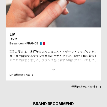
l
e
シ
返
ョ
品
ッ
に
LIP
リップ
ピ
つ
Besancon - FRANCE
ン
い
LIPの歴史は、1867年にエマニュエル・イザーク・リップマンが、
グ
て
スイスと隣接するフランス東部のブザンソンに、時計工場を設立し
たことで始まりました。フランスを代表する時計ブランドとして、
ガ
「大統領の時計」とも呼ばれ、自国のシャルル・ド・ゴール元大統
イ
領、マクロン大統領に愛用され、英国のチャーチル元首相、米国の
アイゼンハウワー元大統領、クリントン元大統領にも贈呈されるな
ド
LIP の腕時計を見る
ど、現在に至るまで多くの著名人にも愛されています。
時
刻
世界のブランドを探す
計
印
保
サ
証
ー
BRAND RECOMMEND