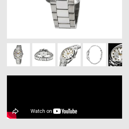
登
録
#Tags
リ
ッ
プ
バ
ル
チ
ッ
ク
ア
ッ
プ
ル
ウ
ォ
ッ
チ