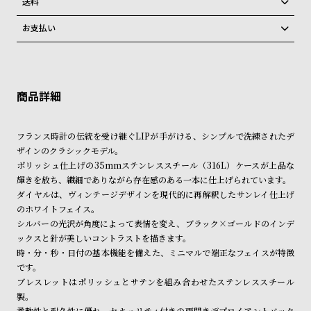
送料
ン
ン
弊社物流センターからの発送
配送料：550円（全国一律）
キ
ズ
お支払い
税込16,500円以上で全国送料無料
系列店舗から取り寄せ後に発送
ン
腕
クレジットカード、Amazon Pay、PayPay、コンビニ後払い、代金引
換、銀行振込
グ
時
上記のいずれかでの発送となります。
※限定品・受注販売商品・予約商品はクレジットカード、銀行振込のみ
発送日の確定はご注文確認後となります。場合によってはお届け日時の
計
ご利用頂けます。
ご希望に沿えない場合もございますので予めご了承くださいませ。
レ
キ
ショッピングガイド
デ
ッ
詳しくは下記のページをご覧くださいませ。
フランス時計の伝統を受け継ぐLIPが手がける、シンプルで洗練されたデ
※ご予約商品・受注商品は、記載のお届け予定での発送となります。
ィ
ズ
ザインのクラシックモデル。
ー
腕
ポリッシュ仕上げの35mmステンレススチール（316L）ケースが上品な
商品の発送に関しまして
輝きを放ち、繊細でありながら存在感のある一本に仕上げられています。
ス
時
ダイヤルは、ヴィンテージデザインを現代的に再解釈したサンレイ仕上げ
腕
計
のホワイトフェイス。
時
シルバーの光沢が角度によって表情を変え、ブラック×ゴールドのインデ
ックスと針が美しいコントラストを描きます。
計
時・分・秒・日付の基本機能を備えた、ミニマルで端正なフェイスが特徴
替
ア
です。
え
ッ
ブレスレットはポリッシュとサテンを組み合わせたステンレススチール
製。
ベ
プ
柔軟性と耐久性に優れ、セキュリティ付きの両開きデプロイアントバック