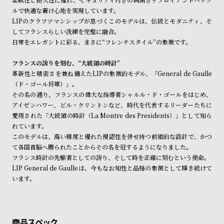
ル
ル
ルで快適な着け心地を実現しています。
ト
ウ
LIPのクラフツマンシップが息づくこのモデルは、伝統とモダニティ、そ
してフランスらしい洗練を完璧に融合。
ォ
日常をエレガントに彩る、まさに“フレンチスタイル”の象徴です。
ッ
チ
フランスの誇りを刻む、“大統領の時計”
革新性と精密さを兼ね備えたLIPの象徴的モデル、「General de Gaulle
バ
（ド・ゴール将軍）」。
ン
その名の通り、フランスの偉大な指導者シャルル・ド・ゴールをはじめ、
ド
アイゼンハワー、ビル・クリントンなど、時代を代表するリーダーたちに
愛用された「大統領の時計（La Montre des Presidents）」として知ら
そ
限
れています。
の
定
このモデルは、高い精度と優れた視認性を併せ持つ前衛的な設計で、かつ
他
/
て各国首脳へ贈られたことからその名を冠するようになりました。
フランス時計の先駆者としての誇り、そして時を正確に刻むという使命。
の
別
LIP General de Gaulleは、今もなお知性と品格の象徴として輝き続けて
商
注
います。
品
モ
デ
ル