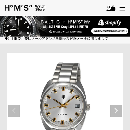
よ
う
こ
【重要】弊社メールアドレスを騙った迷惑メールに関しまして
そ
ゲ
ス
ト
様
ロ
グ
イ
ン
会
員