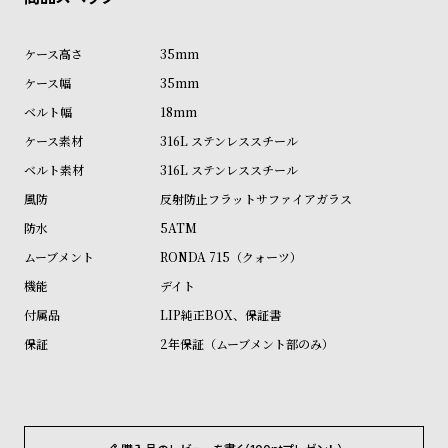
受
雑
注
誌
35mm
販
掲
35mm
売
載
18mm
モ
商
316L ステンレススチール
デ
品
316L ステンレススチール
ル
反射防止フラットサファイアガラス
衣
セ
5ATM
装
ー
RONDA 715（クォーツ）
貸
ル
デイト
出
LIP純正BOX、保証書
情
2年保証（ムーブメント部のみ）
報
N
A
e
b