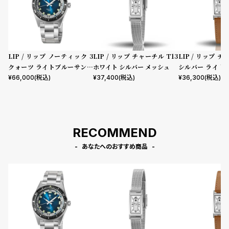
LIP / リップ ノーティック 3
LIP / リップ チャーチル T13
LIP / リップ チ
クォーツ ライトブルーサンレ
ホワイト シルバー メッシュ
シルバー ライト
イ シルバー メタル
ー
¥
66,000
(税込)
¥
37,400
(税込)
¥
36,300
(税込)
RECOMMEND
あなたへのおすすめ商品