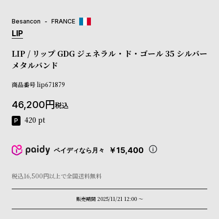
コ
ー
Besancon
FRANCE
ニ
LIP
ッ
シ
LIP / リップ GDG ジェネラル・ド・ゴール 35 シルバー
ュ
メタルバンド
ヴ
ィ
商品番号
ヴ
lip671879
ィ
46,200
ア
税込
ン
420
pt
ウ
エ
ス
￥15,400
ペイディなら月々
ト
ウ
ッ
税込16,500円以上で全国送料無料
ド
ク
販売期間
2025/11/21 12:00
〜
ロ
ノ