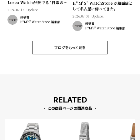
Lorca Watchが奏でる"日常のロ
Hº M' S" WatchStore が路面店と
マン"｜Brand Picks #08
して名古屋に帰ってきた。
2026.07.17
Update.
2026.07.01
Update.
投稿者
HºM'S" WatchStore 編集部
投稿者
HºM'S" WatchStore 編集部
ブログをもっと見る
RELATED
この商品ページの関連商品