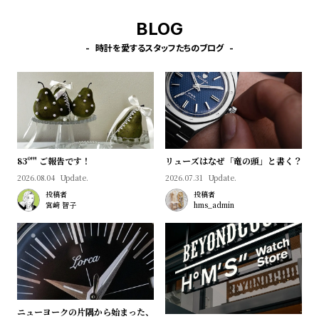
BLOG
時計を愛するスタッフたちのブログ
83º'" ご報告です！
リューズはなぜ「竜の頭」と書く？
2026.08.04
Update.
2026.07.31
Update.
投稿者
投稿者
宮﨑 智子
hms_admin
ニューヨークの片隅から始まった、