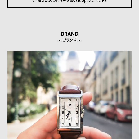
購入品のレビューを書く（100ptプレゼント）
w
o
s
u
t
B
S
BRAND
l
h
ブランド
o
o
g
p
l
i
s
t
#
P
e
o
p