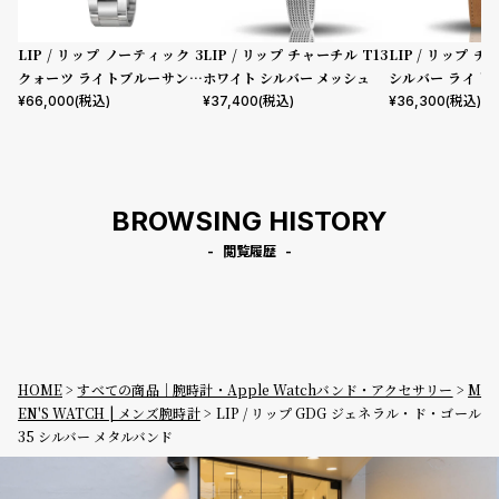
LIP / リップ ノーティック 3
LIP / リップ チャーチル T13
LIP / リップ チ
クォーツ ライトブルーサンレ
ホワイト シルバー メッシュ
シルバー ライト
イ シルバー メタル
ー
¥
66,000
(税込)
¥
37,400
(税込)
¥
36,300
(税込)
BROWSING HISTORY
閲覧履歴
HOME
すべての商品｜腕時計・Apple Watchバンド・アクセサリー
M
EN'S WATCH | メンズ腕時計
LIP / リップ GDG ジェネラル・ド・ゴール
35 シルバー メタルバンド