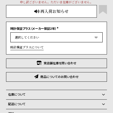
グ
申し訳ございません。ただいま在庫がございません。
ラ
再入荷お知らせ
フ
全
世
時計保証プラス（メーカー保証2年）
て
界
(
必
の
の
須
)
商
腕
時計保証プラスについて
品
時
計
実店舗在庫を問い合わせ
ブ
ラ
商品についてのお問い合わせ
ン
ド
一
在庫について
覧
全国の系列店と在庫を共有しているため、在庫切れの場合がございま
配送について
す。
ラ
メ
ご注文商品のお届け日数は在庫状況により異なり、
在庫切れの場合、キャンセルをさせて頂きます。