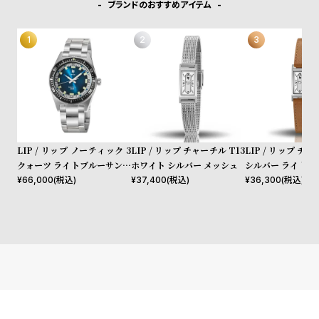
プ
ビ
ブランドのおすすめアイテム
ラ
ス
ス
よ
お
く
問
あ
い
る
合
質
わ
LIP / リップ ノーティック 3
LIP / リップ チャーチル T13
LIP / リップ チャ
問
せ
クォーツ ライトブルーサンレ
ホワイト シルバー メッシュ
シルバー ライトブ
イ シルバー メタル
ー
¥
66,000
(税込)
¥
37,400
(税込)
¥
36,300
(税込)