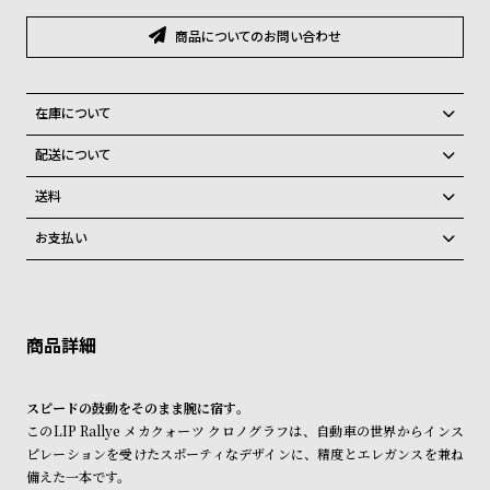
グ
ラ
商品についてのお問い合わせ
フ
全
世
在庫について
て
界
全国の系列店と在庫を共有しているため、在庫切れの場合がございま
配送について
の
の
す。
ご注文商品のお届け日数は在庫状況により異なり、
在庫切れの場合、キャンセルをさせて頂きます。
商
腕
送料
品
時
弊社物流センターからの発送
配送料：550円（全国一律）
お支払い
税込16,500円以上で全国送料無料
系列店舗から取り寄せ後に発送
計
クレジットカード、Amazon Pay、PayPay、コンビニ後払い、代金引
ブ
換、銀行振込
上記のいずれかでの発送となります。
ラ
※限定品・受注販売商品・予約商品はクレジットカード、銀行振込のみ
発送日の確定はご注文確認後となります。場合によってはお届け日時の
ご利用頂けます。
ご希望に沿えない場合もございますので予めご了承くださいませ。
ン
ド
ショッピングガイド
詳しくは下記のページをご覧くださいませ。
スピードの鼓動をそのまま腕に宿す――。
一
※ご予約商品・受注商品は、記載のお届け予定での発送となります。
このLIP Rallye メカクォーツ クロノグラフは、自動車の世界からインス
覧
ピレーションを受けたスポーティなデザインに、精度とエレガンスを兼ね
商品の発送に関しまして
ラ
メ
備えた一本です。