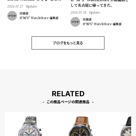
マン"｜Brand Picks #08
して名古屋に帰ってきた。
2026.07.17
Update.
2026.07.01
Update.
投稿者
HºM'S" WatchStore 編集部
投稿者
HºM'S" WatchStore 編集部
ブログをもっと見る
RELATED
この商品ページの関連商品