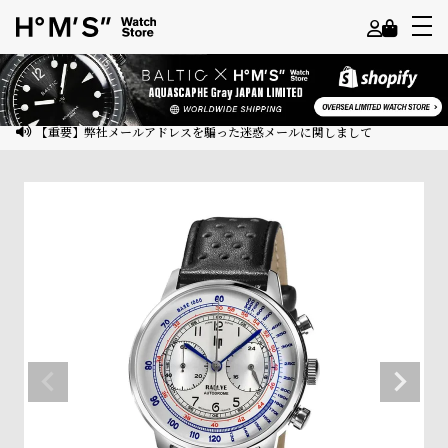
よ
う
こ
【重要】弊社メールアドレスを騙った迷惑メールに関しまして
そ
ゲ
ス
ト
様
ロ
グ
イ
ン
会
員