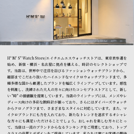
Hº M' S" Watch Store/エイチエムエスウォッチストアは、東京表参道を
始め、新宿・横浜・名古屋に拠点を構える、時計のセレクトショップで
す。当店は、世界中で注目を浴びるファッションウォッチブランドから、
細部までこだわり抜いたハイエンドなマイクロウォッチブランドまで、多
種多様な国から厳選したブランドを幅広くラインアップしています。感性
を刺激し、洗練された大人の方々に向けたコンセプトストアとして、新し
い "時" の価値観を提案しています。当店のラインナップには、メンズやレ
ディース向けの多彩な腕時計が揃っており、さらにはダイバーズウォッチ
からクロノグラフまで、さまざまなスタイルに対応しています。また、マ
イクロブランドにも力を入れており、新たなトレンドを追求するオシャレ
な方々にも満足いただけることでしょう。おしゃれを楽しむ方々にとっ
て、当店は一流のブランドからなるランキングをご用意しており、トップ
クラスの品質とデザインをご提供しています。私たちは常にお客様の期待