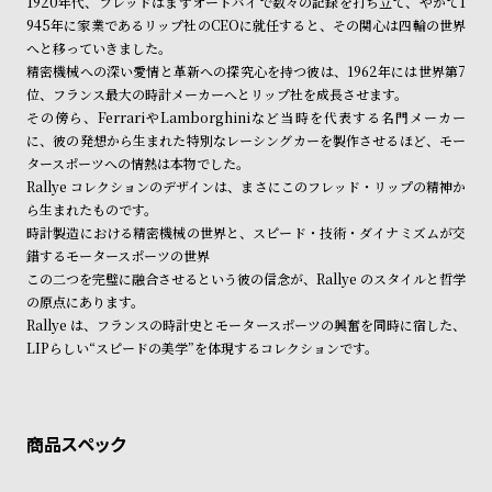
1920年代、フレッドはまずオートバイで数々の記録を打ち立て、やがて1
ル
ル
945年に家業であるリップ社のCEOに就任すると、その関心は四輪の世界
ト
ウ
へと移っていきました。
精密機械への深い愛情と革新への探究心を持つ彼は、1962年には世界第7
ォ
位、フランス最大の時計メーカーへとリップ社を成長させます。
ッ
その傍ら、FerrariやLamborghiniなど当時を代表する名門メーカー
チ
に、彼の発想から生まれた特別なレーシングカーを製作させるほど、モー
タースポーツへの情熱は本物でした。
バ
Rallye コレクションのデザインは、まさにこのフレッド・リップの精神か
ン
ら生まれたものです。
ド
時計製造における精密機械の世界と、スピード・技術・ダイナミズムが交
錯するモータースポーツの世界
そ
限
この二つを完璧に融合させるという彼の信念が、Rallye のスタイルと哲学
の
定
の原点にあります。
他
/
Rallye は、フランスの時計史とモータースポーツの興奮を同時に宿した、
LIPらしい“スピードの美学”を体現するコレクションです。
の
別
商
注
品
モ
デ
ル