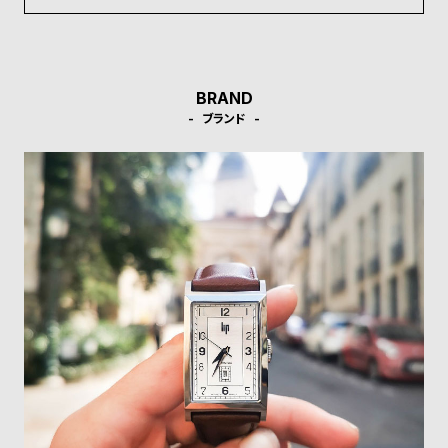
w
o
s
u
t
B
S
BRAND
l
h
ブランド
o
o
g
p
l
i
s
t
#
P
e
o
p