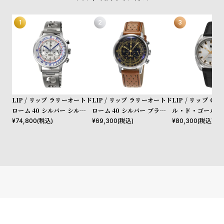
プ
ビ
ラ
ス
ス
よ
お
く
問
あ
い
る
合
質
わ
LIP / リップ ラリーオートド
LIP / リップ ラリーオートド
LIP / リップ G
ローム 40 シルバー シルバー
ローム 40 シルバー ブラック
ル・ド・ゴール 3
問
せ
ホワイト レーシングメタルバ
ブラウンレザー
チック シルバー 
¥
74,800
(税込)
¥
69,300
(税込)
¥
80,300
(税込)
ンド w/ブラックレザーセッ
ザー
ト