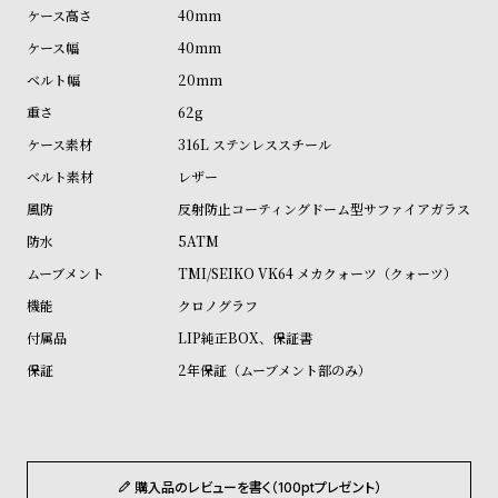
受
雑
40mm
注
誌
40mm
販
掲
20mm
売
載
62g
モ
商
316L ステンレススチール
デ
品
レザー
ル
反射防止コーティングドーム型サファイアガラス
衣
セ
5ATM
装
ー
TMI/SEIKO VK64 メカクォーツ（クォーツ）
貸
ル
クロノグラフ
出
LIP純正BOX、保証書
情
2年保証（ムーブメント部のみ）
報
N
A
e
b
購入品のレビューを書く（100ptプレゼント）