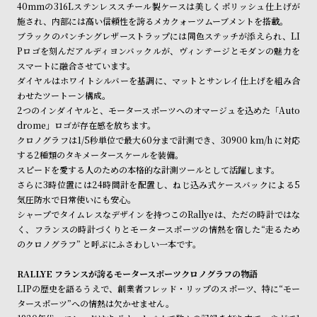
40mmの316Lステンレススチール製ケースは美しくポリッシュ仕上げが
ン
ン
施され、内部には高い信頼性を誇るメカクォーツムーブメントを搭載。
キ
ズ
ブラックのパンチングレザーストラップには同色ステッチが添えられ、LI
ン
腕
Pロゴを刻んだアルディヨンバックルが、ヴィンテージとモダンの魅力を
スマートに融合させています。
グ
時
ダイヤルはホワイトシルバーを基調に、マットとサンレイ仕上げを組み合
計
わせたツートーン構成。
レ
キ
2つのインダイヤルと、モータースポーツへのオマージュを込めた「Auto
drome」ロゴが存在感を放ちます。
デ
ッ
クロノグラフは1/5秒単位で最大60分まで計測でき、30900 km/h に対応
ィ
ズ
する2種類のタキメータースケールを装備。
ー
腕
スピードを愛する人のための本格的な計測ツールとして活躍します。
さらに3時位置には24時間計を配置し、ねじ込み式ケースバックによる5
ス
時
気圧防水で日常使いにも安心。
腕
計
シャープでタイムレスなデザインを持つこのRallyeは、ただの時計ではな
時
く、フランスの時計づくりとモータースポーツの情熱を宿した“走るため
のクロノグラフ” と呼ぶにふさわしい一本です。
計
替
ア
RALLYE フランスが誇るモータースポーツクロノグラフの物語
え
ッ
LIPの歴史を語るうえで、創業者フレッド・リップのスポーツ、特に“モー
タースポーツ”への情熱は欠かせません。
ベ
プ