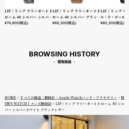
LIP / リップ ラリーオートド
LIP / リップ ラリーオートド
LIP / リップ 
ローム 40 シルバー シルバー
ローム 40 シルバー ブラック
ル・ド・ゴール 3
ホワイト レーシングメタルバ
ブラウンレザー
ック シルバー ブ
¥
74,800
(税込)
¥
69,300
(税込)
¥
80,300
(税込)
ンド w/ブラックレザーセット
BROWSING HISTORY
閲覧履歴
HOME
すべての商品｜腕時計・Apple Watchバンド・アクセサリー
M
EN'S WATCH | メンズ腕時計
LIP / リップ ラリーオートドローム 40 シル
バー シルバーホワイト ブラックレザー