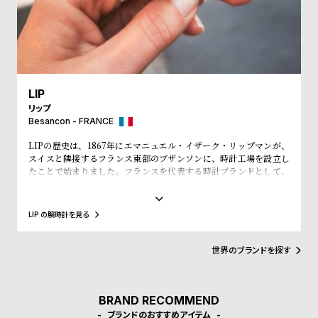
l
e
シ
返
ョ
品
LIP
ッ
に
リップ
ピ
つ
Besancon - FRANCE
ン
い
LIPの歴史は、1867年にエマニュエル・イザーク・リップマンが、
スイスと隣接するフランス東部のブザンソンに、時計工場を設立し
グ
て
たことで始まりました。フランスを代表する時計ブランドとして、
ガ
「大統領の時計」とも呼ばれ、自国のシャルル・ド・ゴール元大統
領、マクロン大統領に愛用され、英国のチャーチル元首相、米国の
イ
アイゼンハウワー元大統領、クリントン元大統領にも贈呈されるな
LIP の腕時計を見る
ド
ど、現在に至るまで多くの著名人にも愛されています。
時
刻
世界のブランドを探す
計
印
保
サ
証
ー
BRAND RECOMMEND
ブランドのおすすめアイテム