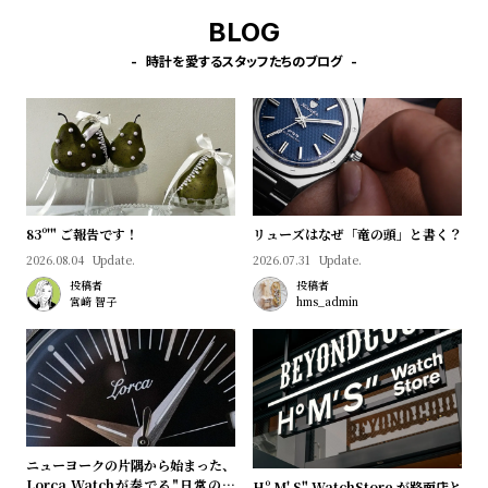
BLOG
時計を愛するスタッフたちのブログ
83º'" ご報告です！
リューズはなぜ「竜の頭」と書く？
2026.08.04
Update.
2026.07.31
Update.
投稿者
投稿者
宮﨑 智子
hms_admin
ニューヨークの片隅から始まった、
Lorca Watchが奏でる"日常のロ
Hº M' S" WatchStore が路面店と