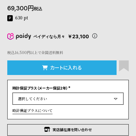
コ
69,300
税込
ー
ニ
630
pt
ッ
シ
ュ
￥23,100
ペイディなら月々
ヴ
ィ
ヴ
税込16,500円以上で全国送料無料
ィ
ア
カートに入れる
ン
ウ
エ
時計保証プラス（メーカー保証2年）
ス
(
ト
必
須
ウ
)
ッ
時計保証プラスについて
ド
ク
ロ
実店舗在庫を問い合わせ
ノ