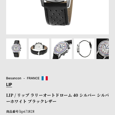
登
録
#Tags
リ
ッ
プ
バ
ル
チ
ッ
ク
ア
Besancon
FRANCE
ッ
LIP
プ
ル
LIP / リップ ラリーオートドローム 40 シルバー シルバ
ウ
ーホワイト ブラックレザー
ォ
ッ
商品番号
lip671828
チ