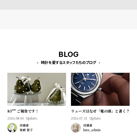
l
e
シ
返
ョ
品
ッ
に
ピ
つ
BLOG
ン
い
時計を愛するスタッフたちのブログ
グ
て
ガ
イ
ド
時
刻
83º'" ご報告です！
リューズはなぜ「竜の頭」と書く？
計
印
2026.08.04
Update.
2026.07.31
Update.
保
サ
投稿者
投稿者
証
ー
宮﨑 智子
hms_admin