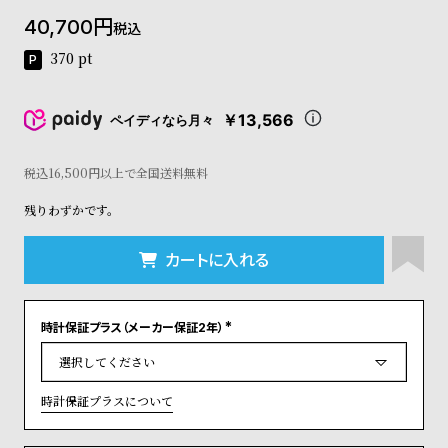
コ
40,700
税込
ー
ニ
370
pt
ッ
シ
ュ
￥13,566
ペイディなら月々
ヴ
ィ
ヴ
税込16,500円以上で全国送料無料
ィ
残りわずかです。
ア
ン
ウ
カートに入れる
エ
ス
ト
時計保証プラス（メーカー保証2年）
ウ
(
ッ
必
須
ド
)
ク
時計保証プラスについて
ロ
ノ