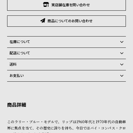
グ
実店舗在庫を問い合わせ
ラ
フ
商品についてのお問い合わせ
全
世
て
界
在庫について
の
の
全国の系列店と在庫を共有しているため、在庫切れの場合がございま
商
腕
配送について
す。
品
時
ご注文商品のお届け日数は在庫状況により異なり、
在庫切れの場合、キャンセルをさせて頂きます。
送料
計
弊社物流センターからの発送
配送料：550円（全国一律）
お支払い
ブ
税込16,500円以上で全国送料無料
系列店舗から取り寄せ後に発送
クレジットカード、Amazon Pay、PayPay、コンビニ後払い、代金引
ラ
換、銀行振込
上記のいずれかでの発送となります。
ン
※限定品・受注販売商品・予約商品はクレジットカード、銀行振込のみ
発送日の確定はご注文確認後となります。場合によってはお届け日時の
ド
ご利用頂けます。
ご希望に沿えない場合もございますので予めご了承くださいませ。
一
ショッピングガイド
詳しくは下記のページをご覧くださいませ。
覧
このラリー・ブルー・モデルで、リップは1960年代と1970年代の自動車
※ご予約商品・受注商品は、記載のお届け予定での発送となります。
ラ
メ
界に焦点を当て、その歴史に誇りを持ち、今日ではバイ・コンパス・クロ