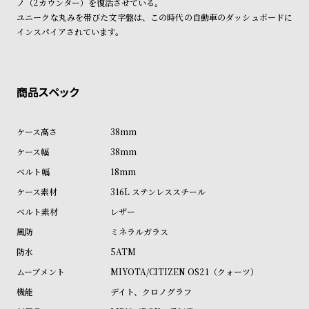
ノ（2カウンター）を復活させている。
商品の発送に関しまして
ン
ン
ユニークな丸みを帯びた文字盤は、この時代の自動車のダッシュボードに
キ
ズ
インスパイアされています。
ン
腕
グ
時
計
レ
キ
デ
ッ
38mm
ィ
ズ
38mm
ー
腕
18mm
ス
時
316L ステンレススチール
腕
計
レザー
時
ミネラルガラス
計
5ATM
替
ア
MIYOTA/CITIZEN OS21（クォーツ）
え
ッ
デイト、クロノグラフ
ベ
プ