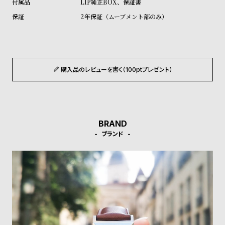
LIP純正BOX、保証書
ル
ル
2年保証（ムーブメント部のみ）
ト
ウ
ォ
ッ
チ
購入品のレビューを書く（100ptプレゼント）
バ
ン
ド
そ
限
BRAND
の
定
ブランド
他
/
の
別
商
注
品
モ
デ
ル