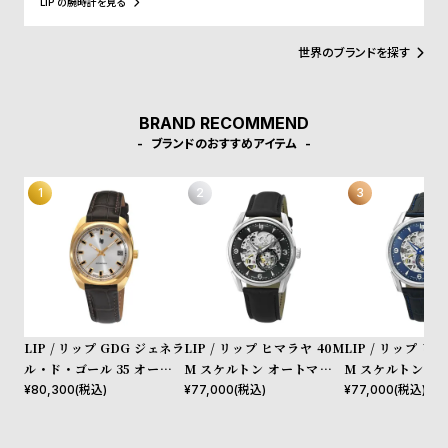
LIP の腕時計を見る
w
o
ど、現在に至るまで多くの著名人にも愛されています。
s
u
世界のブランドを探す
t
B
S
l
h
BRAND RECOMMEND
ブランドのおすすめアイテム
o
o
g
p
l
i
s
t
#
P
LIP / リップ GDG ジェネラ
LIP / リップ ヒマラヤ 40M
LIP / リップ ヒ
ル・ド・ゴール 35 オートマ
M スケルトン オートマチッ
M スケルトン オ
e
チック ゴールド ブラウンレ
ク ブラック
ク ブルー
¥
80,300
(税込)
¥
77,000
(税込)
¥
77,000
(税込)
o
ザー
p