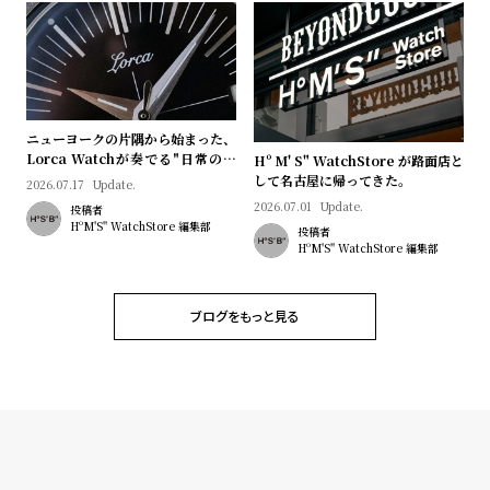
プ
ビ
ラ
ス
ス
よ
お
く
問
ニューヨークの片隅から始まった、
あ
い
Lorca Watchが奏でる"日常のロ
Hº M' S" WatchStore が路面店と
マン"｜Brand Picks #08
して名古屋に帰ってきた。
る
合
2026.07.17
Update.
2026.07.01
Update.
投稿者
質
わ
HºM'S" WatchStore 編集部
投稿者
問
せ
HºM'S" WatchStore 編集部
ブログをもっと見る