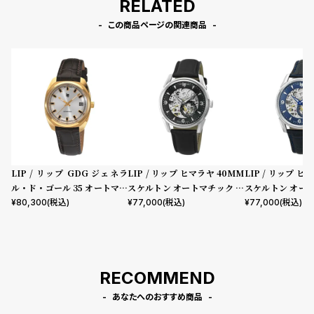
RELATED
この商品ページの関連商品
LIP / リップ GDG ジェネラ
LIP / リップ ヒマラヤ 40MM
LIP / リップ ヒ
ル・ド・ゴール 35 オートマチ
スケルトン オートマチック ブ
スケルトン オー
ック ゴールド ブラウンレザー
ラック
ルー
¥
80,300
(税込)
¥
77,000
(税込)
¥
77,000
(税込)
RECOMMEND
あなたへのおすすめ商品