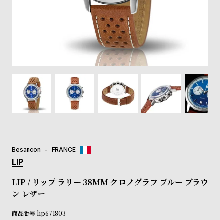
登
録
#Tags
リ
ッ
プ
バ
ル
チ
ッ
ク
ア
Besancon
FRANCE
ッ
LIP
プ
ル
LIP / リップ ラリー 38MM クロノグラフ ブルー ブラウ
ウ
ン レザー
ォ
ッ
商品番号
lip671803
チ