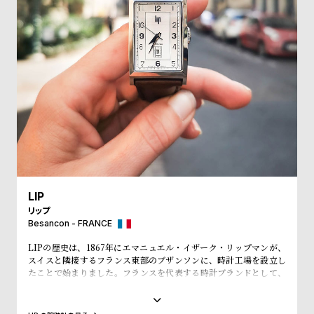
受
雑
注
誌
販
掲
売
載
モ
商
デ
品
ル
衣
セ
装
ー
貸
ル
LIP
出
リップ
情
Besancon - FRANCE
報
LIPの歴史は、1867年にエマニュエル・イザーク・リップマンが、
スイスと隣接するフランス東部のブザンソンに、時計工場を設立し
たことで始まりました。フランスを代表する時計ブランドとして、
N
A
「大統領の時計」とも呼ばれ、自国のシャルル・ド・ゴール元大統
領、マクロン大統領に愛用され、英国のチャーチル元首相、米国の
e
b
アイゼンハウワー元大統領、クリントン元大統領にも贈呈されるな