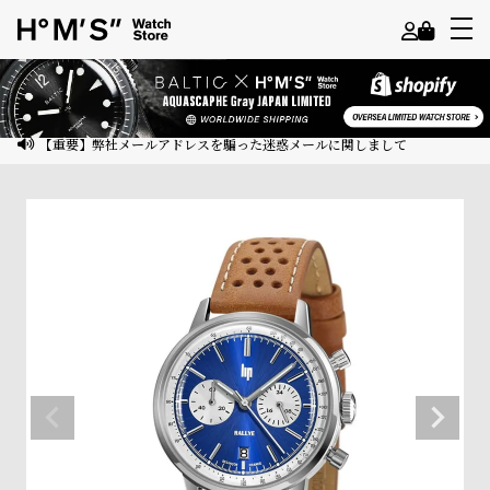
よ
う
こ
【重要】弊社メールアドレスを騙った迷惑メールに関しまして
そ
ゲ
ス
ト
様
ロ
グ
イ
ン
会
員