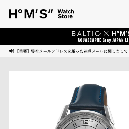
ベ
プ
ル
ル
ト
ウ
ォ
ッ
【重要】弊社メールアドレスを騙った迷惑メールに関しまして
チ
バ
ン
ド
そ
限
の
定
他
/