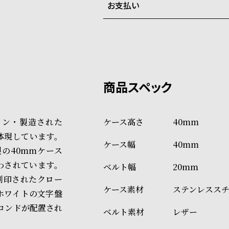
お支払い
弊社物流センターからの発送
配送料：550円（全国一律）
系列店舗から取り寄せ後に発
税込16,500円以上で全国送料無
クレジットカード、Amazon P
上記のいずれかでの発送となり
※限定品・受注販売商品・予約
発送日の確定はご注文確認後と
ショッピングガイド
場合もございますので予めご了
詳しくは下記のページをご覧く
イン・製造された
40mm
※ご予約商品・受注商品は、記
体現しています。
40mm
商品の発送に関しまして
の40mmケース
わされています。
20mm
刻印されたクロー
ステンレススチー
ホワイトの文字盤
コンドが配置され
レザー