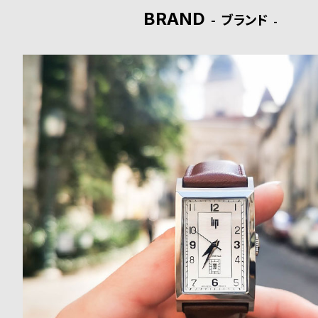
BRAND
ブランド
ド
時
刻
計
印
保
サ
証
ー
プ
ビ
ラ
ス
ス
よ
お
く
問
あ
い