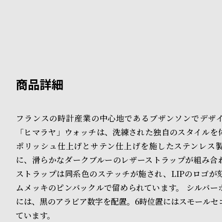
B
S
l
h
o
o
g
p
l
i
フランスの時計産業の中心地であるブザンソンでデザ
s
「ヒマラヤ」ウォッチは、洗練された独自のスタイルを
ポリッシュ仕上げとサテン仕上げを施したステンレス製
t
に、滑らかなダークブルーのレザーストラップが組み合
#
ストラップは同系色のステッチが施され、LIPのロゴが
P
ムメッキのピンバックルで留められています。 シルバー
には、黒のアラビア数字を配置。6時位置にはスモールセ
e
ています。