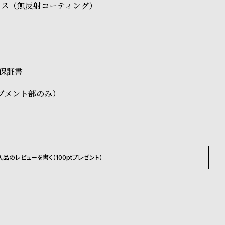
ラス（無反射コーティング）
、保証書
ブメント部のみ）
入品のレビューを書く（100ptプレゼント）