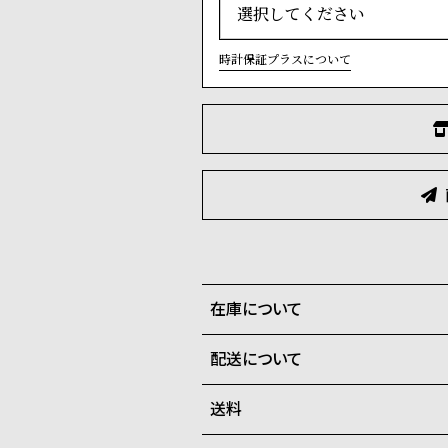
時計保証プラスについて
在庫について
配送について
全国の系列店と在庫を共有して
在庫切れの場合、キャンセルを
送料
ご注文商品のお届け日数は在庫