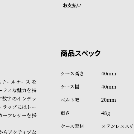
お支払い
弊社物流センターからの発送
配送料：550円（全国一律）
系列店舗から取り寄せ後に発
税込16,500円以上で全国送料無
クレジットカード、Amazon P
上記のいずれかでの発送となり
※限定品・受注販売商品・予約
発送日の確定はご注文確認後と
ショッピングガイド
場合もございますので予めご了
詳しくは下記のページをご覧く
40mm
※ご予約商品・受注商品は、記
スチールケース を
40mm
商品の発送に関しまして
ポーティな魅力を持
ア数字のインデッ
20mm
トラップにはトー
48g
カーフレザーを採
ステンレスス
からアクティブな