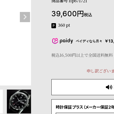
商品番号
lip671721
39,600
税込
360
pt
￥13
ペイディなら月々
税込16,500円以上で全国送料無料
申し訳ござい
時計保証プラス（メーカー保証2年