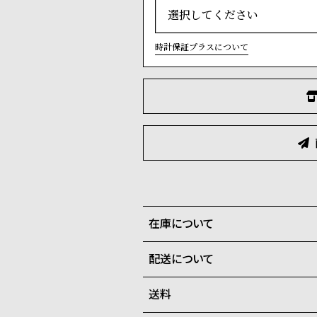
時計保証プラスについて
在庫について
配送について
全国の系列店と在庫を共有して
在庫切れの場合、キャンセルを
送料
ご注文商品のお届け日数は在庫