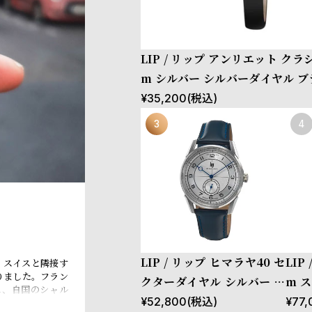
LIP / リップ アンリエット クラ
m シルバー シルバーダイヤル 
ーストラップ
¥
35,200
(税込)
LIP / リップ ヒマラヤ40 セ
LIP
、スイスと隣接す
りました。フラン
クターダイヤル シルバー ブ
m 
れ、自国のシャル
ルーレザー
ク 
¥
52,800
(税込)
¥
77,
ャーチル元首相、