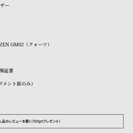
レザー
ス
TIZEN GM02（クォーツ）
、保証書
ブメント部のみ）
入品のレビューを書く（100ptプレゼント）