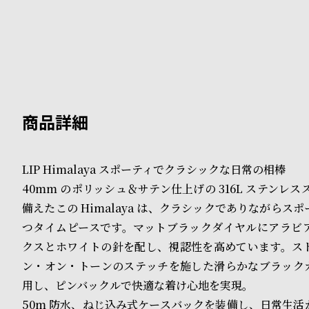
B
S
l
h
o
o
g
p
l
i
LIP Himalaya スポーティでクラシックな日常の相棒
s
40mm のポリッシュ＆サテン仕上げの 316L ステンレス
t
備えたこの Himalaya は、クラシックでありながらス
つタイムピースです。マットブラックダイヤルにアラビ
#
クスとホワイトの針を配し、視認性を高めています。ス
P
ン・オン・トーンのステッチを施した滑らかなブラック
e
用し、ピンバックルで快適な着け心地を実現。
50m 防水、ねじ込み式ケースバックを装備し、日常生活