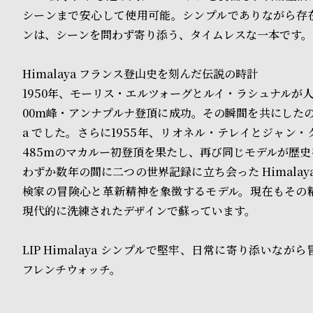
o
シーンまで安心して使用可能。シンプルでありながら存
p
ンは、シーンを問わず寄り添う、タイムレスな一本です。
l
Himalaya フランス登山史を刻んだ伝説の時計
e
1950年、モーリス・エルツォーグとルイ・ラシュナルが人
00m峰・アンナプルナ登頂に成功。その瞬間を共にしたのが L
シ
返
a でした。さらに1955年、リオネル・テレイとジャン・
ョ
品
485mのマカルー初登頂を果たし、再び同じモデルが歴史
わずか数年の間に二つの世界記録に立ち会った Himalay
ッ
に
検家の冒険心と革新精神を象徴するモデル。現在もその
ピ
つ
現代的に洗練されたデザインで蘇っています。
ン
い
LIP Himalaya シンプルで堅牢、日常に寄り添いなが
グ
て
フレンチウォッチ。
ガ
イ