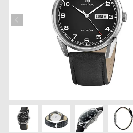
の
別
商
注
品
モ
デ
ル
受
雑
注
誌
販
掲
売
載
モ
商
デ
品
ル