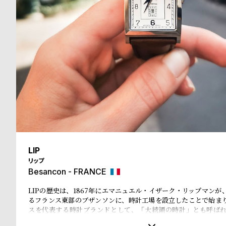
る
合
質
わ
問
せ
LIP
リップ
Besancon - FRANCE
LIPの歴史は、1867年にエマニュエル・イザーク・リップマンが
るフランス東部のブザンソンに、時計工場を設立したことで始ま
スを代表する時計ブランドとして、「大統領の時計」とも呼ば
ル・ド・ゴール元大統領、マクロン大統領に愛用され、英国のチ