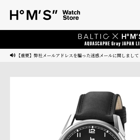
ベ
プ
ル
ル
ト
ウ
ォ
ッ
【重要】弊社メールアドレスを騙った迷惑メールに関しまして
チ
バ
ン
ド
そ
限
の
定
他
/