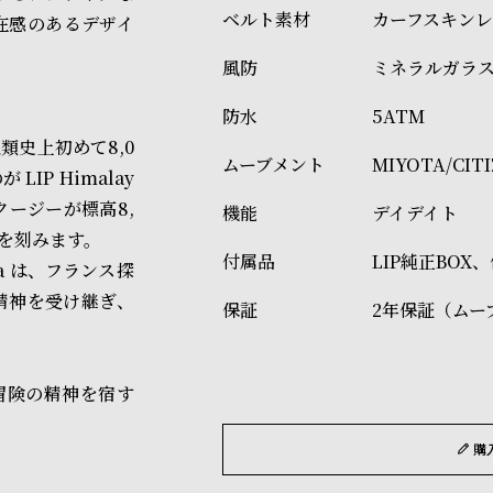
カーフスキン
在感のあるデザイ
ミネラルガラ
5ATM
類史上初めて8,0
MIYOTA/CI
IP Himalay
クージーが標高8,
デイデイト
を刻みます。
LIP純正BOX
a は、フランス探
精神を受け継ぎ、
2年保証（ムー
ら冒険の精神を宿す
購