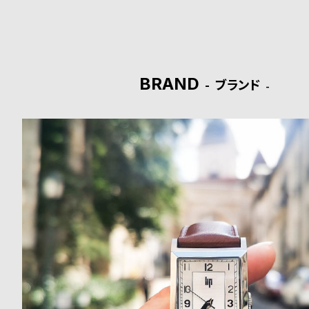
ド
時
刻
計
印
BRAND
ブランド
保
サ
証
ー
プ
ビ
ラ
ス
ス
よ
お
く
問
あ
い