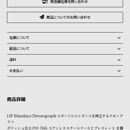
グ
実店舗在庫を問い合わせ
ラ
フ
商品についてのお問い合わせ
全
世
て
界
在庫について
の
の
全国の系列店と在庫を共有しているため、在庫切れの場合がございま
配送について
商
腕
す。
ご注文商品のお届け日数は在庫状況により異なり、
在庫切れの場合、キャンセルをさせて頂きます。
品
時
送料
計
弊社物流センターからの発送
配送料：550円（全国一律）
お支払い
税込16,500円以上で全国送料無料
系列店舗から取り寄せ後に発送
ブ
クレジットカード、Amazon Pay、PayPay、コンビニ後払い、代金引
ラ
換、銀行振込
上記のいずれかでの発送となります。
※限定品・受注販売商品・予約商品はクレジットカード、銀行振込のみ
ン
発送日の確定はご注文確認後となります。場合によってはお届け日時の
ご利用頂けます。
ご希望に沿えない場合もございますので予めご了承くださいませ。
ド
一
ショッピングガイド
詳しくは下記のページをご覧くださいませ。
LIP Himalaya Chronograph スポーツとエレガンスを両立するクロノグ
覧
※ご予約商品・受注商品は、記載のお届け予定での発送となります。
ラフ
ラ
メ
ポリッシュ仕上げの 316L ステンレススチールケースとブレスレット を備
商品の発送に関しまして