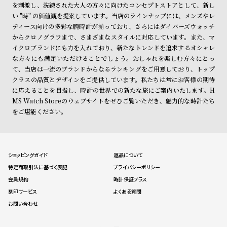
を刺激し、洗練された大人の方々に向けたコンセプトストアとして、新し
い "時" の価値観を提案しています。当店のラインナップには、メンズやレ
ディース向けの多彩な腕時計が揃っており、さらにはダイバーズウォッチ
からクロノグラフまで、さまざまなスタイルに対応しています。また、マ
イクロブランドにも力を入れており、新たなトレンドを追求するオシャレ
な方々にも満足いただけることでしょう。おしゃれを楽しむ方々にとっ
て、当店は一流のブランドからなるランキングをご用意しており、トップ
クラスの品質とデザインをご提供しています。私たちは常にお客様の期待
に応えることを目指し、時計の世界での新たな旅にご案内いたします。H
MS Watch Storeのウェブサイトをぜひご覧いただき、魅力的な時計たち
をご堪能ください。
ショッピングガイド
返品について
特定商取引法に基づく表記
プライバシーポリシー
会員規約
時計保証プラス
刻印サービス
よくある質問
お問い合わせ