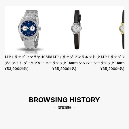
LIP / リップ ヒマラヤ 40MM
LIP / リップ アンリエット ク
LIP / リップ 
デイデイト ダークブルー ステ
ラシック 18mm シルバー シル
ラシック 18mm 
ンレススチール
バーダイヤル ブラックレザー
バーダイヤル ブ
¥
53,900
(税込)
¥
35,200
(税込)
¥
35,200
(税込)
ストラップ
ストラップ
BROWSING HISTORY
閲覧履歴