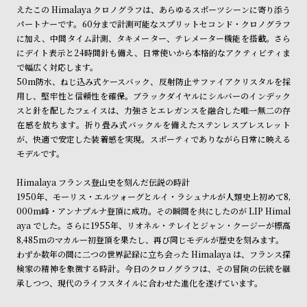
ン
ン
えたこの Himalaya クロノグラフは、あらゆるスポーツシーンに寄り添う
パートナーです。60分まで計測可能なスプリットセコンド・クロノグラフ
キ
ズ
に加え、中間タイム計測、タキメーター、テレメーター機能を搭載。さら
ン
腕
にデイト表示と24時間針も備え、日常使いから本格的なアクティビティま
グ
時
で幅広く対応します。
50m防水、ねじ込み式ケースバック、反射防止サファイアクリスタルを採
計
用し、堅牢性と信頼性を確保。ブラックダイヤルにシルバーのインデック
レ
キ
スと針を配したフェイスは、力強さとエレガンスを融合した唯一無二の存
デ
ッ
在感を放ちます。折り畳み式バックルを備えたステンレスブレスレット
が、快適で安定した装着感を実現。スポーティでありながら日常に映える
ィ
ズ
モデルです。
ー
腕
ス
時
Himalaya フランス登山史を刻んだ伝説の時計
1950年、モーリス・エルツォーグとルイ・ラシュナルが人類史上初めて8,
腕
計
000m峰・アンナプルナ登頂に成功。その瞬間を共にしたのが LIP Himal
時
aya でした。さらに1955年、リオネル・テレイとジャン・クージーが標高
計
8,485mのマカルー初登頂を果たし、再び同じモデルが歴史を刻みます。
わずか数年の間に二つの世界記録に立ち会った Himalaya は、フランス探
替
ア
検家の精神を象徴する時計。今日のクロノグラフは、その冒険の伝統を継
え
ッ
承しつつ、現代のライフスタイルに合わせた進化を遂げています。
ベ
プ