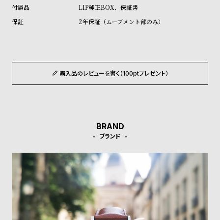
受
雑
LIP純正BOX、保証書
注
誌
2年保証（ムーブメント部のみ）
販
掲
売
載
モ
商
デ
品
購入品のレビューを書く（100ptプレゼント）
ル
衣
セ
装
ー
BRAND
貸
ル
ブランド
出
情
報
N
A
e
b