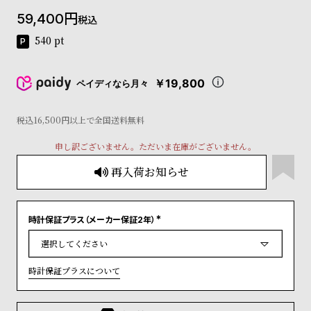
コ
59,400
税込
ー
ニ
540
pt
ッ
シ
ュ
￥19,800
ペイディなら月々
ヴ
ィ
ヴ
税込16,500円以上で全国送料無料
ィ
申し訳ございません。ただいま在庫がございません。
ア
ン
再入荷お知らせ
ウ
エ
ス
ト
時計保証プラス（メーカー保証2年）
(
ウ
必
ッ
須
)
ド
時計保証プラスについて
ク
ロ
ノ