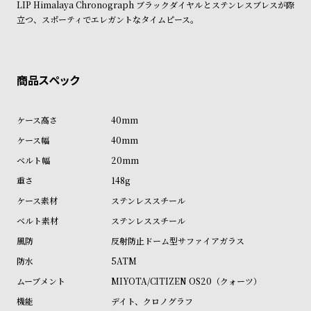
LIP Himalaya Chronograph ブラックダイヤルとステンレスブレスが際
ル
ル
立つ、スポーティでエレガントなタイムピース。
ト
ウ
ォ
ッ
チ
バ
40mm
ン
40mm
ド
20mm
そ
限
148g
の
定
ステンレススチール
他
/
の
別
ステンレススチール
商
注
反射防止ドーム型サファイアガラス
品
モ
5ATM
デ
MIYOTA/CITIZEN OS20（クォーツ）
ル
デイト、クロノグラフ