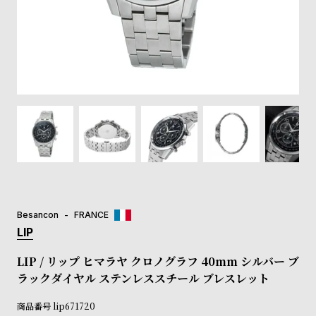
登
録
#Tags
リ
ッ
プ
バ
ル
チ
ッ
ク
ア
Besancon
FRANCE
ッ
LIP
プ
ル
LIP / リップ ヒマラヤ クロノグラフ 40mm シルバー ブ
ウ
ラックダイヤル ステンレススチール ブレスレット
ォ
ッ
商品番号
lip671720
チ