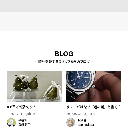
プ
ビ
ラ
ス
ス
よ
お
く
問
あ
い
る
合
BLOG
質
わ
時計を愛するスタッフたちのブログ
問
せ
83º'" ご報告です！
リューズはなぜ「竜の頭」と書く？
2026.08.04
Update.
2026.07.31
Update.
投稿者
投稿者
宮﨑 智子
hms_admin