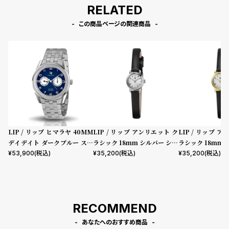
RELATED
この商品ページの関連商品
LIP / リップ ヒマラヤ 40MM
LIP / リップ アンリエット ク
LIP / リップ 
デイデイト ダークブルー ステ
ラシック 18mm シルバー シル
ラシック 18mm 
ンレススチール
バーダイヤル ブラックレザー
バーダイヤル ブ
¥
53,900
(税込)
¥
35,200
(税込)
¥
35,200
(税込)
ストラップ
ストラップ
RECOMMEND
あなたへのおすすめ商品