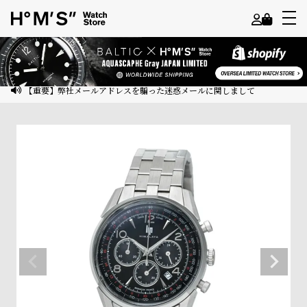
よ
う
こ
【重要】弊社メールアドレスを騙った迷惑メールに関しまして
そ
ゲ
ス
ト
様
ロ
グ
イ
ン
会
員