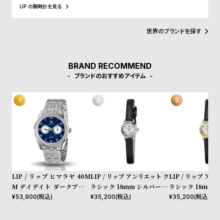
l
アイゼンハウワー元大統領、クリントン元大統領にも贈呈されるな
LIP の腕時計を見る
ど、現在に至るまで多くの著名人にも愛されています。
e
世界のブランドを探す
シ
返
ョ
品
BRAND RECOMMEND
ッ
に
ブランドのおすすめアイテム
ピ
つ
ン
い
グ
て
ガ
イ
ド
時
刻
LIP / リップ ヒマラヤ 40M
LIP / リップ アンリエット ク
LIP / リップ ア
計
印
M デイデイト ダークブルー
ラシック 18mm シルバー シ
ラシック 18mm 
保
サ
ステンレススチール
ルバーダイヤル ブラックレザ
ルバーダイヤル ブ
¥
53,900
(税込)
¥
35,200
(税込)
¥
35,200
(税込)
証
ー
ーストラップ
ーストラップ