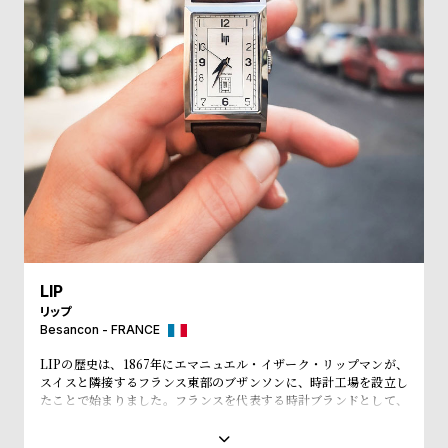
w
o
s
u
t
B
S
l
h
o
o
g
p
l
i
s
t
LIP
リップ
#
Besancon - FRANCE
P
LIPの歴史は、1867年にエマニュエル・イザーク・リップマンが、
e
スイスと隣接するフランス東部のブザンソンに、時計工場を設立し
o
たことで始まりました。フランスを代表する時計ブランドとして、
「大統領の時計」とも呼ばれ、自国のシャルル・ド・ゴール元大統
p
領、マクロン大統領に愛用され、英国のチャーチル元首相、米国の