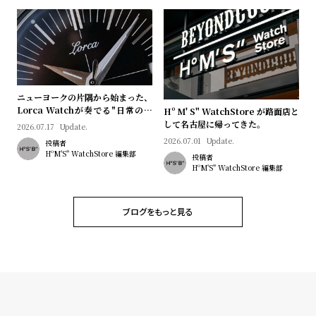
ニューヨークの片隅から始まった、
Lorca Watchが奏でる"日常のロ
Hº M' S" WatchStore が路面店と
マン"｜Brand Picks #08
して名古屋に帰ってきた。
2026.07.17
Update.
2026.07.01
Update.
投稿者
HºM'S" WatchStore 編集部
投稿者
HºM'S" WatchStore 編集部
ブログをもっと見る