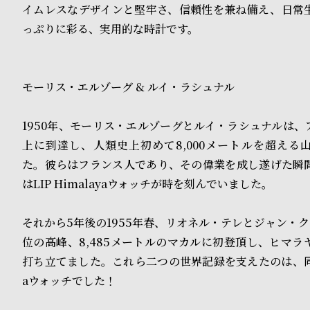
o
イムレスなデザインと堅牢さ、信頼性を兼ね備え、日常
p
っぷりに彩る、実用的な時計です。
l
e
モーリス・エルゾーグ & ルイ・ラシュナル
シ
返
1950年、モーリス・エルゾーグとルイ・ラシュナルは、
上に到達し、人類史上初めて8,000メートルを超える
ョ
品
た。彼らはフランス人であり、その偉業を成し遂げた瞬
ッ
に
はLIP Himalayaウォッチが時を刻んでいました。
ピ
つ
それから5年後の1955年春、リオネル・テレとジャン・
ン
い
位の高峰、8,485メートルのマカルに初登頂し、ヒマラ
グ
て
打ち立てました。これら二つの世界記録を支えたのは、同じLI
aウォッチでした！
ガ
イ