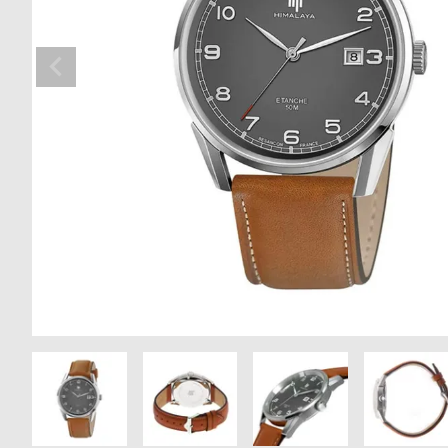
の
別
商
注
品
モ
デ
ル
受
雑
注
誌
販
掲
売
載
モ
商
デ
品
ル