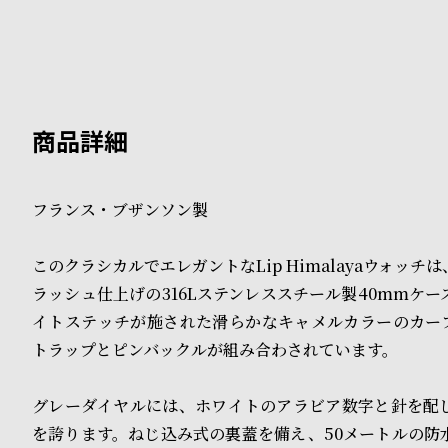
B
S
l
h
o
o
g
p
l
フランス・ブザンソン製
i
s
このクラシカルでエレガントなLip Himalayaウォッチ
ラッシュ仕上げの316Lステンレススチール製40mmケ
t
イトステッチが施された滑らかなキャメルカラーのカー
#
トラップとピンバックルが組み合わされています。
P
グレーダイヤルには、ホワイトのアラビア数字と針を配
e
を誇ります。ねじ込み式の裏蓋を備え、50メートルの防