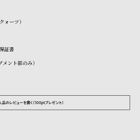
5（クォーツ）
、保証書
ブメント部のみ）
入品のレビューを書く（100ptプレゼント）