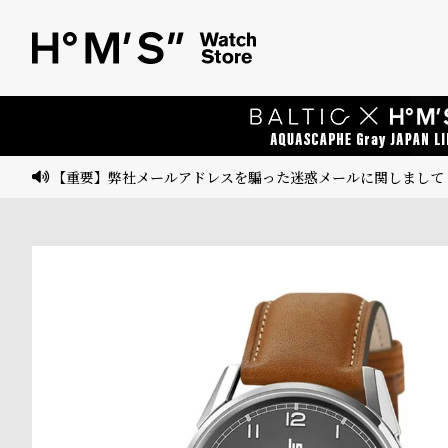
ベ
プ
ル
ル
ト
ウ
ォ
ッ
【重要】弊社メールアドレスを騙った迷惑メールに関しまして
チ
バ
ン
ド
そ
限
の
定
他
/