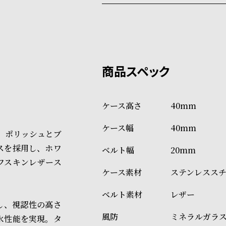
配送料：550円（全国一律）
系列店舗から取り寄せ後に発
税込16,500円以上で全国送料無
クレジットカード、Amazon P
上記のいずれかでの発送となり
※限定品・受注販売商品・予約
発送日の確定はご注文確認後と
ショッピングガイド
場合もございますので予めご了
詳しくは下記のページをご覧く
40mm
※ご予約商品・受注商品は、記
40mm
商品の発送に関しまして
は、ポリッシュとブ
ースを採用し、ホワ
20mm
フスキンレザース
ステンレスス
レザー
し、視認性の高さ
ミネラルガラ
水性能を実現。タ