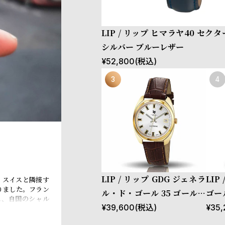
LIP / リップ ヒマラヤ40 セク
シルバー ブルーレザー
¥
52,800
(税込)
LIP / リップ GDG ジェネラ
LI
、スイスと隣接す
りました。フラン
ル・ド・ゴール 35 ゴールド
ゴー
れ、自国のシャル
ブラウンレザー
ザー
¥
39,600
(税込)
¥
35,
ャーチル元首相、
されるなど、現在