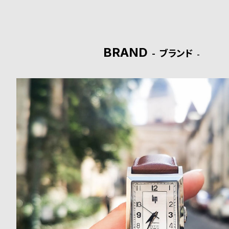
ド
時
刻
BRAND
ブランド
計
印
保
サ
証
ー
プ
ビ
ラ
ス
ス
よ
お
く
問
あ
い