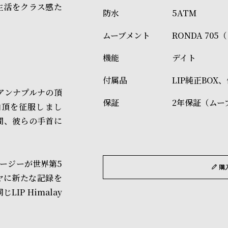
生活をクラス感た
5ATM
RONDA 70
デイト
LIP純正BOX
アンナプルナの頂
2年保証（ムー
山頂を征服しまし
間、彼らの手首に
クージーが世界第5
購
ヤに新たな記録を
P Himalay