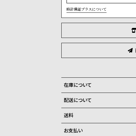
時計保証プラスについて
在庫について
配送について
全国の系列店と在庫を共有して
在庫切れの場合、キャンセルを
送料
ご注文商品のお届け日数は在庫
お支払い
弊社物流センターからの発送