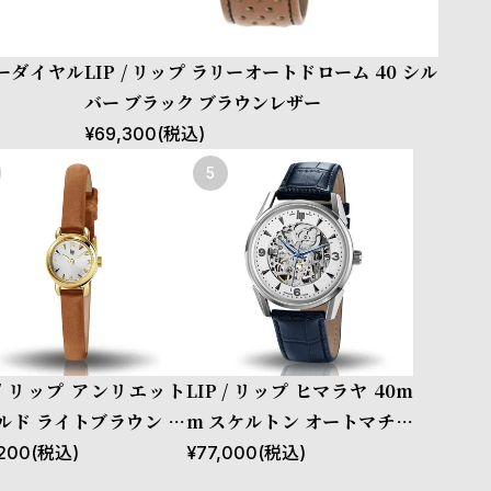
ターダイヤル
LIP / リップ ラリーオートドローム 40 シル
バー ブラック ブラウンレザー
¥
69,300
(税込)
P / リップ アンリエット
LIP / リップ ヒマラヤ 40m
ルド ライトブラウン レ
m スケルトン オートマチッ
ク シルバー ダークブルー レ
200
(税込)
¥
77,000
(税込)
ザー