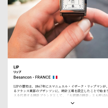
る
合
質
わ
問
せ
LIP
リップ
Besancon - FRANCE
LIPの歴史は、1867年にエマニュエル・イザーク・リップマンが
るフランス東部のブザンソンに、時計工場を設立したことで始ま
スを代表する時計ブランドとして、「大統領の時計」とも呼ば
ル・ド・ゴール元大統領、マクロン大統領に愛用され、英国のチ
米国のアイゼンハウワー元大統領、クリントン元大統領にも贈呈