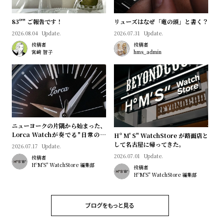
プ
ビ
ラ
ス
83º'" ご報告です！
リューズはなぜ「竜の頭」と書く？
ス
2026.08.04
Update.
2026.07.31
Update.
よ
お
投稿者
投稿者
宮﨑 智子
hms_admin
く
問
あ
い
る
合
質
わ
問
せ
ニューヨークの片隅から始まった、
Lorca Watchが奏でる"日常のロ
Hº M' S" WatchStore が路面店と
マン"｜Brand Picks #08
して名古屋に帰ってきた。
2026.07.17
Update.
2026.07.01
Update.
投稿者
HºM'S" WatchStore 編集部
投稿者
HºM'S" WatchStore 編集部
ブログをもっと見る