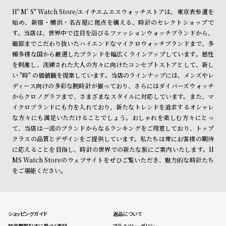
Hº M' S" Watch Store/エイチエムエスウォッチストアは、東京表参道を
始め、新宿・横浜・名古屋に拠点を構える、時計のセレクトショップで
す。当店は、世界中で注目を浴びるファッションウォッチブランドから、
細部までこだわり抜いたハイエンドなマイクロウォッチブランドまで、多
種多様な国から厳選したブランドを幅広くラインアップしています。感性
を刺激し、洗練された大人の方々に向けたコンセプトストアとして、新し
い "時" の価値観を提案しています。当店のラインナップには、メンズやレ
ディース向けの多彩な腕時計が揃っており、さらにはダイバーズウォッチ
からクロノグラフまで、さまざまなスタイルに対応しています。また、マ
イクロブランドにも力を入れており、新たなトレンドを追求するオシャレ
な方々にも満足いただけることでしょう。おしゃれを楽しむ方々にとっ
て、当店は一流のブランドからなるランキングをご用意しており、トップ
クラスの品質とデザインをご提供しています。私たちは常にお客様の期待
に応えることを目指し、時計の世界での新たな旅にご案内いたします。H
MS Watch Storeのウェブサイトをぜひご覧いただき、魅力的な時計たち
をご堪能ください。
ショッピングガイド
返品について