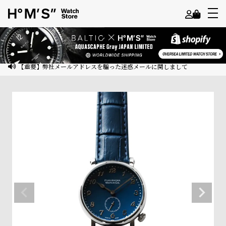
よ
う
こ
【重要】弊社メールアドレスを騙った迷惑メールに関しまして
そ
ゲ
ス
ト
様
ロ
グ
イ
ン
会
員