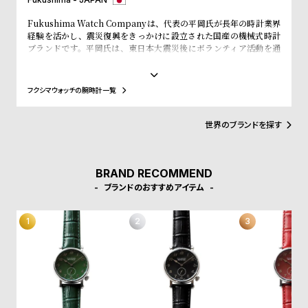
w
o
s
u
Fukushima Watch Companyは、代表の平岡氏が長年の時計業界
経験を活かし、震災復興をきっかけに設立された国産の機械式時計
t
ブランドです。平岡氏は、東日本大震災後にボランティア活動を通
じて福島の魅力に惹かれ、福島県南相馬市に移住しました。ここを
B
S
「日本のジュネーブ」として時計産業を盛り上げ、世界に福島の魅
l
h
力を発信することを目指しています。
フクシマウォッチの腕時計一覧
2019年のバーゼルワールドに出展し、海外メディアからも注目を集
o
o
め、特にアメリカの「HODINKEE」から評価を得ました。同社の
g
p
代表作「mirco TYPE-02」は「メイドインジャパン」としての価
世界のブランドを探す
値を体現しており、福島から新たな時計文化を創出する姿勢を表し
l
ています。福島の未来を支えるための時計ブランドとして、その成
i
長を目指しています。
BRAND RECOMMEND
s
ブランドのおすすめアイテム
t
#
P
e
o
p