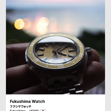
受
雑
注
誌
販
掲
売
載
モ
商
デ
品
ル
衣
セ
装
ー
貸
ル
出
情
報
N
A
Fukushima Watch
e
b
フクシマウォッチ
Fukushima - JAPAN