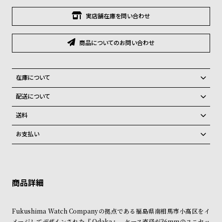
グ
ラ
実店舗在庫を問い合わせ
フ
商品についてのお問い合わせ
全
世
て
界
の
の
在庫について
商
腕
全国の系列店と在庫を共有しているため、在庫切れの場合がございま
配送について
品
時
す。
ご注文商品のお届け日数は在庫状況により異なり、
在庫切れの場合、キャンセルをさせて頂きます。
計
送料
ブ
弊社物流センターからの発送
配送料：550円（全国一律）
お支払い
税込16,500円以上で全国送料無料
系列店舗から取り寄せ後に発送
ラ
クレジットカード、Amazon Pay、PayPay、コンビニ後払い、代金引
ン
換、銀行振込
上記のいずれかでの発送となります。
※限定品・受注販売商品・予約商品はクレジットカード、銀行振込のみ
ド
発送日の確定はご注文確認後となります。場合によってはお届け日時の
ご利用頂けます。
ご希望に沿えない場合もございますので予めご了承くださいませ。
一
ショッピングガイド
覧
詳しくは下記のページをご覧くださいませ。
Fukushima Watch Companyの拠点である福島県南相馬市小高区をイ
ラ
メ
※ご予約商品・受注商品は、記載のお届け予定での発送となります。
メージしてデザインされた『 Odaka』。ケース直径が36mmのユニセッ