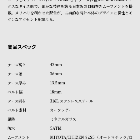
ン
ン
クスなサイズ感で、確かな技術を誇る日本製の自動巻きムーブメントを搭
商品の発送に関しまして
キ
ズ
載。メリハリを利かせた配色が、古典的な時計本体のデザインに個性とモ
ダンなアクセントを加える。
ン
腕
グ
時
計
レ
キ
デ
ッ
ィ
ズ
43mm
ー
腕
36mm
ス
時
13.5mm
腕
計
18mm
時
316L ステンレススチール
計
カーフレザー
替
ア
ミネラルガラス
え
ッ
5ATM
ベ
プ
MIYOTA/CITIZEN 82S5（オートマチック/自