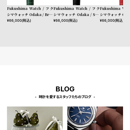
l
Fukushima Watch / フク
Fukushima Watch / フク
Fukushima Wat
e
シマウォッチ Odaka / Broc
シマウォッチ Odaka / Sea
シマウォッチ Odaka 
coli green
weed black
pepper red
¥
66,000
(税込)
¥
66,000
(税込)
¥
66,000
(税込)
シ
返
ョ
品
ッ
に
ピ
つ
ン
い
グ
て
ガ
イ
BLOG
ド
時計を愛するスタッフたちのブログ
時
刻
計
印
保
サ
証
ー