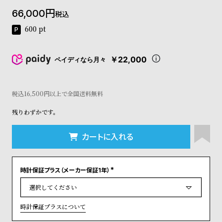
コ
66,000
税込
ー
ニ
600
pt
ッ
シ
ュ
￥22,000
ペイディなら月々
ヴ
ィ
ヴ
税込16,500円以上で全国送料無料
ィ
ア
残りわずかです。
ン
ウ
エ
カートに入れる
ス
ト
ウ
時計保証プラス（メーカー保証1年）
ッ
(
必
ド
須
)
ク
ロ
時計保証プラスについて
ノ