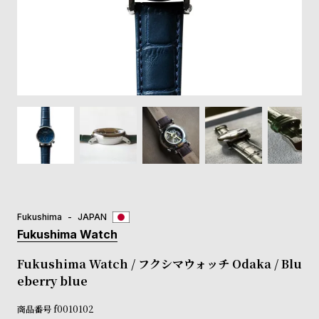
登
録
#Tags
リ
ッ
プ
バ
ル
チ
ッ
ク
ア
Fukushima
JAPAN
ッ
Fukushima Watch
プ
ル
Fukushima Watch / フクシマウォッチ Odaka / Blu
ウ
eberry blue
ォ
ッ
商品番号
f0010102
チ