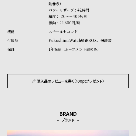
ル
ル
動巻き）
パワーリザーブ：42時間
ト
ウ
精度：-20～＋40 秒/日
ォ
振動：21,600回/時
ッ
スモールセコンド
チ
FukushimaWatch純正BOX、保証書
バ
1年保証（ムーブメント部のみ）
ン
ド
そ
限
の
定
購入品のレビューを書く（100ptプレゼント）
他
/
の
別
商
注
品
モ
BRAND
ブランド
デ
ル