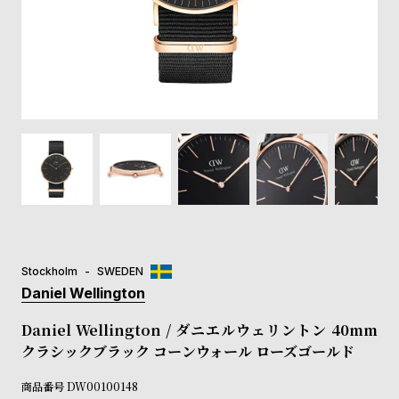
登
録
#Tags
リ
ッ
プ
バ
ル
チ
ッ
ク
ア
Stockholm
SWEDEN
ッ
Daniel Wellington
プ
ル
Daniel Wellington / ダニエルウェリントン 40mm
ウ
クラシックブラック コーンウォール ローズゴールド
ォ
ッ
商品番号
DW00100148
チ