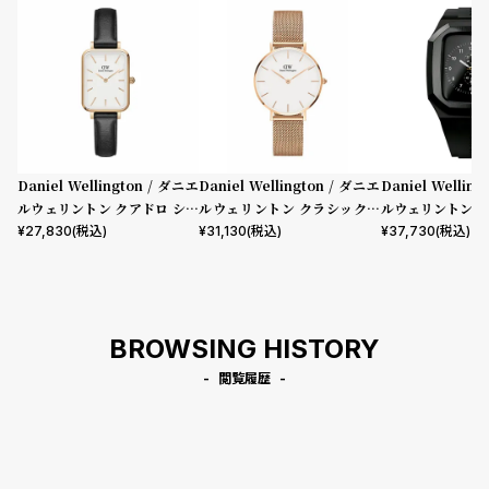
Daniel Wellington / ダニエ
Daniel Wellington / ダニエ
Daniel Wellin
ルウェリントン クアドロ シェ
ルウェリントン クラシックペ
ルウェリントン ス
フィールド ローズゴールド/ホ
ティット メルローズ ローズゴ
mm Apple wa
¥
27,830
(税込)
¥
31,130
(税込)
¥
37,730
(税込)
ワイト 20mm
ールド 32mm
ウォッチ ケース 
BROWSING HISTORY
閲覧履歴