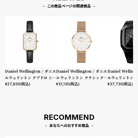
この商品ページの関連商品
Daniel Wellington / ダニエ
Daniel Wellington / ダニエ
Daniel Wellin
ルウェリントン クアドロ シェ
ルウェリントン クラシックペ
ルウェリントン ス
フィールド ローズゴールド/ホ
ティット メルローズ ローズゴ
mm Apple wa
¥
27,830
(税込)
¥
31,130
(税込)
¥
37,730
(税込)
ワイト 20mm
ールド 32mm
ウォッチ ケース 
RECOMMEND
あなたへのおすすめ商品