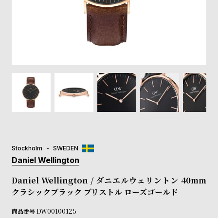
登
録
#Tags
リ
ッ
プ
バ
ル
チ
ッ
ク
ア
Stockholm
SWEDEN
ッ
Daniel Wellington
プ
ル
Daniel Wellington / ダニエルウェリントン 40mm
ウ
クラシックブラック ブリストル ローズゴールド
ォ
ッ
商品番号
DW00100125
チ