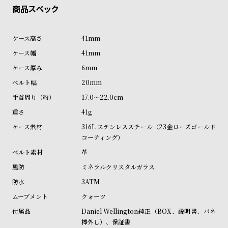
ン
ン
キ
ズ
ン
腕
41mm
グ
時
41mm
計
6mm
レ
キ
20mm
デ
ッ
17.0～22.0cm
ィ
ズ
41g
ー
腕
316L ステンレススチール（23金ローズゴールド
ス
時
コーティング）
腕
計
革
時
ミネラルクリスタルガラス
計
3ATM
替
ア
クォーツ
え
ッ
Daniel Wellington純正（BOX、説明書、バネ
ベ
プ
棒外し）、保証書