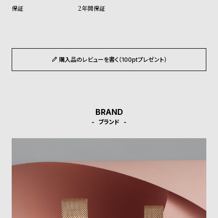
ル
ル
2年間保証
ト
ウ
ォ
ッ
チ
購入品のレビューを書く（100ptプレゼント）
バ
ン
ド
BRAND
そ
限
ブランド
の
定
他
/
の
別
商
注
品
モ
デ
ル