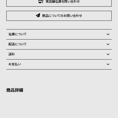
グ
実店舗在庫を問い合わせ
ラ
フ
商品についてのお問い合わせ
全
世
て
界
在庫について
の
の
全国の系列店と在庫を共有しているため、在庫切れの場合がございま
配送について
商
腕
す。
ご注文商品のお届け日数は在庫状況により異なり、
品
時
送料
計
弊社物流センターからの発送
配送料：550円（全国一律）
お支払い
税込16,500円以上で全国送料無料
系列店舗から取り寄せ後に発送
ブ
クレジットカード、Amazon Pay、PayPay、コンビニ後払い、代金引
ラ
換、銀行振込
上記のいずれかでの発送となります。
※限定品・受注販売商品・予約商品はクレジットカード、銀行振込のみ
ン
発送日の確定はご注文確認後となります。場合によってはお届け日時の
ご利用頂けます。
ご希望に沿えない場合もございますので予めご了承くださいませ。
ド
一
ショッピングガイド
詳しくは下記のページをご覧くださいませ。
覧
※ご予約商品・受注商品は、記載のお届け予定での発送となります。
ラ
メ
商品の発送に関しまして