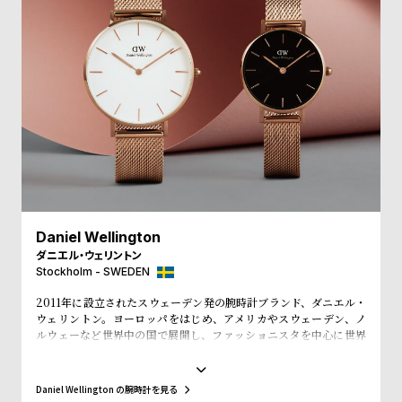
受
雑
注
誌
販
掲
売
載
モ
商
デ
品
ル
衣
セ
装
ー
貸
ル
Daniel Wellington
ダニエル・ウェリントン
出
Stockholm - SWEDEN
情
2011年に設立されたスウェーデン発の腕時計ブランド、ダニエル・
報
ウェリントン。ヨーロッパをはじめ、アメリカやスウェーデン、ノ
ルウェーなど世界中の国で展開し、ファッショニスタを中心に世界
で常に話題を集めています。シンプルで大きな文字盤に、薄いケー
N
A
ス、好みに応じて付け替えられる豊富なカラーのレザーやNATO タ
e
b
イプベルトというトレンドスタイルを築き、ファッションウォッチ
Daniel Wellington の腕時計を見る
界に革命をもたらしました。スウェーデンにおけるシンプルでタイ