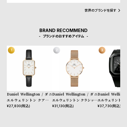
w
o
ムレスなデザインとイギリスの伝統的で紳士的なスタイルの融合
が、高級感を演出し、ミニマリズムが時代を超えて愛されるデザイ
s
u
世界のブランドを探す
ンであることを証明しています。
t
B
S
BRAND RECOMMEND
l
h
ブランドのおすすめアイテム
o
o
g
p
l
i
s
t
#
Daniel Wellington / ダニ
Daniel Wellington / ダニ
Daniel Welling
P
エルウェリントン クアドロ
エルウェリントン クラシック
エルウェリントン 
e
シェフィールド ローズゴール
ペティット メルローズ ロー
40mm Apple wa
¥
27,830
(税込)
¥
31,130
(税込)
¥
37,730
(税込)
ド/ホワイト 20mm
ズゴールド 32mm
ルウォッチ ケース
o
p