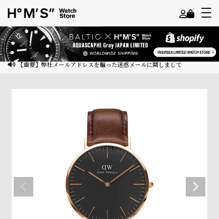
よ
う
こ
【重要】弊社メールアドレスを騙った迷惑メールに関しまして
そ
ゲ
ス
ト
様
ロ
グ
イ
ン
会
員