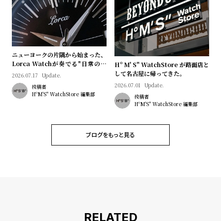
プ
ビ
ラ
ス
ス
よ
お
ニューヨークの片隅から始まった、
く
問
Lorca Watchが奏でる"日常のロ
Hº M' S" WatchStore が路面店と
あ
い
マン"｜Brand Picks #08
して名古屋に帰ってきた。
2026.07.17
Update.
る
合
2026.07.01
Update.
投稿者
HºM'S" WatchStore 編集部
投稿者
質
わ
HºM'S" WatchStore 編集部
問
せ
ブログをもっと見る
RELATED