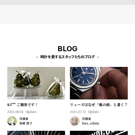
l
e
シ
返
ョ
品
ッ
に
BLOG
ピ
つ
時計を愛するスタッフたちのブログ
ン
い
グ
て
ガ
イ
ド
時
刻
83º'" ご報告です！
リューズはなぜ「竜の頭」と書く？
計
印
2026.08.04
Update.
2026.07.31
Update.
保
サ
投稿者
投稿者
宮﨑 智子
hms_admin
証
ー