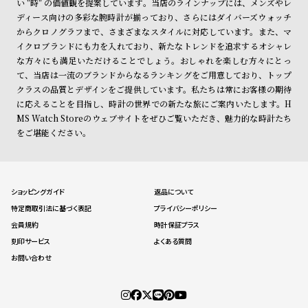
い "時" の価値観を提案しています。当店のラインナップには、メンズやレ
ディース向けの多彩な腕時計が揃っており、さらにはダイバーズウォッチ
からクロノグラフまで、さまざまなスタイルに対応しています。また、マ
イクロブランドにも力を入れており、新たなトレンドを追求するオシャレ
な方々にも満足いただけることでしょう。おしゃれを楽しむ方々にとっ
て、当店は一流のブランドからなるランキングをご用意しており、トップ
クラスの品質とデザインをご提供しています。私たちは常にお客様の期待
に応えることを目指し、時計の世界での新たな旅にご案内いたします。H
MS Watch Storeのウェブサイトをぜひご覧いただき、魅力的な時計たち
をご堪能ください。
ショッピングガイド
返品について
特定商取引法に基づく表記
プライバシーポリシー
会員規約
時計保証プラス
刻印サービス
よくある質問
お問い合わせ