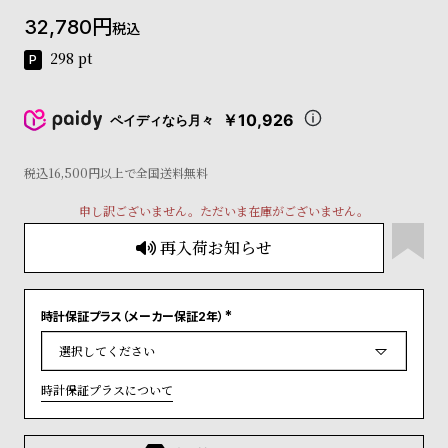
コ
32,780
税込
ー
ニ
298
pt
ッ
シ
ュ
￥10,926
ペイディなら月々
ヴ
ィ
ヴ
税込16,500円以上で全国送料無料
ィ
申し訳ございません。ただいま在庫がございません。
ア
ン
再入荷お知らせ
ウ
エ
ス
ト
時計保証プラス（メーカー保証2年）
(
ウ
必
ッ
須
)
ド
時計保証プラスについて
ク
ロ
ノ