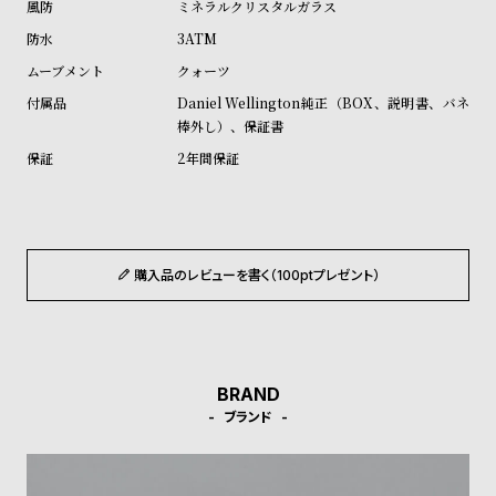
ミネラルクリスタルガラス
ル
ル
3ATM
ト
ウ
クォーツ
ォ
Daniel Wellington純正（BOX、説明書、バネ
ッ
棒外し）、保証書
チ
2年間保証
バ
ン
ド
そ
限
購入品のレビューを書く（100ptプレゼント）
の
定
他
/
の
別
商
注
BRAND
品
モ
ブランド
デ
ル