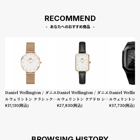
RECOMMEND
あなたへのおすすめ商品
Daniel Wellington / ダニエ
Daniel Wellington / ダニエ
Daniel Wellin
ルウェリントン クラシックペ
ルウェリントン クアドロ シェ
ルウェリントン ス
ティット メルローズ ローズゴ
フィールド ローズゴールド/ホ
mm Apple wa
¥
31,130
(税込)
¥
27,830
(税込)
¥
37,730
(税込)
ールド 32mm
ワイト 20mm
ウォッチ ケース 
BROWSING HISTORY