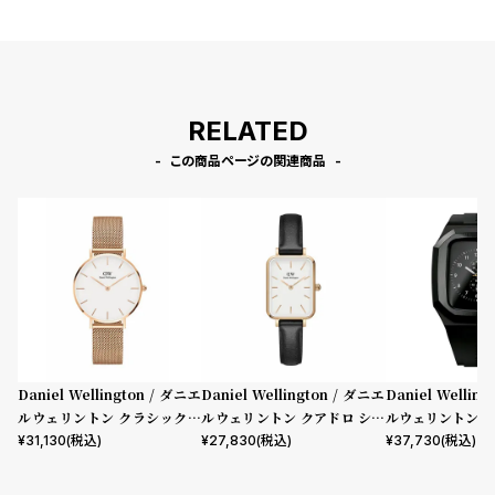
RELATED
この商品ページの関連商品
Daniel Wellington / ダニエ
Daniel Wellington / ダニエ
Daniel Wellin
ルウェリントン クラシックペ
ルウェリントン クアドロ シェ
ルウェリントン ス
ティット メルローズ ローズゴ
フィールド ローズゴールド/ホ
mm Apple wa
¥
31,130
(税込)
¥
27,830
(税込)
¥
37,730
(税込)
ールド 32mm
ワイト 20mm
ウォッチ ケース 