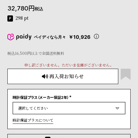
コ
32,780
税込
ー
ニ
298
pt
ッ
シ
ュ
￥10,926
ペイディなら月々
ヴ
ィ
ヴ
税込16,500円以上で全国送料無料
ィ
申し訳ございません。ただいま在庫がございません。
ア
ン
再入荷お知らせ
ウ
エ
ス
ト
時計保証プラス（メーカー保証2年）
(
ウ
必
ッ
須
)
ド
時計保証プラスについて
ク
ロ
ノ