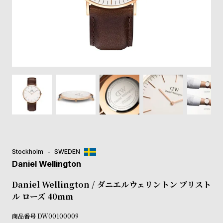
登
録
#Tags
リ
ッ
プ
バ
ル
チ
ッ
ク
ア
Stockholm
SWEDEN
ッ
Daniel Wellington
プ
ル
Daniel Wellington / ダニエルウェリントン ブリスト
ウ
ル ローズ 40mm
ォ
ッ
商品番号
DW00100009
チ