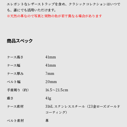
ン
ン
エレガントなレザーストラップを含め、クラシックコレクションはいつで
も、誰にでも活用いただけます。
キ
ズ
※天然の革なので写真と実物の色が若干異なる場合があります
ン
腕
グ
時
計
レ
キ
デ
ッ
41mm
ィ
ズ
41mm
ー
腕
7mm
ス
時
20mm
腕
計
16.5～21.5cm
時
計
41g
替
ア
316L ステンレススチール（23金ローズゴールド
コーティング）
え
ッ
革
ベ
プ