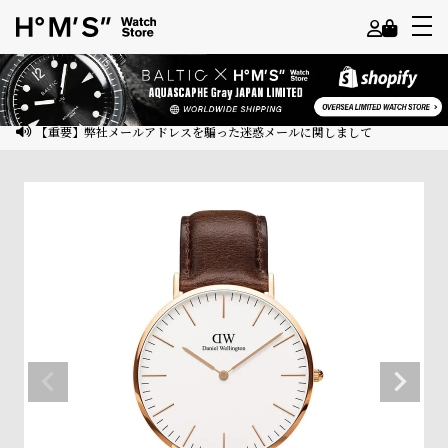
よ
う
こ
【重要】弊社メールアドレスを騙った迷惑メールに関しまして
そ
ゲ
ス
ト
様
ロ
グ
イ
ン
会
員