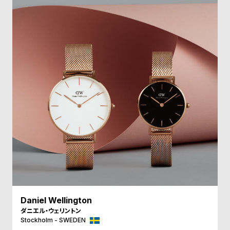
受
雑
注
誌
販
掲
売
載
モ
商
デ
品
ル
衣
セ
装
ー
貸
ル
出
情
報
Daniel Wellington
N
A
ダニエル・ウェリントン
e
b
Stockholm - SWEDEN