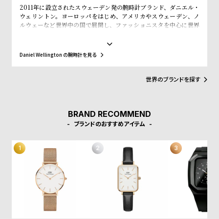
w
o
2011年に設立されたスウェーデン発の腕時計ブランド、ダニエル・
ウェリントン。ヨーロッパをはじめ、アメリカやスウェーデン、ノ
s
u
ルウェーなど世界中の国で展開し、ファッショニスタを中心に世界
t
で常に話題を集めています。シンプルで大きな文字盤に、薄いケー
ス、好みに応じて付け替えられる豊富なカラーのレザーやNATO タ
B
S
イプベルトというトレンドスタイルを築き、ファッションウォッチ
Daniel Wellington の腕時計を見る
l
h
界に革命をもたらしました。スウェーデンにおけるシンプルでタイ
ムレスなデザインとイギリスの伝統的で紳士的なスタイルの融合
o
o
が、高級感を演出し、ミニマリズムが時代を超えて愛されるデザイ
世界のブランドを探す
g
p
ンであることを証明しています。
l
i
BRAND RECOMMEND
ブランドのおすすめアイテム
s
t
#
P
e
o
p