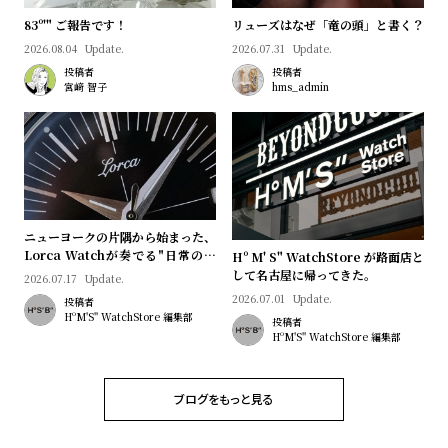
プ
ビ
83º'" ご報告です！
リューズはなぜ「竜の頭」と書く？
ラ
ス
2026.08.04
Update.
2026.07.31
Update.
ス
投稿者
投稿者
よ
お
宮﨑 智子
hms_admin
く
問
あ
い
る
合
質
わ
問
せ
ニューヨークの片隅から始まった、
Lorca Watchが奏でる"日常のロ
Hº M' S" WatchStore が路面店と
マン"｜Brand Picks #08
して名古屋に帰ってきた。
2026.07.17
Update.
2026.07.01
Update.
投稿者
HºM'S" WatchStore 編集部
投稿者
HºM'S" WatchStore 編集部
ブログをもっと見る