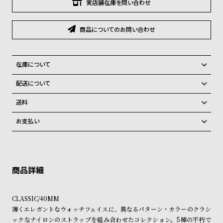
グ
実店舗在庫を問い合わせ
ラ
フ
商品についてのお問い合わせ
全
世
て
界
在庫について
の
の
全国の系列店と在庫を共有しているため、在庫切れの場合がございま
配送について
商
腕
す。
ご注文商品のお届け日数は在庫状況により異なり、
品
時
送料
計
弊社物流センターからの発送
配送料：550円（全国一律）
お支払い
税込16,500円以上で全国送料無料
系列店舗から取り寄せ後に発送
ブ
クレジットカード、Amazon Pay、PayPay、コンビニ後払い、代金引
ラ
換、銀行振込
上記のいずれかでの発送となります。
※限定品・受注販売商品・予約商品はクレジットカード、銀行振込のみ
ン
発送日の確定はご注文確認後となります。場合によってはお届け日時の
ご利用頂けます。
ご希望に沿えない場合もございますので予めご了承くださいませ。
ド
一
ショッピングガイド
詳しくは下記のページをご覧くださいませ。
CLASSIC/40MM
覧
※ご予約商品・受注商品は、記載のお届け予定での発送となります。
薄くエレガントなウォッチフェイスに、異なるパターン・カラーのクラシ
ラ
メ
ックなナイロンのストラップを組み合わせたコレクション。5種の不朽で
商品の発送に関しまして