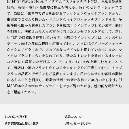
Hº M' S" Watch Store/エイチエムエスウォッチストアは、東京表参道を
始め、新宿・横浜・名古屋に拠点を構える、時計のセレクトショップで
す。当店は、世界中で注目を浴びるファッションウォッチブランドから、
細部までこだわり抜いたハイエンドなマイクロウォッチブランドまで、多
種多様な国から厳選したブランドを幅広くラインアップしています。感性
を刺激し、洗練された大人の方々に向けたコンセプトストアとして、新し
い "時" の価値観を提案しています。当店のラインナップには、メンズやレ
ディース向けの多彩な腕時計が揃っており、さらにはダイバーズウォッチ
からクロノグラフまで、さまざまなスタイルに対応しています。また、マ
イクロブランドにも力を入れており、新たなトレンドを追求するオシャレ
な方々にも満足いただけることでしょう。おしゃれを楽しむ方々にとっ
て、当店は一流のブランドからなるランキングをご用意しており、トップ
クラスの品質とデザインをご提供しています。私たちは常にお客様の期待
に応えることを目指し、時計の世界での新たな旅にご案内いたします。H
MS Watch Storeのウェブサイトをぜひご覧いただき、魅力的な時計たち
をご堪能ください。
ショッピングガイド
返品について
特定商取引法に基づく表記
プライバシーポリシー