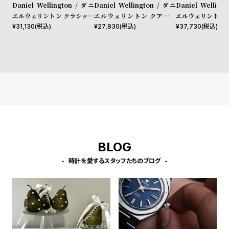
l
Daniel Wellington / ダニ
Daniel Wellington / ダニ
Daniel Welling
エルウェリントン クラシック
エルウェリントン クアドロ
エルウェリントン 
e
ペティット メルローズ ロー
シェフィールド ローズゴール
40mm Apple wa
¥
31,130
(税込)
¥
27,830
(税込)
¥
37,730
(税込)
ズゴールド 32mm
ド/ホワイト 20mm
ルウォッチ ケース
シ
返
ョ
品
ッ
に
ピ
つ
ン
い
グ
て
ガ
イ
BLOG
ド
時計を愛するスタッフたちのブログ
時
刻
計
印
保
サ
証
ー