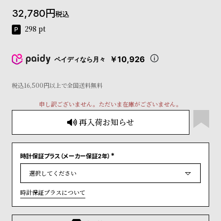
コ
32,780
税込
ー
ニ
298
pt
ッ
シ
ュ
￥10,926
ペイディなら月々
ヴ
ィ
ヴ
税込16,500円以上で全国送料無料
ィ
申し訳ございません。ただいま在庫がございません。
ア
ン
再入荷お知らせ
ウ
エ
ス
ト
時計保証プラス（メーカー保証2年）
(
ウ
必
ッ
須
)
ド
時計保証プラスについて
ク
ロ
ノ