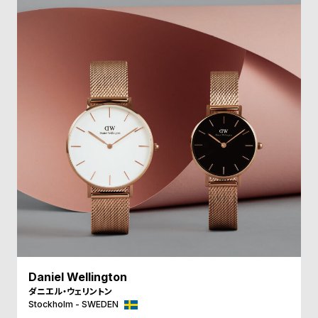
受
雑
注
誌
販
掲
売
載
モ
商
デ
品
ル
衣
セ
装
ー
貸
ル
出
情
報
Daniel Wellington
N
A
ダニエル・ウェリントン
e
b
Stockholm - SWEDEN