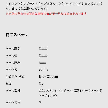
ン
ン
エレガントなレザーストラップを含め、クラシックコレクションはいつで
も、誰にでも活用いただけます。
キ
ズ
※天然の革なので写真と実物の色が若干異なる場合があります
ン
腕
グ
時
計
レ
キ
デ
ッ
41mm
ィ
ズ
41mm
ー
腕
7mm
ス
時
20mm
腕
計
16.5～21.5cm
時
計
41g
替
ア
316L ステンレススチール（23金ローズゴールド
コーティング）
え
ッ
革
ベ
プ