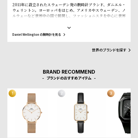
w
o
2011年に設立されたスウェーデン発の腕時計ブランド、ダニエル・
ウェリントン。ヨーロッパをはじめ、アメリカやスウェーデン、ノ
s
u
ルウェーなど世界中の国で展開し、ファッショニスタを中心に世界
t
で常に話題を集めています。シンプルで大きな文字盤に、薄いケー
ス、好みに応じて付け替えられる豊富なカラーのレザーやNATO タ
B
S
イプベルトというトレンドスタイルを築き、ファッションウォッチ
Daniel Wellington の腕時計を見る
l
h
界に革命をもたらしました。スウェーデンにおけるシンプルでタイ
ムレスなデザインとイギリスの伝統的で紳士的なスタイルの融合
o
o
が、高級感を演出し、ミニマリズムが時代を超えて愛されるデザイ
世界のブランドを探す
g
p
ンであることを証明しています。
l
i
BRAND RECOMMEND
ブランドのおすすめアイテム
s
t
#
P
e
o
p