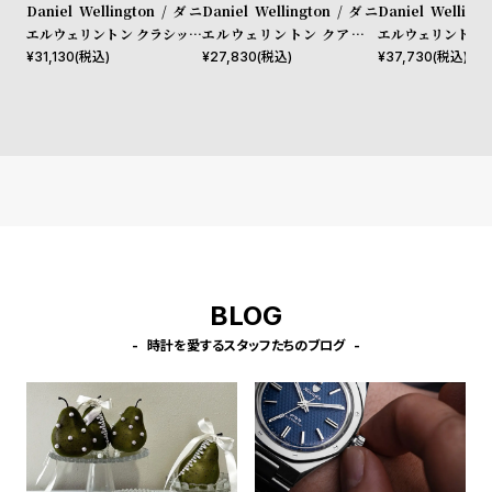
l
Daniel Wellington / ダニ
Daniel Wellington / ダニ
Daniel Welling
エルウェリントン クラシック
エルウェリントン クアドロ
エルウェリントン 
e
ペティット メルローズ ロー
シェフィールド ローズゴール
40mm Apple wa
¥
31,130
(税込)
¥
27,830
(税込)
¥
37,730
(税込)
ズゴールド 32mm
ド/ホワイト 20mm
ルウォッチ ケース
シ
返
ョ
品
ッ
に
ピ
つ
ン
い
グ
て
ガ
イ
BLOG
ド
時計を愛するスタッフたちのブログ
時
刻
計
印
保
サ
証
ー