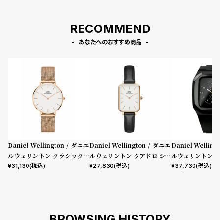
RECOMMEND
あなたへのおすすめ商品
Daniel Wellington / ダニエ
Daniel Wellington / ダニエ
Daniel Wellin
ルウェリントン クラシックペ
ルウェリントン クアドロ シェ
ルウェリントン ス
ティット メルローズ ローズゴ
フィールド ローズゴールド/ホ
mm Apple wa
¥
31,130
(税込)
¥
27,830
(税込)
¥
37,730
(税込)
ールド 32mm
ワイト 20mm
ウォッチ ケース 
BROWSING HISTORY