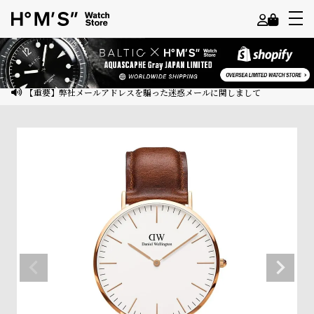
よ
う
こ
【重要】弊社メールアドレスを騙った迷惑メールに関しまして
そ
ゲ
ス
ト
様
ロ
グ
イ
ン
会
員