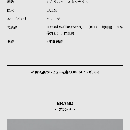
ミネラルクリスタルガラス
ル
ル
3ATM
ト
ウ
クォーツ
ォ
Daniel Wellington純正（BOX、説明書、バネ
ッ
棒外し）、保証書
チ
2年間保証
バ
ン
ド
そ
限
購入品のレビューを書く（100ptプレゼント）
の
定
他
/
の
別
商
注
BRAND
品
モ
ブランド
デ
ル