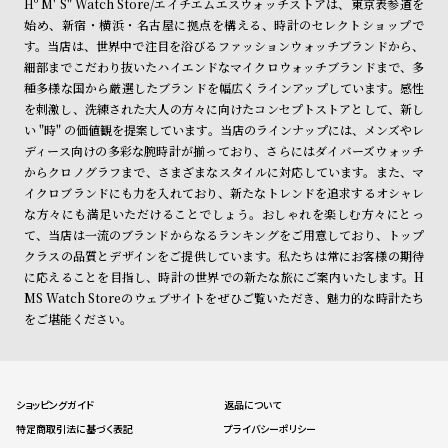
Hº M' S" Watch Store/エイチエムエスウォッチストアは、東京表参道を
始め、新宿・横浜・名古屋に拠点を構える、時計のセレクトショップで
す。当店は、世界中で注目を浴びるファッションウォッチブランドから、
細部までこだわり抜いたハイエンドなマイクロウォッチブランドまで、多
種多様な国から厳選したブランドを幅広くラインアップしています。感性
を刺激し、洗練された大人の方々に向けたコンセプトストアとして、新し
い "時" の価値観を提案しています。当店のラインナップには、メンズやレ
ディース向けの多彩な腕時計が揃っており、さらにはダイバーズウォッチ
からクロノグラフまで、さまざまなスタイルに対応しています。また、マ
イクロブランドにも力を入れており、新たなトレンドを追求するオシャレ
な方々にも満足いただけることでしょう。おしゃれを楽しむ方々にとっ
て、当店は一流のブランドからなるランキングをご用意しており、トップ
クラスの品質とデザインをご提供しています。私たちは常にお客様の期待
に応えることを目指し、時計の世界での新たな旅にご案内いたします。H
MS Watch Storeのウェブサイトをぜひご覧いただき、魅力的な時計たち
をご堪能ください。
ショッピングガイド
返品について
特定商取引法に基づく表記
プライバシーポリシー