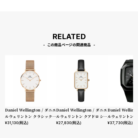
RELATED
この商品ページの関連商品
Daniel Wellington / ダニエ
Daniel Wellington / ダニエ
Daniel Wellin
ルウェリントン クラシックペ
ルウェリントン クアドロ シェ
ルウェリントン ス
ティット メルローズ ローズゴ
フィールド ローズゴールド/ホ
mm Apple wa
¥
31,130
(税込)
¥
27,830
(税込)
¥
37,730
(税込)
ールド 32mm
ワイト 20mm
ウォッチ ケース 