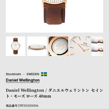
登
録
#Tags
リ
ッ
プ
バ
ル
チ
ッ
ク
ア
Stockholm
SWEDEN
ッ
Daniel Wellington
プ
ル
Daniel Wellington / ダニエルウェリントン セイン
ウ
ト・モーズ ローズ 40mm
ォ
ッ
商品番号
DW00100006
チ