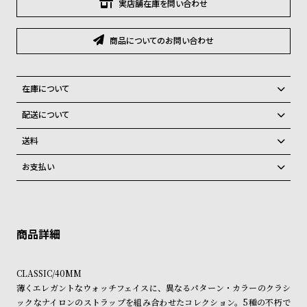
グ
実店舗在庫を問い合わせ
ラ
フ
商品についてのお問い合わせ
全
世
て
界
在庫について
の
の
全国の系列店と在庫を共有しているため、在庫切れの場合がございま
配送について
商
腕
す。
ご注文商品のお届け日数は在庫状況により異なり、
品
時
送料
計
弊社物流センターからの発送
配送料：550円（全国一律）
お支払い
税込16,500円以上で全国送料無料
系列店舗から取り寄せ後に発送
ブ
クレジットカード、Amazon Pay、PayPay、コンビニ後払い、代金引
ラ
換、銀行振込
上記のいずれかでの発送となります。
※限定品・受注販売商品・予約商品はクレジットカード、銀行振込のみ
ン
発送日の確定はご注文確認後となります。場合によってはお届け日時の
ご利用頂けます。
ご希望に沿えない場合もございますので予めご了承くださいませ。
ド
一
ショッピングガイド
詳しくは下記のページをご覧くださいませ。
CLASSIC/40MM
覧
※ご予約商品・受注商品は、記載のお届け予定での発送となります。
薄くエレガントなウォッチフェイスに、異なるパターン・カラーのクラシ
ラ
メ
ックなナイロンのストラップを組み合わせたコレクション。5種の不朽で
商品の発送に関しまして