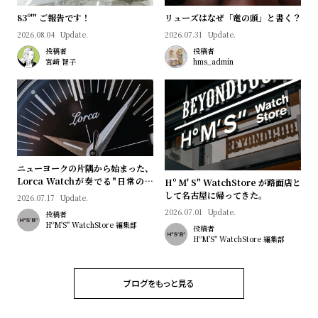
プ
ビ
83º'" ご報告です！
リューズはなぜ「竜の頭」と書く？
ラ
ス
2026.08.04
Update.
2026.07.31
Update.
ス
投稿者
投稿者
よ
お
宮﨑 智子
hms_admin
く
問
あ
い
る
合
質
わ
問
せ
ニューヨークの片隅から始まった、
Lorca Watchが奏でる"日常のロ
Hº M' S" WatchStore が路面店と
マン"｜Brand Picks #08
して名古屋に帰ってきた。
2026.07.17
Update.
2026.07.01
Update.
投稿者
HºM'S" WatchStore 編集部
投稿者
HºM'S" WatchStore 編集部
ブログをもっと見る