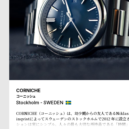
る
合
質
わ
問
せ
CORNICHE
コーニッシュ
Stockholm - SWEDEN
CORNICHE（コーニッシュ）は、幼少期からの友人であるNiklas Roj
inqvistによってスウェーデンのストックホルムで2012 年に設
ションは実にシンプル。人々の最も大切な所持品である「時間