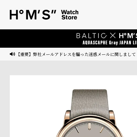
ベ
プ
ル
ル
ト
ウ
ォ
ッ
【重要】弊社メールアドレスを騙った迷惑メールに関しまして
チ
バ
ン
ド
そ
限
の
定
他
/