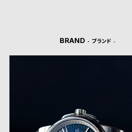
ド
時
刻
計
印
BRAND
ブランド
保
サ
証
ー
プ
ビ
ラ
ス
ス
よ
お
く
問
あ
い