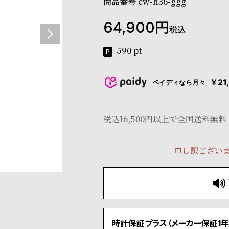
商品番号
cw-h36-ggg
64,900
税込
590
pt
￥21
ペイディなら月々
税込16,500円以上で全国送料無料
申し訳ござい
時計保証プラス（メーカー保証1年