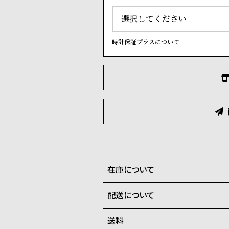
時計保証プラスについて
在庫について
配送について
全国の系列店と在庫を共有して
次回入荷待ちとなります。
送料