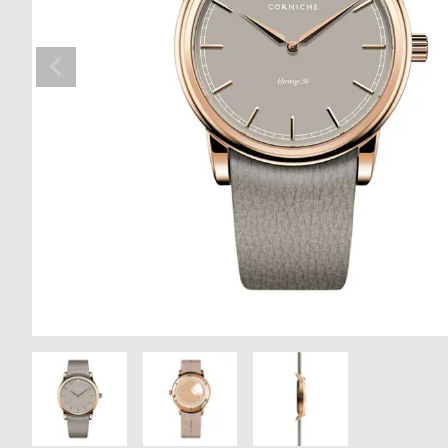
の
別
商
注
品
モ
デ
ル
受
雑
注
誌
販
掲
売
載
モ
商
デ
品
ル