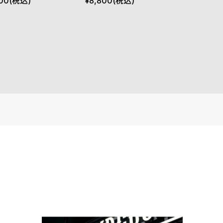
 22mm トープ グレー
ルト 18mm フルール・ド・
00
(税込)
¥
8,800
(税込)
キャップ ピンク