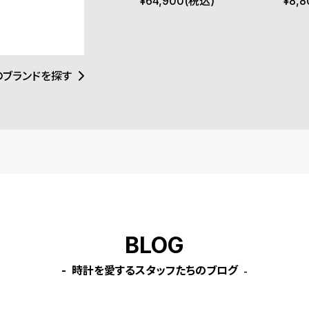
ルバー ホワイト ブラック 36
ルト
¥
64,900
(税込)
¥
8,8
ーツであるフラン
ションを見出しま
mm
忘れ楽しむヨット
ました。良質な時
願っています。か
RNICHEは努
のブランドを探す
BLOG
時計を愛するスタッフたちのブログ