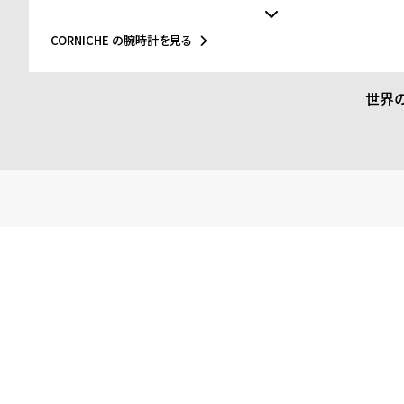
人々をより良く見せていくお手伝いをしていく事です。自身のル
スのプロヴァンス＝アルプ＝コート・ダジュールにインスピレー
す。美しく広がる海岸線、ヤシの木の香りや温かい夕焼け、時を
CORNICHE の腕時計を見る
セーリング、この人々を魅了してやまないこの場所に、恋に落ち
計への愛があなた自身のストーリーへも影響するものとなる事を
けがいのない毎日が、普通でありながらも特別な日々となるようにCO
世界
力をし続けます。