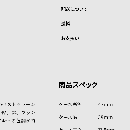
配送について
個数限定品のため完売次第終了
全国の系列店と在庫を共有して
送料
ご注文商品のお届け日数は在庫
お支払い
弊社物流センターからの発送
配送料：550円（全国一律）
系列店舗から取り寄せ後に発
税込16,500円以上で全国送料無
クレジットカード、Amazon P
上記のいずれかでの発送となり
※限定品・受注販売商品・予約
発送日の確定はご注文確認後と
ショッピングガイド
場合もございますので予めご了
詳しくは下記のページをご覧く
フ」のベストセラーシ
47mm
※ご予約商品・受注商品は、記
aleⅣ」は、フラン
39mm
商品の発送に関しまして
ブルーの色調が特
11.5mm