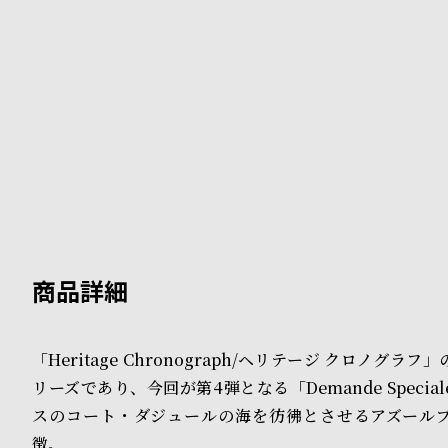
B
S
l
h
o
o
g
p
l
i
s
t
#
「Heritage Chronograph/ヘリテージ クロノグラ
P
リーズであり、今回が第4弾となる「Demande Speci
e
スのコート・ダジュールの海を彷彿とさせるアズール
徴。