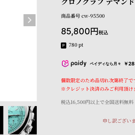
クロノグラフ デマンド
商品番号
cw-95500
85,800
税込
780
pt
￥28
ペイディなら月々
個数限定のため品切れ次第終了で
※クレジット決済のみご利用頂け
税込16,500円以上で全国送料無料
申し訳ござい