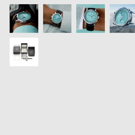
衣
セ
装
ー
貸
ル
出
情
報
N
A
e
b
w
o
s
u
t