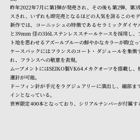
o
昨年2022年7月に第1弾が発売され、その後も第2弾、第
p
スされ、いずれも即完売となるほどの人気を誇るこのモデ
l
新作では、コーニッシュの特徴であるセラミックダイヤ
と39mm 径の316Lステンレススチールケースを採用し
e
ト地を思わせるアズールブルーの鮮やかなカラーが際立っ
ケースバックにはフランスのコート・ダジュールを象徴
シ
返
れ、フランスへの敬意を表現。
ョ
品
ムーブメントにはSEIKO製VK64メカクオーツを搭載し
運針が可能。
ッ
に
ドーフィン針が手元をラグジュアリーに演出し、細部ま
ピ
つ
インとなっている。
ン
い
世界限定400本となっており、シリアルナンバーが付属す
グ
て
ガ
イ