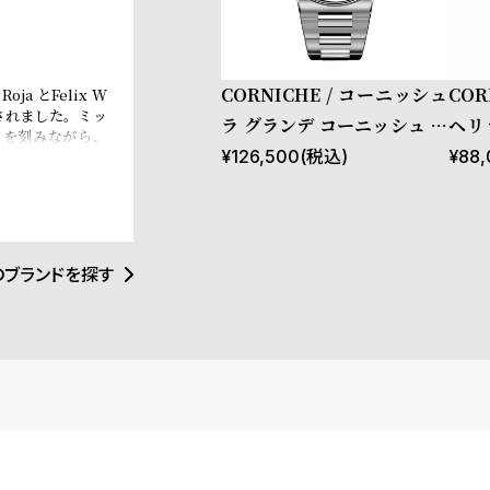
CORNICHE / コーニッシュ
COR
a とFelix W
立されました。ミッ
ラ グランデ コーニッシュ ス
ヘリテ
」を刻みながら、
テンレススチール ブルーア
ノグ
¥
126,500
(税込)
¥
88,
ーツであるフラン
ションを見出しま
ズール ダイヤル スーパール
忘れ楽しむヨット
ミノバ
ました。良質な時
願っています。か
RNICHEは努
のブランドを探す