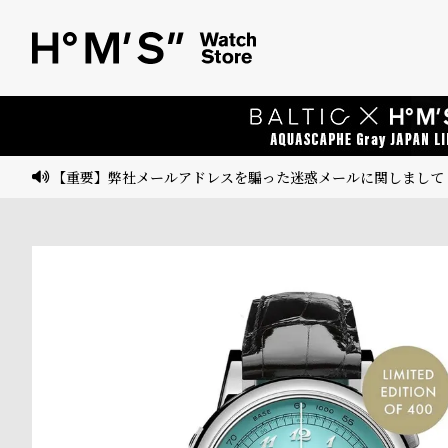
ベ
プ
ル
ル
ト
ウ
ォ
ッ
【重要】弊社メールアドレスを騙った迷惑メールに関しまして
チ
バ
ン
ド
そ
限
の
定
他
/