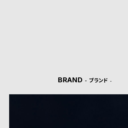
ド
時
刻
計
印
保
サ
証
ー
プ
ビ
ラ
ス
BRAND
ブランド
ス
よ
お
く
問
あ
い