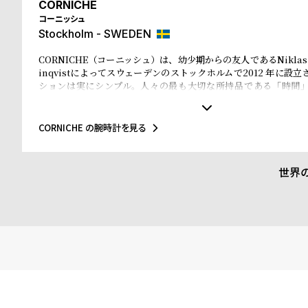
CORNICHE
コーニッシュ
Stockholm - SWEDEN
CORNICHE（コーニッシュ）は、幼少期からの友人であるNiklas Roj
inqvistによってスウェーデンのストックホルムで2012 年に設
ションは実にシンプル。人々の最も大切な所持品である「時間
人々をより良く見せていくお手伝いをしていく事です。自身のル
スのプロヴァンス＝アルプ＝コート・ダジュールにインスピレー
す。美しく広がる海岸線、ヤシの木の香りや温かい夕焼け、時を
CORNICHE の腕時計を見る
セーリング、この人々を魅了してやまないこの場所に、恋に落ち
計への愛があなた自身のストーリーへも影響するものとなる事を
けがいのない毎日が、普通でありながらも特別な日々となるようにCO
世界
力をし続けます。