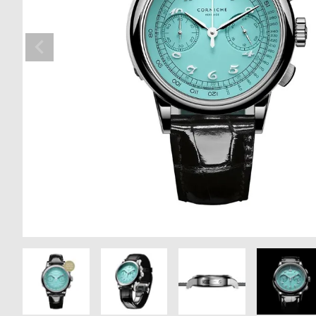
の
別
商
注
品
モ
デ
ル
受
雑
注
誌
販
掲
売
載
モ
商
デ
品
ル