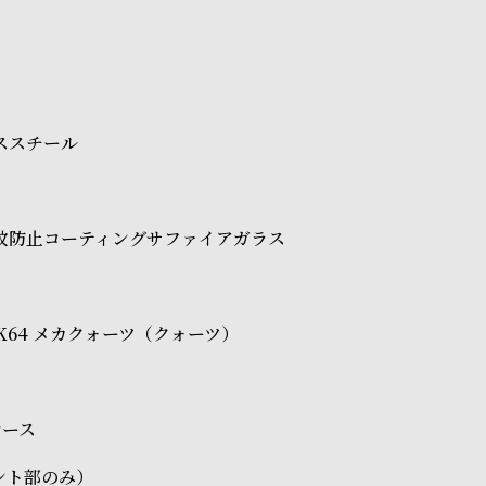
レススチール
紋防止コーティングサファイアガラス
O VK64 メカクォーツ（クォーツ）
ケース
ント部のみ）