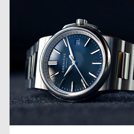
る
合
質
わ
問
せ