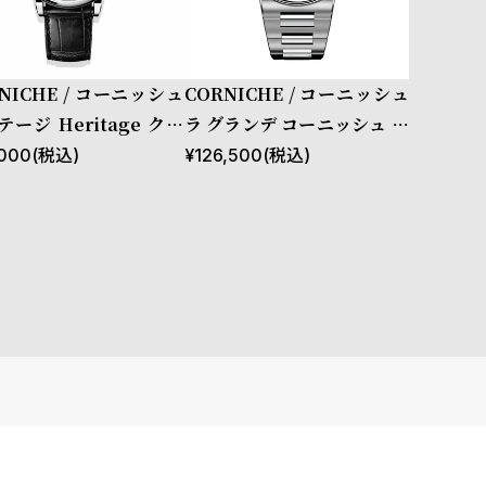
NICHE / コーニッシュ
CORNICHE / コーニッシュ
ージ Heritage クロ
ラ グランデ コーニッシュ ス
ラフ シルバー
テンレススチール ブルーホ
000
(税込)
¥
126,500
(税込)
ライズン サンバースト ダイ
ヤル スーパールミノバ