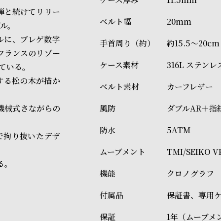
3弾と続けてリリー
20mm
ル。
ルに、ブレゲ数字
約15.5～20cm
、フランスのリゾー
316L ステン
ている。
する松の木が描か
カーフレザー
、機械式さながらの
ダブルAR＋指
5ATM
で拘り抜いたデザ
TMI/SEIK
る。
クロノグラフ
保証書、専用
1年（ムーブメ