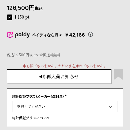
コ
126,500
税込
ー
ニ
1,150
pt
ッ
シ
ュ
￥42,166
ペイディなら月々
ヴ
ィ
ヴ
税込16,500円以上で全国送料無料
ィ
ア
申し訳ございません。ただいま在庫がございません。
ン
ウ
再入荷お知らせ
エ
ス
ト
ウ
時計保証プラス（メーカー保証1年）
(
ッ
必
須
ド
)
ク
時計保証プラスについて
ロ
ノ