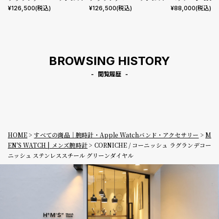
ンレススチール ブルーホライ
ンレススチール ブルーアズー
グラフ ステンレ
¥
126,500
(税込)
¥
126,500
(税込)
¥
88,000
(税込)
ズン サンバースト ダイヤル ス
ル ダイヤル スーパールミノバ
ホワイト
ーパールミノバ
BROWSING HISTORY
閲覧履歴
HOME
すべての商品｜腕時計・Apple Watchバンド・アクセサリー
M
EN'S WATCH | メンズ腕時計
CORNICHE / コーニッシュ ラグランデコー
ニッシュ ステンレススチール グリーンダイヤル