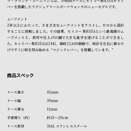
ラ・グランデ・コーニッシュは、39mmケースにセイコーNH35Aキャリ
ル
ル
バーを搭載したラグジュアリースポーツウォッチのニューモデルです。
ト
ウ
ムーブメント
ォ
2年以上にわたって、さまざまなムーブメントをテストし、ゼロから設計
ッ
することに挑戦しました。その結果、セイコー NH35Aという最高級のム
チ
ーブメントと、素材や仕上げの面で大きな進歩を遂げることができまし
た。キャリバーNH35Aは24石、毎時21,600振動で、時計を左右に振るだ
バ
けですぐに時を刻み始める「マジックレバー」を搭載しています。"
ン
ド
そ
限
の
定
他
/
45mm
の
別
39mm
商
注
11mm
品
モ
デ
約15～20cm
ル
316L ステンレススチール