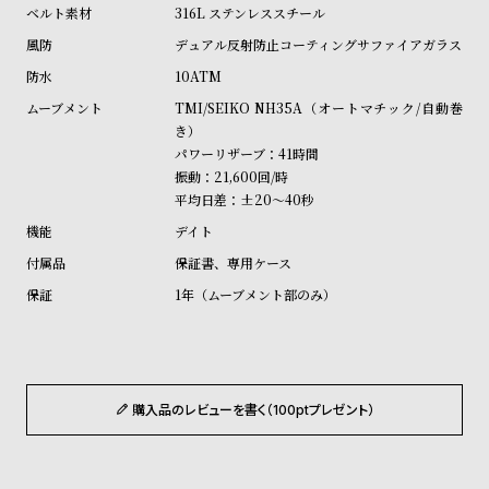
受
雑
316L ステンレススチール
注
誌
デュアル反射防止コーティングサファイアガラス
販
掲
10ATM
売
載
TMI/SEIKO NH35A（オートマチック/自動巻
き）
モ
商
パワーリザーブ：41時間
デ
品
振動：21,600回/時
ル
平均日差：±20～40秒
衣
セ
デイト
装
ー
保証書、専用ケース
貸
ル
1年（ムーブメント部のみ）
出
情
報
購入品のレビューを書く（100ptプレゼント）
N
A
e
b