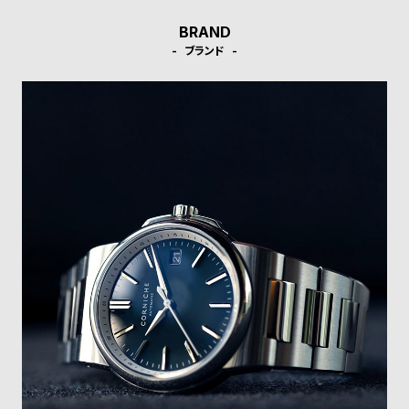
w
o
s
u
BRAND
ブランド
t
B
S
l
h
o
o
g
p
l
i
s
t
#
P
e
o
p