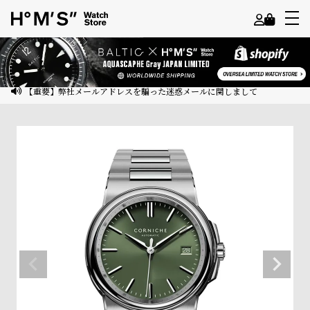
よ
う
こ
【重要】弊社メールアドレスを騙った迷惑メールに関しまして
そ
ゲ
ス
ト
様
ロ
グ
イ
ン
会
員