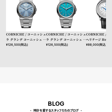
プ
ビ
ラ
ス
ス
よ
お
く
問
CORNICHE / コーニッシュ
CORNICHE / コーニッシュ
CORNICHE / 
あ
い
ラ グランデ コーニッシュ ス
ラ グランデ コーニッシュ ス
ヘリテージ Herit
る
合
テンレススチール ブルーホラ
テンレススチール ブルーアズ
グラフ ステンレス
¥
126,500
(税込)
¥
126,500
(税込)
¥
88,000
(税込)
質
わ
イズン サンバースト ダイヤ
ール ダイヤル スーパールミ
ホワイト
ル スーパールミノバ
ノバ
問
せ
BLOG
時計を愛するスタッフたちのブログ