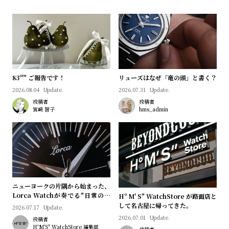
83º'" ご報告です！
リューズはなぜ「竜の頭」と書く？
2026.08.04
Update.
2026.07.31
Update.
投稿者
投稿者
宮﨑 智子
hms_admin
ニューヨークの片隅から始まった、
Lorca Watchが奏でる"日常のロ
Hº M' S" WatchStore が路面店と
マン"｜Brand Picks #08
して名古屋に帰ってきた。
2026.07.17
Update.
2026.07.01
Update.
投稿者
HºM'S" WatchStore 編集部