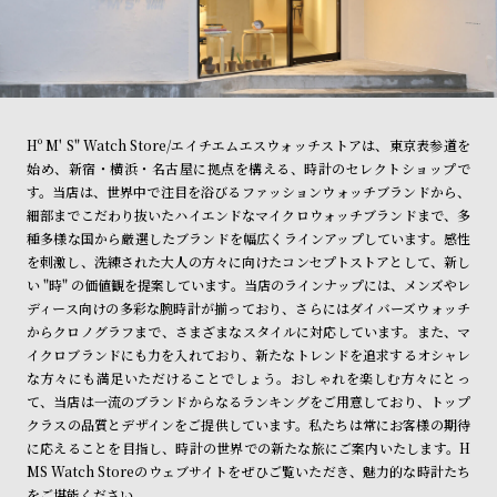
Hº M' S" Watch Store/エイチエムエスウォッチストアは、東京表参道を
始め、新宿・横浜・名古屋に拠点を構える、時計のセレクトショップで
す。当店は、世界中で注目を浴びるファッションウォッチブランドから、
細部までこだわり抜いたハイエンドなマイクロウォッチブランドまで、多
種多様な国から厳選したブランドを幅広くラインアップしています。感性
を刺激し、洗練された大人の方々に向けたコンセプトストアとして、新し
い "時" の価値観を提案しています。当店のラインナップには、メンズやレ
ディース向けの多彩な腕時計が揃っており、さらにはダイバーズウォッチ
からクロノグラフまで、さまざまなスタイルに対応しています。また、マ
イクロブランドにも力を入れており、新たなトレンドを追求するオシャレ
な方々にも満足いただけることでしょう。おしゃれを楽しむ方々にとっ
て、当店は一流のブランドからなるランキングをご用意しており、トップ
クラスの品質とデザインをご提供しています。私たちは常にお客様の期待
に応えることを目指し、時計の世界での新たな旅にご案内いたします。H
MS Watch Storeのウェブサイトをぜひご覧いただき、魅力的な時計たち
をご堪能ください。