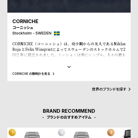
l
e
CORNICHE
シ
返
コーニッシュ
Stockholm - SWEDEN
ョ
品
ッ
に
CORNICHE（コーニッシュ）は、幼少期からの友人であるNiklas
Roja とFelix Winqvistによってスウェーデンのストックホルムで2
ピ
つ
012 年に設立されました。ミッションは実にシンプル。人々の最も
大切な所持品である「時間」を刻みながら、人々をより良く見せて
ン
い
いくお手伝いをしていく事です。自身のルーツであるフランスのプ
グ
て
ロヴァンス＝アルプ＝コート・ダジュールにインスピレーションを
CORNICHE の腕時計を見る
見出します。美しく広がる海岸線、ヤシの木の香りや温かい夕焼
ガ
け、時を忘れ楽しむヨットセーリング、この人々を魅了してやまな
イ
いこの場所に、恋に落ちました。良質な時計への愛があなた自身の
世界のブランドを探す
ストーリーへも影響するものとなる事を願っています。かけがいの
ド
ない毎日が、普通でありながらも特別な日々となるようにCORNIC
時
刻
HEは努力をし続けます。
BRAND RECOMMEND
計
印
ブランドのおすすめアイテム
保
サ
証
ー