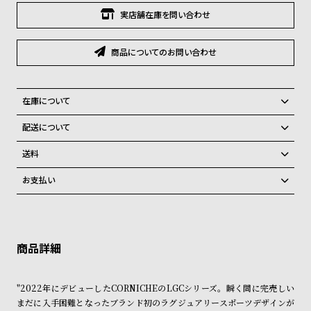
グ
実店舗在庫を問い合わせ
ラ
フ
商品についてのお問い合わせ
全
世
て
界
在庫について
の
の
全国の系列店と在庫を共有しているため在庫切れの場合、キャンセルを
商
腕
配送について
させて頂きます。
品
時
ご注文商品のお届け日数は在庫状況により異なり、
送料
計
弊社物流センターからの発送
配送料：550円（全国一律）
お支払い
ブ
税込16,500円以上で全国送料無料
系列店舗から取り寄せ後に発送
ラ
クレジットカード、Amazon Pay、PayPay、コンビニ後払い、代金引
換、銀行振込
上記のいずれかでの発送となります。
ン
※限定品・受注販売商品・予約商品はクレジットカード、銀行振込のみ
発送日の確定はご注文確認後となります。場合によってはお届け日時の
ド
ご利用頂けます。
ご希望に沿えない場合もございますので予めご了承くださいませ。
一
ショッピングガイド
詳しくは下記のページをご覧くださいませ。
覧
"2022年にデビューしたCORNICHEのLGCシリーズ。瞬く間に完売しい
※ご予約商品・受注商品は、記載のお届け予定での発送となります。
ラ
メ
まだに入手困難となったブランド初のラグジュアリースポーツデザインが