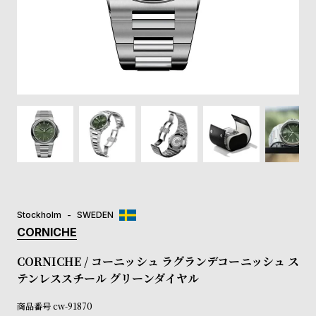
登
録
#Tags
リ
ッ
プ
バ
ル
チ
ッ
ク
ア
Stockholm
SWEDEN
ッ
CORNICHE
プ
ル
CORNICHE / コーニッシュ ラグランデコーニッシュ ス
ウ
テンレススチール グリーンダイヤル
ォ
ッ
商品番号
cw-91870
チ