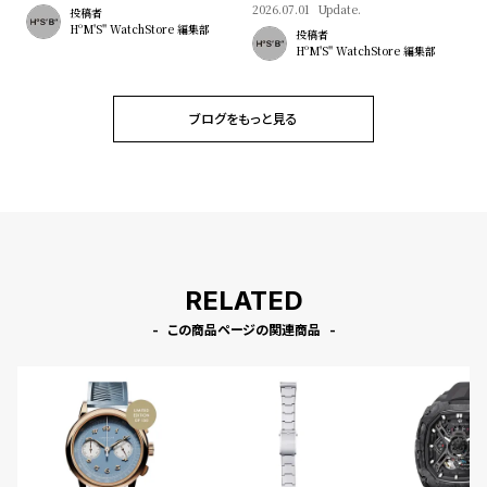
w
o
2026.07.01
Update.
投稿者
HºM'S" WatchStore 編集部
投稿者
s
u
HºM'S" WatchStore 編集部
t
B
S
ブログをもっと見る
l
h
o
o
g
p
l
i
s
RELATED
t
この商品ページの関連商品
#
P
e
o
p