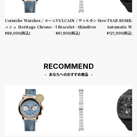
l
e
Corniche Watches / コーニ
VULCAIN / ヴァルカン Stee
TSAR BOMBA
シ
返
ッシュ Heritage Chronogr
l Bracelet - Skindiver
Automatic W
aph Visage ローズ
ター ブラック
¥
99,000
(税込)
¥
61,600
(税込)
¥
121,000
(税込)
ョ
品
ッ
に
ピ
つ
ン
い
RECOMMEND
グ
て
あなたへのおすすめ商品
ガ
イ
ド
時
刻
計
印
保
サ
証
ー