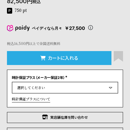
82,500
税込
コ
ー
750
pt
ニ
ッ
シ
￥27,500
ペイディなら月々
ュ
ヴ
税込16,500円以上で全国送料無料
ィ
ヴ
ィ
カートに入れる
ア
ン
ウ
時計保証プラス（メーカー保証2年）
エ
(
ス
必
須
ト
)
ウ
時計保証プラスについて
ッ
ド
ク
実店舗在庫を問い合わせ
ロ
ノ