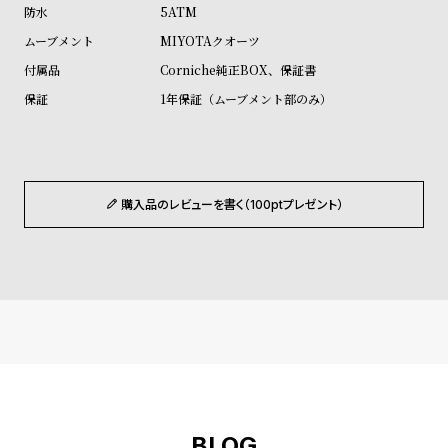
ル
ル
5ATM
ト
ウ
MIYOTAクオーツ
ォ
Corniche純正BOX、保証書
ッ
1年保証（ムーブメント部のみ）
チ
バ
ン
ド
購入品のレビューを書く（100ptプレゼント）
そ
限
の
定
他
/
の
別
商
注
品
モ
デ
ル
BLOG