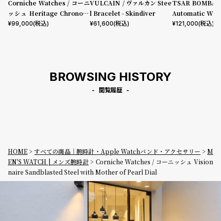
プ
ビ
Corniche Watches / コーニ
VULCAIN / ヴァルカン Stee
TSAR BOMBA
ッシュ Heritage Chronogr
l Bracelet - Skindiver
Automatic W
ラ
ス
aph Visage ローズ
ター ブラック
¥
99,000
(税込)
¥
61,600
(税込)
¥
121,000
(税込)
ス
よ
お
く
問
あ
い
BROWSING HISTORY
る
合
閲覧履歴
質
わ
問
せ
HOME
すべての商品｜腕時計・Apple Watchバンド・アクセサリー
M
EN'S WATCH | メンズ腕時計
Corniche Watches / コーニッシュ Vision
naire Sandblasted Steel with Mother of Pearl Dial