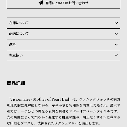
グ
商品についてのお問い合わせ
ラ
フ
在庫について
全
世
全国の系列店と在庫を共有しているため、在庫切れの場合がございま
配送について
て
界
す。
ご注文商品のお届け日数は在庫状況により異なり、
の
の
在庫切れの場合、キャンセルをさせて頂きます。
送料
商
腕
弊社物流センターからの発送
配送料：550円（全国一律）
お支払い
品
時
税込16,500円以上で全国送料無料
系列店舗から取り寄せ後に発送
クレジットカード、Amazon Pay、PayPay、コンビニ後払い、代金引
計
換、銀行振込
上記のいずれかでの発送となります。
ブ
※限定品・受注販売商品・予約商品はクレジットカード、銀行振込のみ
発送日の確定はご注文確認後となります。場合によってはお届け日時の
ご利用頂けます。
ラ
ご希望に沿えない場合もございますので予めご了承くださいませ。
ン
ショッピングガイド
詳しくは下記のページをご覧くださいませ。
ド
「Visionnaire - Mother of Pearl Dial」は、クラシックウォッチの魅力
※ご予約商品・受注商品は、記載のお届け予定での発送となります。
を現代的に再解釈しながら、華やかさと実用性を両立したモデル。最大の
一
魅力は、一つひとつ異なる表情を見せるマザーオブパールダイヤルです。
商品の発送に関しまして
覧
光の角度によって柔らかく変化する虹色の艶が、端正なデザインに華やか
ラ
メ
な印象をプラスし、洗練されたラグジュアリーを演出します。