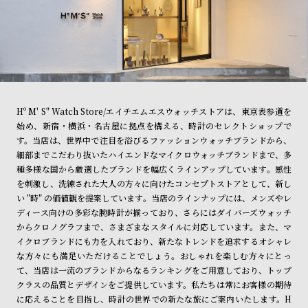
Hº M' S" Watch Store/エイチエムエスウォッチストアは、東京表参道を
始め、新宿・横浜・名古屋に拠点を構える、時計のセレクトショップで
す。当店は、世界中で注目を浴びるファッションウォッチブランドから、
細部までこだわり抜いたハイエンドなマイクロウォッチブランドまで、多
種多様な国から厳選したブランドを幅広くラインアップしています。感性
を刺激し、洗練された大人の方々に向けたコンセプトストアとして、新し
い "時" の価値観を提案しています。当店のラインナップには、メンズやレ
ディース向けの多彩な腕時計が揃っており、さらにはダイバーズウォッチ
からクロノグラフまで、さまざまなスタイルに対応しています。また、マ
イクロブランドにも力を入れており、新たなトレンドを追求するオシャレ
な方々にも満足いただけることでしょう。おしゃれを楽しむ方々にとっ
て、当店は一流のブランドからなるランキングをご用意しており、トップ
クラスの品質とデザインをご提供しています。私たちは常にお客様の期待
に応えることを目指し、時計の世界での新たな旅にご案内いたします。H