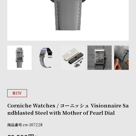
登
録
#Tags
リ
ッ
プ
バ
ル
チ
ッ
ク
ア
NEW
ッ
プ
Corniche Watches / コーニッシュ Visionnaire Sa
ル
ndblasted Steel with Mother of Pearl Dial
ウ
ォ
商品番号
cw-107228
ッ
チ