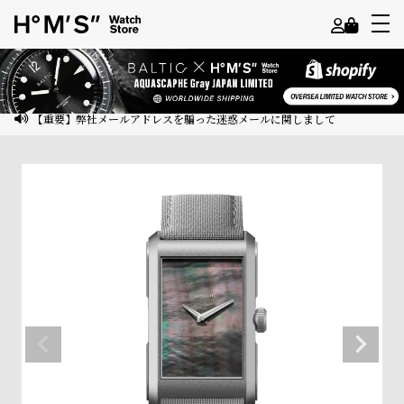
よ
う
こ
【重要】弊社メールアドレスを騙った迷惑メールに関しまして
そ
ゲ
ス
ト
様
ロ
グ
イ
ン
会
員