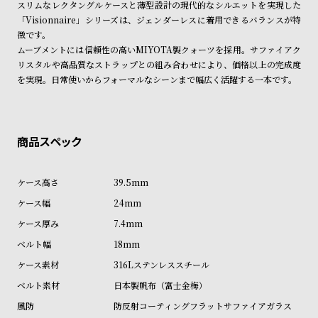
スリムなレクタングルケースと薄型設計の現代的なシルエットを実現した
ン
ン
「Visionnaire」シリーズは、ジェンダーレスに着用できるバランスが特
キ
ズ
徴です。
ン
腕
ムーブメントには信頼性の高いMIYOTA製クォーツを採用。サファイアク
リスタルや高品質なストラップとの組み合わせにより、価格以上の完成度
グ
時
を実現。日常使いからフォーマルなシーンまで幅広く活躍する一本です。
計
レ
キ
デ
ッ
ィ
ズ
ー
腕
39.5mm
ス
時
24mm
腕
計
7.4mm
時
18mm
計
316Lステンレススチール
替
ア
え
ッ
日本製帆布（富士金梅）
ベ
プ
防反射コーティングフラットサファイアガラス