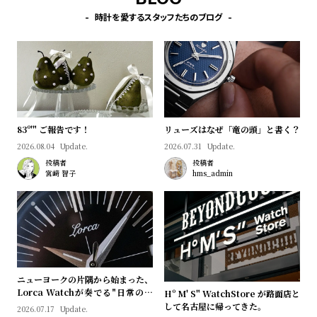
受
雑
時計を愛するスタッフたちのブログ
注
誌
販
掲
売
載
モ
商
デ
品
ル
83º'" ご報告です！
リューズはなぜ「竜の頭」と書く？
衣
セ
2026.08.04
Update.
2026.07.31
Update.
投稿者
投稿者
装
ー
宮﨑 智子
hms_admin
貸
ル
出
情
報
ニューヨークの片隅から始まった、
N
A
Lorca Watchが奏でる"日常のロ
Hº M' S" WatchStore が路面店と
e
b
マン"｜Brand Picks #08
して名古屋に帰ってきた。
2026.07.17
Update.