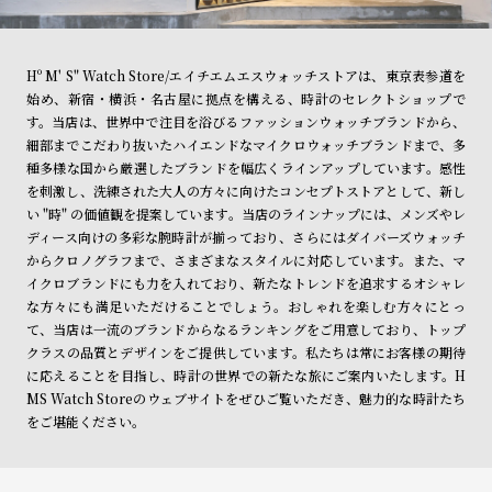
Hº M' S" Watch Store/エイチエムエスウォッチストアは、東京表参道を
始め、新宿・横浜・名古屋に拠点を構える、時計のセレクトショップで
す。当店は、世界中で注目を浴びるファッションウォッチブランドから、
細部までこだわり抜いたハイエンドなマイクロウォッチブランドまで、多
種多様な国から厳選したブランドを幅広くラインアップしています。感性
を刺激し、洗練された大人の方々に向けたコンセプトストアとして、新し
い "時" の価値観を提案しています。当店のラインナップには、メンズやレ
ディース向けの多彩な腕時計が揃っており、さらにはダイバーズウォッチ
からクロノグラフまで、さまざまなスタイルに対応しています。また、マ
イクロブランドにも力を入れており、新たなトレンドを追求するオシャレ
な方々にも満足いただけることでしょう。おしゃれを楽しむ方々にとっ
て、当店は一流のブランドからなるランキングをご用意しており、トップ
クラスの品質とデザインをご提供しています。私たちは常にお客様の期待
に応えることを目指し、時計の世界での新たな旅にご案内いたします。H
MS Watch Storeのウェブサイトをぜひご覧いただき、魅力的な時計たち
をご堪能ください。