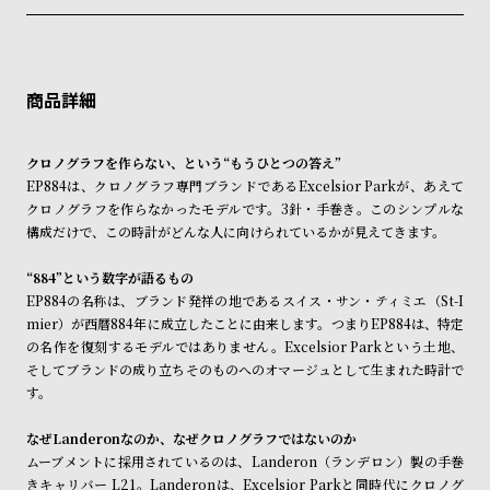
税込16,500円以上で全国送料無料
系列店舗から取り寄せ後に発送
ン
ン
クレジットカード、Amazon Pay、PayPay、コンビニ後払い、代金引
キ
ズ
換、銀行振込
上記のいずれかでの発送となります。
ン
腕
※限定品・受注販売商品・予約商品はクレジットカード、銀行振込のみ
発送日の確定はご注文確認後となります。場合によってはお届け日時の
ご利用頂けます。
ご希望に沿えない場合もございますので予めご了承くださいませ。
グ
時
計
ショッピングガイド
詳しくは下記のページをご覧くださいませ。
クロノグラフを作らない、という“もうひとつの答え”
レ
キ
※ご予約商品・受注商品は、記載のお届け予定での発送となります。
EP884は、クロノグラフ専門ブランドであるExcelsior Parkが、あえて
デ
ッ
クロノグラフを作らなかったモデルです。3針・手巻き。このシンプルな
商品の発送に関しまして
ィ
ズ
構成だけで、この時計がどんな人に向けられているかが見えてきます。
ー
腕
“884”という数字が語るもの
ス
時
EP884の名称は、ブランド発祥の地であるスイス・サン・ティミエ（St-I
腕
計
mier）が西暦884年に成立したことに由来します。つまりEP884は、特定
の名作を復刻するモデルではありません。Excelsior Parkという土地、
時
そしてブランドの成り立ちそのものへのオマージュとして生まれた時計で
計
す。
替
ア
なぜLanderonなのか、なぜクロノグラフではないのか
え
ッ
ムーブメントに採用されているのは、Landeron（ランデロン）製の手巻
ベ
プ
きキャリバー L21。Landeronは、Excelsior Parkと同時代にクロノグ