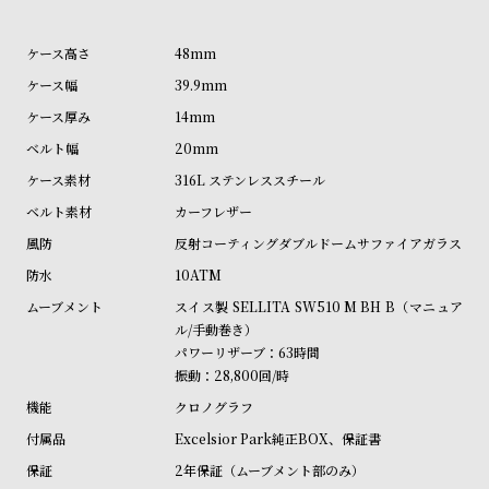
受
雑
注
誌
48mm
販
掲
39.9mm
売
載
14mm
モ
商
20mm
デ
品
316L ステンレススチール
ル
カーフレザー
衣
セ
反射コーティングダブルドームサファイアガラス
装
ー
10ATM
貸
ル
スイス製 SELLITA SW510 M BH B（マニュア
出
ル/手動巻き）
情
パワーリザーブ：63時間
振動：28,800回/時
報
クロノグラフ
N
A
Excelsior Park純正BOX、保証書
e
b
2年保証（ムーブメント部のみ）