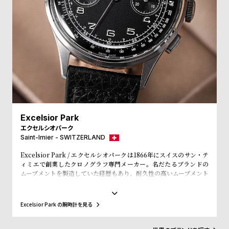
l
e
シ
返
ョ
品
ッ
に
ピ
つ
ン
い
グ
て
Excelsior Park
エクセルシオパーク
ガ
Saint-Imier - SWITZERLAND
イ
Excelsior Park / エクセルシオパークは1866年にスイスのサン・テ
ド
ィミエで創業したクロノグラフ専門メーカー。名だたるブランドの
時
刻
ムーブメントを製造していた経歴もあり、耐久性の高いムーブメント
が搭載された当時のオリジナルモデルは、いまだ多くの時計マニア
計
印
から支持を受けて絶大的な人気を誇っている。しかし、クオーツシ
ョックの煽りを受け、惜しまれつつも1度ブランドの歴史に幕を閉じ
保
サ
Excelsior Park の腕時計を見る
た。知る人ぞ知るブランドになってしまったが、2022年、昨今復活
証
ー
を遂げたスイス発の腕時計ブランド「Nivada Grenchen/ニバダ・
グレンヒェン」復活の立役者でもあるギヨーム・ライデ氏と時計業