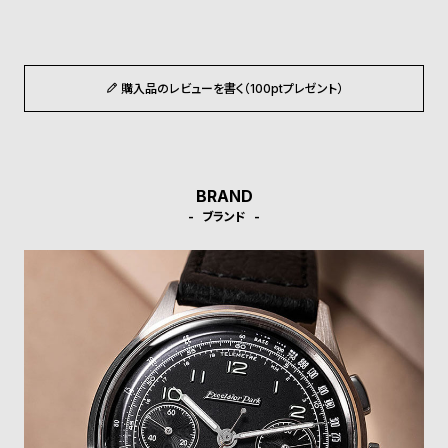
w
o
s
u
t
B
S
購入品のレビューを書く（100ptプレゼント）
l
h
o
o
g
p
BRAND
l
ブランド
i
s
t
#
P
e
o
p