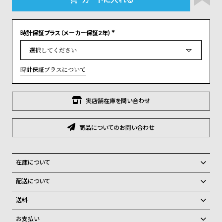
グ
ラ
フ
時計保証プラス（メーカー保証2年）
(
必
全
世
須
)
て
界
時計保証プラスについて
の
の
商
腕
実店舗在庫を問い合わせ
品
時
計
商品についてのお問い合わせ
ブ
ラ
ン
在庫について
ド
全国の系列店と在庫を共有しているため、在庫切れの場合がございま
配送について
一
す。
ご注文商品のお届け日数は在庫状況により異なり、
在庫切れの場合、キャンセルをさせて頂きます。
覧
送料
ラ
メ
弊社物流センターからの発送
配送料：550円（全国一律）
お支払い