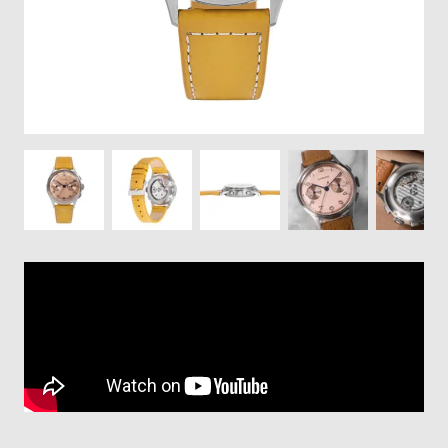
登
録
#Tags
リ
ッ
プ
バ
ル
チ
ッ
ク
ア
ッ
プ
ル
ウ
ォ
ッ
チ