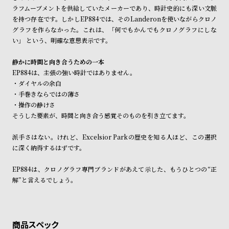
ル
ル
ラフムーブメントを供給していたメーカーであり、時計史的にも深い文脈
を持つ存在です。しかしEP884では、そのLanderonを使いながらクロノ
ト
ウ
グラフを作らなかった。これは、「何でもかんでもクロノグラフにしな
ォ
い」 という、明確な意思表示です。
ッ
静かに時間と向き合うための一本
チ
EP884は、主張の強い時計ではありません。
バ
・ダイヤルの余白
ン
・手巻きならではの薄さ
・操作の静けさ
ド
そうした要素が、時間と向き合う感覚そのものを引き立てます。
そ
限
の
定
派手さはない。けれど、Excelsior Parkの歴史を知る人ほど、この選択
に深く納得するはずです。
他
/
の
別
EP884は、クロノグラフ専門ブランドがあえて示した、もうひとつの“正
商
注
解”と言えるでしょう。
品
モ
デ
ル