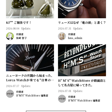
83º'" ご報告です！
リューズはなぜ「竜の頭」と書く？
2026.08.04
Update.
2026.07.31
Update.
投稿者
投稿者
宮﨑 智子
hms_admin
ニューヨークの片隅から始まった、
Lorca Watchが奏でる"日常のロ
Hº M' S" WatchStore が路面店と
マン"｜Brand Picks #08
して名古屋に帰ってきた。
2026.07.17
Update.
2026.07.01
Update.
投稿者
HºM'S" WatchStore 編集部
投稿者
HºM'S" WatchStore 編集部