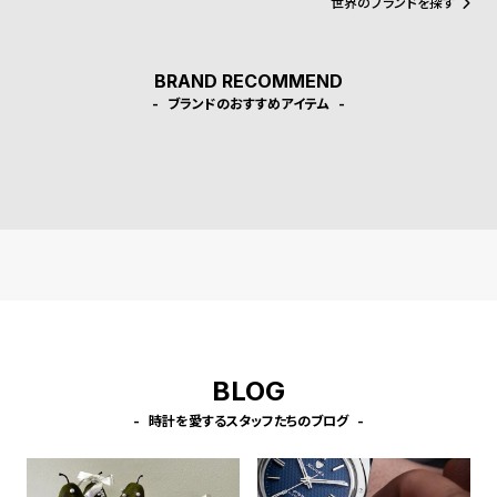
プ
ビ
世界のブランドを探す
界のインサイダーで構成されたといわれるユリウスグループによっ
ラ
ス
て再びその心臓に血を巡らせ動き始めた。
ス
BRAND RECOMMEND
よ
お
ブランドのおすすめアイテム
く
問
あ
い
る
合
質
わ
問
せ
BLOG
時計を愛するスタッフたちのブログ