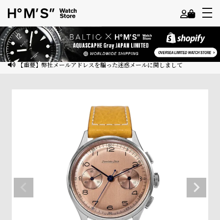
よ
う
こ
【重要】弊社メールアドレスを騙った迷惑メールに関しまして
そ
ゲ
ス
ト
様
ロ
グ
イ
ン
会
員