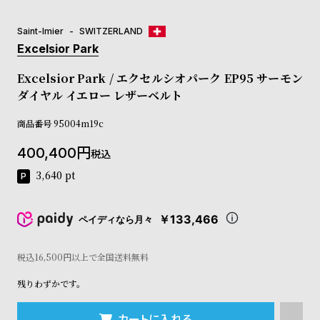
コ
ー
Saint-Imier
SWITZERLAND
ニ
Excelsior Park
ッ
シ
Excelsior Park / エクセルシオパーク EP95 サーモン
ュ
ダイヤル イエロー レザーベルト
ヴ
ィ
商品番号
ヴ
95004m19c
ィ
400,400
ア
税込
ン
3,640
pt
ウ
エ
ス
￥133,466
ペイディなら月々
ト
ウ
ッ
税込16,500円以上で全国送料無料
ド
ク
残りわずかです。
ロ
ノ
カートに入れる