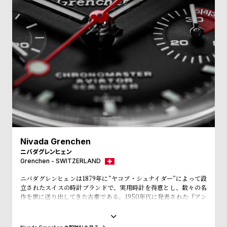
プ
ビ
ラ
ス
ス
よ
お
く
問
あ
い
る
合
質
わ
問
せ
Nivada Grenchen
ニバダグレンヒェン
Grenchen - SWITZERLAND
ニバダグレンヒェンは1879年に”ヤコブ・シュナイダー”によって設
立されたスイスの時計ブランドで、実用時計を得意とし、数々の名
作を世に送り出してきた古豪である。1950年代に発表された『アン
タークティック』は55年から56年にかけて南極探検のミッションに
も採用され、過酷な環境下の使用にも耐えうる信頼の高い腕時計と
して世界的地位を確固たるものとした。その後、1963年には200M