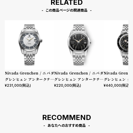
RELATED
この商品ページの関連商品
Nivada Grenchen / ニバダ
Nivada Grenchen / ニバダ
Nivada Grenc
グレンヒェン アンタークティ
グレンヒェン アンタークティ
グレンヒェン ク
ック 35mm グレイシャー レ
ック スパイダー ブラック デイ
ブロードアロー 
¥
231,000
(税込)
¥
220,000
(税込)
¥
440,000
(税込)
ギュラー ステンレススチール
ト 35mm ステンレススチール
セット ステンレ
ライスビーズ ブレスレット
ライスビーズ ブレスレット
イスブレスレット
ケースバック
RECOMMEND
あなたへのおすすめ商品