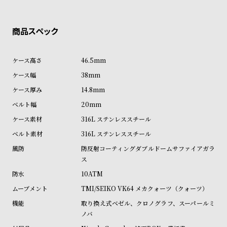
w
o
s
u
t
B
S
l
h
46.5mm
o
o
38mm
g
p
14.8mm
l
20mm
i
316L ステンレススチール
s
316L ステンレススチール
t
防反射コーティングダブルドームサファイアガラ
#
ス
P
10ATM
e
TMI/SEIKO VK64 メカクォーツ（クォーツ）
o
取り換え式ベゼル、クロノグラフ、スーパールミ
ノバ
p