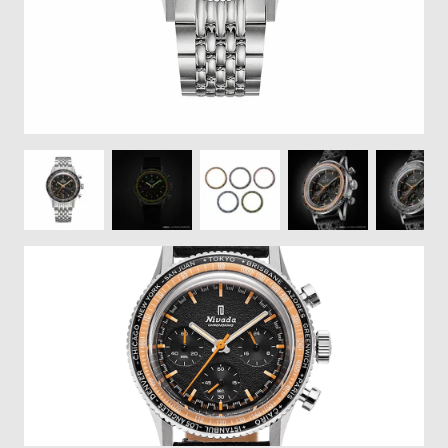
登
録
#Tags
リ
ッ
プ
バ
ル
チ
ッ
ク
ア
ッ
プ
ル
ウ
ォ
ッ
チ