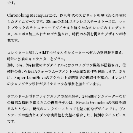
です。
ル
ル
ト
ウ
Chronoking Mecaquartzは、1970年代のスピリットを現代的に再解釈
ォ
したタイムピースです。38mmの316Lステンレススチールケースに、マッ
トブラックのテクスチャードダイヤルと鮮やかなオレンジのインデック
ッ
ス、エンボス加工されたロゴが施され、時代の本質を捉えたデザインが特
チ
徴です。
バ
コレクターに嬉しいGMTベゼルとタキメーターベゼルの選択肢を備え、
ン
時計に独自のキャラクターをプラス。
ド
3時、6時、9時位置のサブダイヤルにはクロノグラフ機能が搭載され、信
そ
限
頼性の高いVK63Aクォーツムーブメントが正確な動作を保証します。さら
に、Super-LumiNovaのアクセントが暗所での視認性を高め、オレンジ
の
定
のクロノグラフ秒針がダイナミックな印象を加えています。
他
/
の
別
ダブルドーム型サファイアガラスの耐久性や、24時間インジケーターなど
の精密な機能を備えたこの復刻モデルは、Nivada Grenchenの伝統を讃
商
注
えるとともに、現代のコレクターにとっても魅力的なデザインです。ヴィ
品
モ
ンテージの魅力とモダンな実用性を完璧に融合した、特別なタイムピース
デ
です。
ル