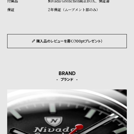
Nivada Grenchen純正BOX、保証書
l
2年保証（ムーブメント部のみ）
e
シ
返
ョ
品
購入品のレビューを書く（100ptプレゼント）
ッ
に
ピ
つ
ン
い
グ
て
BRAND
ガ
ブランド
イ
ド
時
刻
計
印
保
サ
証
ー