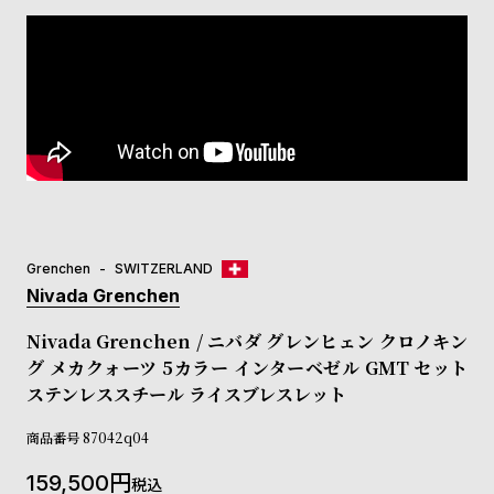
コ
ー
ニ
ッ
シ
ュ
ヴ
ィ
ヴ
ィ
ア
ン
Grenchen
SWITZERLAND
ウ
Nivada Grenchen
エ
ス
Nivada Grenchen / ニバダ グレンヒェン クロノキン
ト
グ メカクォーツ 5カラー インターベゼル GMT セット
ウ
ッ
ステンレススチール ライスブレスレット
ド
ク
商品番号
87042q04
ロ
159,500
ノ
税込