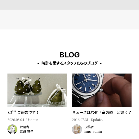
ット
ンケースバック
BLOG
時計を愛するスタッフたちのブログ
83º'" ご報告です！
リューズはなぜ「竜の頭」と書く？
2026.08.04
Update.
2026.07.31
Update.
投稿者
投稿者
宮﨑 智子
hms_admin