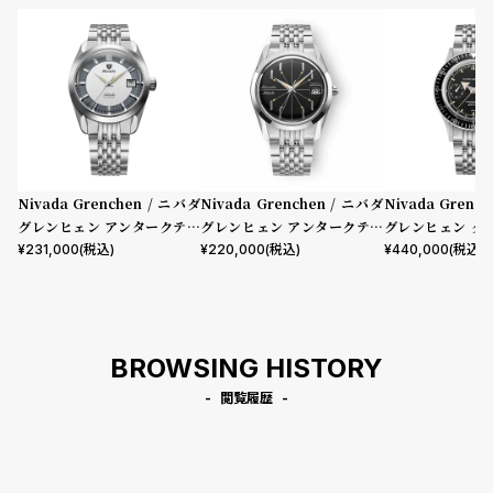
Nivada Grenchen / ニバダ
Nivada Grenchen / ニバダ
Nivada Grenc
グレンヒェン アンタークティ
グレンヒェン アンタークティ
グレンヒェン ク
ック 35mm グレイシャー レ
ック スパイダー ブラック デイ
ブロードアロー 
¥
231,000
(税込)
¥
220,000
(税込)
¥
440,000
(税込)
ギュラー ステンレススチール
ト 35mm ステンレススチール
セット ステンレ
ライスビーズ ブレスレット
ライスビーズ ブレスレット
イスブレスレット
ケースバック
BROWSING HISTORY
閲覧履歴