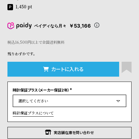
グ
1,450
pt
ラ
フ
￥53,166
ペイディなら月々
全
世
て
界
税込16,500円以上で全国送料無料
の
の
残りわずかです。
商
腕
品
時
カートに入れる
計
ブ
ラ
時計保証プラス（メーカー保証2年）
(
必
ン
須
)
ド
時計保証プラスについて
一
覧
実店舗在庫を問い合わせ
ラ
メ