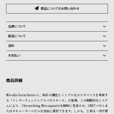
ン
ン
商品についてのお問い合わせ
キ
ズ
ン
腕
グ
時
在庫について
計
全国の系列店と在庫を共有しているため、在庫切れの場合がございま
配送について
レ
キ
す。
ご注文商品のお届け日数は在庫状況により異なり、
在庫切れの場合、キャンセルをさせて頂きます。
デ
ッ
送料
ィ
ズ
弊社物流センターからの発送
配送料：550円（全国一律）
お支払い
税込16,500円以上で全国送料無料
系列店舗から取り寄せ後に発送
ー
腕
クレジットカード、Amazon Pay、PayPay、コンビニ後払い、代金引
ス
時
換、銀行振込
上記のいずれかでの発送となります。
腕
計
※限定品・受注販売商品・予約商品はクレジットカード、銀行振込のみ
発送日の確定はご注文確認後となります。場合によってはお届け日時の
ご利用頂けます。
ご希望に沿えない場合もございますので予めご了承くださいませ。
時
計
ショッピングガイド
詳しくは下記のページをご覧くださいませ。
Nivada Grenchenから、時計の個性とシンプルなカスタマイズを革新す
替
ア
※ご予約商品・受注商品は、記載のお届け予定での発送となります。
る「インターチェンジャブルベゼルキット」が登場。この画期的なシステ
え
ッ
ムにより、Chronoking Mecaquartzを瞬時に変身させ、GMTベゼルま
商品の発送に関しまして
ベ
プ
たはタキメーターベゼルを自由に選択できます。しかも、工具は一切不要