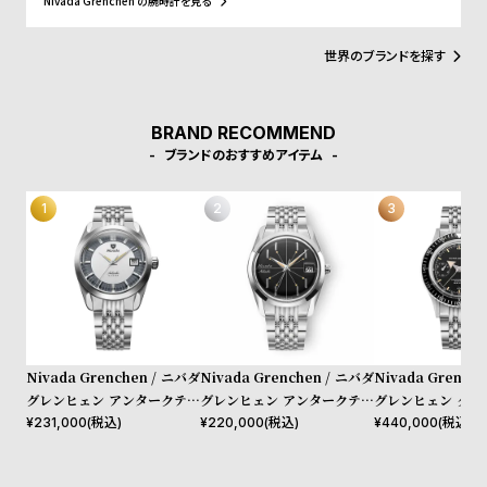
Nivada Grenchen の腕時計を見る
防水と高い防水機能を備えたクロノグラフ『クロノマスター』を発
表。この勢いで躍進を続けるかと思われたが、1970年代のクオーツ
ショックの煽りを受け、1980年代に1度はその歩みを止めることと
世界のブランドを探す
なる。その後、長い冬眠期間を経て、ニバダに転機が訪れる。2019
年にウォッチブランド『WilliamL.1985(ウィリアムエル1895)』を
立ち上げた”ギョーム・ライデ”氏と、時計メーカー『モントリシャ
ールグループ』のオーナーである“レミ・シャブラ”氏がニバダ使用
BRAND RECOMMEND
のライセンスを獲得。かつての趣をそのままに現代へと蘇らせた。
ブランドのおすすめアイテム
Nivada Grenchen / ニバダ
Nivada Grenchen / ニバダ
Nivada Grench
グレンヒェン アンタークティ
グレンヒェン アンタークティ
グレンヒェン クロ
ック 35mm グレイシャー レ
ック スパイダー ブラック デ
ブロードアロー 5
¥
231,000
(税込)
¥
220,000
(税込)
¥
440,000
(税込)
ギュラー ステンレススチール
イト 35mm ステンレススチ
ルセット ステンレ
ライスビーズ ブレスレット
ール ライスビーズ ブレスレ
ライスブレスレット