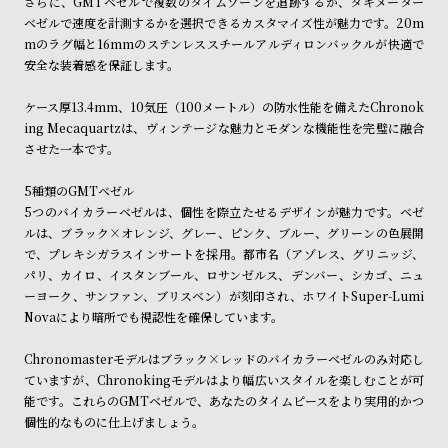
さらに、GMTベゼルで複数のタイムゾーンを追跡するか、タキメーター
受
雑
ベゼルで速度を計測するかを選択できるカスタマイズ性が魅力です。20m
注
誌
mのラグ幅と16mmのステンレススチールアルディロンバックルが快適で
安全な装着感を保証します。
販
掲
売
載
ケース厚13.4mm、10気圧（100メートル）の防水性能を備えたChronok
モ
商
ing Mecaquartzは、ヴィンテージな魅力とモダンな機能性を完璧に融合
させた一本です。
デ
品
ル
5種類のGMTベゼル
衣
セ
5つのバイカラーベゼルは、個性を際立たせるデザインが魅力です。ベゼ
ルは、ブラック×オレンジ、グレー、ピンク、ブルー、グリーンの色展開
装
ー
で、プレキシガラスインサートを採用。都市名（アゾレス、グリニッジ、
貸
ル
パリ、カイロ、イスタンブール、ロサンゼルス、デンバー、シカゴ、ニュ
出
ーヨーク、サンファン、ブリスベン）が刻印され、ホワイトSuper-Lumi
Novaにより暗所でも視認性を確保しています。
情
報
Chronomasterモデルはブラック×レッドのバイカラーベゼルのみ対応し
ていますが、Chronokingモデルはより幅広いスタイルを楽しむことが可
N
A
能です。これらのGMTベゼルで、あなたのタイムピースをより実用的かつ
個性的なものに仕上げましょう。
e
b