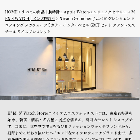
HOME
すべての商品｜腕時計・Apple Watchバンド・アクセサリー
M
EN'S WATCH | メンズ腕時計
Nivada Grenchen / ニバダ グレンヒェン ク
ロノキング メカクォーツ 5カラー インターベゼル GMT セット ステンレスス
チール ライスブレスレット
Hº M' S" Watch Store/エイチエムエスウォッチストアは、東京表参道を
始め、新宿・横浜・名古屋に拠点を構える、時計のセレクトショップで
す。当店は、世界中で注目を浴びるファッションウォッチブランドから、
細部までこだわり抜いたハイエンドなマイクロウォッチブランドまで、多
種多様な国から厳選したブランドを幅広くラインアップしています。感性