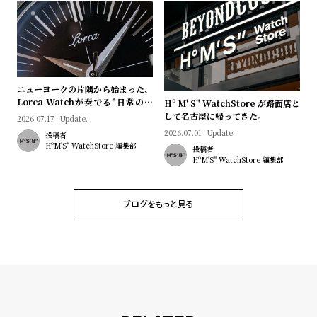
ニューヨークの片隅から始まった、
Lorca Watchが奏でる"日常のロ
Hº M' S" WatchStore が路面店と
マン"｜Brand Picks #08
して名古屋に帰ってきた。
2026.07.17
Update.
2026.07.01
Update.
投稿者
HºM'S" WatchStore 編集部
投稿者
HºM'S" WatchStore 編集部
ブログをもっと見る