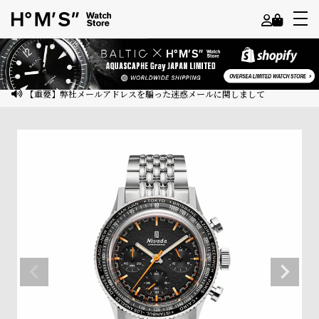
よ
う
こ
【重要】弊社メールアドレスを騙った迷惑メールに関しまして
そ
ゲ
ス
ト
様
ロ
グ
イ
ン
会
員