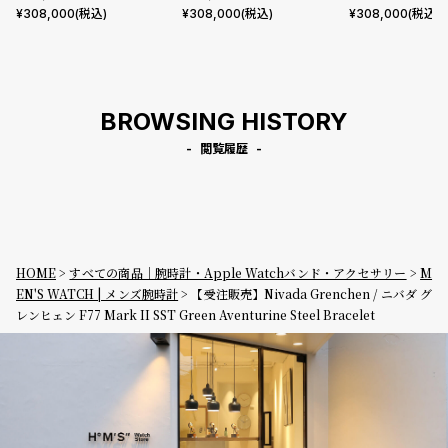
7 Mark II SST Meteorite S
7 Mark II SST Lapis Steel
ST Dark Blue 
¥
308,000
(税込)
¥
308,000
(税込)
¥
308,000
(税込)
teel Bracelet
Bracelet
Steel Bracelet
BROWSING HISTORY
閲覧履歴
HOME
すべての商品｜腕時計・Apple Watchバンド・アクセサリー
M
EN'S WATCH | メンズ腕時計
【受注販売】Nivada Grenchen / ニバダ グ
レンヒェン F77 Mark II SST Green Aventurine Steel Bracelet