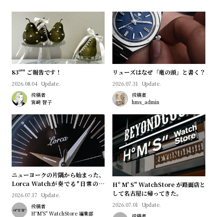
プ
ビ
ラ
ス
ス
よ
お
く
問
あ
い
83º'" ご報告です！
リューズはなぜ「竜の頭」と書く？
る
合
2026.08.04
Update.
2026.07.31
Update.
投稿者
投稿者
質
わ
宮﨑 智子
hms_admin
問
せ
ニューヨークの片隅から始まった、
Lorca Watchが奏でる"日常のロ
Hº M' S" WatchStore が路面店と
マン"｜Brand Picks #08
して名古屋に帰ってきた。
2026.07.17
Update.
2026.07.01
Update.
投稿者
HºM'S" WatchStore 編集部
投稿者