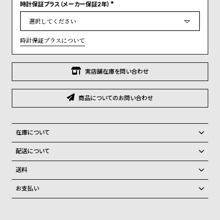
グ
時計保証プラス（メーカー保証2年）
(
ラ
必
須
フ
)
時計保証プラスについて
全
世
て
界
実店舗在庫を問い合わせ
の
の
商
腕
商品についてのお問い合わせ
品
時
計
ブ
在庫について
ラ
全国の系列店と在庫を共有しているため、在庫切れの場合がございま
配送について
ン
す。
ご注文商品のお届け日数は在庫状況により異なり、
在庫切れの場合、キャンセルをさせて頂きます。
ド
送料
一
弊社物流センターからの発送
配送料：550円（全国一律）
お支払い
税込16,500円以上で全国送料無料
系列店舗から取り寄せ後に発送
覧
クレジットカード、Amazon Pay、PayPay、コンビニ後払い、代金引
ラ
メ
換、銀行振込
上記のいずれかでの発送となります。