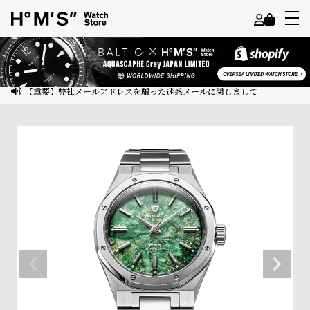
よ
う
こ
【重要】弊社メールアドレスを騙った迷惑メールに関しまして
そ
ゲ
ス
ト
様
ロ
グ
イ
ン
会
員