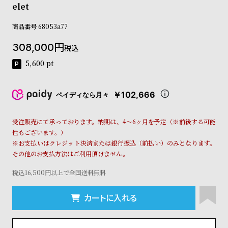
elet
コ
ー
ニ
商品番号
68053a77
ッ
308,000
シ
税込
ュ
5,600
pt
ヴ
ィ
ヴ
￥102,666
ペイディなら月々
ィ
ア
ン
受注販売にて承っております。納期は、4～6ヶ月を予定（※前後する可能
ウ
性もございます。）
エ
※お支払いはクレジット決済または銀行振込（前払い）のみとなります。
ス
その他のお支払方法はご利用頂けません。
ト
ウ
税込16,500円以上で全国送料無料
ッ
ド
カートに入れる
ク
ロ
ノ