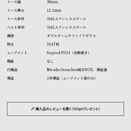
38mm
ル
ル
12.2mm
ト
ウ
316Lステンレススチール
ォ
316Lステンレススチール
ッ
チ
ダブルドームサファイアガラス
バ
10ATM
ン
Soprod P024（自動巻き）
ド
なし
そ
限
Nivada Grenchen純正BOX、保証書
の
定
2年保証（ムーブメント部のみ）
他
/
の
別
商
注
品
モ
購入品のレビューを書く（100ptプレゼント）
デ
ル