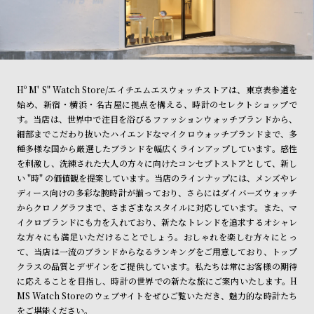
Hº M' S" Watch Store/エイチエムエスウォッチストアは、東京表参道を
始め、新宿・横浜・名古屋に拠点を構える、時計のセレクトショップで
す。当店は、世界中で注目を浴びるファッションウォッチブランドから、
細部までこだわり抜いたハイエンドなマイクロウォッチブランドまで、多
種多様な国から厳選したブランドを幅広くラインアップしています。感性
を刺激し、洗練された大人の方々に向けたコンセプトストアとして、新し
い "時" の価値観を提案しています。当店のラインナップには、メンズやレ
ディース向けの多彩な腕時計が揃っており、さらにはダイバーズウォッチ
からクロノグラフまで、さまざまなスタイルに対応しています。また、マ
イクロブランドにも力を入れており、新たなトレンドを追求するオシャレ
な方々にも満足いただけることでしょう。おしゃれを楽しむ方々にとっ
て、当店は一流のブランドからなるランキングをご用意しており、トップ
クラスの品質とデザインをご提供しています。私たちは常にお客様の期待
に応えることを目指し、時計の世界での新たな旅にご案内いたします。H
MS Watch Storeのウェブサイトをぜひご覧いただき、魅力的な時計たち
をご堪能ください。