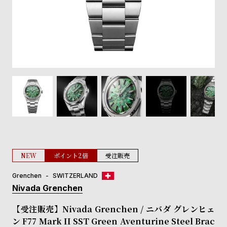
登
録
#Tags
リ
ッ
プ
バ
ル
チ
ッ
ク
ア
NEW
ポイント2倍
受注販売
ッ
プ
Grenchen
SWITZERLAND
ル
Nivada Grenchen
ウ
ォ
【受注販売】Nivada Grenchen / ニバダ グレンヒェ
ッ
ン F77 Mark II SST Green Aventurine Steel Brac
チ