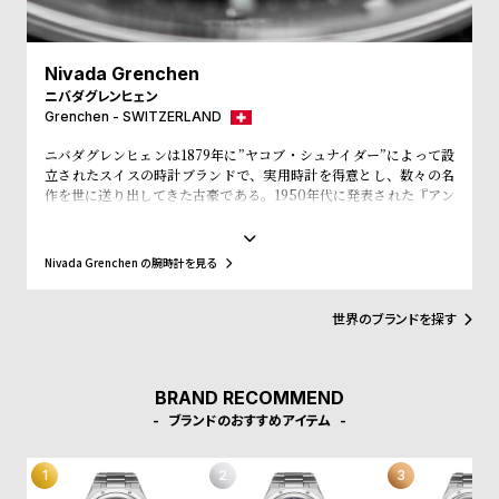
w
o
s
u
t
Nivada Grenchen
ニバダグレンヒェン
B
S
Grenchen - SWITZERLAND
l
h
ニバダグレンヒェンは1879年に”ヤコブ・シュナイダー”によって設
o
o
立されたスイスの時計ブランドで、実用時計を得意とし、数々の名
g
p
作を世に送り出してきた古豪である。1950年代に発表された『アン
タークティック』は55年から56年にかけて南極探検のミッションに
l
も採用され、過酷な環境下の使用にも耐えうる信頼の高い腕時計と
して世界的地位を確固たるものとした。その後、1963年には200M
i
Nivada Grenchen の腕時計を見る
防水と高い防水機能を備えたクロノグラフ『クロノマスター』を発
s
表。この勢いで躍進を続けるかと思われたが、1970年代のクオーツ
ショックの煽りを受け、1980年代に1度はその歩みを止めることと
t
世界のブランドを探す
なる。その後、長い冬眠期間を経て、ニバダに転機が訪れる。2019
#
年にウォッチブランド『WilliamL.1985(ウィリアムエル1895)』を
立ち上げた”ギョーム・ライデ”氏と、時計メーカー『モントリシャ
P
ールグループ』のオーナーである“レミ・シャブラ”氏がニバダ使用
BRAND RECOMMEND
e
のライセンスを獲得。かつての趣をそのままに現代へと蘇らせた。
ブランドのおすすめアイテム
o
p