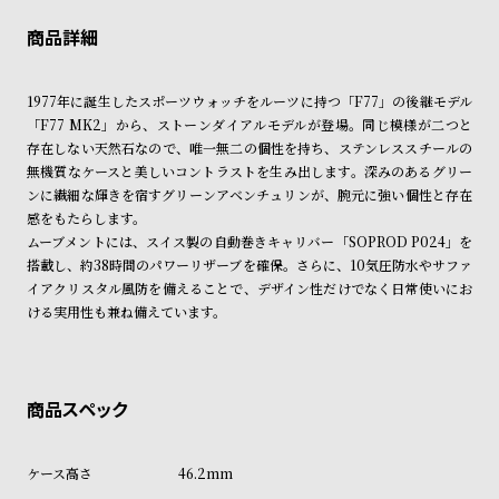
※限定品・受注販売商品・予約商品はクレジットカード、銀行振込のみ
ン
ン
発送日の確定はご注文確認後となります。場合によってはお届け日時の
ご利用頂けます。
ご希望に沿えない場合もございますので予めご了承くださいませ。
キ
ズ
ン
腕
ショッピングガイド
詳しくは下記のページをご覧くださいませ。
1977年に誕生したスポーツウォッチをルーツに持つ「F77」の後継モデル
グ
時
※ご予約商品・受注商品は、記載のお届け予定での発送となります。
「F77 MK2」から、ストーンダイアルモデルが登場。同じ模様が二つと
計
存在しない天然石なので、唯一無二の個性を持ち、ステンレススチールの
商品の発送に関しまして
レ
キ
無機質なケースと美しいコントラストを生み出します。深みのあるグリー
ンに繊細な輝きを宿すグリーンアベンチュリンが、腕元に強い個性と存在
デ
ッ
感をもたらします。
ィ
ズ
ムーブメントには、スイス製の自動巻きキャリバー「SOPROD P024」を
ー
腕
搭載し、約38時間のパワーリザーブを確保。さらに、10気圧防水やサファ
イアクリスタル風防を備えることで、デザイン性だけでなく日常使いにお
ス
時
ける実用性も兼ね備えています。
腕
計
時
計
替
ア
え
ッ
46.2mm
ベ
プ