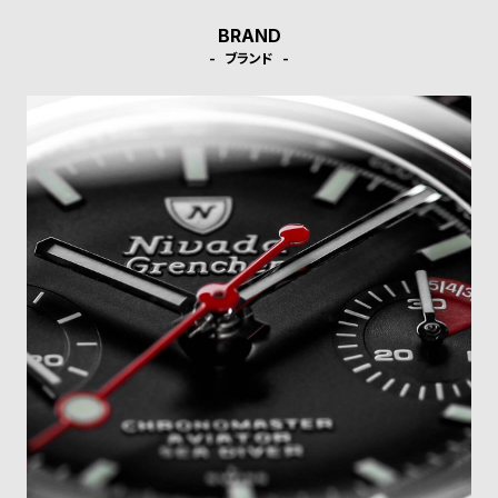
受
雑
BRAND
注
誌
ブランド
販
掲
売
載
モ
商
デ
品
ル
衣
セ
装
ー
貸
ル
出
情
報
N
A
e
b