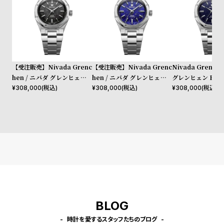
l
e
シ
返
ョ
品
【受注販売】Nivada Grenc
【受注販売】Nivada Grenc
Nivada Grench
ッ
に
hen / ニバダ グレンヒェン F
hen / ニバダ グレンヒェン F
グレンヒェン F77 Ma
ピ
つ
77 Mark II SST Meteorit
77 Mark II SST Lapis Ste
ST Dark Blue A
¥
308,000
(税込)
¥
308,000
(税込)
¥
308,000
(税込)
e Steel Bracelet
el Bracelet
Steel Bracelet
ン
い
グ
て
ガ
イ
ド
時
刻
計
印
保
サ
BLOG
証
ー
時計を愛するスタッフたちのブログ