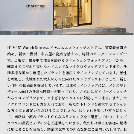
Hº M' S" Watch Store/エイチエムエスウォッチストアは、東京表参道を
始め、新宿・横浜・名古屋に拠点を構える、時計のセレクトショップで
す。当店は、世界中で注目を浴びるファッションウォッチブランドから、
細部までこだわり抜いたハイエンドなマイクロウォッチブランドまで、多
種多様な国から厳選したブランドを幅広くラインアップしています。感性
を刺激し、洗練された大人の方々に向けたコンセプトストアとして、新し
い "時" の価値観を提案しています。当店のラインナップには、メンズやレ
ディース向けの多彩な腕時計が揃っており、さらにはダイバーズウォッチ
からクロノグラフまで、さまざまなスタイルに対応しています。また、マ
イクロブランドにも力を入れており、新たなトレンドを追求するオシャレ
な方々にも満足いただけることでしょう。おしゃれを楽しむ方々にとっ
て、当店は一流のブランドからなるランキングをご用意しており、トップ
クラスの品質とデザインをご提供しています。私たちは常にお客様の期待
に応えることを目指し、時計の世界での新たな旅にご案内いたします。H