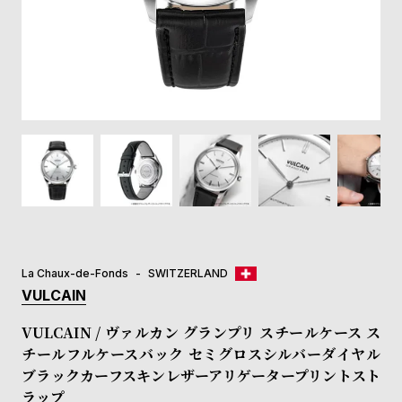
登
録
#Tags
リ
ッ
プ
バ
ル
チ
ッ
ク
ア
La Chaux-de-Fonds
SWITZERLAND
ッ
VULCAIN
プ
ル
VULCAIN / ヴァルカン グランプリ スチールケース ス
ウ
チールフルケースバック セミグロスシルバーダイヤル
ォ
ブラックカーフスキンレザーアリゲータープリントスト
ッ
チ
ラップ