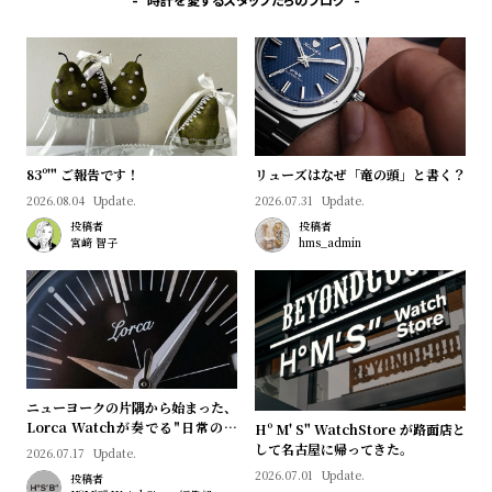
時計を愛するスタッフたちのブログ
83º'" ご報告です！
リューズはなぜ「竜の頭」と書く？
2026.08.04
Update.
2026.07.31
Update.
投稿者
投稿者
宮﨑 智子
hms_admin
ニューヨークの片隅から始まった、
Lorca Watchが奏でる"日常のロ
Hº M' S" WatchStore が路面店と
マン"｜Brand Picks #08
して名古屋に帰ってきた。
2026.07.17
Update.
2026.07.01
Update.
投稿者