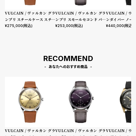
VULCAIN / ヴァルカン グラ
VULCAIN / ヴァルカン グラ
VULCAIN / 
ンプリ スチールケース スチー
ンプリ スモールセコンド パー
ンダイバー ノー
ルフルケースバック セミグロ
プル ダイヤル グレー レザー
ンズケース スチ
¥
275,000
(税込)
¥
253,000
(税込)
¥
440,000
(税込)
スシャンパンダイヤル ブラウ
ベルト
スバック グレー
ンカーフレザーストラップ
ーストラップ
RECOMMEND
あなたへのおすすめ商品
VULCAIN / ヴァルカン グラ
VULCAIN / ヴァルカン グラ
VULCAIN / 