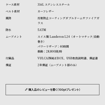
w
o
316L ステンレススチール
s
u
カーフレザー
t
反射防止コーティングダブルドームサファイアガ
B
S
ラス
l
h
5ATM
o
o
スイス製 Landeron L24（オートマチック/自動
g
p
巻き）
パワーリザーブ：40時間
l
振動：28,800回/時
i
VULCAIN純正BOX、USB取扱説明書、保証書
s
2年保証（ムーブメント部のみ）
t
#
P
e
購入品のレビューを書く（100ptプレゼント）
o
p