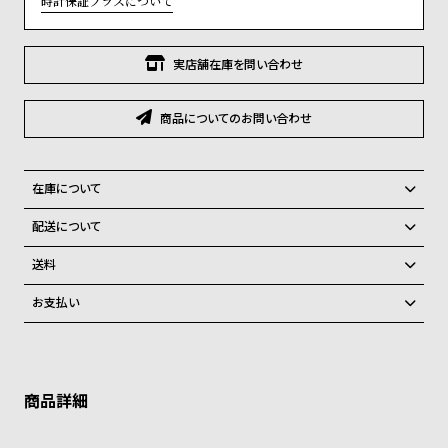
時計保証プラスについて
グ
ラ
フ
実店舗在庫を問い合わせ
全
世
商品についてのお問い合わせ
て
界
の
の
商
腕
在庫について
品
時
全国の系列店と在庫を共有しているため、在庫切れの場合がございま
配送について
計
す。
ご注文商品のお届け日数は在庫状況により異なり、
在庫切れの場合、キャンセルをさせて頂きます。
ブ
送料
ラ
弊社物流センターからの発送
配送料：550円（全国一律）
お支払い
税込16,500円以上で全国送料無料
ン
系列店舗から取り寄せ後に発送
クレジットカード、Amazon Pay、PayPay、コンビニ後払い、代金引
ド
換、銀行振込
上記のいずれかでの発送となります。
一
※限定品・受注販売商品・予約商品はクレジットカード、銀行振込のみ
発送日の確定はご注文確認後となります。場合によってはお届け日時の
ご利用頂けます。
ご希望に沿えない場合もございますので予めご了承くださいませ。
覧
ラ
メ
ショッピングガイド
詳しくは下記のページをご覧くださいませ。