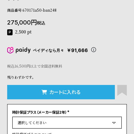
コ
ー
商品番号
670171a50-ban248
ニ
ッ
275,000
税込
シ
2,500
pt
ュ
ヴ
ィ
￥91,666
ペイディなら月々
ヴ
ィ
ア
税込16,500円以上で全国送料無料
ン
ウ
残りわずかです。
エ
ス
カートに入れる
ト
ウ
ッ
ド
時計保証プラス（メーカー保証2年）
(
ク
必
須
ロ
)
ノ