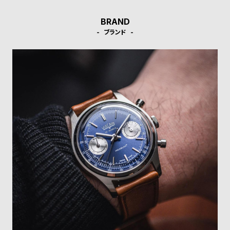
l
e
BRAND
ブランド
シ
返
ョ
品
ッ
に
ピ
つ
ン
い
グ
て
ガ
イ
ド
時
刻
計
印
保
サ
証
ー