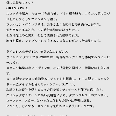
ン
ン
常に完璧なフィット
※ご予約商品・受注商品は、記載のお届け予定での発送となります。
GRAND PRIX
キ
ズ
スコッチを嗜み、キューバを燻らせ、ドイツ車を駆り、フランス流に口づ
商品の発送に関しまして
ン
腕
けを交わす――そしてヴァルカンを纏う。
グ
時
ヴァルカン・グランプリは、派手さよりも知性と格を漂わせる存在。
他が声高に叫ぶとき、この時計は静かに語りかける。
計
それは控えめな贅沢、そして洗練された趣味の表現。
レ
キ
流行を超え、シンプルにしてタイムレスなエレガンスを体現します。
デ
ッ
タイムレスなデザイン、モダンなエレガンス
ィ
ズ
ヴァルカン グランプリ 39mm は、純粋なエレガンスを体現するタイムピ
ー
腕
ースです。
ス
時
スリムで無駄のないデザインは、その機能性と同様に、精緻な時を刻みま
す。
腕
計
スイス製ランデロン自動巻ムーブメントを搭載し、ドーム型クリスタルと
時
ドーム型ダイヤルを備えたヴィンテージスタイル。
計
洗練された時計を愛する人々の目を惹くディテールが随所に宿ります。
クラシックなデザインと高い汎用性により、ダブルブレストのブレザー、
替
ア
ローファー、スカーフといったこだわりの装いに完璧に調和。
え
ッ
いつでも、どこでも、スタイルを完成させる最後のピースです。
ベ
プ