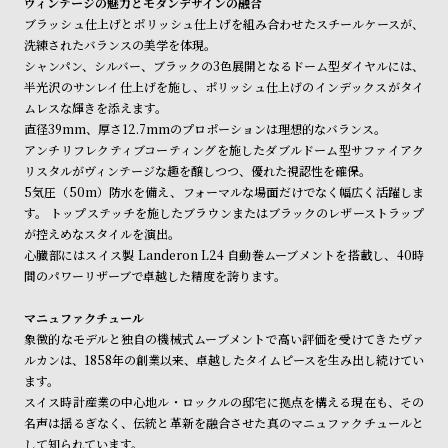
ヴィンテージの魅力とモダンデザインの融合
ル
ル
ブラッシュ仕上げとポリッシュ仕上げを組み合わせたスチールケースが、
ト
ウ
洗練されたバランスの美学を体現。
ォ
シャンパン、シルバー、ブラックの3色展開となるドーム型ダイヤルには、
半光沢のサンレイ仕上げを施し、ポリッシュ仕上げのインデックスがタイ
ッ
ムレスな輝きを添えます。
チ
直径39mm、厚さ12.7mmのプロポーションは理想的なバランス。
バ
アンチリフレクティブコーティングを施したダブルドーム型サファイアク
リスタルがヴィンテージな趣を醸しつつ、優れた視認性を確保。
ン
5気圧（50m）防水を備え、フォーマルな場面だけでなく幅広く活躍しま
ド
す。 トップステッチを施したブラウンまたはブラックのレザーストラップ
そ
限
が控えめなスタイルを演出。
心臓部にはスイス製 Landeron L24 自動巻ムーブメントを搭載し、40時
の
定
間のパワーリザーブで卓越した精度を誇ります。
他
/
の
別
マニュファクチュール
象徴的なモデルと独自の機械式ムーブメントで高い評価を受けてきたヴァ
商
注
ルカンは、1858年の創業以来、卓越したタイムピースを生み出し続けてい
品
モ
ます。
デ
スイス時計産業の中心地ル・ロックルの邸宅に拠点を構える現在も、その
名声は揺るぎなく、伝統と革新を融合させた真のマニュファクチュールと
ル
して知られています。