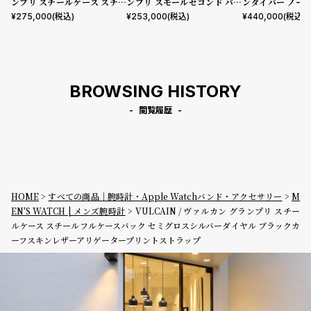
ンプリ スチールケース スチー
ンプリ スモールセコンド パー
ンダイバー ノー
ルフルケースバック セミグロ
プル ダイヤル グレー レザー
ンズケース スチ
¥
275,000
(税込)
¥
253,000
(税込)
¥
440,000
(税込)
スシャンパンダイヤル ブラウ
ベルト
スバック グレー
ンカーフレザーストラップ
ーストラップ
BROWSING HISTORY
閲覧履歴
HOME
すべての商品｜腕時計・Apple Watchバンド・アクセサリー
M
EN'S WATCH | メンズ腕時計
VULCAIN / ヴァルカン グランプリ スチー
ルケース スチールフルケースバック セミグロスシルバーダイヤル ブラックカ
ーフスキンレザーアリゲータープリントストラップ