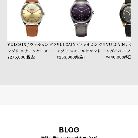
グラフモデルやヴィンテージ感漂うスキンダイバーを次々に発表し
た。ヴァルカンの腕時計は、時計愛好家をもうならす長い歴史と驚
きの品質を備え、日常において上質な時間とスタイルを提供する。
VULCAIN / ヴァルカン グラ
VULCAIN / ヴァルカン グラ
VULCAIN / ヴ
ンプリ スチールケース スチ
ンプリ スモールセコンド パ
ンダイバー ノーテ
ールフルケースバック セミグ
ープル ダイヤル グレー レザ
ロンズケース スチ
¥
275,000
(税込)
¥
253,000
(税込)
¥
440,000
(税込)
ロスシャンパンダイヤル ブラ
ー ベルト
ースバック グレ
ウンカーフレザーストラップ
ラバーストラップ
BLOG