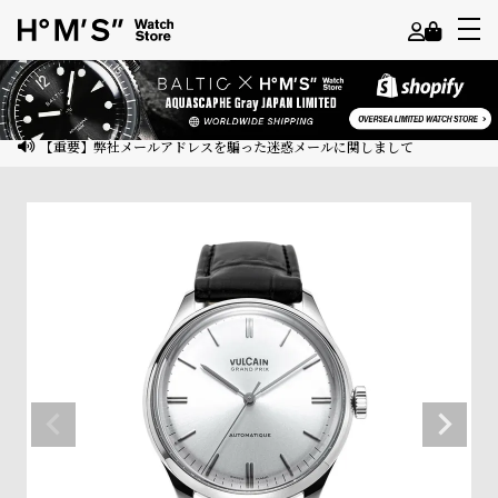
よ
う
こ
【重要】弊社メールアドレスを騙った迷惑メールに関しまして
そ
ゲ
ス
ト
様
ロ
グ
イ
ン
会
員