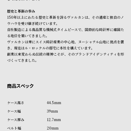
受
雑
注
誌
歴史と革新の歩み
150年以上にわたる歴史と革新を誇るヴァルカンは、その遺産と独自のノ
販
掲
ウハウを受け継ぎ続けています。
売
載
自社製造による高品質な機械式タイムピースで、国際的な時計界に確固た
モ
商
る地位を築いてきました。
ヴァルカンは常にスイス時計産業の中心地、ヌーシャテル山地に拠点を置
デ
品
き、現在はル・ロックルの邸宅に本社を構えています。
ル
創業以来変わらぬ伝統の精神こそが、そのブランドアイデンティティを形
衣
セ
づくってきました。
装
ー
貸
ル
出
情
報
44.5mm
39mm
N
A
12.7mm
e
b
20mm