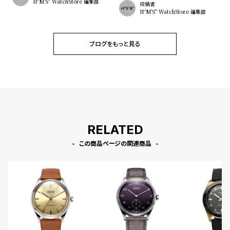
HºM'S" WatchStore 編集部
投稿者
HºM'S" WatchStore 編集部
ブログをもっと見る
RELATED
この商品ページの関連商品