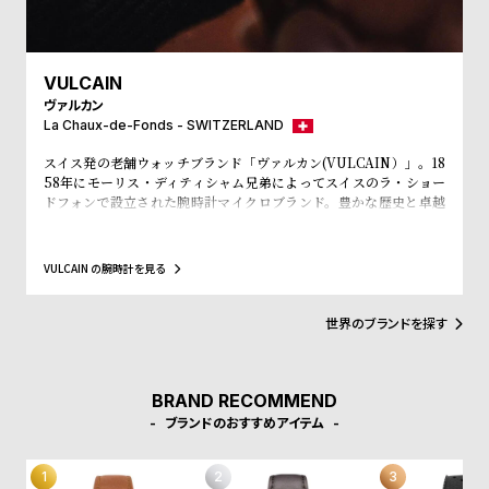
プ
ビ
ラ
ス
ス
VULCAIN
よ
お
ヴァルカン
く
問
La Chaux-de-Fonds - SWITZERLAND
あ
い
スイス発の老舗ウォッチブランド「ヴァルカン(VULCAIN）」。18
58年にモーリス・ディティシャム兄弟によってスイスのラ・ショー
る
合
ドフォンで設立された腕時計マイクロブランド。豊かな歴史と卓越
質
わ
した技術による優れた品質とデザインが特徴であり、創業以来、ク
ロノメーターやクロノグラフなどの複雑な機構を作り出し、数々の
問
せ
賞に輝くマニファクチュールブランドとしての実績を築いてきた。
VULCAIN の腕時計を見る
創業から約1世紀が経過した頃、ヴァルカンは世 界で初めてアラー
ム機能を搭載した機械式腕時計「クリケット」を開発。アラーム音
がコオロギの鳴き声に似ていることからその名前は付けられた。こ
世界のブランドを探す
の革新的で優れた有用性を持つ腕時計は、世界中で大きな反響を呼
び、歴代のアメリカ大統領が着用したことから「大統領の時計」と
も呼ばれるまでに至った。2002年に本拠地をスイスのル・ロックル
に移し、卓越した技術を活かした革新的なモノづくりを続けてきた
BRAND RECOMMEND
が、近年はいくつかの困難に直面し、表舞台から姿を消していた。
ブランドのおすすめアイテム
しかし、2022年にはブランドのアイコンである「クリケット」に新
しいキャリバー「ヴァルカン自社製キャリバーV10」を搭載して復
活。さらに、1970年代に活躍したツーカウンターデザインのクロノ