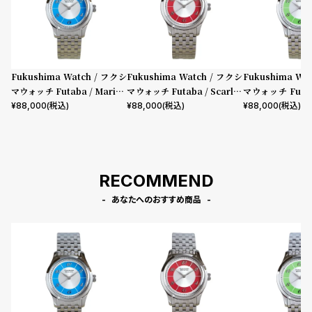
l
e
シ
返
Fukushima Watch / フクシ
Fukushima Watch / フクシ
Fukushima Wa
ョ
品
マウォッチ Futaba / Marine
マウォッチ Futaba / Scarlet
マウォッチ Futab
ッ
に
Blue
Red
eaves Green
¥
88,000
(税込)
¥
88,000
(税込)
¥
88,000
(税込)
ピ
つ
ン
い
グ
て
RECOMMEND
ガ
イ
あなたへのおすすめ商品
ド
時
刻
計
印
保
サ
証
ー