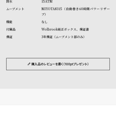
15ATM
ル
ル
MIYOTA8315（自動巻き60時間パワーリザー
ト
ウ
ブ）
ォ
なし
ッ
Wolbrook純正ボックス、保証書
チ
3年保証（ムーブメント部のみ）
バ
ン
ド
そ
限
購入品のレビューを書く（100ptプレゼント）
の
定
他
/
の
別
商
注
品
モ
デ
ル