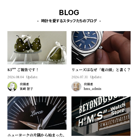
受
雑
BLOG
注
誌
販
掲
時計を愛するスタッフたちのブログ
売
載
モ
商
デ
品
ル
衣
セ
83º'" ご報告です！
リューズはなぜ「竜の頭」と書く？
装
ー
2026.08.04
Update.
2026.07.31
Update.
貸
ル
投稿者
投稿者
宮﨑 智子
hms_admin
出
情
報
N
A
e
b
ニューヨークの片隅から始まった、