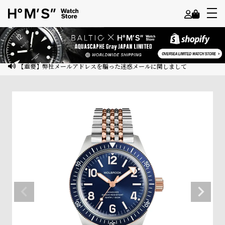
よ
う
こ
【重要】弊社メールアドレスを騙った迷惑メールに関しまして
そ
ゲ
ス
ト
様
ロ
グ
イ
ン
会
員