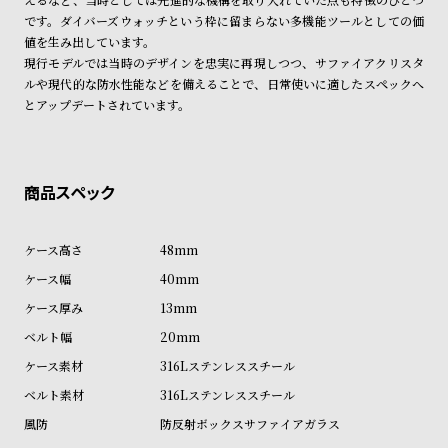
ン
ン
です。ダイバーズウォッチという枠に留まらない多機能ツールとしての価
キ
ズ
値を生み出しています。
現行モデルでは当時のデザインを忠実に再現しつつ、サファイアクリスタ
ン
腕
ルや現代的な防水性能などを備えることで、日常使いに適したスペックへ
グ
時
とアップデートされています。
計
レ
キ
デ
ッ
ィ
ズ
ー
腕
48mm
ス
時
40mm
腕
計
13mm
時
20mm
計
316Lステンレススチール
替
ア
316Lステンレススチール
え
ッ
防反射ボックスサファイアガラス
ベ
プ