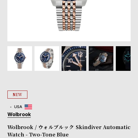
登
録
#Tags
リ
ッ
プ
バ
ル
チ
ッ
ク
ア
NEW
ッ
プ
USA
ル
Wolbrook
ウ
ォ
Wolbrook / ウォルブルック Skindiver Automatic
ッ
Watch - Two-Tone Blue
チ