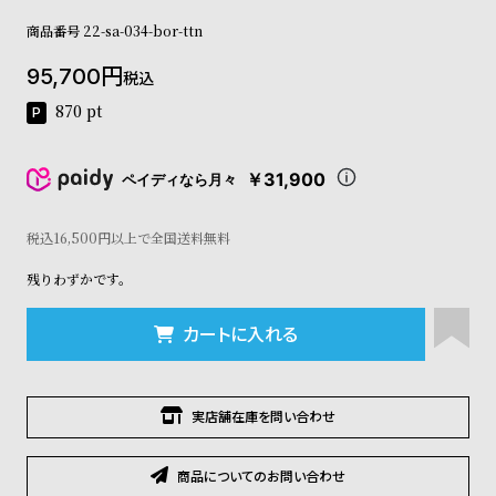
コ
商品番号
22-sa-034-bor-ttn
ー
ニ
95,700
ッ
税込
シ
870
pt
ュ
ヴ
ィ
￥31,900
ペイディなら月々
ヴ
ィ
ア
税込16,500円以上で全国送料無料
ン
残りわずかです。
ウ
エ
ス
カートに入れる
ト
ウ
ッ
ド
実店舗在庫を問い合わせ
ク
ロ
商品についてのお問い合わせ
ノ