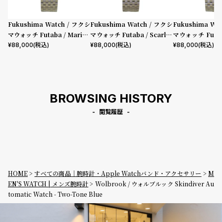
プ
ビ
ラ
ス
Fukushima Watch / フクシ
Fukushima Watch / フクシ
Fukushima Wa
ス
マウォッチ Futaba / Marine
マウォッチ Futaba / Scarlet
マウォッチ Futab
よ
お
Blue
Red
eaves Green
¥
88,000
(税込)
¥
88,000
(税込)
¥
88,000
(税込)
く
問
あ
い
る
合
BROWSING HISTORY
質
わ
問
せ
閲覧履歴
HOME
すべての商品｜腕時計・Apple Watchバンド・アクセサリー
M
EN'S WATCH | メンズ腕時計
Wolbrook / ウォルブルック Skindiver Au
tomatic Watch - Two-Tone Blue