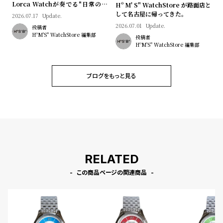
w
o
Lorca Watchが奏でる"日常のロ
Hº M' S" WatchStore が路面店と
マン"｜Brand Picks #08
して名古屋に帰ってきた。
2026.07.17
Update.
s
u
2026.07.01
Update.
投稿者
t
HºM'S" WatchStore 編集部
投稿者
B
S
HºM'S" WatchStore 編集部
l
h
o
o
ブログをもっと見る
g
p
l
i
s
t
#
RELATED
P
この商品ページの関連商品
e
o
p