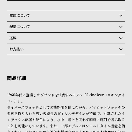
グ
ラ
フ
在庫について
全国の系列店と在庫を共有しているため、在庫切れの場合がございま
配送について
全
世
す。
ご注文商品のお届け日数は在庫状況により異なり、
て
界
在庫切れの場合、キャンセルをさせて頂きます。
送料
の
の
弊社物流センターからの発送
配送料：550円（全国一律）
お支払い
商
腕
税込16,500円以上で全国送料無料
系列店舗から取り寄せ後に発送
クレジットカード、Amazon Pay、PayPay、コンビニ後払い、代金引
品
時
換、銀行振込
上記のいずれかでの発送となります。
計
※限定品・受注販売商品・予約商品はクレジットカード、銀行振込のみ
発送日の確定はご注文確認後となります。場合によってはお届け日時の
ご利用頂けます。
ブ
ご希望に沿えない場合もございますので予めご了承くださいませ。
ラ
ショッピングガイド
詳しくは下記のページをご覧くださいませ。
ン
1960年代に登場したブランドを代表するモデル「Skindiver（スキンダイ
※ご予約商品・受注商品は、記載のお届け予定での発送となります。
バー）」。
ド
ダイバーズウォッチとしての機能性を備えながら、パイロットウォッチの
商品の発送に関しまして
一
要素を取り入れた高い視認性のダイヤルデザインが特徴で、計算されたイ
覧
ンデックス配置や配色により、水中・陸上を問わず瞬時に時刻を読み取る
ことを可能にしています。また、一部モデルにはワールドタイム機能を備
ラ
メ
えるなど、当時としては先進的な機構を取り入れていた点も特徴のひとつ