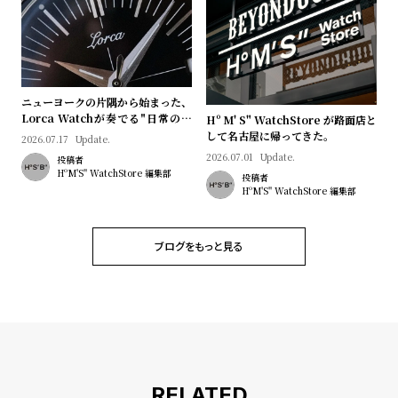
w
o
s
u
t
B
S
ニューヨークの片隅から始まった、
l
h
Lorca Watchが奏でる"日常のロ
Hº M' S" WatchStore が路面店と
o
o
マン"｜Brand Picks #08
して名古屋に帰ってきた。
2026.07.17
Update.
g
p
2026.07.01
Update.
投稿者
HºM'S" WatchStore 編集部
投稿者
l
HºM'S" WatchStore 編集部
i
s
ブログをもっと見る
t
#
P
e
o
p
RELATED