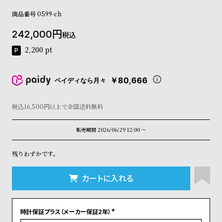
コ
商品番号
0599-ch
ー
ニ
242,000
ッ
税込
シ
2,200
pt
ュ
ヴ
ィ
￥80,666
ペイディなら月々
ヴ
ィ
ア
税込16,500円以上で全国送料無料
ン
ウ
販売期間
2026/06/29 12:00
〜
エ
ス
残りわずかです。
ト
ウ
ッ
カートに入れる
ド
ク
ロ
時計保証プラス（メーカー保証2年）
ノ
(