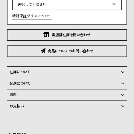
必
グ
須
ラ
)
フ
時計保証プラスについて
全
世
実店舗在庫を問い合わせ
て
界
の
の
商品についてのお問い合わせ
商
腕
品
時
計
在庫について
ブ
全国の系列店と在庫を共有しているため、在庫切れの場合がございま
配送について
ラ
す。
ご注文商品のお届け日数は在庫状況により異なり、
在庫切れの場合、キャンセルをさせて頂きます。
ン
送料
ド
弊社物流センターからの発送
配送料：550円（全国一律）
お支払い
税込16,500円以上で全国送料無料
系列店舗から取り寄せ後に発送
一
クレジットカード、Amazon Pay、PayPay、コンビニ後払い、代金引
覧
換、銀行振込
上記のいずれかでの発送となります。
※限定品・受注販売商品・予約商品はクレジットカード、銀行振込のみ
ラ
メ
発送日の確定はご注文確認後となります。場合によってはお届け日時の
ご利用頂けます。