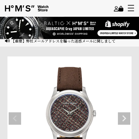
よ
う
こ
【重要】弊社メールアドレスを騙った迷惑メールに関しまして
そ
ゲ
ス
ト
様
ロ
グ
イ
ン
会
員