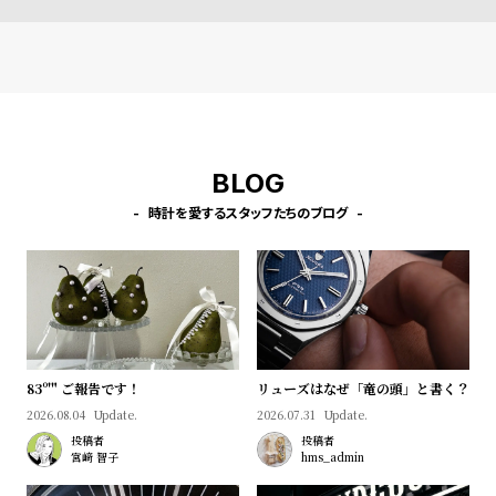
受
雑
注
誌
販
掲
売
載
モ
商
デ
品
BLOG
ル
時計を愛するスタッフたちのブログ
衣
セ
装
ー
貸
ル
出
情
報
83º'" ご報告です！
リューズはなぜ「竜の頭」と書く？
2026.08.04
Update.
2026.07.31
Update.
N
A
投稿者
投稿者
宮﨑 智子
hms_admin
e
b