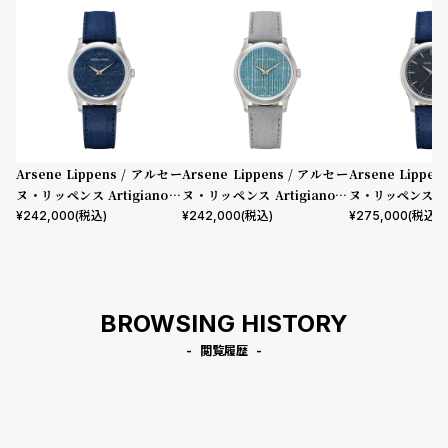
プ
ビ
ラ
ス
ス
よ
お
く
問
あ
い
る
合
Arsene Lippens / アルセー
Arsene Lippens / アルセー
Arsene Lippe
ヌ・リッペンス Artigiano T
ヌ・リッペンス Artigiano T
ヌ・リッペンス Clas
質
わ
essuti Como
essuti Portofino
¥
242,000
(税込)
¥
242,000
(税込)
¥
275,000
(税込)
問
せ
BROWSING HISTORY
閲覧履歴