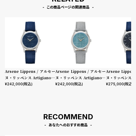
l
この商品ページの関連商品
e
シ
返
ョ
品
ッ
に
ピ
つ
ン
い
グ
て
Arsene Lippens / アルセー
Arsene Lippens / アルセー
Arsene Lippe
ガ
ヌ・リッペンス Artigiano T
ヌ・リッペンス Artigiano T
ヌ・リッペンス Clas
essuti Como
essuti Portofino
¥
242,000
(税込)
¥
242,000
(税込)
¥
275,000
(税込)
イ
ド
時
刻
計
印
RECOMMEND
保
サ
あなたへのおすすめ商品
証
ー