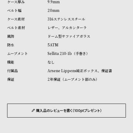
9.9mm
ル
ル
20mm
ト
ウ
316ステンレススチール
ォ
レザー、アルカンターラ
ッ
チ
ドーム型サファイアガラス
バ
5ATM
ン
Sellita 210-1b（手巻き）
ド
なし
そ
限
Arsene Lippens純正ボックス、保証書
の
定
2年保証（ムーブメント部のみ）
他
/
の
別
商
注
品
モ
購入品のレビューを書く（100ptプレゼント）
デ
ル