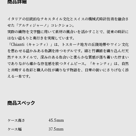
ご希望に沿えない場合もございますので予めご了承くださいませ。
ン
ン
ショッピングガイド
キ
ズ
詳しくは下記のページをご覧くださいませ。
イタリアの伝統的なテキスタイル文化とスイスの機械式時計技術を融合さ
ン
腕
※ご予約商品・受注商品は、記載のお届け予定での発送となります。
せた「アルティジャーノ」コレクション。
グ
時
実際の織物を文字盤に用いて素材の風合いを活かすことで、従来の時計に
商品の発送に関しまして
計
はない温もりと奥行きを実現しています。
「Chianti（キャンティ）」は、トスカーナ地方の丘陵地帯やワイン文化
レ
キ
を思わせる温かみある色調を持つモデルです。綿と竹繊維を織り込んだ天
デ
ッ
然テキスタイルで、深みのある色合いと柔らかな質感が落ち着いた佇まい
ィ
ズ
でありながら確かな存在感を放つタイムピース。「キャンティ」は、自然
と共鳴する色彩と職人の技が織りなす物語を、日常の装いにさりげなく添
ー
腕
える一本です。
ス
時
腕
計
時
計
替
ア
45.5mm
え
ッ
37.5mm
ベ
プ