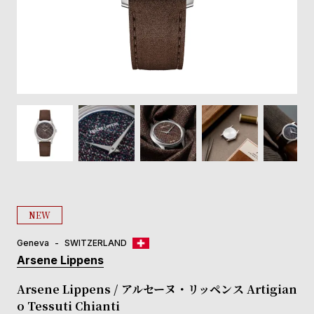
登
録
#Tags
リ
ッ
プ
バ
ル
チ
ッ
ク
ア
NEW
ッ
プ
Geneva
SWITZERLAND
ル
Arsene Lippens
ウ
ォ
Arsene Lippens / アルセーヌ・リッペンス Artigian
ッ
o Tessuti Chianti
チ