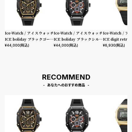
プ
ビ
ラ
ス
ス
よ
お
Ice-Watch / アイスウォッチ
Ice-Watch / アイスウォッチ
Ice-Watch /
く
問
ICE boliday ブラックゴール
ICE boliday ブラックシルバ
ICE digit ret
あ
い
ド スチール ラージ CH
ー スチール ラージ CH
ルド スモール
¥
44,000
(税込)
¥
44,000
(税込)
¥
6,930
(税込)
る
合
質
わ
問
せ
RECOMMEND
あなたへのおすすめ商品