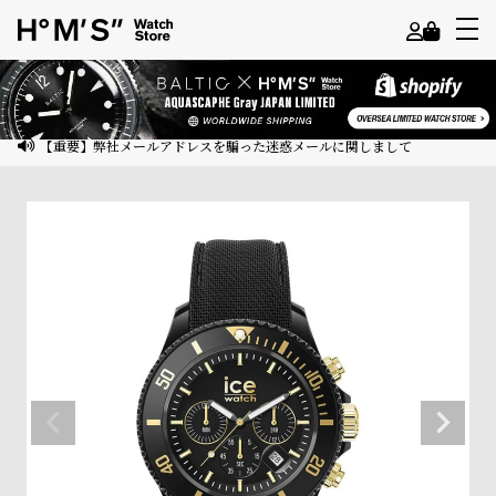
よ
う
こ
【重要】弊社メールアドレスを騙った迷惑メールに関しまして
そ
ゲ
ス
ト
様
ロ
グ
イ
ン
会
員