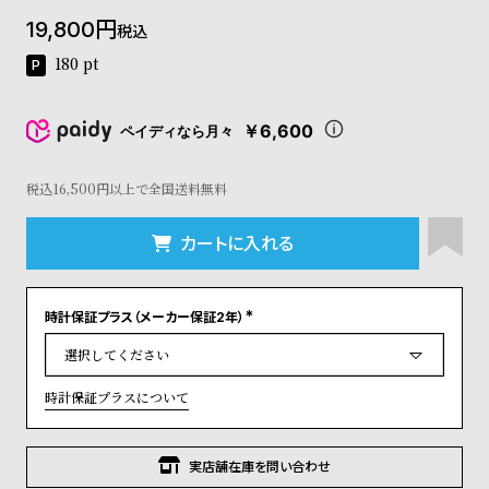
コ
19,800
税込
ー
ニ
180
pt
ッ
シ
ュ
￥6,600
ペイディなら月々
ヴ
ィ
ヴ
税込16,500円以上で全国送料無料
ィ
ア
カートに入れる
ン
ウ
エ
時計保証プラス（メーカー保証2年）
ス
(
ト
必
須
ウ
)
ッ
時計保証プラスについて
ド
ク
ロ
実店舗在庫を問い合わせ
ノ