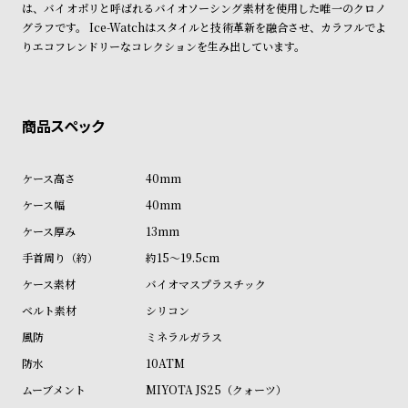
は、バイオポリと呼ばれるバイオソーシング素材を使用した唯一のクロノ
ン
ン
グラフです。 Ice-Watchはスタイルと技術革新を融合させ、カラフルでよ
キ
ズ
りエコフレンドリーなコレクションを生み出しています。
ン
腕
グ
時
計
レ
キ
デ
ッ
40mm
ィ
ズ
40mm
ー
腕
13mm
ス
時
約15～19.5cm
腕
計
バイオマスプラスチック
時
シリコン
計
ミネラルガラス
替
ア
10ATM
え
ッ
MIYOTA JS25（クォーツ）
ベ
プ