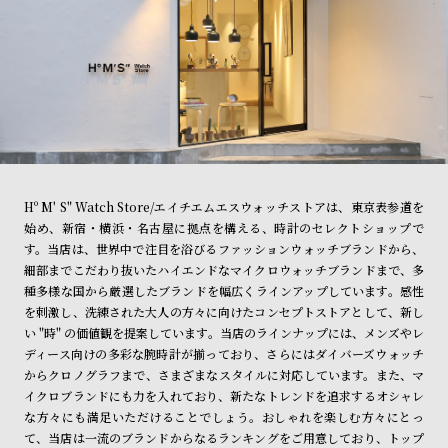
Hº M' S" Watch Store/エイチエムエスウォッチストアは、東京表参道を
始め、新宿・横浜・名古屋に拠点を構える、時計のセレクトショップで
す。当店は、世界中で注目を浴びるファッションウォッチブランドから、
細部までこだわり抜いたハイエンドなマイクロウォッチブランドまで、多
種多様な国から厳選したブランドを幅広くラインアップしています。感性
を刺激し、洗練された大人の方々に向けたコンセプトストアとして、新し
い "時" の価値観を提案しています。当店のラインナップには、メンズやレ
ディース向けの多彩な腕時計が揃っており、さらにはダイバーズウォッチ
からクロノグラフまで、さまざまなスタイルに対応しています。また、マ
イクロブランドにも力を入れており、新たなトレンドを追求するオシャレ
な方々にも満足いただけることでしょう。おしゃれを楽しむ方々にとっ
て、当店は一流のブランドからなるランキングをご用意しており、トップ