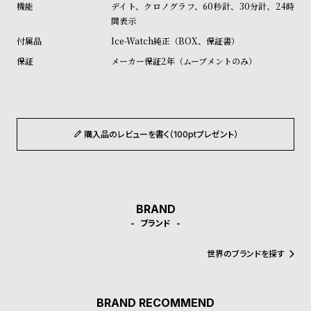
デイト、クロノグラフ、60秒計、30分計、24時
ル
ル
間表示
ト
ウ
Ice-Watch純正（BOX、保証書）
ォ
メーカー保証2年（ムーブメントのみ）
ッ
チ
バ
ン
購入品のレビューを書く（100ptプレゼント）
ド
そ
限
の
定
他
/
BRAND
の
別
ブランド
商
注
世界のブランドを探す
品
モ
デ
ル
BRAND RECOMMEND