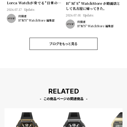
l
Lorca Watchが奏でる"日常のロ
Hº M' S" WatchStore が路面店と
マン"｜Brand Picks #08
して名古屋に帰ってきた。
e
2026.07.17
Update.
2026.07.01
Update.
投稿者
HºM'S" WatchStore 編集部
投稿者
シ
返
HºM'S" WatchStore 編集部
ョ
品
ッ
に
ブログをもっと見る
ピ
つ
ン
い
グ
て
ガ
イ
ド
RELATED
時
刻
この商品ページの関連商品
計
印
保
サ
証
ー