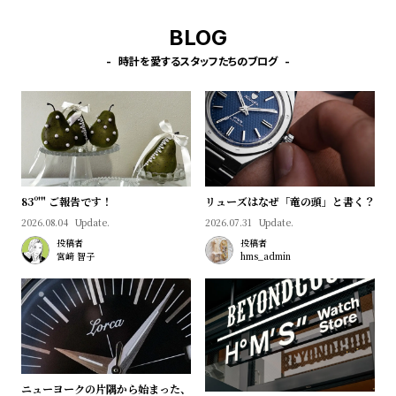
w
o
s
u
BLOG
t
時計を愛するスタッフたちのブログ
B
S
l
h
o
o
g
p
l
83º'" ご報告です！
リューズはなぜ「竜の頭」と書く？
i
2026.08.04
Update.
2026.07.31
Update.
s
投稿者
投稿者
t
宮﨑 智子
hms_admin
#
P
e
o
p
ニューヨークの片隅から始まった、