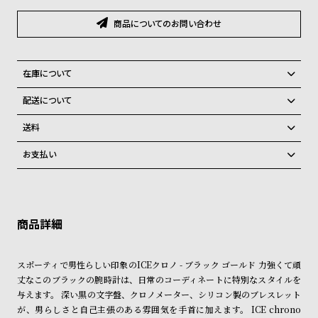
グ
ラ
商品についてのお問い合わせ
フ
全
世
在庫について
て
界
全国の系列店と在庫を共有しているため、在庫に限りがございます。在
配送について
の
の
庫切れの場合、誠に勝手ながらキャンセルをさせて頂きます。
ご注文商品のお届け日数は在庫状況により異なり、
商
腕
送料
品
時
弊社物流センターからの発送
配送料：550円（全国一律）
お支払い
税込16,500円以上で全国送料無料
系列店舗から取り寄せ後に発送
計
クレジットカード、Amazon Pay、PayPay、コンビニ後払い、代金引
ブ
換、銀行振込
上記のいずれかでの発送となります。
ラ
※限定品・受注販売商品・予約商品はクレジットカード、銀行振込のみ
発送日の確定はご注文確認後となります。場合によってはお届け日時の
ご利用頂けます。
ご希望に沿えない場合もございますので予めご了承くださいませ。
ン
ド
ショッピングガイド
詳しくは下記のページをご覧くださいませ。
スポーティで男性らしい印象のICEクロノ - ブラック ゴールド 力強くて頑
一
※ご予約商品・受注商品は、記載のお届け予定での発送となります。
丈なこのブラックの腕時計は、日常のコーディネートに特別なスタイルを
覧
与えます。 深い黒の文字盤、クロノメーター、シリコン製のブレスレット
商品の発送に関しまして
ラ
メ
が、男らしさと自己主張のある雰囲気を手首に加えます。 ICE chrono