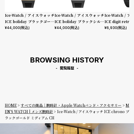
Ice-Watch / アイスウォッチ
Ice-Watch / アイスウォッチ
Ice-Watch /
ICE boliday ブラックゴール
ICE boliday ブラックシルバ
ICE digit ret
ド スチール ラージ CH
ー スチール ラージ CH
ルド スモール
¥
44,000
(税込)
¥
44,000
(税込)
¥
6,930
(税込)
BROWSING HISTORY
閲覧履歴
HOME
すべての商品｜腕時計・Apple Watchバンド・アクセサリー
M
EN'S WATCH | メンズ腕時計
Ice-Watch / アイスウォッチ ICE chrono ブ
ラックゴールド ミディアム CH