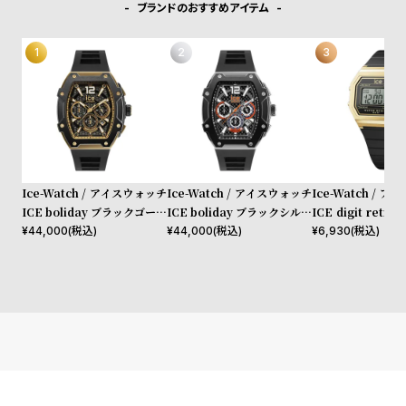
受
雑
ブランドのおすすめアイテム
注
誌
販
掲
売
載
モ
商
デ
品
ル
衣
セ
Ice-Watch / アイスウォッチ
Ice-Watch / アイスウォッチ
Ice-Watch / 
装
ー
ICE boliday ブラックゴール
ICE boliday ブラックシルバ
ICE digit ret
ド スチール ラージ CH
ー スチール ラージ CH
ールド スモール
¥
44,000
(税込)
¥
44,000
(税込)
¥
6,930
(税込)
貸
ル
出
情
報
N
A
e
b