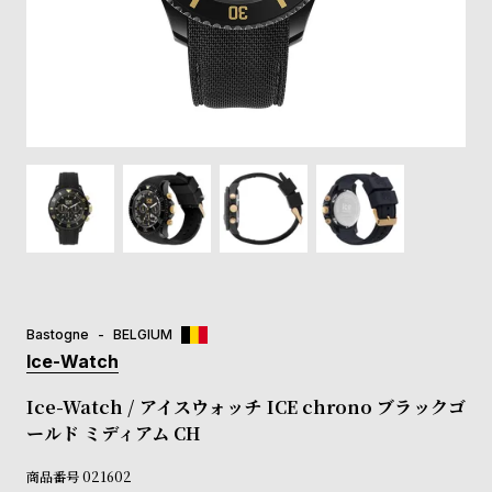
登
録
#Tags
リ
ッ
プ
バ
ル
チ
ッ
ク
ア
Bastogne
BELGIUM
ッ
Ice-Watch
プ
ル
Ice-Watch / アイスウォッチ ICE chrono ブラックゴ
ウ
ールド ミディアム CH
ォ
ッ
商品番号
021602
チ