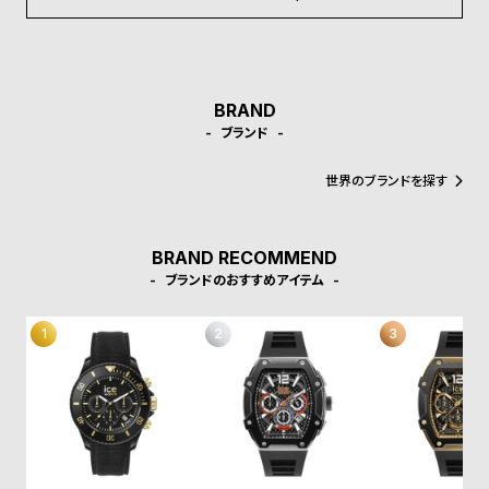
ル
ル
ト
ウ
ォ
ッ
BRAND
チ
ブランド
バ
世界のブランドを探す
ン
ド
そ
限
BRAND RECOMMEND
ブランドのおすすめアイテム
の
定
他
/
の
別
商
注
品
モ
デ
ル