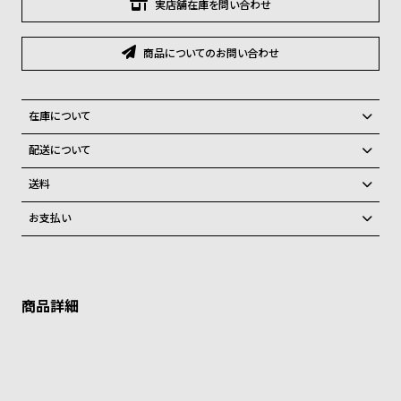
グ
実店舗在庫を問い合わせ
ラ
フ
商品についてのお問い合わせ
全
世
て
界
在庫について
の
の
全国の系列店と在庫を共有しているため、在庫切れの場合がございま
配送について
商
腕
す。
ご注文商品のお届け日数は在庫状況により異なり、
在庫切れの場合、キャンセルをさせて頂きます。
品
時
送料
計
弊社物流センターからの発送
配送料：550円（全国一律）
お支払い
税込16,500円以上で全国送料無料
系列店舗から取り寄せ後に発送
ブ
クレジットカード、Amazon Pay、PayPay、コンビニ後払い、代金引
ラ
換、銀行振込
上記のいずれかでの発送となります。
※限定品・受注販売商品・予約商品はクレジットカード、銀行振込のみ
ン
発送日の確定はご注文確認後となります。場合によってはお届け日時の
ご利用頂けます。
ご希望に沿えない場合もございますので予めご了承くださいませ。
ド
一
ショッピングガイド
詳しくは下記のページをご覧くださいませ。
覧
※ご予約商品・受注商品は、記載のお届け予定での発送となります。
ラ
メ
商品の発送に関しまして