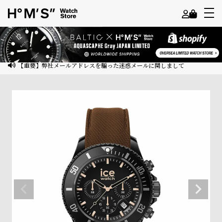
よ
う
こ
【重要】弊社メールアドレスを騙った迷惑メールに関しまして
そ
ゲ
ス
ト
様
ロ
グ
イ
ン
会
員