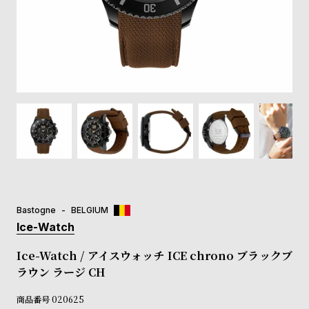
登
録
#Tags
リ
ッ
プ
バ
ル
チ
ッ
ク
ア
Bastogne
BELGIUM
ッ
Ice-Watch
プ
ル
Ice-Watch / アイスウォッチ ICE chrono ブラックブ
ウ
ラウン ラージ CH
ォ
ッ
商品番号
020625
チ