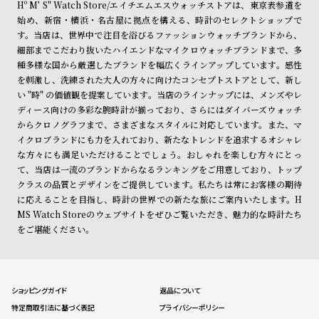
Hº M' S" Watch Store/エイチエムエスウォッチストアは、東京表参道を
始め、新宿・横浜・名古屋に拠点を構える、時計のセレクトショップで
す。当店は、世界中で注目を浴びるファッションウォッチブランドから、
細部までこだわり抜いたハイエンドなマイクロウォッチブランドまで、多
種多様な国から厳選したブランドを幅広くラインアップしています。感性
を刺激し、洗練された大人の方々に向けたコンセプトストアとして、新し
い "時" の価値観を提案しています。当店のラインナップには、メンズやレ
ディース向けの多彩な腕時計が揃っており、さらにはダイバーズウォッチ
からクロノグラフまで、さまざまなスタイルに対応しています。また、マ
イクロブランドにも力を入れており、新たなトレンドを追求するオシャレ
な方々にも満足いただけることでしょう。おしゃれを楽しむ方々にとっ
て、当店は一流のブランドからなるランキングをご用意しており、トップ
クラスの品質とデザインをご提供しています。私たちは常にお客様の期待
に応えることを目指し、時計の世界での新たな旅にご案内いたします。H
MS Watch Storeのウェブサイトをぜひご覧いただき、魅力的な時計たち
をご堪能ください。
ショッピングガイド
返品について
特定商取引法に基づく表記
プライバシーポリシー