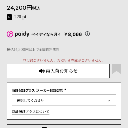
コ
24,200
税込
ー
ニ
220
pt
ッ
シ
ュ
￥8,066
ペイディなら月々
ヴ
ィ
ヴ
税込16,500円以上で全国送料無料
ィ
申し訳ございません。ただいま在庫がございません。
ア
ン
再入荷お知らせ
ウ
エ
ス
ト
時計保証プラス（メーカー保証2年）
(
ウ
必
ッ
須
)
ド
時計保証プラスについて
ク
ロ
ノ