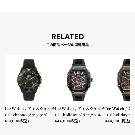
l
e
シ
返
ョ
品
RELATED
ッ
に
この商品ページの関連商品
ピ
つ
ン
い
グ
て
ガ
イ
ド
時
刻
Ice-Watch / アイスウォッチ
Ice-Watch / アイスウォッチ
Ice-Watch /
計
印
ICE chrono ブラックゴール
ICE boliday ブラックシルバ
ICE boliday
保
サ
ド ミディアム CH
ー スチール ラージ CH
ド スチール ラージ
¥
19,800
(税込)
¥
44,000
(税込)
¥
44,000
(税込)
証
ー