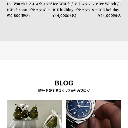
受
雑
Ice-Watch / アイスウォッチ
Ice-Watch / アイスウォッチ
Ice-Watch / 
ICE chrono ブラックゴール
ICE boliday ブラックシルバ
ICE boliday 
注
誌
ド ミディアム CH
ー スチール ラージ CH
ド スチール ラージ
¥
19,800
(税込)
¥
44,000
(税込)
¥
44,000
(税込)
販
掲
売
載
モ
商
デ
品
ル
衣
セ
装
ー
貸
ル
BLOG
出
情
時計を愛するスタッフたちのブログ
報
N
A
e
b