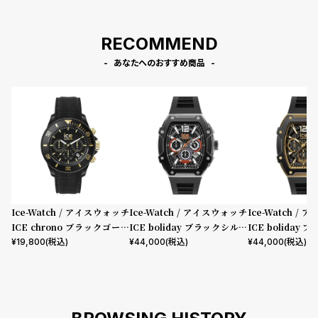
プ
ビ
ラ
ス
RECOMMEND
ス
よ
お
あなたへのおすすめ商品
く
問
あ
い
る
合
質
わ
問
せ
Ice-Watch / アイスウォッチ
Ice-Watch / アイスウォッチ
Ice-Watch /
ICE chrono ブラックゴール
ICE boliday ブラックシルバ
ICE boliday
ド ミディアム CH
ー スチール ラージ CH
ド スチール ラージ
¥
19,800
(税込)
¥
44,000
(税込)
¥
44,000
(税込)