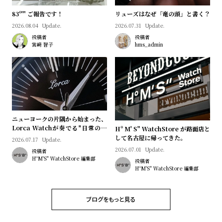
w
o
83º'" ご報告です！
リューズはなぜ「竜の頭」と書く？
s
u
2026.08.04
Update.
2026.07.31
Update.
t
投稿者
投稿者
B
S
宮﨑 智子
hms_admin
l
h
o
o
g
p
l
i
ニューヨークの片隅から始まった、
s
Lorca Watchが奏でる"日常のロ
Hº M' S" WatchStore が路面店と
マン"｜Brand Picks #08
して名古屋に帰ってきた。
2026.07.17
Update.
t
2026.07.01
Update.
投稿者
#
HºM'S" WatchStore 編集部
投稿者
HºM'S" WatchStore 編集部
P
e
o
ブログをもっと見る
p