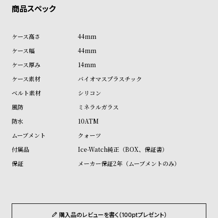
ン
ン
キ
ズ
ン
腕
44mm
グ
時
44mm
計
14mm
レ
キ
バイオマスプラスチック
デ
ッ
シリコン
ィ
ズ
ミネラルガラス
ー
腕
10ATM
ス
時
クォーツ
腕
計
Ice-Watch純正（BOX、保証書）
時
メーカー保証2年（ムーブメントのみ）
計
替
ア
え
ッ
ベ
プ
購入品のレビューを書く（100ptプレゼント）