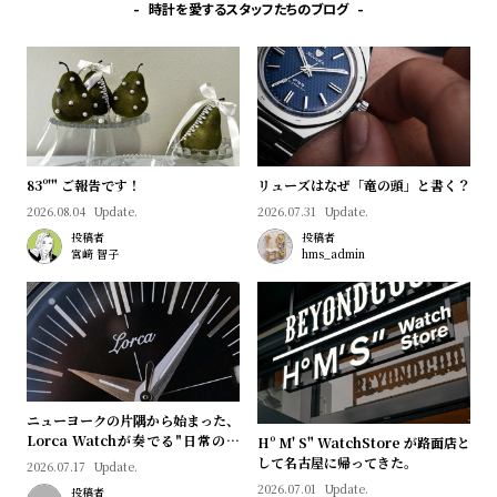
プ
ビ
時計を愛するスタッフたちのブログ
ラ
ス
ス
よ
お
く
問
あ
い
83º'" ご報告です！
リューズはなぜ「竜の頭」と書く？
る
合
2026.08.04
Update.
2026.07.31
Update.
質
わ
投稿者
投稿者
問
せ
宮﨑 智子
hms_admin
ニューヨークの片隅から始まった、
Lorca Watchが奏でる"日常のロ
Hº M' S" WatchStore が路面店と
マン"｜Brand Picks #08
して名古屋に帰ってきた。
2026.07.17
Update.
2026.07.01
Update.
投稿者