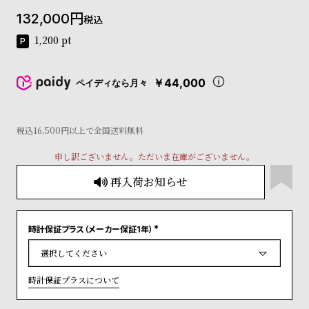
コ
132,000
税込
ー
ニ
1,200
pt
ッ
シ
ュ
￥44,000
ペイディなら月々
ヴ
ィ
ヴ
税込16,500円以上で全国送料無料
ィ
ア
申し訳ございません。ただいま在庫がございません。
ン
ウ
再入荷お知らせ
エ
ス
ト
ウ
時計保証プラス（メーカー保証1年）
(
ッ
必
須
ド
)
ク
時計保証プラスについて
ロ
ノ