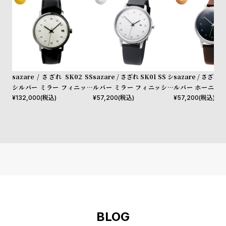
l
e
シ
返
ョ
品
ッ
に
sazare / さざれ SK02 SS
sazare / さざれ SK01 SS シ
sazare / さざれ S
ピ
つ
シルバー ミラー フィニッシ
ルバー ミラー フィニッシュ
ルバー ホーニング
ュ ホワイトダイヤル ブラッ
ホワイトダイヤル ブラック
シュ ブラックダイ
¥
132,000
(税込)
¥
57,200
(税込)
¥
57,200
(税込)
ン
い
ク コードバン レザー
シープスキン レザー
ウン カウレザー
グ
て
ガ
イ
ド
時
刻
計
印
保
サ
証
ー
BLOG