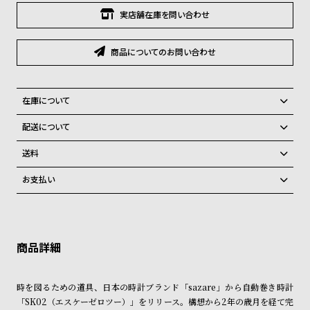
グ
実店舗在庫を問い合わせ
ラ
フ
商品についてのお問い合わせ
全
世
て
界
在庫について
の
の
全国の系列店と在庫を共有しているため、在庫切れの場合、誠に勝手な
商
腕
配送について
がらキャンセルをさせて頂きます。
品
時
ご注文商品のお届け日数は在庫状況により異なり、
送料
計
弊社物流センターからの発送
配送料：550円（全国一律）
お支払い
ブ
税込16,500円以上で全国送料無料
系列店舗から取り寄せ後に発送
ラ
クレジットカード、Amazon Pay、PayPay、コンビニ後払い、代金引
換、銀行振込
上記のいずれかでの発送となります。
ン
※限定品・受注販売商品・予約商品はクレジットカード、銀行振込のみ
発送日の確定はご注文確認後となります。場合によってはお届け日時の
ド
ご利用頂けます。
ご希望に沿えない場合もございますので予めご了承くださいませ。
一
ショッピングガイド
詳しくは下記のページをご覧くださいませ。
覧
時を図るための道具、日本の時計ブランド「sazare」から自動巻き時計
※ご予約商品・受注商品は、記載のお届け予定での発送となります。
ラ
メ
「SK02（エスケーゼロツー）」をリリース。構想から2年の歳月を経て完