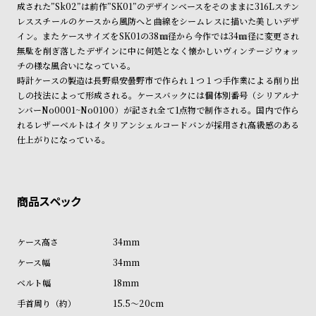
成された”Sk02”は前作”SK01”のデザインベースをそのままに316Lステン
商品の発送に関しまして
ン
ン
レススチールのケースから風防へと曲線をシームレスに描いた美しいデザ
キ
ズ
イン。またケースサイズをSK01の38㎜径から今作では34㎜径に変更され
ン
腕
無駄を削ぎ落したデザインに中に何処となく懐かしいヴィンテージウォッ
チの様な風合いになっている。
グ
時
時計ケースの製造は長野県安曇野市で作られ１つ１つ手作業による削り出
計
しの技法によって形成される。ケースバックには個体別番号（シリアルナ
レ
キ
ンバーNo0001~No0100）が記され全て1点物で制作される。国内で作ら
れるレザーベルトはイタリアンシェルコードバンが採用され高級感のある
デ
ッ
仕上がりになっている。
ィ
ズ
ー
腕
ス
時
腕
計
時
34mm
計
34mm
替
ア
18mm
え
ッ
ベ
プ
15.5～20cm