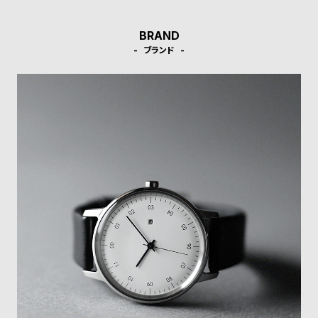
受
雑
注
誌
BRAND
販
掲
ブランド
売
載
モ
商
デ
品
ル
衣
セ
装
ー
貸
ル
出
情
報
N
A
e
b