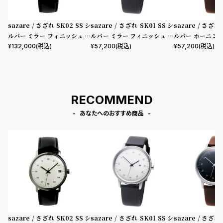
sazare / さざれ SK02 SS シ
sazare / さざれ SK01 SS シ
sazare / さざれ 
ルバー ミラー フィニッシュ ホ
ルバー ミラー フィニッシュ ホ
ルバー ホーニン
ワイトダイヤル ブラック コー
ワイトダイヤル ブラック シー
ュ ブラックダイ
¥
132,000
(税込)
¥
57,200
(税込)
¥
57,200
(税込)
ドバン レザー
プスキン レザー
カウレザー
RECOMMEND
あなたへのおすすめ商品
sazare / さざれ SK02 SS シ
sazare / さざれ SK01 SS シ
sazare / さざれ 