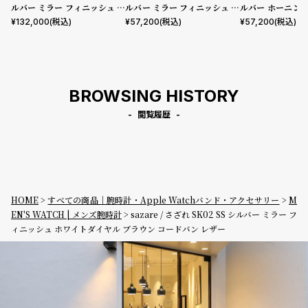
ルバー ミラー フィニッシュ ホ
ルバー ミラー フィニッシュ ホ
ルバー ホーニン
ワイトダイヤル ブラック コー
ワイトダイヤル ブラック シー
ュ ブラックダイ
¥
132,000
(税込)
¥
57,200
(税込)
¥
57,200
(税込)
ドバン レザー
プスキン レザー
カウレザー
BROWSING HISTORY
閲覧履歴
HOME
すべての商品｜腕時計・Apple Watchバンド・アクセサリー
M
EN'S WATCH | メンズ腕時計
sazare / さざれ SK02 SS シルバー ミラー フ
ィニッシュ ホワイトダイヤル ブラウン コードバン レザー