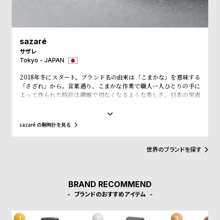
w
o
s
u
t
sazaré
B
S
サザレ
l
h
Tokyo - JAPAN
o
o
2018年冬にスタート。ブランド名の由来は「こまかな」を意味する
g
p
「さざれ」から。言葉通り、こまかな作業で職人一人ひとりの手に
よって作られた時計は繊細で切なくなるような美しさ。日本の実直
l
なものづくりを原点とし、福島の工場で丁寧に作られている。 時代
と共に長く愛されるものに、華美な装飾は必要ない。刻一刻と過ぎ
i
ゆく時間を、sazaréの時計と共に。
sazaré の腕時計を見る
s
t
世界のブランドを探す
#
P
e
BRAND RECOMMEND
ブランドのおすすめアイテム
o
p