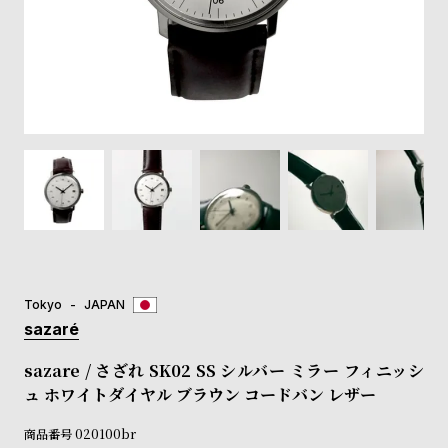
登
録
#Tags
リ
ッ
プ
バ
ル
チ
ッ
ク
ア
Tokyo
JAPAN
ッ
sazaré
プ
ル
sazare / さざれ SK02 SS シルバー ミラー フィニッシ
ウ
ュ ホワイトダイヤル ブラウン コードバン レザー
ォ
ッ
商品番号
020100br
チ