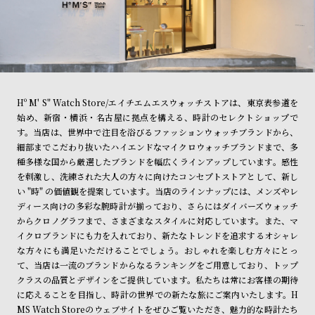
Hº M' S" Watch Store/エイチエムエスウォッチストアは、東京表参道を
始め、新宿・横浜・名古屋に拠点を構える、時計のセレクトショップで
す。当店は、世界中で注目を浴びるファッションウォッチブランドから、
細部までこだわり抜いたハイエンドなマイクロウォッチブランドまで、多
種多様な国から厳選したブランドを幅広くラインアップしています。感性
を刺激し、洗練された大人の方々に向けたコンセプトストアとして、新し
い "時" の価値観を提案しています。当店のラインナップには、メンズやレ
ディース向けの多彩な腕時計が揃っており、さらにはダイバーズウォッチ
からクロノグラフまで、さまざまなスタイルに対応しています。また、マ
イクロブランドにも力を入れており、新たなトレンドを追求するオシャレ
な方々にも満足いただけることでしょう。おしゃれを楽しむ方々にとっ
て、当店は一流のブランドからなるランキングをご用意しており、トップ
クラスの品質とデザインをご提供しています。私たちは常にお客様の期待
に応えることを目指し、時計の世界での新たな旅にご案内いたします。H
MS Watch Storeのウェブサイトをぜひご覧いただき、魅力的な時計たち