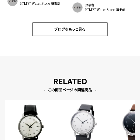
HºM'S" WatchStore 編集部
投稿者
HºM'S" WatchStore 編集部
ブログをもっと見る
RELATED
この商品ページの関連商品