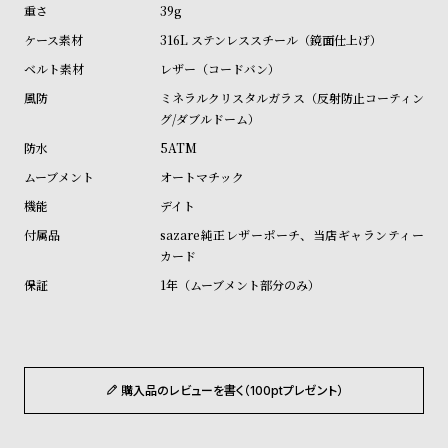
ル
ル
39g
ト
ウ
316L ステンレススチール（鏡面仕上げ）
ォ
レザー（コードバン）
ッ
ミネラルクリスタルガラス（反射防止コーティン
グ/ダブルドーム）
チ
5ATM
バ
オートマチック
ン
ド
デイト
そ
限
sazare純正レザーポーチ、当店ギャランティー
カード
の
定
1年（ムーブメント部分のみ）
他
/
の
別
商
注
品
モ
購入品のレビューを書く（100ptプレゼント）
デ
ル