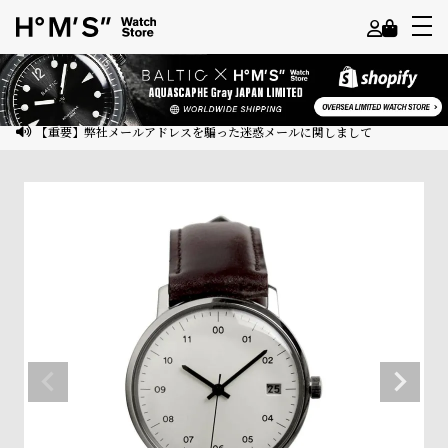
よ
う
こ
【重要】弊社メールアドレスを騙った迷惑メールに関しまして
そ
ゲ
ス
ト
様
ロ
グ
イ
ン
会
員