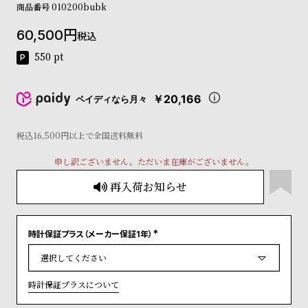
商品番号
010200bubk
コ
ー
60,500
ニ
税込
ッ
550
pt
シ
ュ
ヴ
￥20,166
ペイディなら月々
ィ
ヴ
ィ
税込16,500円以上で全国送料無料
ア
ン
申し訳ございません。ただいま在庫がございません。
ウ
再入荷お知らせ
エ
ス
ト
ウ
時計保証プラス（メーカー保証1年）
ッ
(
必
ド
須
)
ク
時計保証プラスについて
ロ
ノ