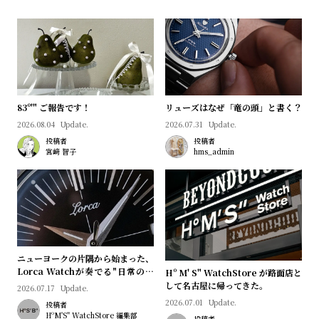
プ
ビ
ラ
ス
ス
よ
お
く
問
あ
い
83º'" ご報告です！
リューズはなぜ「竜の頭」と書く？
る
合
2026.08.04
Update.
2026.07.31
Update.
質
わ
投稿者
投稿者
宮﨑 智子
hms_admin
問
せ
ニューヨークの片隅から始まった、
Lorca Watchが奏でる"日常のロ
Hº M' S" WatchStore が路面店と
マン"｜Brand Picks #08
して名古屋に帰ってきた。
2026.07.17
Update.
2026.07.01
Update.
投稿者
HºM'S" WatchStore 編集部
投稿者