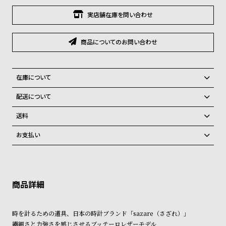
グ
ラ
実店舗在庫を問い合わせ
フ
商品についてのお問い合わせ
全
世
て
界
の
の
在庫について
商
腕
全国の系列店と在庫を共有しているため、在庫切れの場合、誠に勝手な
配送について
がらキャンセルをさせて頂きます。
品
時
ご注文商品のお届け日数は在庫状況により異なり、
送料
計
弊社物流センターからの発送
配送料：550円（全国一律）
ブ
お支払い
税込16,500円以上で全国送料無料
系列店舗から取り寄せ後に発送
ラ
クレジットカード、Amazon Pay、PayPay、コンビニ後払い、代金引
ン
換、銀行振込
上記のいずれかでの発送となります。
※限定品・受注販売商品・予約商品はクレジットカード、銀行振込のみ
発送日の確定はご注文確認後となります。場合によってはお届け日時の
ド
ご利用頂けます。
ご希望に沿えない場合もございますので予めご了承くださいませ。
一
ショッピングガイド
覧
詳しくは下記のページをご覧くださいませ。
時を計るための道具、日本の時計ブランド「sazare（さざれ）」
※ご予約商品・受注商品は、記載のお届け予定での発送となります。
ラ
メ
繊細さと力強さを感じさせるブッテーロレザーモデル