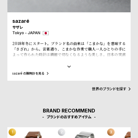
w
o
s
u
t
sazaré
B
S
サザレ
Tokyo - JAPAN
l
h
2018年冬にスタート。ブランド名の由来は「こまかな」を意味する
o
o
「さざれ」から。言葉通り、こまかな作業で職人一人ひとりの手に
g
p
よって作られた時計は繊細で切なくなるような美しさ。日本の実直
なものづくりを原点とし、福島の工場で丁寧に作られている。 時代
l
と共に長く愛されるものに、華美な装飾は必要ない。刻一刻と過ぎ
i
ゆく時間を、sazaréの時計と共に。
sazaré の腕時計を見る
s
t
世界のブランドを探す
#
P
BRAND RECOMMEND
e
ブランドのおすすめアイテム
o
p