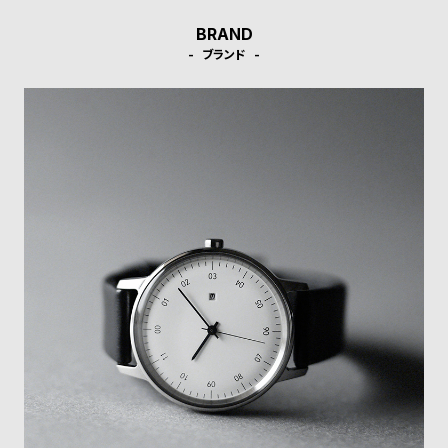
受
雑
BRAND
注
誌
ブランド
販
掲
売
載
モ
商
デ
品
ル
衣
セ
装
ー
貸
ル
出
情
報
N
A
e
b