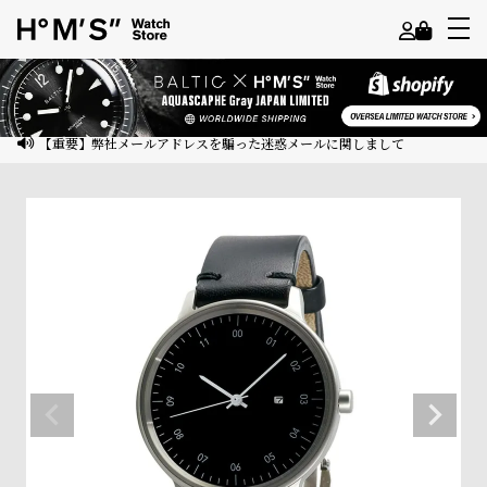
よ
う
こ
【重要】弊社メールアドレスを騙った迷惑メールに関しまして
そ
ゲ
ス
ト
様
ロ
グ
イ
ン
会
員