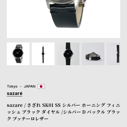
登
録
#Tags
リ
ッ
プ
バ
ル
チ
ッ
ク
ア
Tokyo
JAPAN
ッ
sazaré
プ
ル
sazare / さざれ SK01 SS シルバー ホーニング フィニ
ウ
ッシュ ブラック ダイヤル /シルバー D バックル ブラッ
ォ
ク ブッテーロレザー
ッ
チ