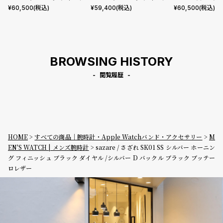
ュ ブラック ダイヤル /シルバ
ュ ブラックダイヤル ブラック
ワイト ダイヤル シ
¥
60,500
(税込)
¥
59,400
(税込)
¥
60,500
(税込)
ー D バックル ライトブラウン
シルバーメッシュ
ックル ライトブ
ブッテーロレザー
ーロレザー
BROWSING HISTORY
閲覧履歴
HOME
すべての商品｜腕時計・Apple Watchバンド・アクセサリー
M
EN'S WATCH | メンズ腕時計
sazare / さざれ SK01 SS シルバー ホーニン
グ フィニッシュ ブラック ダイヤル /シルバー D バックル ブラック ブッテー
ロレザー