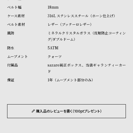
ル
ル
18mm
ト
ウ
316L ステンレススチール（ホーン仕上げ）
ォ
レザー（ブッテーロレザー）
ッ
ミネラルクリスタルガラス（反射防止コーティン
チ
グ/ダブルドーム）
バ
5ATM
ン
クォーツ
ド
sazare純正ボックス、当店ギャランティーカー
そ
限
ド
の
定
1年（ムーブメント部分のみ）
他
/
の
別
商
注
品
モ
購入品のレビューを書く（100ptプレゼント）
デ
ル