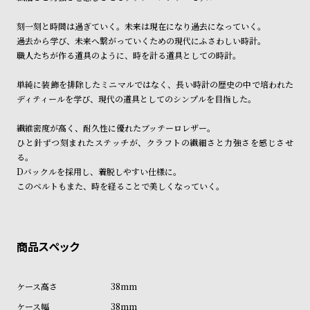
ン
ン
商品の発送に関しまして
キ
ズ
刻一刻と時間は過ぎていく。未来は現在になり過去になっていく。
過去から学び、未来へ繋がっていくための現代にふさわしい時計。
ン
腕
職人たちが作る道具のように、時を計る道具としての時計。
グ
時
計
単純に装飾を排除したミニマルではなく、長い時計の歴史の中で培われた
ディティールを学び、現代の道具としてのシンプルを目指した。
レ
キ
デ
ッ
繊維密度が高く、耐久性に優れたブッテーロレザー。
ィ
ズ
ひと針ずつ刻まれたステッチが、クラフトの繊細さと力強さを感じさせ
る。
ー
腕
Dバックルを採用し、着脱しやすい仕様に。
ス
時
このベルトもまた、時を経ることで美しくなっていく。
腕
計
時
計
替
ア
え
ッ
38mm
ベ
プ
38mm