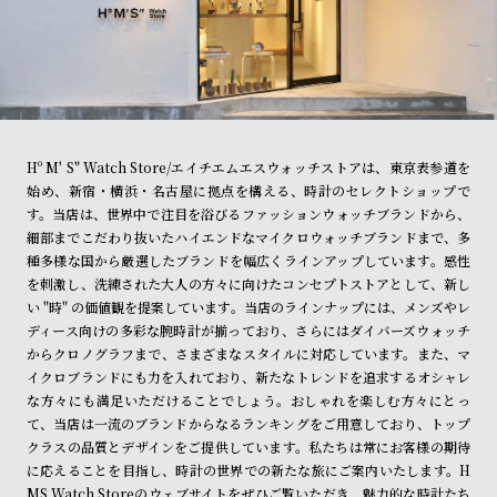
Hº M' S" Watch Store/エイチエムエスウォッチストアは、東京表参道を
始め、新宿・横浜・名古屋に拠点を構える、時計のセレクトショップで
す。当店は、世界中で注目を浴びるファッションウォッチブランドから、
細部までこだわり抜いたハイエンドなマイクロウォッチブランドまで、多
種多様な国から厳選したブランドを幅広くラインアップしています。感性
を刺激し、洗練された大人の方々に向けたコンセプトストアとして、新し
い "時" の価値観を提案しています。当店のラインナップには、メンズやレ
ディース向けの多彩な腕時計が揃っており、さらにはダイバーズウォッチ
からクロノグラフまで、さまざまなスタイルに対応しています。また、マ
イクロブランドにも力を入れており、新たなトレンドを追求するオシャレ
な方々にも満足いただけることでしょう。おしゃれを楽しむ方々にとっ
て、当店は一流のブランドからなるランキングをご用意しており、トップ
クラスの品質とデザインをご提供しています。私たちは常にお客様の期待
に応えることを目指し、時計の世界での新たな旅にご案内いたします。H
MS Watch Storeのウェブサイトをぜひご覧いただき、魅力的な時計たち