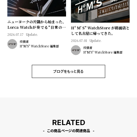
l
e
ニューヨークの片隅から始まった、
シ
返
Lorca Watchが奏でる"日常のロ
Hº M' S" WatchStore が路面店と
マン"｜Brand Picks #08
して名古屋に帰ってきた。
ョ
品
2026.07.17
Update.
2026.07.01
Update.
投稿者
ッ
に
HºM'S" WatchStore 編集部
投稿者
ピ
つ
HºM'S" WatchStore 編集部
ン
い
グ
て
ブログをもっと見る
ガ
イ
ド
時
刻
計
印
保
サ
RELATED
証
ー
この商品ページの関連商品