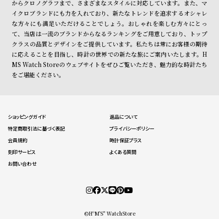
からクロノグラフまで、さまざまなスタイルに対応しています。また、マ
イクロブランドにも力を入れており、新たなトレンドを追求するオシャレ
な方々にも満足いただけることでしょう。おしゃれを楽しむ方々にとっ
て、当店は一流のブランドからなるランキングをご用意しており、トップ
クラスの品質とデザインをご提供しています。私たちは常にお客様の期待
に応えることを目指し、時計の世界での新たな旅にご案内いたします。H
MS Watch Storeのウェブサイトをぜひご覧いただき、魅力的な時計たち
をご堪能ください。
ショッピングガイド
返品について
特定商取引法に基づく表記
プライバシーポリシー
会員規約
時計保証プラス
刻印サービス
よくある質問
お問い合わせ
©HºM'S" WatchStore