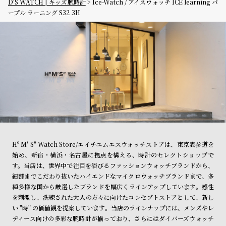
D'S WATCH | キッズ腕時計
Ice-Watch / アイスウォッチ ICE learning パ
ープル ラーニング S32 3H
Hº M' S" Watch Store/エイチエムエスウォッチストアは、東京表参道を
始め、新宿・横浜・名古屋に拠点を構える、時計のセレクトショップで
す。当店は、世界中で注目を浴びるファッションウォッチブランドから、
細部までこだわり抜いたハイエンドなマイクロウォッチブランドまで、多
種多様な国から厳選したブランドを幅広くラインアップしています。感性
を刺激し、洗練された大人の方々に向けたコンセプトストアとして、新し
い "時" の価値観を提案しています。当店のラインナップには、メンズやレ
ディース向けの多彩な腕時計が揃っており、さらにはダイバーズウォッチ