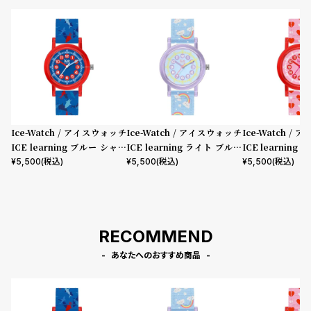
プ
ビ
ラ
ス
ス
よ
お
く
問
あ
い
る
合
Ice-Watch / アイスウォッチ
Ice-Watch / アイスウォッチ
Ice-Watch /
質
わ
ICE learning ブルー シャー
ICE learning ライト ブルー
ICE learning
問
せ
ク S32 3H
レインボー S32 3H
2 3H
¥
5,500
(税込)
¥
5,500
(税込)
¥
5,500
(税込)
RECOMMEND
あなたへのおすすめ商品