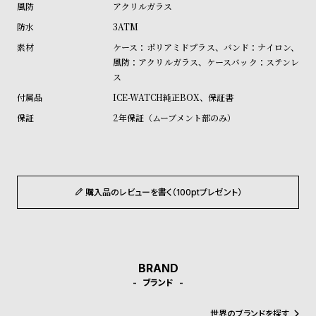
アクリルガラス
ル
ル
ト
ウ
3ATM
ォ
ケース：ポリアミドプラス、バンド：ナイロン、
風防：アクリルガラス、ケースバック：ステンレ
ッ
ス
チ
ICE-WATCH純正BOX、保証書
バ
2年保証（ムーブメント部のみ）
ン
ド
そ
限
の
定
購入品のレビューを書く（100ptプレゼント）
他
/
の
別
商
注
品
モ
BRAND
デ
ブランド
ル
世界のブランドを探す