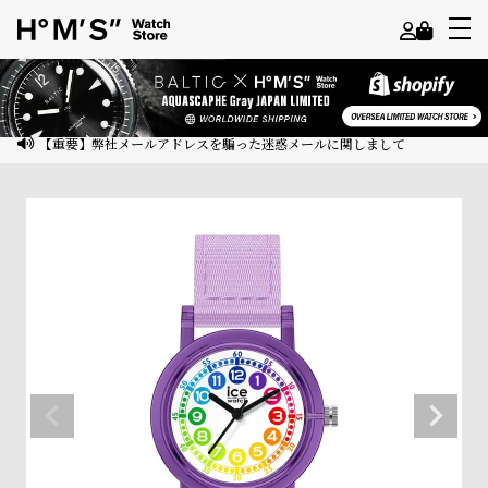
よ
う
こ
【重要】弊社メールアドレスを騙った迷惑メールに関しまして
そ
ゲ
ス
ト
様
ロ
グ
イ
ン
会
員