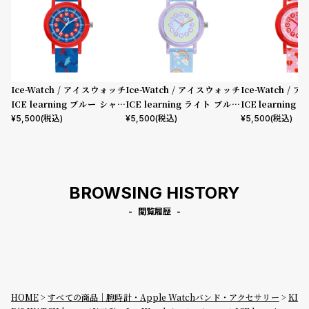
Ice-Watch / アイスウォッチ
Ice-Watch / アイスウォッチ
Ice-Watch /
ICE learning ブルー シャー
ICE learning ライト ブルー
ICE learning
ク S32 3H
レインボー S32 3H
2 3H
¥
5,500
(税込)
¥
5,500
(税込)
¥
5,500
(税込)
BROWSING HISTORY
閲覧履歴
HOME
すべての商品｜腕時計・Apple Watchバンド・アクセサリー
KI