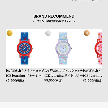
受
雑
注
誌
販
掲
BRAND RECOMMEND
ブランドのおすすめアイテム
売
載
モ
商
デ
品
ル
衣
セ
装
ー
貸
ル
出
Ice-Watch / アイスウォッチ
Ice-Watch / アイスウォッチ
Ice-Watch / 
ICE learning ブルー シャー
ICE learning ライト ブルー
ICE learning 
情
ク S32 3H
レインボー S32 3H
32 3H
¥
5,500
(税込)
¥
5,500
(税込)
¥
5,500
(税込)
報
N
A
e
b