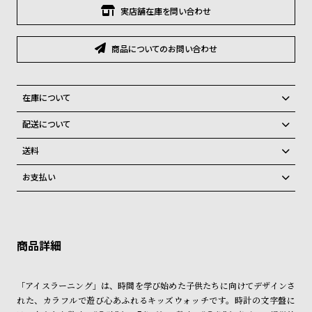
グ
実店舗在庫を問い合わせ
ラ
フ
商品についてのお問い合わせ
全
世
て
界
在庫について
の
の
全国の系列店と在庫を共有しているため、在庫切れの場合がございま
商
腕
配送について
す。
品
時
ご注文商品のお届け日数は在庫状況により異なり、
在庫切れの場合、キャンセルをさせて頂きます。
送料
計
弊社物流センターからの発送
配送料：550円（全国一律）
お支払い
ブ
税込16,500円以上で全国送料無料
系列店舗から取り寄せ後に発送
クレジットカード、Amazon Pay、PayPay、コンビニ後払い、代金引
ラ
換、銀行振込
上記のいずれかでの発送となります。
ン
※限定品・受注販売商品・予約商品はクレジットカード、銀行振込のみ
発送日の確定はご注文確認後となります。場合によってはお届け日時の
ド
ご利用頂けます。
ご希望に沿えない場合もございますので予めご了承くださいませ。
一
ショッピングガイド
詳しくは下記のページをご覧くださいませ。
覧
「アイスラーニング」は、時間を学び始めた子供たちに向けてデザインさ
※ご予約商品・受注商品は、記載のお届け予定での発送となります。
ラ
メ
れた、カラフルで遊び心あふれるキッズウォッチです。時計の文字盤に