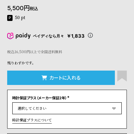
コ
5,500
税込
ー
ニ
50
pt
ッ
シ
ュ
￥1,833
ペイディなら月々
ヴ
ィ
ヴ
税込16,500円以上で全国送料無料
ィ
残りわずかです。
ア
ン
ウ
カートに入れる
エ
ス
ト
時計保証プラス（メーカー保証2年）
ウ
(
ッ
必
須
ド
)
ク
時計保証プラスについて
ロ
ノ