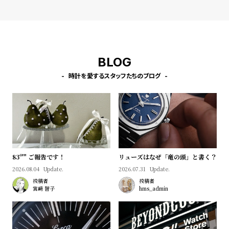
w
o
s
u
t
B
S
BLOG
l
h
o
o
時計を愛するスタッフたちのブログ
g
p
l
i
s
t
83º'" ご報告です！
リューズはなぜ「竜の頭」と書く？
#
2026.08.04
Update.
2026.07.31
Update.
P
投稿者
投稿者
e
宮﨑 智子
hms_admin
o
p