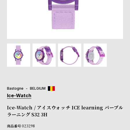
登
録
#Tags
リ
ッ
プ
バ
ル
チ
ッ
ク
ア
Bastogne
BELGIUM
ッ
Ice-Watch
プ
ル
Ice-Watch / アイスウォッチ ICE learning パープル
ウ
ラーニング S32 3H
ォ
ッ
商品番号
023298
チ