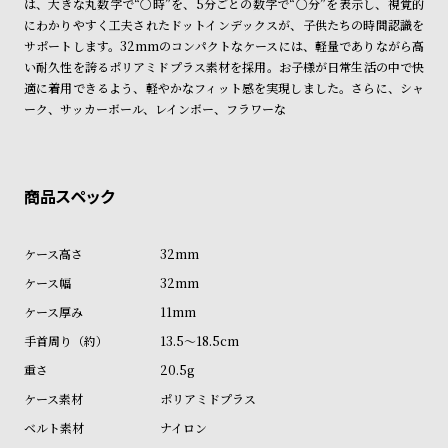
は、大きな丸数字で“〇時”を、5分ごとの数字で“〇分”を表示し、視覚的
商品の発送に関しまして
ン
ン
にわかりやすく工夫されたドットインデックスが、子供たちの時間認識を
キ
ズ
サポートします。32mmのコンパクトなケースには、軽量でありながら高
ン
腕
い耐久性を誇るポリアミドプラス素材を採用。お子様が日常生活の中で快
適に着用できるよう、軽やかなフィット感を実現しました。さらに、シャ
グ
時
ーク、サッカーボール、レインボー、フラワーな
計
レ
キ
デ
ッ
ィ
ズ
ー
腕
32mm
ス
時
32mm
腕
計
11mm
時
13.5～18.5cm
計
20.5g
替
ア
ポリアミドプラス
え
ッ
ナイロン
ベ
プ