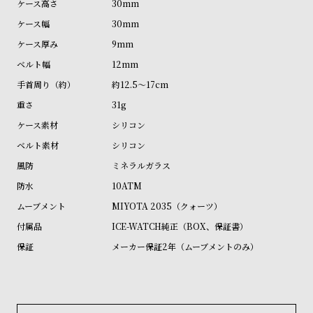
30mm
ル
ル
30mm
ト
ウ
9mm
ォ
12mm
ッ
約12.5～17cm
チ
バ
31g
ン
シリコン
ド
シリコン
そ
限
ミネラルガラス
の
定
10ATM
他
/
MIYOTA 2035（クォーツ）
の
別
ICE-WATCH純正（BOX、保証書）
商
注
メーカー保証2年（ムーブメントのみ）
品
モ
デ
ル