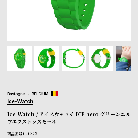
登
録
#Tags
リ
ッ
プ
バ
ル
チ
ッ
ク
ア
Bastogne
BELGIUM
ッ
Ice-Watch
プ
ル
Ice-Watch / アイスウォッチ ICE hero グリーンエル
ウ
フエクストラスモール
ォ
ッ
商品番号
020323
チ