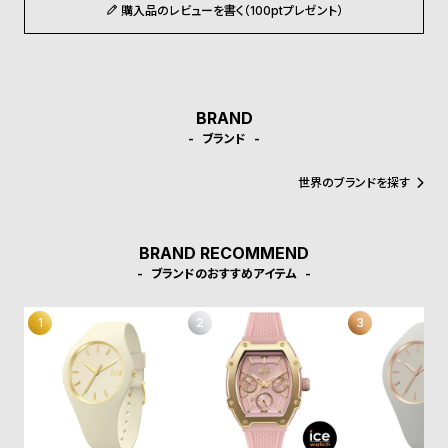
受
雑
購入品のレビューを書く（100ptプレゼント）
注
誌
販
掲
売
載
BRAND
モ
商
ブランド
デ
品
ル
世界のブランドを探す
衣
セ
装
ー
BRAND RECOMMEND
貸
ル
ブランドのおすすめアイテム
出
情
報
N
A
e
b