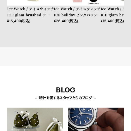
w
o
Ice-Watch / アイスウォッチ
Ice-Watch / アイスウォッチ
Ice-Watch / 
s
u
ICE glam brushed アーモ
ICE boliday ピンクパッショ
ICE glam brus
t
ンドスキンスモール
ン Alu Small
ドスモール
¥
15,400
(税込)
¥
26,400
(税込)
¥
15,400
(税込)
B
S
l
h
o
o
g
p
l
i
s
t
BLOG
#
時計を愛するスタッフたちのブログ
P
e
o
p