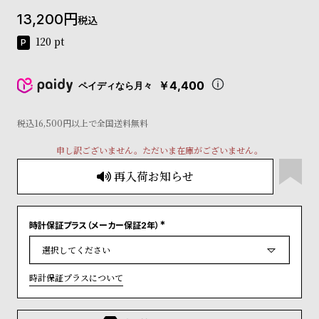
コ
13,200
税込
ー
ニ
120
pt
ッ
シ
ュ
￥4,400
ペイディなら月々
ヴ
ィ
ヴ
税込16,500円以上で全国送料無料
ィ
申し訳ございません。ただいま在庫がございません。
ア
ン
再入荷お知らせ
ウ
エ
ス
ト
時計保証プラス（メーカー保証2年）
(
ウ
必
ッ
須
)
ド
時計保証プラスについて
ク
ロ
ノ