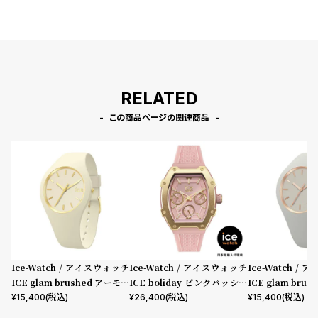
プ
ビ
ラ
ス
ス
よ
お
く
問
RELATED
あ
い
この商品ページの関連商品
る
合
質
わ
問
せ
Ice-Watch / アイスウォッチ
Ice-Watch / アイスウォッチ
Ice-Watch /
ICE glam brushed アーモン
ICE boliday ピンクパッショ
ICE glam bru
ドスキンスモール
ン Alu Small
スモール
¥
15,400
(税込)
¥
26,400
(税込)
¥
15,400
(税込)