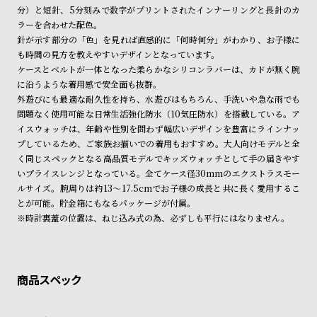
ン
ン
分）と短針、5分刻みで数字がプリントされたインナーリングと長針のカ
ラーを合わせた配色。
キ
ズ
針が示す部分の「色」を見れば直感的に「何時何分」がわかり、お子様に
ン
腕
も時間の見方を教えやすいデザインとなっています。
グ
時
ケースとベルトが一体となった柔らかなシリコンラバーは、カドが無く腕
に沿うような着用感で安全面も抜群。
計
外遊びにも最適な耐久性を持ち、水遊びはもちろん、手洗いや急な雨でも
レ
キ
問題なく使用可能な日常生活強化防水（10気圧防水）を搭載している。ア
デ
ッ
イスウォッチは、年齢や性別を問わず幅広いデザインを豊富にラインナッ
プしているため、ご家族お揃いでの着用もおすすめ。大人向けモデルと全
ィ
ズ
く同じスペックとなる高品質モデルでキッズウォッチとして手の届きやす
ー
腕
いプライスレンジとなっている。全てケース径30mmのエクストラスモー
ス
時
ルサイズ。腕周りは約13～17.5cmでお子様の成長と共に長く愛用するこ
とが可能。貯金箱にもなるパッケージが付属。
腕
計
※時計裏蓋の位置は、ねじ込み式の為、必ずしも平行にはなりません。
時
計
替
ア
え
ッ
ベ
プ