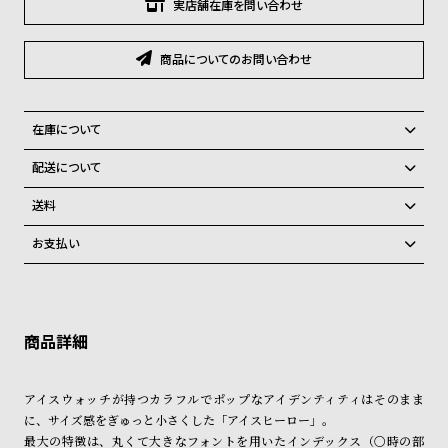
グ
実店舗在庫を問い合わせ
ラ
フ
商品についてのお問い合わせ
全
世
て
界
在庫について
の
の
全国の系列店と在庫を共有しているため、在庫に限りがございます。在
配送について
商
腕
庫切れの場合、誠に勝手ながらキャンセルをさせて頂きます。
ご注文商品のお届け日数は在庫状況により異なり、
品
時
送料
計
弊社物流センターからの発送
配送料：550円（全国一律）
お支払い
税込16,500円以上で全国送料無料
系列店舗から取り寄せ後に発送
ブ
クレジットカード、Amazon Pay、PayPay、コンビニ後払い、代金引
ラ
換、銀行振込
上記のいずれかでの発送となります。
※限定品・受注販売商品・予約商品はクレジットカード、銀行振込のみ
ン
発送日の確定はご注文確認後となります。場合によってはお届け日時の
ご利用頂けます。
ご希望に沿えない場合もございますので予めご了承くださいませ。
ド
一
ショッピングガイド
詳しくは下記のページをご覧くださいませ。
アイスウォッチが持つカラフルでポップなアイデンティティはそのまま
覧
※ご予約商品・受注商品は、記載のお届け予定での発送となります。
に、サイズ感をぎゅっと小さくした「アイスヒーロー」。
ラ
メ
最大の特徴は、丸くて大きなフォントを用いたインデックス（〇時の部
商品の発送に関しまして