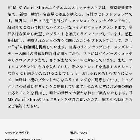
Hº M' S" Watch Store/エイチエムエスウォッチストアは、東京表参道を
始め、新宿・横浜・名古屋に拠点を構える、時計のセレクトショップで
す。当店は、世界中で注目を浴びるファッションウォッチブランドから、
細部までこだわり抜いたハイエンドなマイクロウォッチブランドまで、多
種多様な国から厳選したブランドを幅広くラインアップしています。感性
を刺激し、洗練された大人の方々に向けたコンセプトストアとして、新し
い "時" の価値観を提案しています。当店のラインナップには、メンズやレ
ディース向けの多彩な腕時計が揃っており、さらにはダイバーズウォッチ
からクロノグラフまで、さまざまなスタイルに対応しています。また、マ
イクロブランドにも力を入れており、新たなトレンドを追求するオシャレ
な方々にも満足いただけることでしょう。おしゃれを楽しむ方々にとっ
て、当店は一流のブランドからなるランキングをご用意しており、トップ
クラスの品質とデザインをご提供しています。私たちは常にお客様の期待
に応えることを目指し、時計の世界での新たな旅にご案内いたします。H
MS Watch Storeのウェブサイトをぜひご覧いただき、魅力的な時計たち
をご堪能ください。
ショッピングガイド
返品について