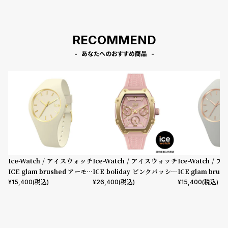
RECOMMEND
あなたへのおすすめ商品
Ice-Watch / アイスウォッチ
Ice-Watch / アイスウォッチ
Ice-Watch /
ICE glam brushed アーモン
ICE boliday ピンクパッショ
ICE glam bru
ドスキンスモール
ン Alu Small
スモール
¥
15,400
(税込)
¥
26,400
(税込)
¥
15,400
(税込)