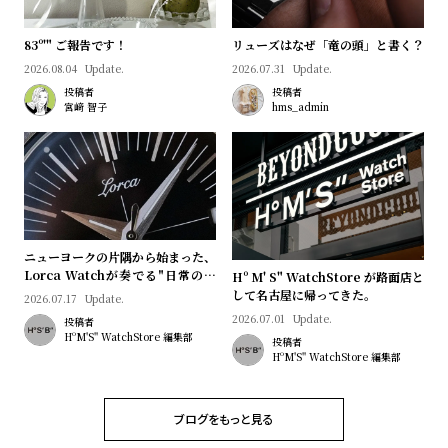
l
e
83º'" ご報告です！
リューズはなぜ「竜の頭」と書く？
2026.08.04
Update.
2026.07.31
Update.
シ
返
投稿者
投稿者
宮﨑 智子
hms_admin
ョ
品
ッ
に
ピ
つ
ン
い
グ
て
ガ
ニューヨークの片隅から始まった、
Lorca Watchが奏でる"日常のロ
Hº M' S" WatchStore が路面店と
イ
マン"｜Brand Picks #08
して名古屋に帰ってきた。
2026.07.17
Update.
ド
2026.07.01
Update.
投稿者
時
刻
HºM'S" WatchStore 編集部
投稿者
HºM'S" WatchStore 編集部
計
印
保
サ
ブログをもっと見る
証
ー