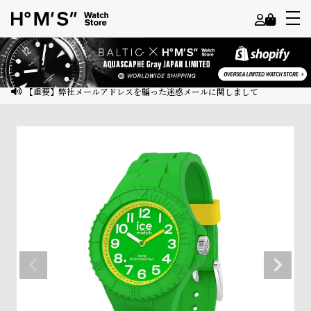
よ
う
こ
【重要】弊社メールアドレスを騙った迷惑メールに関しまして
そ
ゲ
ス
ト
様
ロ
グ
イ
ン
会
員