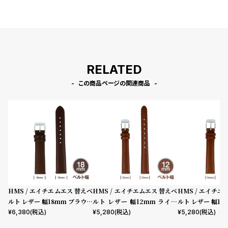
プ
ビ
ラ
ス
ス
よ
お
く
問
RELATED
あ
い
この商品ページの関連商品
る
合
質
わ
問
せ
HMS / エイチエムエス 替えベ
HMS / エイチエムエス 替えベ
HMS / エイチエ
ルト レザー 幅18mm ブラウン
ルト レザー 幅12mm ライト
ルト レザー 幅14
シルバー
ブラウン シルバー
ラウン シルバー
¥
6,380
(税込)
¥
5,280
(税込)
¥
5,280
(税込)