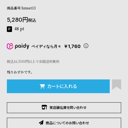
コ
商品番号
hmsst13
ー
ニ
5,280
ッ
税込
シ
48
pt
ュ
ヴ
ィ
￥1,760
ペイディなら月々
ヴ
ィ
ア
税込16,500円以上で全国送料無料
ン
残りわずかです。
ウ
エ
ス
カートに入れる
ト
ウ
ッ
ド
実店舗在庫を問い合わせ
ク
ロ
商品についてのお問い合わせ
ノ