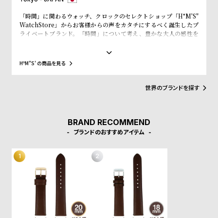
受
雑
「時間」に関わるウォッチ、クロックのセレクトショップ「H°M'S"
注
誌
WatchStore」からお客様からの声をカタチにするべく誕生したプ
販
掲
ライベートブランド。「時間」について考え、豊かな大人の感性を
刺激する新しい価値を提案します。
売
載
モ
商
HºM"S' の商品を見る
デ
品
ル
世界のブランドを探す
衣
セ
装
ー
BRAND RECOMMEND
貸
ル
ブランドのおすすめアイテム
出
情
報
N
A
e
b