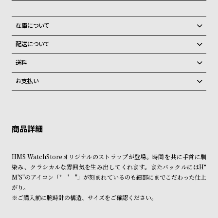
グ
ラ
フ
在庫について
全国の系列店と在庫を共有しているため、在庫切れの場合、誠に勝手な
配送について
全
世
がらキャンセルをさせて頂きます。
ご注文商品のお届け日数は在庫状況により異なり、
て
界
送料
の
の
弊社物流センターからの発送
配送料：550円（全国一律）
お支払い
商
腕
税込16,500円以上で全国送料無料
系列店舗から取り寄せ後に発送
クレジットカード、Amazon Pay、PayPay、コンビニ後払い、代金引
品
時
換、銀行振込
上記のいずれかでの発送となります。
計
※限定品・受注販売商品・予約商品はクレジットカード、銀行振込のみ
発送日の確定はご注文確認後となります。場合によってはお届け日時の
ご利用頂けます。
ブ
ご希望に沿えない場合もございますので予めご了承くださいませ。
ラ
ショッピングガイド
詳しくは下記のページをご覧くださいませ。
ン
HMS WatchStoreオリジナルのストラップが登場。時間を共に手首に馴
※ご予約商品・受注商品は、記載のお届け予定での発送となります。
染み、クラシカルな雰囲気を生み出してくれます。またバックルにはH°
ド
M'S"のアイコン「° ' "」が刻まれているのも細部にまでこだわった仕上
商品の発送に関しまして
一
がり。
覧
※ご購入前に腕時計の構造、サイズをご確認ください。
ラ
メ