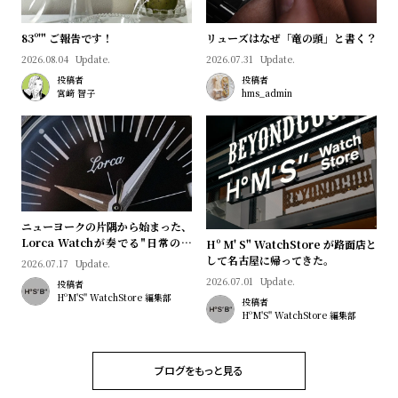
l
e
83º'" ご報告です！
リューズはなぜ「竜の頭」と書く？
2026.08.04
Update.
2026.07.31
Update.
シ
返
投稿者
投稿者
宮﨑 智子
hms_admin
ョ
品
ッ
に
ピ
つ
ン
い
グ
て
ガ
ニューヨークの片隅から始まった、
Lorca Watchが奏でる"日常のロ
Hº M' S" WatchStore が路面店と
イ
マン"｜Brand Picks #08
して名古屋に帰ってきた。
2026.07.17
Update.
ド
2026.07.01
Update.
投稿者
HºM'S" WatchStore 編集部
時
刻
投稿者
HºM'S" WatchStore 編集部
計
印
保
サ
ブログをもっと見る
証
ー