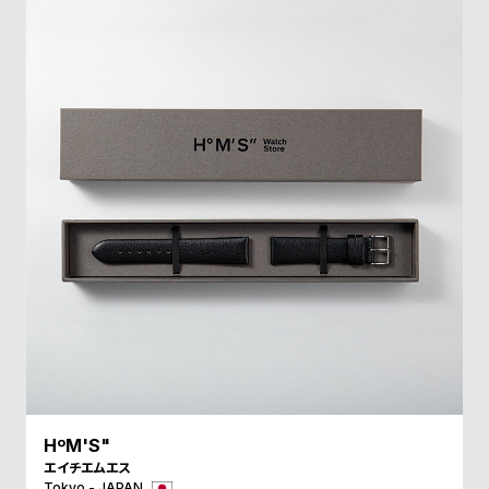
ル
ル
ト
ウ
ォ
ッ
チ
バ
ン
ド
そ
限
の
定
他
/
の
別
商
注
品
モ
デ
HºM'S"
ル
エイチエムエス
Tokyo - JAPAN