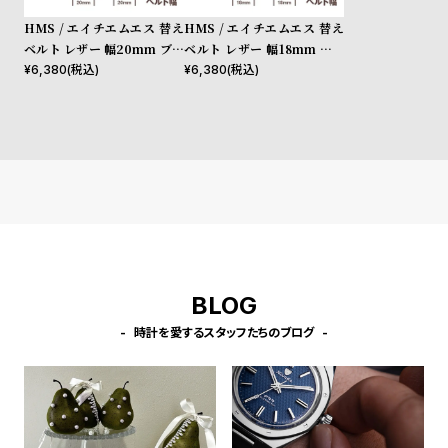
w
o
HMS / エイチエムエス 替え
HMS / エイチエムエス 替え
s
u
ベルト レザー 幅20mm ブラ
ベルト レザー 幅18mm ブラ
t
ウン ローズゴールド
ウン シルバー
¥
6,380
(税込)
¥
6,380
(税込)
B
S
l
h
o
o
g
p
l
i
s
t
BLOG
#
時計を愛するスタッフたちのブログ
P
e
o
p