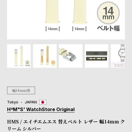
登
録
#Tags
リ
ッ
プ
バ
ル
チ
ッ
ク
ア
幅14mm用
ッ
プ
Tokyo
JAPAN
ル
HºM"S' WatchStore Original
ウ
ォ
HMS / エイチエムエス 替えベルト レザー 幅14mm ク
ッ
リーム シルバー
チ