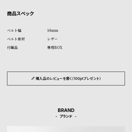
ン
ン
キ
ズ
ン
腕
グ
時
14mm
計
レザー
レ
キ
専用BOX
デ
ッ
ィ
ズ
ー
腕
ス
時
購入品のレビューを書く（100ptプレゼント）
腕
計
時
計
BRAND
替
ア
ブランド
え
ッ
ベ
プ