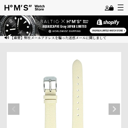
よ
う
こ
【重要】弊社メールアドレスを騙った迷惑メールに関しまして
そ
ゲ
ス
ト
様
ロ
グ
イ
ン
会
員