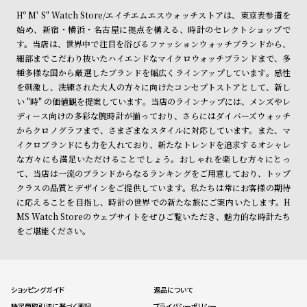
Hº M' S" Watch Store/エイチエムエスウォッチストアは、東京表参道を
始め、新宿・横浜・名古屋に拠点を構える、時計のセレクトショップで
す。当店は、世界中で注目を浴びるファッションウォッチブランドから、
細部までこだわり抜いたハイエンドなマイクロウォッチブランドまで、多
種多様な国から厳選したブランドを幅広くラインアップしています。感性
を刺激し、洗練された大人の方々に向けたコンセプトストアとして、新し
い "時" の価値観を提案しています。当店のラインナップには、メンズやレ
ディース向けの多彩な腕時計が揃っており、さらにはダイバーズウォッチ
からクロノグラフまで、さまざまなスタイルに対応しています。また、マ
イクロブランドにも力を入れており、新たなトレンドを追求するオシャレ
な方々にも満足いただけることでしょう。おしゃれを楽しむ方々にとっ
て、当店は一流のブランドからなるランキングをご用意しており、トップ
クラスの品質とデザインをご提供しています。私たちは常にお客様の期待
に応えることを目指し、時計の世界での新たな旅にご案内いたします。H
MS Watch Storeのウェブサイトをぜひご覧いただき、魅力的な時計たち
をご堪能ください。
ショッピングガイド
返品について
特定商取引法に基づく表記
プライバシーポリシー